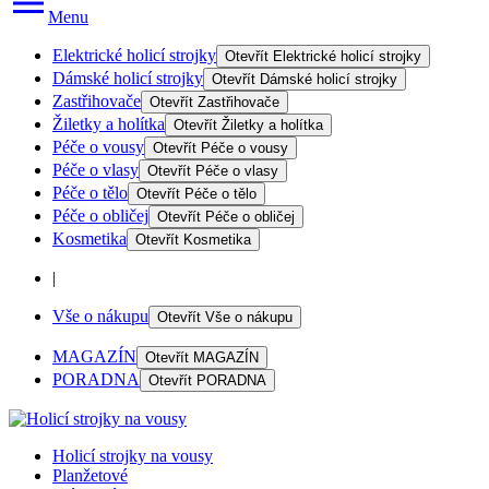
Menu
Elektrické holicí strojky
Otevřít
Elektrické holicí strojky
Dámské holicí strojky
Otevřít
Dámské holicí strojky
Zastřihovače
Otevřít
Zastřihovače
Žiletky a holítka
Otevřít
Žiletky a holítka
Péče o vousy
Otevřít
Péče o vousy
Péče o vlasy
Otevřít
Péče o vlasy
Péče o tělo
Otevřít
Péče o tělo
Péče o obličej
Otevřít
Péče o obličej
Kosmetika
Otevřít
Kosmetika
|
Vše o nákupu
Otevřít
Vše o nákupu
MAGAZÍN
Otevřít
MAGAZÍN
PORADNA
Otevřít
PORADNA
Holicí strojky na vousy
Planžetové