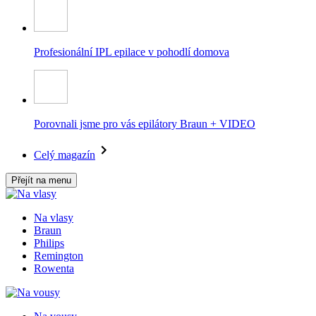
Profesionální IPL epilace v pohodlí domova
Porovnali jsme pro vás epilátory Braun + VIDEO
Celý magazín
Přejít na menu
Na vlasy
Braun
Philips
Remington
Rowenta