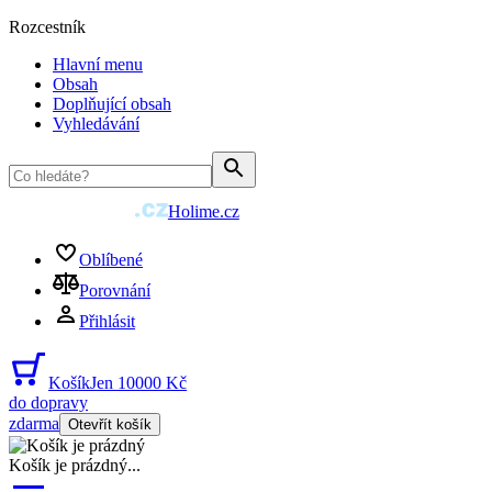
Rozcestník
Hlavní menu
Obsah
Doplňující obsah
Vyhledávání
Holime.cz
Oblíbené
Porovnání
Přihlásit
Košík
Jen 10000 Kč
do dopravy
zdarma
Otevřít košík
Košík je prázdný
...