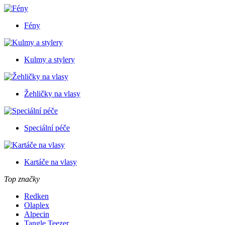
Fény
Kulmy a stylery
Žehličky na vlasy
Speciální péče
Kartáče na vlasy
Top značky
Redken
Olaplex
Alpecin
Tangle Teezer