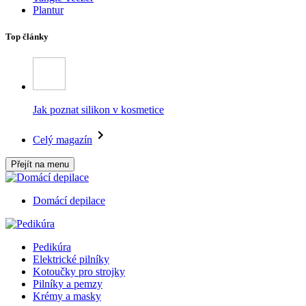
Plantur
Top články
Jak poznat silikon v kosmetice
Celý magazín
Přejít na menu
Domácí depilace
Pedikúra
Elektrické pilníky
Kotoučky pro strojky
Pilníky a pemzy
Krémy a masky