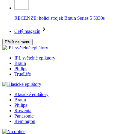
RECENZE: holicí strojek Braun Series 5 5030s
Celý magazín
Přejít na menu
IPL světelné epilátory
Braun
Philips
TrueLife
Klasické epilátory
Braun
Philips
Rowenta
Panasonic
Remington