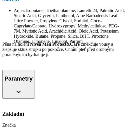
Aqua, Isobutane, Triethanolamine, Laureth-23, Palmitic Acid,
Stearic Acid, Glycerin, Panthenol, Aloe Barbadensis Leaf
Juice Powder, Propylene Glycol, Sorbitol, Coco-
Caprylate/Caprate, Hydroxypropyl Methylcellulose, PEG-
7M, Myristic Acid, Arachidic Acid, Oleic Acid, Potassium
Hydroxide, Butane, Propane, Silica, BHT, Piroctone
Olamine, Limonene, Linalool, Parfum
Pěna na holení
Nivea Men Protect&Care
změkčuje vousy a
zlepšuje skluz strojku po pokožce. Chrání pleť před drobnými
poraněnými a hydratuje ji.
Parametry
Základní
Značka