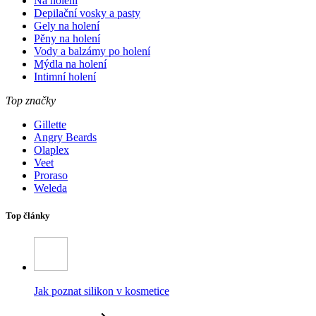
Na holení
Depilační vosky a pasty
Gely na holení
Pěny na holení
Vody a balzámy po holení
Mýdla na holení
Intimní holení
Top značky
Gillette
Angry Beards
Olaplex
Veet
Proraso
Weleda
Top články
Jak poznat silikon v kosmetice