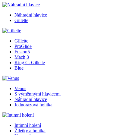
Náhradní hlavice
Gillette
Gillette
ProGlide
Fusion5
Mach 3
King C. Gillette
Blue
Venus
S výměnnými hlavicemi
Náhradní hlavice
Jednorázová holítka
Intimní holení
Žiletky a holítka