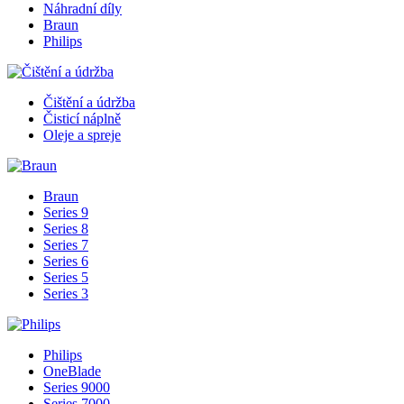
Náhradní díly
Braun
Philips
Čištění a údržba
Čisticí náplně
Oleje a spreje
Braun
Series 9
Series 8
Series 7
Series 6
Series 5
Series 3
Philips
OneBlade
Series 9000
Series 7000