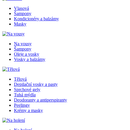
Vlasová
Šampony
Kondicionéry a balzámy
Masky
Na vousy
Šampony
Oleje a vosky
Vosky a balzámy
Tělová
Depilační vosky a pasty
Sprchové gely
Tuhá mýdla
Deodoranty a antiperspiranty
Peelingy
Krémy a masky