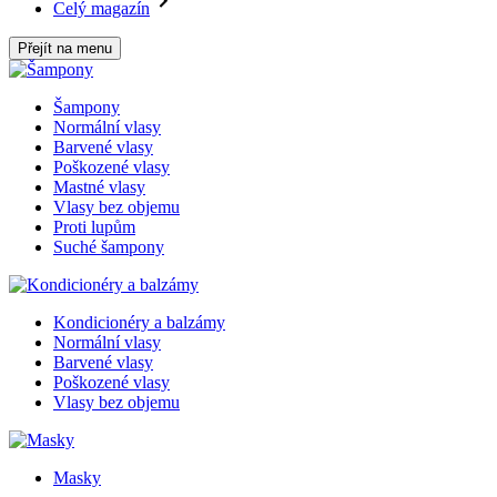
Celý magazín
Přejít na menu
Šampony
Normální vlasy
Barvené vlasy
Poškozené vlasy
Mastné vlasy
Vlasy bez objemu
Proti lupům
Suché šampony
Kondicionéry a balzámy
Normální vlasy
Barvené vlasy
Poškozené vlasy
Vlasy bez objemu
Masky