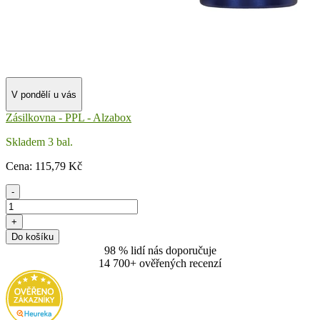
V pondělí u vás
Zásilkovna - PPL - Alzabox
Skladem 3 bal.
Cena:
115
,79 Kč
-
+
Do košíku
98 % lidí nás doporučuje
14 700+ ověřených recenzí