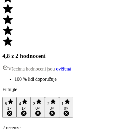
4,8
z 2 hodnocení
Všechna hodnocení jsou
ověřená
100 % lidí doporučuje
Filtrujte
5
4
3
2
1
1
×
1
×
0
×
0
×
0
×
2 recenze