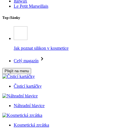
Italwax
Le Petit Marseillais
Top články
Jak poznat silikon v kosmetice
Celý magazín
Přejít na menu
Čisticí kartáčky
Náhradní hlavice
Kosmetická zrcátka