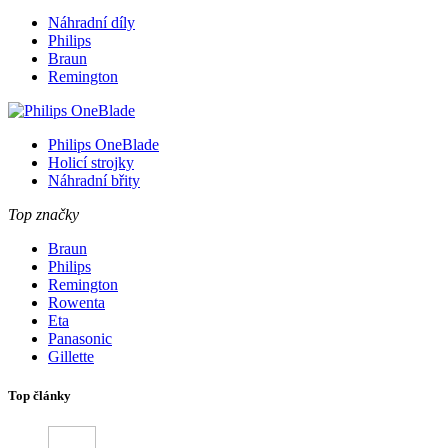
Náhradní díly
Philips
Braun
Remington
Philips OneBlade
Holicí strojky
Náhradní břity
Top značky
Braun
Philips
Remington
Rowenta
Eta
Panasonic
Gillette
Top články