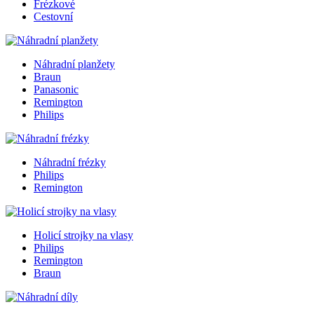
Frézkové
Cestovní
Náhradní planžety
Braun
Panasonic
Remington
Philips
Náhradní frézky
Philips
Remington
Holicí strojky na vlasy
Philips
Remington
Braun