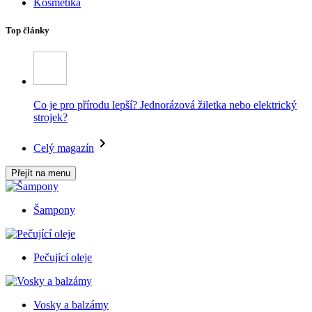
Kosmetika
Top články
Co je pro přírodu lepší? Jednorázová žiletka nebo elektrický
strojek?
Celý magazín
Přejít na menu
Šampony
Pečující oleje
Vosky a balzámy