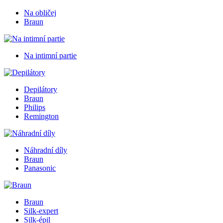
Na obličej
Braun
Na intimní partie
Depilátory
Braun
Philips
Remington
Náhradní díly
Braun
Panasonic
Braun
Silk-expert
Silk-épil