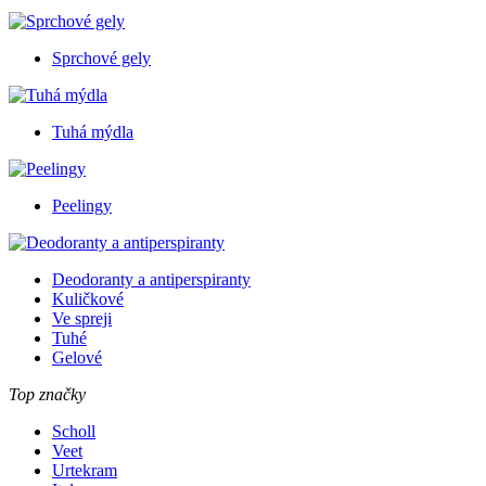
Sprchové gely
Tuhá mýdla
Peelingy
Deodoranty a antiperspiranty
Kuličkové
Ve spreji
Tuhé
Gelové
Top značky
Scholl
Veet
Urtekram