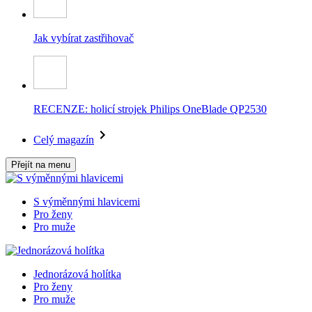
Jak vybírat zastřihovač
RECENZE: holicí strojek Philips OneBlade QP2530
Celý magazín
Přejít na menu
S výměnnými hlavicemi
Pro ženy
Pro muže
Jednorázová holítka
Pro ženy
Pro muže