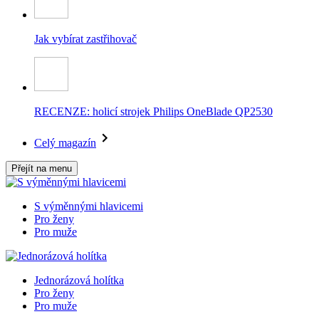
Jak vybírat zastřihovač
RECENZE: holicí strojek Philips OneBlade QP2530
Celý magazín
Přejít na menu
S výměnnými hlavicemi
Pro ženy
Pro muže
Jednorázová holítka
Pro ženy
Pro muže