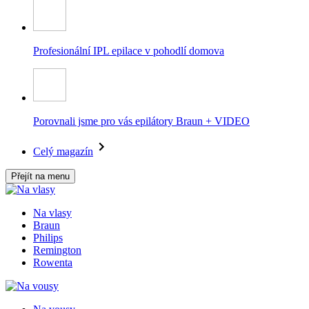
Profesionální IPL epilace v pohodlí domova
Porovnali jsme pro vás epilátory Braun + VIDEO
Celý magazín
Přejít na menu
Na vlasy
Braun
Philips
Remington
Rowenta