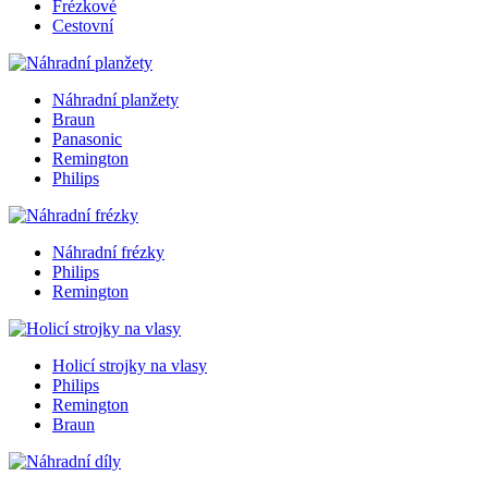
Frézkové
Cestovní
Náhradní planžety
Braun
Panasonic
Remington
Philips
Náhradní frézky
Philips
Remington
Holicí strojky na vlasy
Philips
Remington
Braun