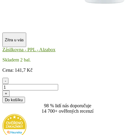
Zítra u vás
Zásilkovna - PPL - Alzabox
Skladem 2 bal.
Cena:
141
,7 Kč
-
+
Do košíku
98 % lidí nás doporučuje
14 700+ ověřených recenzí