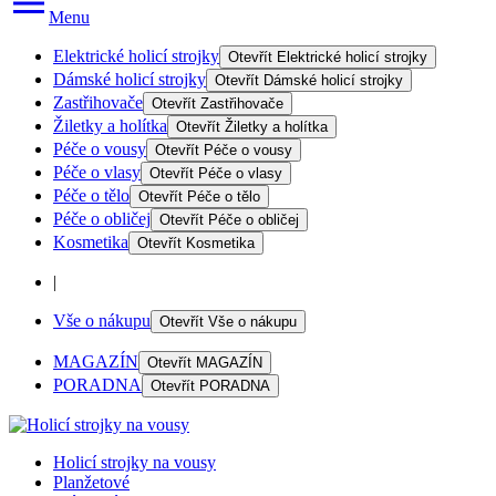
Menu
Elektrické holicí strojky
Otevřít
Elektrické holicí strojky
Dámské holicí strojky
Otevřít
Dámské holicí strojky
Zastřihovače
Otevřít
Zastřihovače
Žiletky a holítka
Otevřít
Žiletky a holítka
Péče o vousy
Otevřít
Péče o vousy
Péče o vlasy
Otevřít
Péče o vlasy
Péče o tělo
Otevřít
Péče o tělo
Péče o obličej
Otevřít
Péče o obličej
Kosmetika
Otevřít
Kosmetika
|
Vše o nákupu
Otevřít
Vše o nákupu
MAGAZÍN
Otevřít
MAGAZÍN
PORADNA
Otevřít
PORADNA
Holicí strojky na vousy
Planžetové