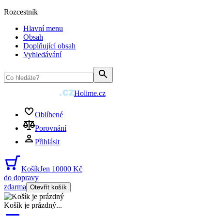
Rozcestník
Hlavní menu
Obsah
Doplňující obsah
Vyhledávání
Holime.cz
Oblíbené
Porovnání
Přihlásit
Košík
Jen 10000 Kč
do dopravy
zdarma
Otevřít košík
Košík je prázdný
...