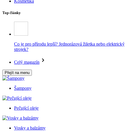
Kosmetika
Top články
Co je pro přírodu lepší? Jednorázová žiletka nebo elektrický
strojek?
Celý magazín
Přejít na menu
Šampony
Pečující oleje
Vosky a balzámy