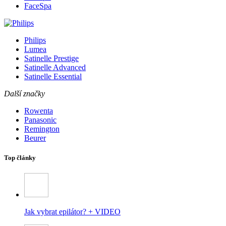
FaceSpa
Philips
Lumea
Satinelle Prestige
Satinelle Advanced
Satinelle Essential
Další značky
Rowenta
Panasonic
Remington
Beurer
Top články
Jak vybrat epilátor? + VIDEO