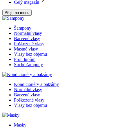
Celý magazín
Přejít na menu
Šampony
Normální vlasy
Barvené vlasy
Poškozené vlasy
Mastné vlasy
Vlasy bez objemu
Proti lupům
Suché šampony
Kondicionéry a balzámy
Normální vlasy
Barvené vlasy
Poškozené vlasy
Vlasy bez objemu
Masky