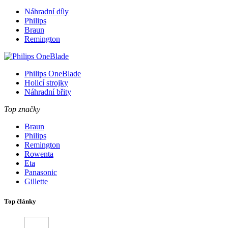
Náhradní díly
Philips
Braun
Remington
Philips OneBlade
Holicí strojky
Náhradní břity
Top značky
Braun
Philips
Remington
Rowenta
Eta
Panasonic
Gillette
Top články