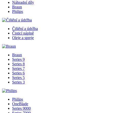
Náhradní díly
Braun
Philips
Čištění a údržba
Čisticí náplně
Oleje a spreje
Braun
Series 9
Series 8
Series 7
Series 6
Series 5
Series 3
Philips
OneBlade
Series 9000
Series 7000