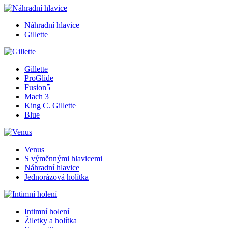
Náhradní hlavice
Gillette
Gillette
ProGlide
Fusion5
Mach 3
King C. Gillette
Blue
Venus
S výměnnými hlavicemi
Náhradní hlavice
Jednorázová holítka
Intimní holení
Žiletky a holítka