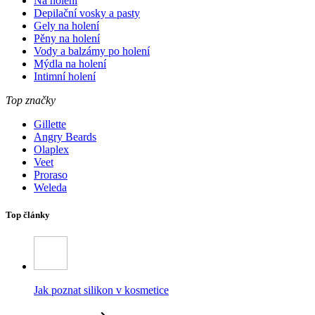
Na holení
Depilační vosky a pasty
Gely na holení
Pěny na holení
Vody a balzámy po holení
Mýdla na holení
Intimní holení
Top značky
Gillette
Angry Beards
Olaplex
Veet
Proraso
Weleda
Top články
Jak poznat silikon v kosmetice