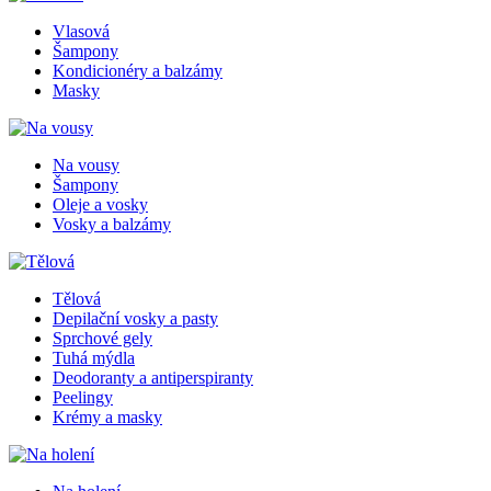
Vlasová
Šampony
Kondicionéry a balzámy
Masky
Na vousy
Šampony
Oleje a vosky
Vosky a balzámy
Tělová
Depilační vosky a pasty
Sprchové gely
Tuhá mýdla
Deodoranty a antiperspiranty
Peelingy
Krémy a masky