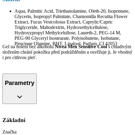
Aqua, Palmitic Acid, Triethanolamine, Oleth-20, Isopentane,
Glycerin, Isopropyl Palmitate, Chamomilla Recutita Flower
Extract, Fucus Vesicolosus Extract, Caprylic/Capric
Triglyceride, Maltodextrin, Hydroxethylcellulose,
Hydroxypropyl Methylcelullose, Laureth-2, PEG-14 M,
PEG-90 Glyceryl Isostearate, Polyisobutene, Isobutane,
Piroctone Olamine, BHT, Linalool, Parfum, CI 42053
Gel na holení bez alkoholu
Nivea Men Sensitive Cool
s chladivým
složením chrání pokožku před podrážděním a osvěžuje ji. Je vhodný
i pro citlivou pleť.
Parametry
Základní
Značka