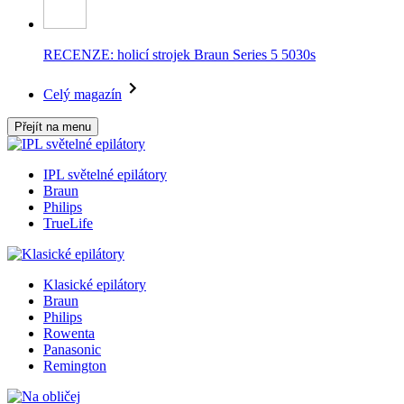
RECENZE: holicí strojek Braun Series 5 5030s
Celý magazín
Přejít na menu
IPL světelné epilátory
Braun
Philips
TrueLife
Klasické epilátory
Braun
Philips
Rowenta
Panasonic
Remington