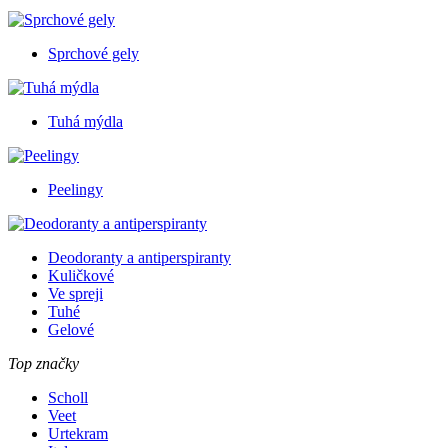
Sprchové gely
Tuhá mýdla
Peelingy
Deodoranty a antiperspiranty
Kuličkové
Ve spreji
Tuhé
Gelové
Top značky
Scholl
Veet
Urtekram