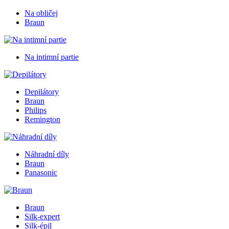
Na obličej
Braun
Na intimní partie
Depilátory
Braun
Philips
Remington
Náhradní díly
Braun
Panasonic
Braun
Silk-expert
Silk-épil