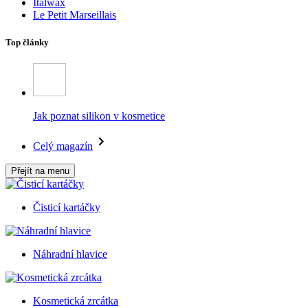
Italwax
Le Petit Marseillais
Top články
Jak poznat silikon v kosmetice
Celý magazín
Přejít na menu
Čisticí kartáčky
Náhradní hlavice
Kosmetická zrcátka