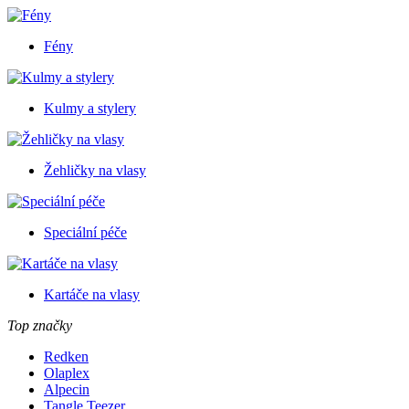
Fény
Kulmy a stylery
Žehličky na vlasy
Speciální péče
Kartáče na vlasy
Top značky
Redken
Olaplex
Alpecin
Tangle Teezer