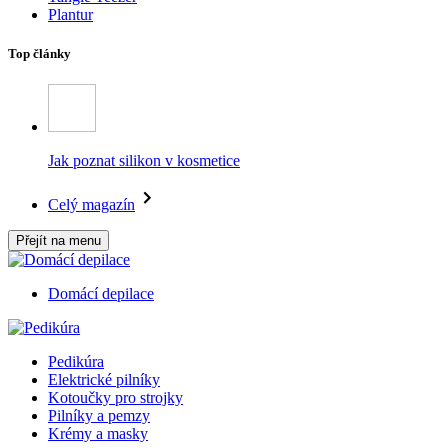
Plantur
Top články
Jak poznat silikon v kosmetice
Celý magazín
Přejít na menu
Domácí depilace
Pedikúra
Elektrické pilníky
Kotoučky pro strojky
Pilníky a pemzy
Krémy a masky