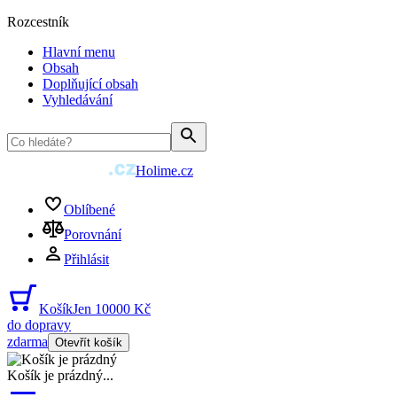
Rozcestník
Hlavní menu
Obsah
Doplňující obsah
Vyhledávání
Holime.cz
Oblíbené
Porovnání
Přihlásit
Košík
Jen 10000 Kč
do dopravy
zdarma
Otevřít košík
Košík je prázdný
...