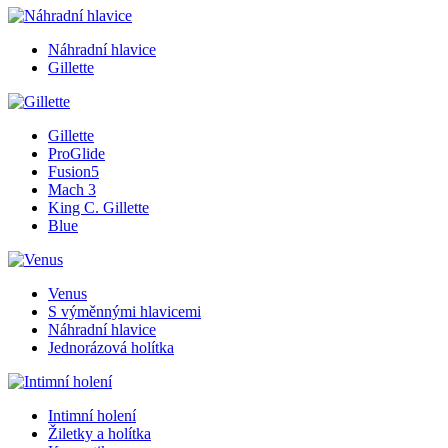
Náhradní hlavice
Gillette
Gillette
ProGlide
Fusion5
Mach 3
King C. Gillette
Blue
Venus
S výměnnými hlavicemi
Náhradní hlavice
Jednorázová holítka
Intimní holení
Žiletky a holítka