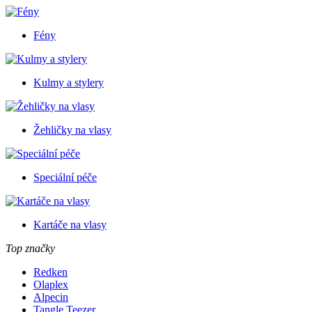
Fény
Kulmy a stylery
Žehličky na vlasy
Speciální péče
Kartáče na vlasy
Top značky
Redken
Olaplex
Alpecin
Tangle Teezer