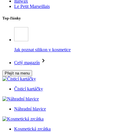
Italwax
Le Petit Marseillais
Top články
Jak poznat silikon v kosmetice
Celý magazín
Přejít na menu
Čisticí kartáčky
Náhradní hlavice
Kosmetická zrcátka