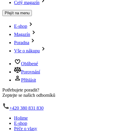
Celý magazín
Přejít na menu
E-shop
Magazín
Poradna
Vše o nákupu
Oblíbené
Porovnání
Přihlásit
Potřebujete poradit?
Zeptejte se našich odborníků
+420 380 831 830
Holime
E-shop
Péče o vlasy