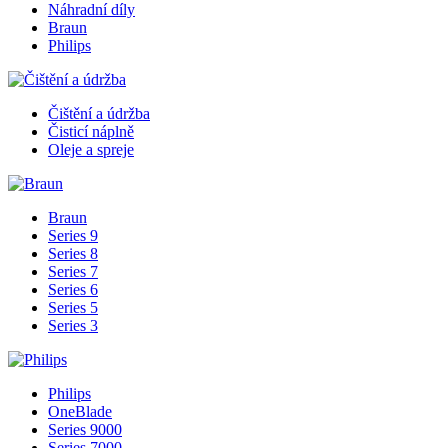
Náhradní díly
Braun
Philips
Čištění a údržba
Čisticí náplně
Oleje a spreje
Braun
Series 9
Series 8
Series 7
Series 6
Series 5
Series 3
Philips
OneBlade
Series 9000
Series 7000