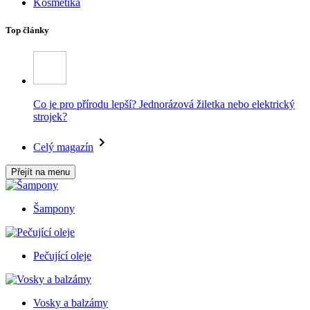
Kosmetika
Top články
Co je pro přírodu lepší? Jednorázová žiletka nebo elektrický
strojek?
Celý magazín
Přejít na menu
Šampony
Pečující oleje
Vosky a balzámy