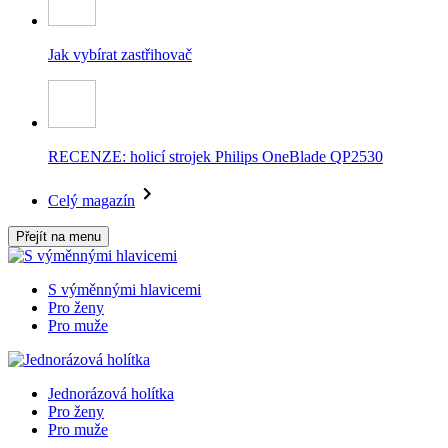
Jak vybírat zastřihovač
RECENZE: holicí strojek Philips OneBlade QP2530
Celý magazín
Přejít na menu
S výměnnými hlavicemi
Pro ženy
Pro muže
Jednorázová holítka
Pro ženy
Pro muže