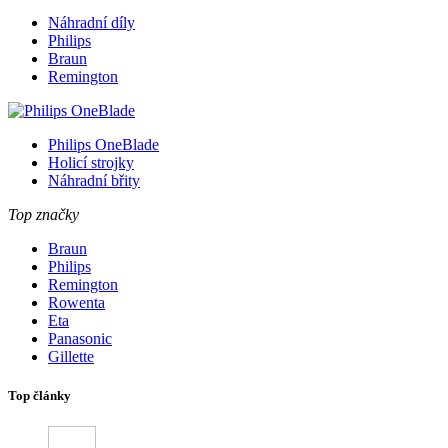
Náhradní díly
Philips
Braun
Remington
Philips OneBlade
Holicí strojky
Náhradní břity
Top značky
Braun
Philips
Remington
Rowenta
Eta
Panasonic
Gillette
Top články