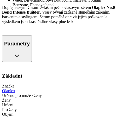
Water, Bis-Aminopropyl Diglycol Dimaleate, Sodium
Benzoate, Phenoyethanol
Dopřejte svým vlasům zvláštní péči s vlasovým sérem
Olaplex No.0
Bond Intense Builder
. Vlasy bývají zatížené slunečním zářením,
barvením a stylingem. Sérum pomáhá opravit jejich poškození a
výsledkem jsou krásné silné vlasy plné lesku.
Parametry
Základní
Značka
Olaplex
Určeno pro muže / ženy
Ženy
Určení
Pro ženy
Objem