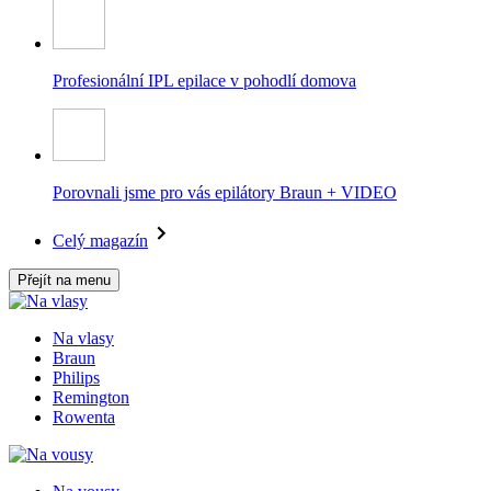
Profesionální IPL epilace v pohodlí domova
Porovnali jsme pro vás epilátory Braun + VIDEO
Celý magazín
Přejít na menu
Na vlasy
Braun
Philips
Remington
Rowenta