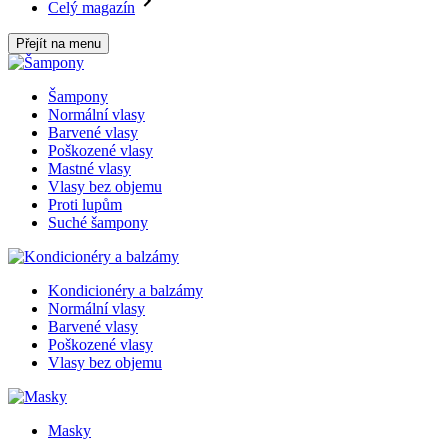
Celý magazín
Přejít na menu
Šampony
Normální vlasy
Barvené vlasy
Poškozené vlasy
Mastné vlasy
Vlasy bez objemu
Proti lupům
Suché šampony
Kondicionéry a balzámy
Normální vlasy
Barvené vlasy
Poškozené vlasy
Vlasy bez objemu
Masky