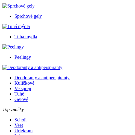
Sprchové gely
Tuhá mýdla
Peelingy
Deodoranty a antiperspiranty
Kuličkové
Ve spreji
Tuhé
Gelové
Top značky
Scholl
Veet
Urtekram