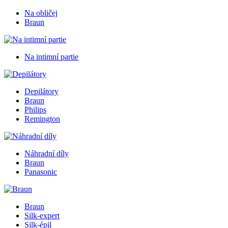
Na obličej
Braun
Na intimní partie
Depilátory
Braun
Philips
Remington
Náhradní díly
Braun
Panasonic
Braun
Silk-expert
Silk-épil