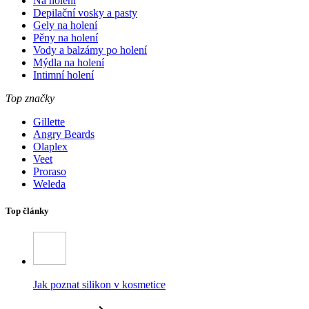
Na holení
Depilační vosky a pasty
Gely na holení
Pěny na holení
Vody a balzámy po holení
Mýdla na holení
Intimní holení
Top značky
Gillette
Angry Beards
Olaplex
Veet
Proraso
Weleda
Top články
Jak poznat silikon v kosmetice