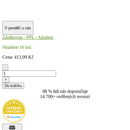
V pondělí u vás
Zásilkovna - PPL - Alzabox
Skladem 16 bal.
Cena:
413
,99 Kč
-
+
Do košíku
98 % lidí nás doporučuje
14 700+ ověřených recenzí