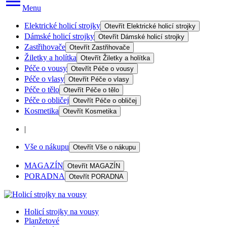
Menu
Elektrické holicí strojky
Otevřít
Elektrické holicí strojky
Dámské holicí strojky
Otevřít
Dámské holicí strojky
Zastřihovače
Otevřít
Zastřihovače
Žiletky a holítka
Otevřít
Žiletky a holítka
Péče o vousy
Otevřít
Péče o vousy
Péče o vlasy
Otevřít
Péče o vlasy
Péče o tělo
Otevřít
Péče o tělo
Péče o obličej
Otevřít
Péče o obličej
Kosmetika
Otevřít
Kosmetika
|
Vše o nákupu
Otevřít
Vše o nákupu
MAGAZÍN
Otevřít
MAGAZÍN
PORADNA
Otevřít
PORADNA
Holicí strojky na vousy
Planžetové