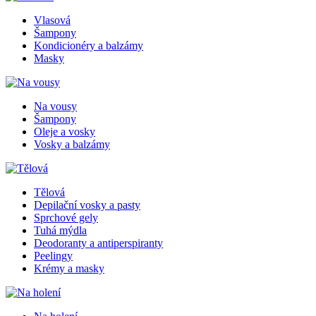
Vlasová
Šampony
Kondicionéry a balzámy
Masky
Na vousy
Šampony
Oleje a vosky
Vosky a balzámy
Tělová
Depilační vosky a pasty
Sprchové gely
Tuhá mýdla
Deodoranty a antiperspiranty
Peelingy
Krémy a masky