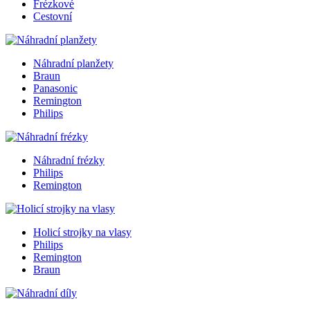
Frézkové
Cestovní
Náhradní planžety
Braun
Panasonic
Remington
Philips
Náhradní frézky
Philips
Remington
Holicí strojky na vlasy
Philips
Remington
Braun