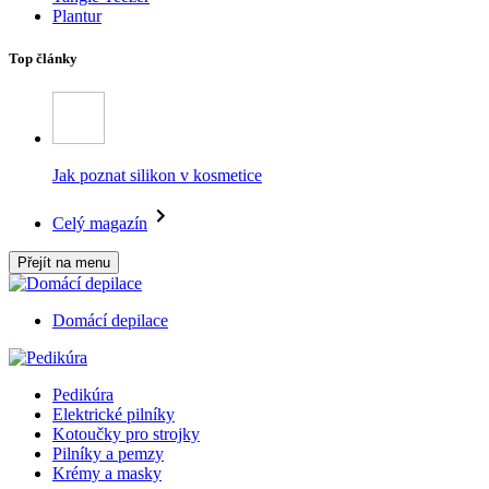
Plantur
Top články
Jak poznat silikon v kosmetice
Celý magazín
Přejít na menu
Domácí depilace
Pedikúra
Elektrické pilníky
Kotoučky pro strojky
Pilníky a pemzy
Krémy a masky