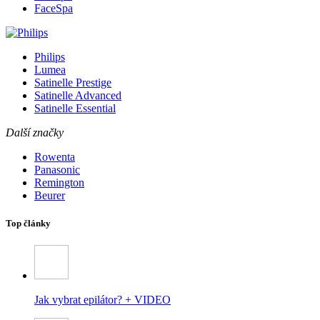
FaceSpa
Philips
Lumea
Satinelle Prestige
Satinelle Advanced
Satinelle Essential
Další značky
Rowenta
Panasonic
Remington
Beurer
Top články
Jak vybrat epilátor? + VIDEO