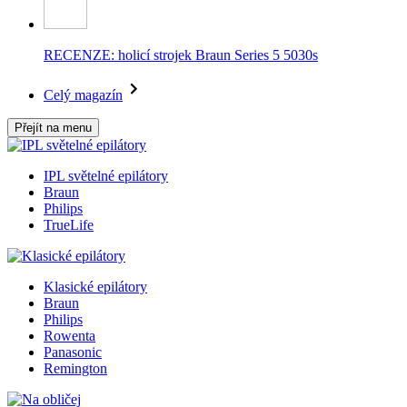
RECENZE: holicí strojek Braun Series 5 5030s
Celý magazín
Přejít na menu
IPL světelné epilátory
Braun
Philips
TrueLife
Klasické epilátory
Braun
Philips
Rowenta
Panasonic
Remington