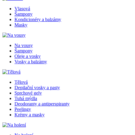
Vlasová
Šampony
Kondicionéry a balzámy
Masky
Na vousy
Šampony
Oleje a vosky
Vosky a balzámy
Tělová
Depilační vosky a pasty
Sprchové gely
Tuhá mýdla
Deodoranty a antiperspiranty
Peelingy
Krémy a masky