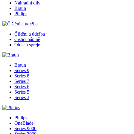
Náhradní díly
Braun
Philips
Čištění a údržba
Čisticí náplně
Oleje a spreje
Braun
Series 9
Series 8
Series 7
Series 6
Series 5
Series 3
Philips
OneBlade
Series 9000
Series 7000