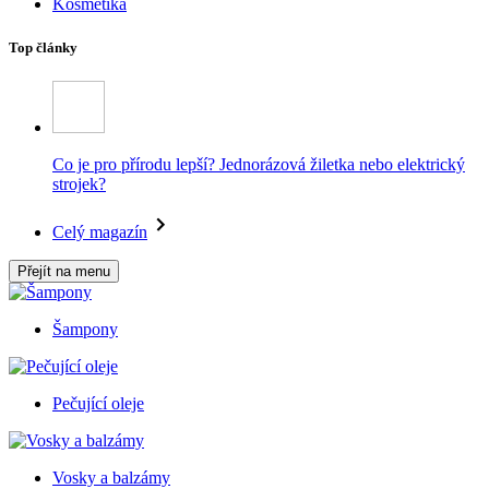
Kosmetika
Top články
Co je pro přírodu lepší? Jednorázová žiletka nebo elektrický
strojek?
Celý magazín
Přejít na menu
Šampony
Pečující oleje
Vosky a balzámy