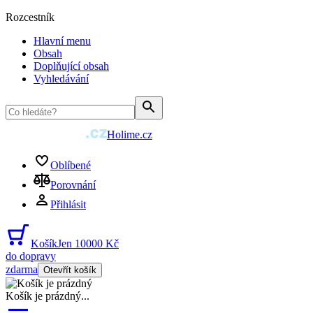
Rozcestník
Hlavní menu
Obsah
Doplňující obsah
Vyhledávání
Holime.cz
Oblíbené
Porovnání
Přihlásit
Košík
Jen 10000 Kč
do dopravy
zdarma
Otevřít košík
Košík je prázdný
...