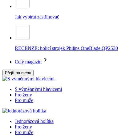
Jak vybírat zastřihovač
RECENZE: holicí strojek Philips OneBlade QP2530
Celý magazín
Přejít na menu
S výměnnými hlavicemi
Pro ženy
Pro muže
Jednorázová holítka
Pro ženy
Pro muže