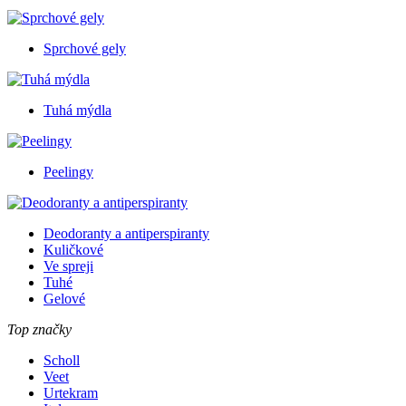
Sprchové gely
Tuhá mýdla
Peelingy
Deodoranty a antiperspiranty
Kuličkové
Ve spreji
Tuhé
Gelové
Top značky
Scholl
Veet
Urtekram