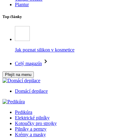
Plantur
Top články
Jak poznat silikon v kosmetice
Celý magazín
Přejít na menu
Domácí depilace
Pedikúra
Elektrické pilníky
Kotoučky pro strojky
Pilníky a pemzy
Krémy a masky