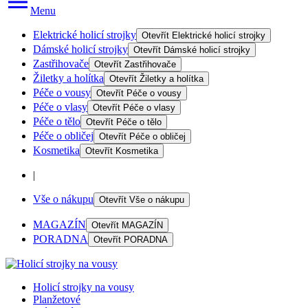
Menu
Elektrické holicí strojky
Otevřít
Elektrické holicí strojky
Dámské holicí strojky
Otevřít
Dámské holicí strojky
Zastřihovače
Otevřít
Zastřihovače
Žiletky a holítka
Otevřít
Žiletky a holítka
Péče o vousy
Otevřít
Péče o vousy
Péče o vlasy
Otevřít
Péče o vlasy
Péče o tělo
Otevřít
Péče o tělo
Péče o obličej
Otevřít
Péče o obličej
Kosmetika
Otevřít
Kosmetika
|
Vše o nákupu
Otevřít
Vše o nákupu
MAGAZÍN
Otevřít
MAGAZÍN
PORADNA
Otevřít
PORADNA
Holicí strojky na vousy
Planžetové