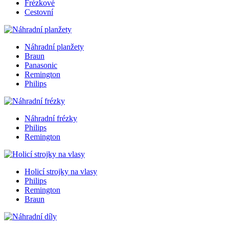
Frézkové
Cestovní
Náhradní planžety
Braun
Panasonic
Remington
Philips
Náhradní frézky
Philips
Remington
Holicí strojky na vlasy
Philips
Remington
Braun