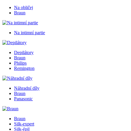
Na obličej
Braun
Na intimní partie
Depilátory
Braun
Philips
Remington
Náhradní díly
Braun
Panasonic
Braun
Silk-expert
Silk-épil