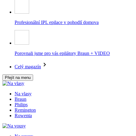
Profesionální IPL epilace v pohodlí domova
Porovnali jsme pro vás epilátory Braun + VIDEO
Celý magazín
Přejít na menu
Na vlasy
Braun
Philips
Remington
Rowenta