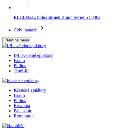
RECENZE: holicí strojek Braun Series 5 5030s
Celý magazín
Přejít na menu
IPL světelné epilátory
Braun
Philips
TrueLife
Klasické epilátory
Braun
Philips
Rowenta
Panasonic
Remington