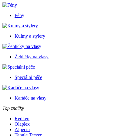
Fény
Kulmy a stylery
Žehličky na vlasy
Speciální péče
Kartáče na vlasy
Top značky
Redken
Olaplex
Alpecin
Tangle Teezer