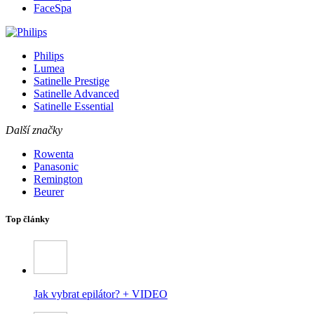
FaceSpa
Philips
Lumea
Satinelle Prestige
Satinelle Advanced
Satinelle Essential
Další značky
Rowenta
Panasonic
Remington
Beurer
Top články
Jak vybrat epilátor? + VIDEO