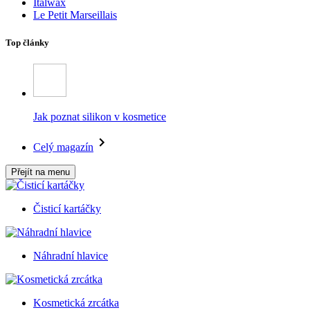
Italwax
Le Petit Marseillais
Top články
Jak poznat silikon v kosmetice
Celý magazín
Přejít na menu
Čisticí kartáčky
Náhradní hlavice
Kosmetická zrcátka