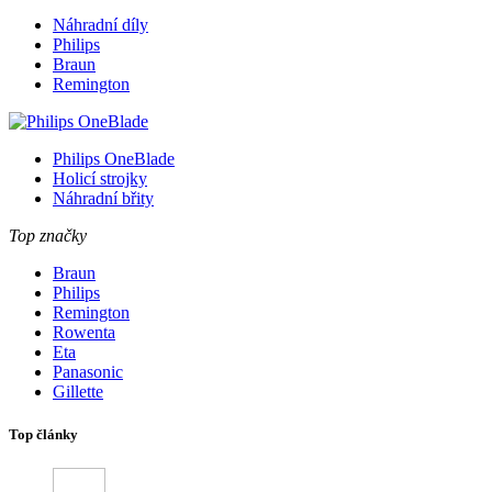
Náhradní díly
Philips
Braun
Remington
Philips OneBlade
Holicí strojky
Náhradní břity
Top značky
Braun
Philips
Remington
Rowenta
Eta
Panasonic
Gillette
Top články