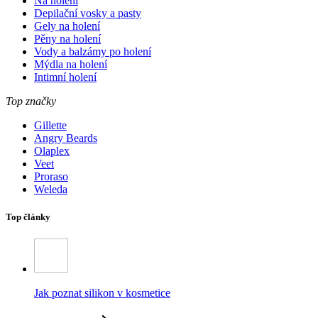
Na holení
Depilační vosky a pasty
Gely na holení
Pěny na holení
Vody a balzámy po holení
Mýdla na holení
Intimní holení
Top značky
Gillette
Angry Beards
Olaplex
Veet
Proraso
Weleda
Top články
Jak poznat silikon v kosmetice