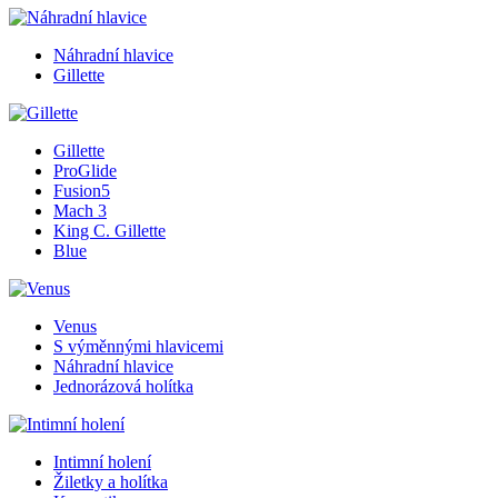
Náhradní hlavice
Gillette
Gillette
ProGlide
Fusion5
Mach 3
King C. Gillette
Blue
Venus
S výměnnými hlavicemi
Náhradní hlavice
Jednorázová holítka
Intimní holení
Žiletky a holítka