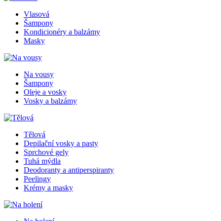
Vlasová
Šampony
Kondicionéry a balzámy
Masky
Na vousy
Šampony
Oleje a vosky
Vosky a balzámy
Tělová
Depilační vosky a pasty
Sprchové gely
Tuhá mýdla
Deodoranty a antiperspiranty
Peelingy
Krémy a masky