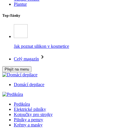
Plantur
Top články
Jak poznat silikon v kosmetice
Celý magazín
Přejít na menu
Domácí depilace
Pedikúra
Elektrické pilníky
Kotoučky pro strojky
Pilníky a pemzy
Krémy a masky