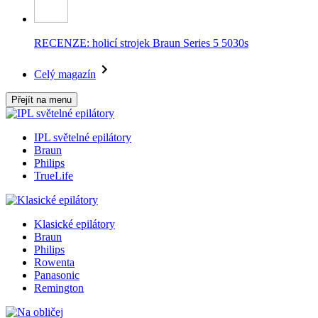
RECENZE: holicí strojek Braun Series 5 5030s
Celý magazín
Přejít na menu
IPL světelné epilátory
Braun
Philips
TrueLife
Klasické epilátory
Braun
Philips
Rowenta
Panasonic
Remington