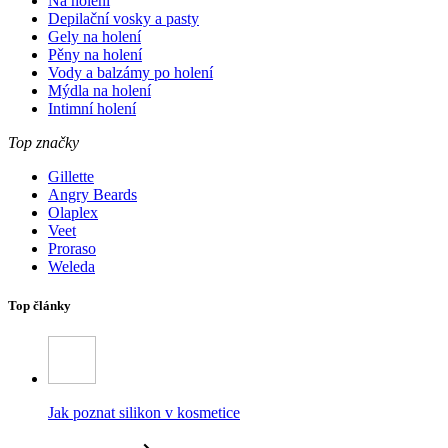
Na holení
Depilační vosky a pasty
Gely na holení
Pěny na holení
Vody a balzámy po holení
Mýdla na holení
Intimní holení
Top značky
Gillette
Angry Beards
Olaplex
Veet
Proraso
Weleda
Top články
Jak poznat silikon v kosmetice