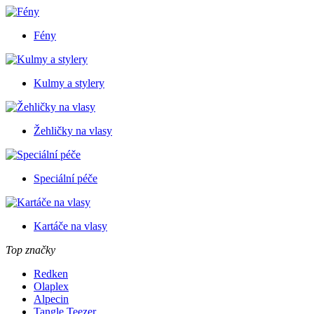
Fény
Kulmy a stylery
Žehličky na vlasy
Speciální péče
Kartáče na vlasy
Top značky
Redken
Olaplex
Alpecin
Tangle Teezer