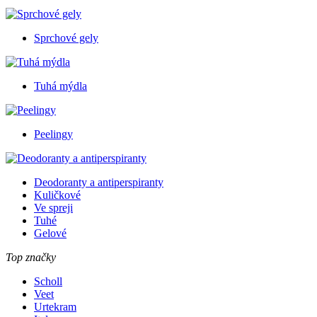
Sprchové gely
Tuhá mýdla
Peelingy
Deodoranty a antiperspiranty
Kuličkové
Ve spreji
Tuhé
Gelové
Top značky
Scholl
Veet
Urtekram