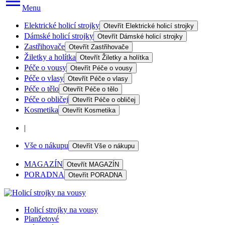
Menu
Elektrické holicí strojky
Otevřít
Elektrické holicí strojky
Dámské holicí strojky
Otevřít
Dámské holicí strojky
Zastřihovače
Otevřít
Zastřihovače
Žiletky a holítka
Otevřít
Žiletky a holítka
Péče o vousy
Otevřít
Péče o vousy
Péče o vlasy
Otevřít
Péče o vlasy
Péče o tělo
Otevřít
Péče o tělo
Péče o obličej
Otevřít
Péče o obličej
Kosmetika
Otevřít
Kosmetika
|
Vše o nákupu
Otevřít
Vše o nákupu
MAGAZÍN
Otevřít
MAGAZÍN
PORADNA
Otevřít
PORADNA
Holicí strojky na vousy
Planžetové