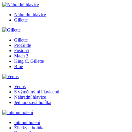
Náhradní hlavice
Gillette
Gillette
ProGlide
Fusion5
Mach 3
King C. Gillette
Blue
Venus
S výměnnými hlavicemi
Náhradní hlavice
Jednorázová holítka
Intimní holení
Žiletky a holítka