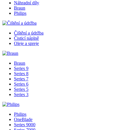
Náhradní díly
Braun
Philips
Čištění a údržba
Čisticí náplně
Oleje a spreje
Braun
Series 9
Series 8
Series 7
Series 6
Series 5
Series 3
Philips
OneBlade
Series 9000
Series 7000