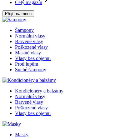
Celý magazín
Přejít na menu
Šampony
Normální vlasy
Barvené vlasy
Poškozené vlasy
Mastné vlasy
Vlasy bez objemu
Proti lupům
Suché šampony
Kondicionéry a balzámy
Normální vlasy
Barvené vlasy
Poškozené vlasy
Vlasy bez objemu
Masky