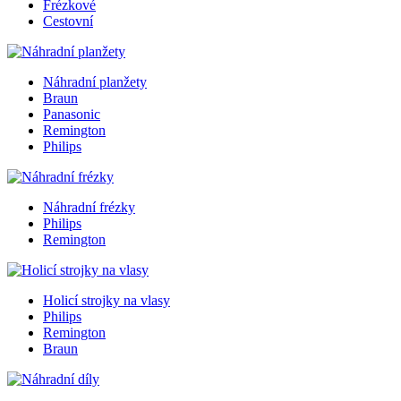
Frézkové
Cestovní
Náhradní planžety
Braun
Panasonic
Remington
Philips
Náhradní frézky
Philips
Remington
Holicí strojky na vlasy
Philips
Remington
Braun