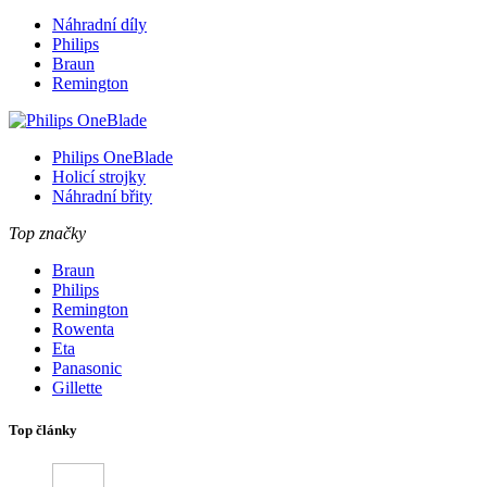
Náhradní díly
Philips
Braun
Remington
Philips OneBlade
Holicí strojky
Náhradní břity
Top značky
Braun
Philips
Remington
Rowenta
Eta
Panasonic
Gillette
Top články