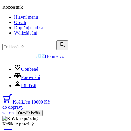
Rozcestník
Hlavní menu
Obsah
Doplňující obsah
Vyhledávání
Holime.cz
Oblíbené
Porovnání
Přihlásit
Košík
Jen 10000 Kč
do dopravy
zdarma
Otevřít košík
Košík je prázdný
...