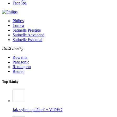
FaceSpa
Philips
Lumea
Satinelle Prestige
Satinelle Advanced
Satinelle Essential
Další značky
Rowenta
Panasonic
Remington
Beurer
Top články
Jak vybrat epilátor? + VIDEO