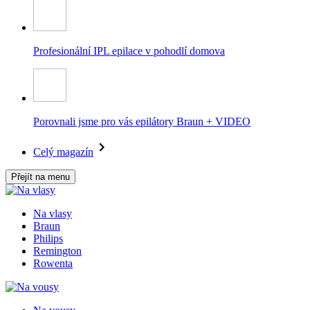
Profesionální IPL epilace v pohodlí domova
Porovnali jsme pro vás epilátory Braun + VIDEO
Celý magazín
Přejít na menu
Na vlasy
Braun
Philips
Remington
Rowenta