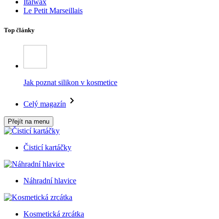
Italwax
Le Petit Marseillais
Top články
Jak poznat silikon v kosmetice
Celý magazín
Přejít na menu
Čisticí kartáčky
Náhradní hlavice
Kosmetická zrcátka