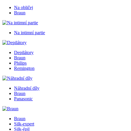
Na obličej
Braun
Na intimní partie
Depilátory
Braun
Philips
Remington
Náhradní díly
Braun
Panasonic
Braun
Silk-expert
Silk-épil