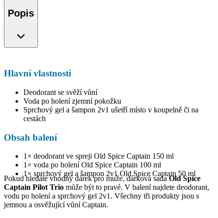
Popis
Hlavní vlastnosti
Deodorant se svěží vůní
Voda po holení zjemní pokožku
Sprchový gel a šampon 2v1 ušetří místo v koupelně či na
cestách
Obsah balení
1× deodorant ve spreji Old Spice Captain 150 ml
1× voda po holení Old Spice Captain 100 ml
1× sprchový gel a šampon 2v1 Old Spice Captain 50 ml
Pokud hledáte vhodný dárek pro muže, dárková sada
Old Spice
Captain Pilot Trio
může být to pravé. V balení najdete deodorant,
vodu po holení a sprchový gel 2v1. Všechny tři produkty jsou s
jemnou a osvěžující vůní Captain.