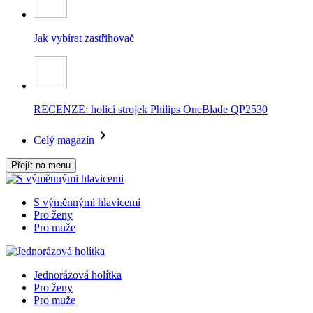
Jak vybírat zastřihovač
RECENZE: holicí strojek Philips OneBlade QP2530
Celý magazín
Přejít na menu
S výměnnými hlavicemi
Pro ženy
Pro muže
Jednorázová holítka
Pro ženy
Pro muže