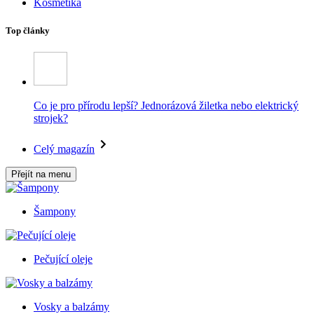
Kosmetika
Top články
Co je pro přírodu lepší? Jednorázová žiletka nebo elektrický
strojek?
Celý magazín
Přejít na menu
Šampony
Pečující oleje
Vosky a balzámy