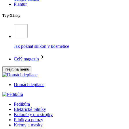
Plantur
Top články
Jak poznat silikon v kosmetice
Celý magazín
Přejít na menu
Domácí depilace
Pedikúra
Elektrické pilníky
Kotoučky pro strojky
Pilníky a pemzy
Krémy a masky