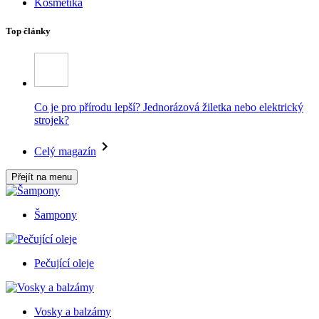
Kosmetika
Top články
Co je pro přírodu lepší? Jednorázová žiletka nebo elektrický
strojek?
Celý magazín
Přejít na menu
Šampony
Pečující oleje
Vosky a balzámy