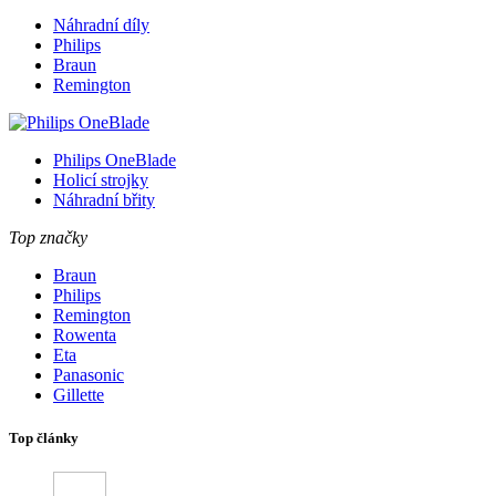
Náhradní díly
Philips
Braun
Remington
Philips OneBlade
Holicí strojky
Náhradní břity
Top značky
Braun
Philips
Remington
Rowenta
Eta
Panasonic
Gillette
Top články