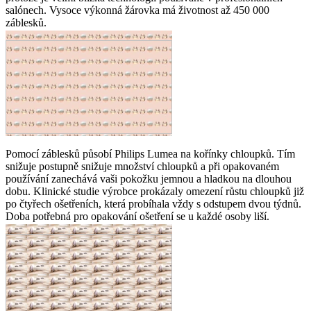
salónech. Vysoce výkonná žárovka má životnost až 450 000
záblesků.
Pomocí záblesků působí Philips Lumea na kořínky chloupků. Tím
snižuje postupně snižuje množství chloupků a při opakovaném
používání zanechává vaši pokožku jemnou a hladkou na dlouhou
dobu. Klinické studie výrobce prokázaly omezení růstu chloupků již
po čtyřech ošetřeních, která probíhala vždy s odstupem dvou týdnů.
Doba potřebná pro opakování ošetření se u každé osoby liší.