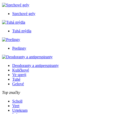
Sprchové gely
Tuhá mýdla
Peelingy
Deodoranty a antiperspiranty
Kuličkové
Ve spreji
Tuhé
Gelové
Top značky
Scholl
Veet
Urtekram