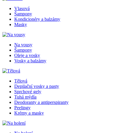
Vlasová
Šampony
Kondicionéry a balzámy
Masky
Na vousy
Šampony
Oleje a vosky
Vosky a balzámy
Tělová
Depilační vosky a pasty
Sprchové gely
Tuhá mýdla
Deodoranty a antiperspiranty
Peelingy
Krémy a masky