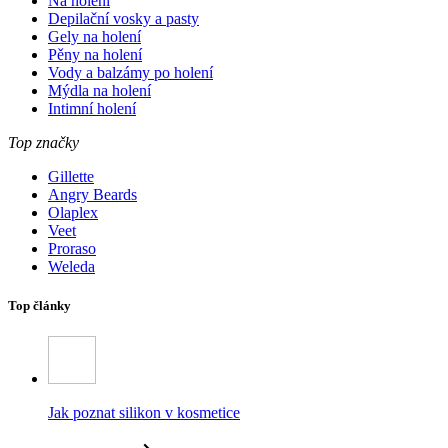
Na holení
Depilační vosky a pasty
Gely na holení
Pěny na holení
Vody a balzámy po holení
Mýdla na holení
Intimní holení
Top značky
Gillette
Angry Beards
Olaplex
Veet
Proraso
Weleda
Top články
Jak poznat silikon v kosmetice