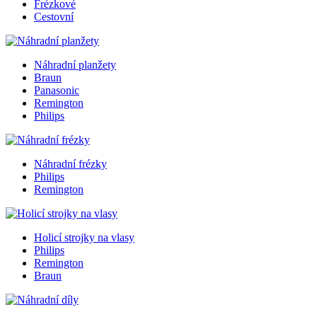
Frézkové
Cestovní
Náhradní planžety
Braun
Panasonic
Remington
Philips
Náhradní frézky
Philips
Remington
Holicí strojky na vlasy
Philips
Remington
Braun