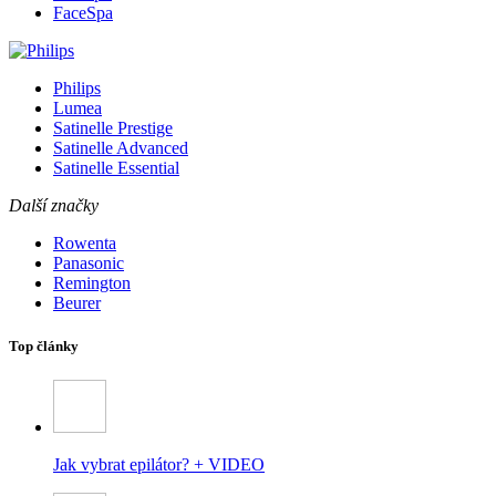
FaceSpa
Philips
Lumea
Satinelle Prestige
Satinelle Advanced
Satinelle Essential
Další značky
Rowenta
Panasonic
Remington
Beurer
Top články
Jak vybrat epilátor? + VIDEO