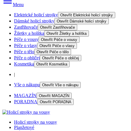
Menu
Elektrické holicí strojky
Otevřít
Elektrické holicí strojky
Dámské holicí strojky
Otevřít
Dámské holicí strojky
Zastřihovače
Otevřít
Zastřihovače
Žiletky a holítka
Otevřít
Žiletky a holítka
Péče o vousy
Otevřít
Péče o vousy
Péče o vlasy
Otevřít
Péče o vlasy
Péče o tělo
Otevřít
Péče o tělo
Péče o obličej
Otevřít
Péče o obličej
Kosmetika
Otevřít
Kosmetika
|
Vše o nákupu
Otevřít
Vše o nákupu
MAGAZÍN
Otevřít
MAGAZÍN
PORADNA
Otevřít
PORADNA
Holicí strojky na vousy
Planžetové