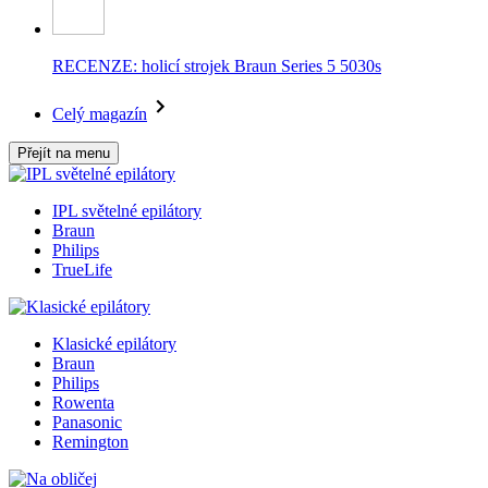
RECENZE: holicí strojek Braun Series 5 5030s
Celý magazín
Přejít na menu
IPL světelné epilátory
Braun
Philips
TrueLife
Klasické epilátory
Braun
Philips
Rowenta
Panasonic
Remington