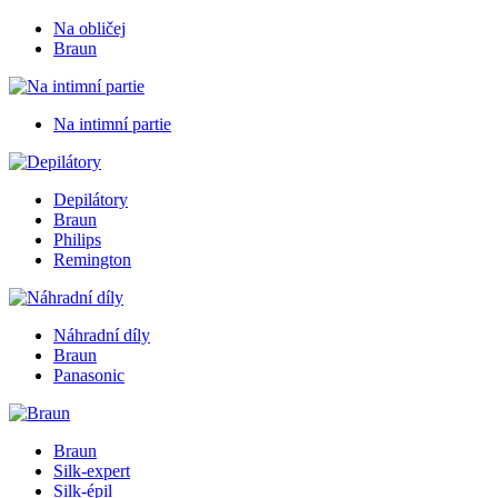
Na obličej
Braun
Na intimní partie
Depilátory
Braun
Philips
Remington
Náhradní díly
Braun
Panasonic
Braun
Silk-expert
Silk-épil