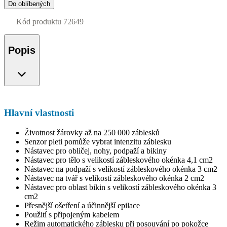
Do oblíbených
Kód produktu
72649
Popis
Hlavní vlastnosti
Životnost žárovky až na 250 000 záblesků
Senzor pleti pomůže vybrat intenzitu záblesku
Nástavec pro obličej, nohy, podpaží a bikiny
Nástavec pro tělo s velikostí zábleskového okénka 4,1 cm2
Nástavec na podpaží s velikostí zábleskového okénka 3 cm2
Nástavec na tvář s velikostí zábleskového okénka 2 cm2
Nástavec pro oblast bikin s velikostí zábleskového okénka 3
cm2
Přesnější ošetření a účinnější epilace
Použití s připojeným kabelem
Režim automatického záblesku při posouvání po pokožce