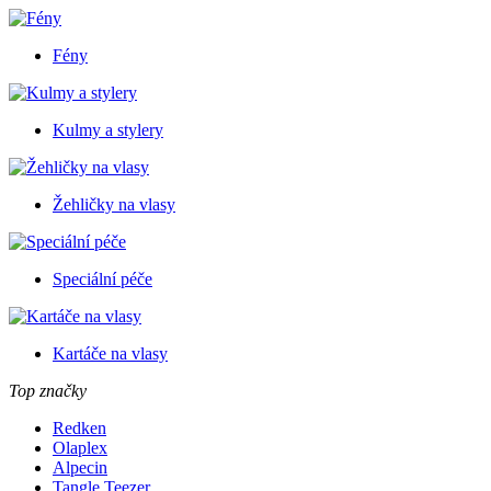
Fény
Kulmy a stylery
Žehličky na vlasy
Speciální péče
Kartáče na vlasy
Top značky
Redken
Olaplex
Alpecin
Tangle Teezer