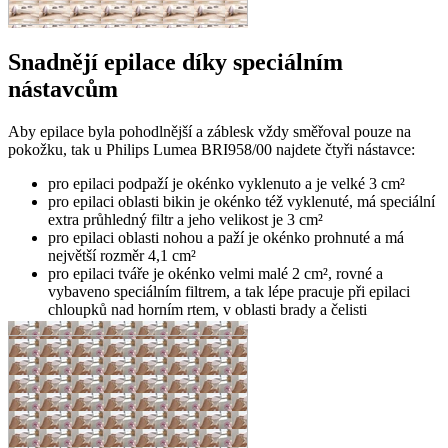
Snadnějí epilace díky speciálním
nástavcům
Aby epilace byla pohodlnější a záblesk vždy směřoval pouze na
pokožku, tak u Philips Lumea BRI958/00 najdete čtyři nástavce:
pro epilaci podpaží je okénko vyklenuto a je velké 3 cm²
pro epilaci oblasti bikin je okénko též vyklenuté, má speciální
extra průhledný filtr a jeho velikost je 3 cm²
pro epilaci oblasti nohou a paží je okénko prohnuté a má
největší rozměr 4,1 cm²
pro epilaci tváře je okénko velmi malé 2 cm², rovné a
vybaveno speciálním filtrem, a tak lépe pracuje při epilaci
chloupků nad horním rtem, v oblasti brady a čelisti