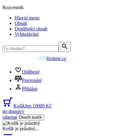
Rozcestník
Hlavní menu
Obsah
Doplňující obsah
Vyhledávání
Holime.cz
Oblíbené
Porovnání
Přihlásit
Košík
Jen 10000 Kč
do dopravy
zdarma
Otevřít košík
Košík je prázdný
...