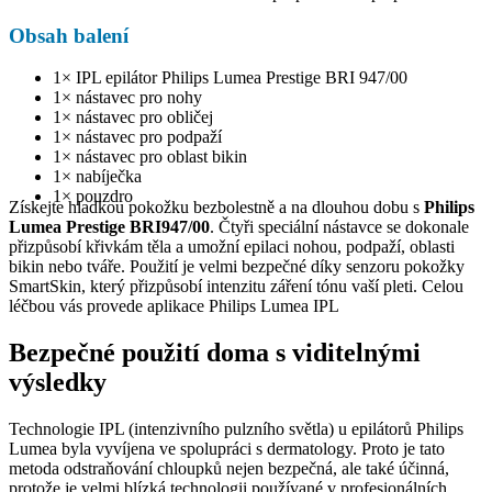
Obsah balení
1× IPL epilátor Philips Lumea Prestige BRI 947/00
1× nástavec pro nohy
1× nástavec pro obličej
1× nástavec pro podpaží
1× nástavec pro oblast bikin
1× nabíječka
1× pouzdro
Získejte hladkou pokožku bezbolestně a na dlouhou dobu s
Philips
Lumea Prestige BRI947/00
. Čtyři speciální nástavce se dokonale
přizpůsobí křivkám těla a umožní epilaci nohou, podpaží, oblasti
bikin nebo tváře. Použití je velmi bezpečné díky senzoru pokožky
SmartSkin, který přizpůsobí intenzitu záření tónu vaší pleti. Celou
léčbou vás provede aplikace Philips Lumea IPL
Bezpečné použití doma s viditelnými
výsledky
Technologie IPL (intenzivního pulzního světla) u epilátorů Philips
Lumea byla vyvíjena ve spolupráci s dermatology. Proto je tato
metoda odstraňování chloupků nejen bezpečná, ale také účinná,
protože je velmi blízká technologii používané v profesionálních