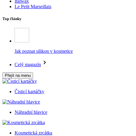
Italwax
Le Petit Marseillais
Top články
Jak poznat silikon v kosmetice
Celý magazín
Přejít na menu
Čisticí kartáčky
Náhradní hlavice
Kosmetická zrcátka