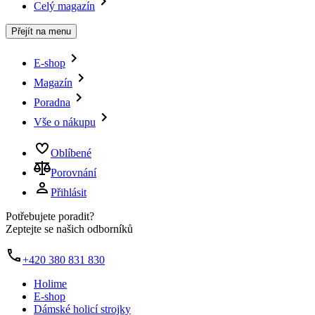
Celý magazín
Přejít na menu
E-shop
Magazín
Poradna
Vše o nákupu
Oblíbené
Porovnání
Přihlásit
Potřebujete poradit?
Zeptejte se našich odborníků
+420 380 831 830
Holime
E-shop
Dámské holicí strojky