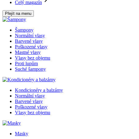
Celý magazín
Přejít na menu
Šampony
Normální vlasy
Barvené vlasy
Poškozené vlasy
Mastné vlasy
Vlasy bez objemu
Proti lupům
Suché šampony
Kondicionéry a balzámy
Normální vlasy
Barvené vlasy
Poškozené vlasy
Vlasy bez objemu
Masky