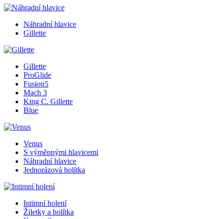
Náhradní hlavice
Gillette
Gillette
ProGlide
Fusion5
Mach 3
King C. Gillette
Blue
Venus
S výměnnými hlavicemi
Náhradní hlavice
Jednorázová holítka
Intimní holení
Žiletky a holítka