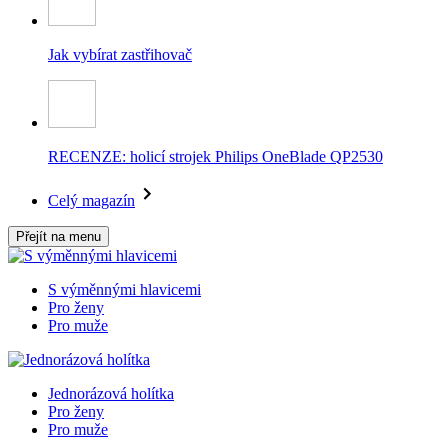
Jak vybírat zastřihovač
RECENZE: holicí strojek Philips OneBlade QP2530
Celý magazín
Přejít na menu
S výměnnými hlavicemi
Pro ženy
Pro muže
Jednorázová holítka
Pro ženy
Pro muže