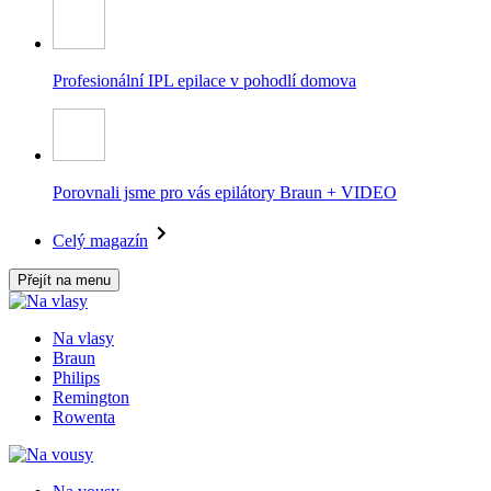
Profesionální IPL epilace v pohodlí domova
Porovnali jsme pro vás epilátory Braun + VIDEO
Celý magazín
Přejít na menu
Na vlasy
Braun
Philips
Remington
Rowenta