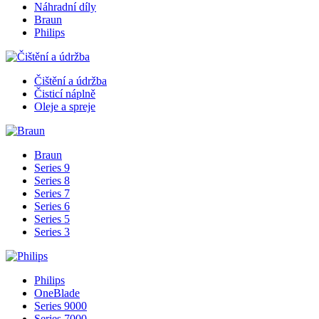
Náhradní díly
Braun
Philips
Čištění a údržba
Čisticí náplně
Oleje a spreje
Braun
Series 9
Series 8
Series 7
Series 6
Series 5
Series 3
Philips
OneBlade
Series 9000
Series 7000