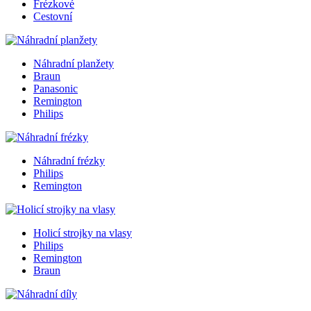
Frézkové
Cestovní
Náhradní planžety
Braun
Panasonic
Remington
Philips
Náhradní frézky
Philips
Remington
Holicí strojky na vlasy
Philips
Remington
Braun