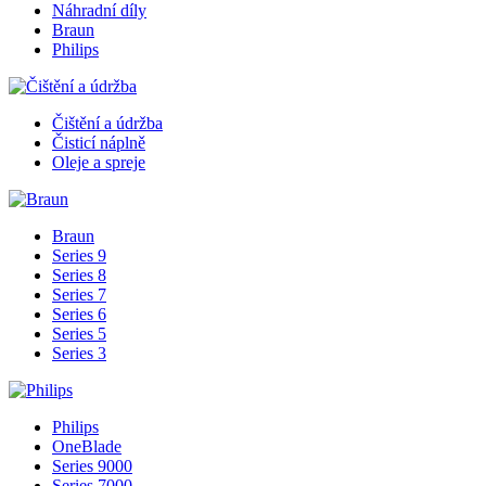
Náhradní díly
Braun
Philips
Čištění a údržba
Čisticí náplně
Oleje a spreje
Braun
Series 9
Series 8
Series 7
Series 6
Series 5
Series 3
Philips
OneBlade
Series 9000
Series 7000