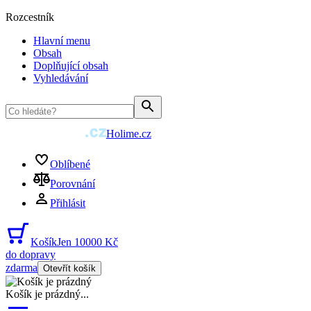
Rozcestník
Hlavní menu
Obsah
Doplňující obsah
Vyhledávání
Holime.cz
Oblíbené
Porovnání
Přihlásit
Košík
Jen 10000 Kč
do dopravy
zdarma
Otevřít košík
Košík je prázdný
...