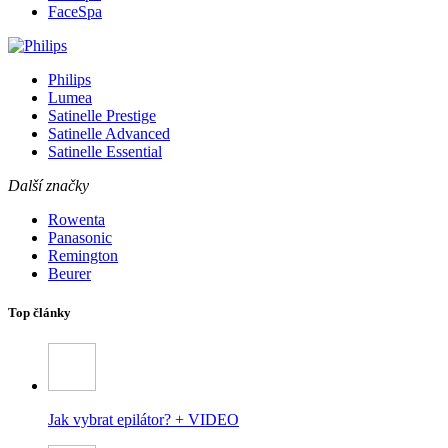
FaceSpa
Philips
Lumea
Satinelle Prestige
Satinelle Advanced
Satinelle Essential
Další značky
Rowenta
Panasonic
Remington
Beurer
Top články
Jak vybrat epilátor? + VIDEO