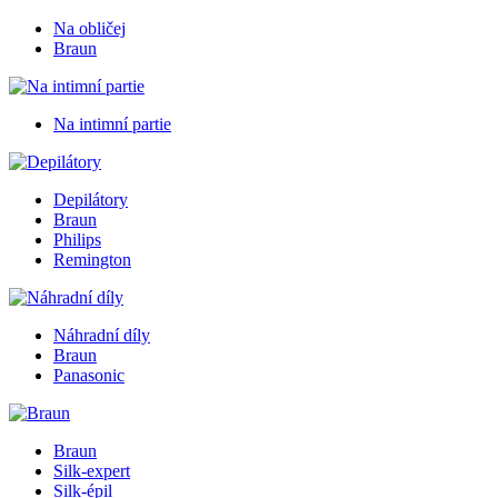
Na obličej
Braun
Na intimní partie
Depilátory
Braun
Philips
Remington
Náhradní díly
Braun
Panasonic
Braun
Silk-expert
Silk-épil