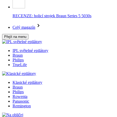
RECENZE: holicí strojek Braun Series 5 5030s
Celý magazín
Přejít na menu
IPL světelné epilátory
Braun
Philips
TrueLife
Klasické epilátory
Braun
Philips
Rowenta
Panasonic
Remington