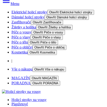
Menu
Elektrické holicí strojky
Otevřít
Elektrické holicí strojky
Dámské holicí strojky
Otevřít
Dámské holicí strojky
Zastřihovače
Otevřít
Zastřihovače
Žiletky a holítka
Otevřít
Žiletky a holítka
Péče o vousy
Otevřít
Péče o vousy
Péče o vlasy
Otevřít
Péče o vlasy
Péče o tělo
Otevřít
Péče o tělo
Péče o obličej
Otevřít
Péče o obličej
Kosmetika
Otevřít
Kosmetika
|
Vše o nákupu
Otevřít
Vše o nákupu
MAGAZÍN
Otevřít
MAGAZÍN
PORADNA
Otevřít
PORADNA
Holicí strojky na vousy
Planžetové