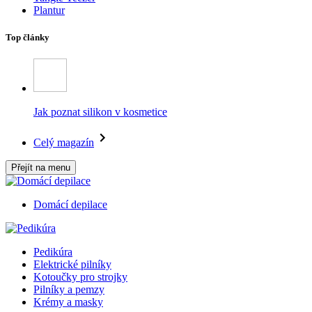
Plantur
Top články
Jak poznat silikon v kosmetice
Celý magazín
Přejít na menu
Domácí depilace
Pedikúra
Elektrické pilníky
Kotoučky pro strojky
Pilníky a pemzy
Krémy a masky