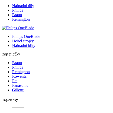
Náhradní díly
Philips
Braun
Remington
Philips OneBlade
Holicí strojky
Náhradní břity
Top značky
Braun
Philips
Remington
Rowenta
Eta
Panasonic
Gillette
Top články