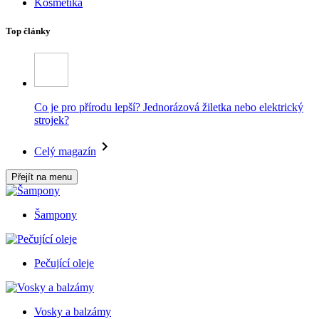
Kosmetika
Top články
Co je pro přírodu lepší? Jednorázová žiletka nebo elektrický
strojek?
Celý magazín
Přejít na menu
Šampony
Pečující oleje
Vosky a balzámy