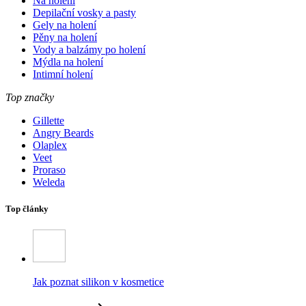
Na holení
Depilační vosky a pasty
Gely na holení
Pěny na holení
Vody a balzámy po holení
Mýdla na holení
Intimní holení
Top značky
Gillette
Angry Beards
Olaplex
Veet
Proraso
Weleda
Top články
Jak poznat silikon v kosmetice