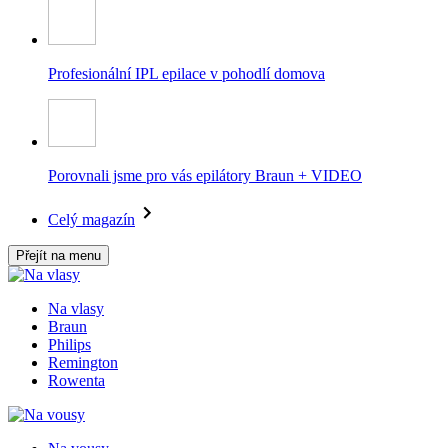
Profesionální IPL epilace v pohodlí domova
Porovnali jsme pro vás epilátory Braun + VIDEO
Celý magazín
Přejít na menu
Na vlasy
Braun
Philips
Remington
Rowenta