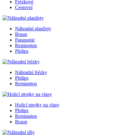
Frézkové
Cestovní
Náhradní planžety
Braun
Panasonic
Remington
Philips
Náhradní frézky
Philips
Remington
Holicí strojky na vlasy
Philips
Remington
Braun