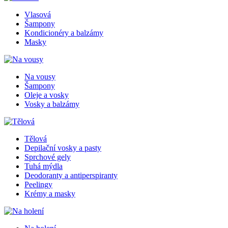
Vlasová
Šampony
Kondicionéry a balzámy
Masky
Na vousy
Šampony
Oleje a vosky
Vosky a balzámy
Tělová
Depilační vosky a pasty
Sprchové gely
Tuhá mýdla
Deodoranty a antiperspiranty
Peelingy
Krémy a masky