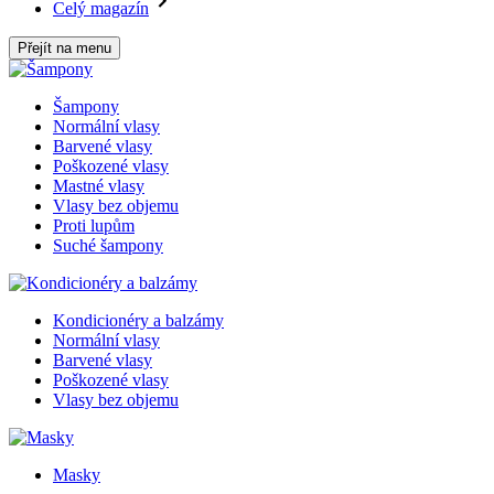
Celý magazín
Přejít na menu
Šampony
Normální vlasy
Barvené vlasy
Poškozené vlasy
Mastné vlasy
Vlasy bez objemu
Proti lupům
Suché šampony
Kondicionéry a balzámy
Normální vlasy
Barvené vlasy
Poškozené vlasy
Vlasy bez objemu
Masky