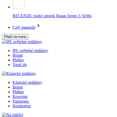
RECENZE: holicí strojek Braun Series 5 5030s
Celý magazín
Přejít na menu
IPL světelné epilátory
Braun
Philips
TrueLife
Klasické epilátory
Braun
Philips
Rowenta
Panasonic
Remington