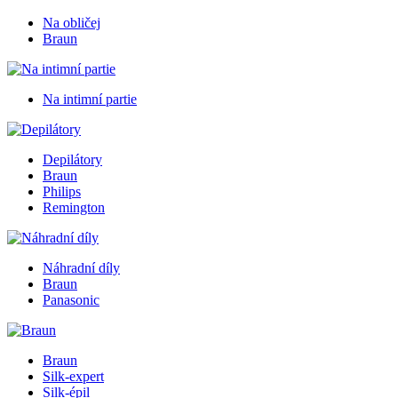
Na obličej
Braun
Na intimní partie
Depilátory
Braun
Philips
Remington
Náhradní díly
Braun
Panasonic
Braun
Silk-expert
Silk-épil