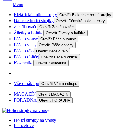
Menu
Elektrické holicí strojky
Otevřít
Elektrické holicí strojky
Dámské holicí strojky
Otevřít
Dámské holicí strojky
Zastřihovače
Otevřít
Zastřihovače
Žiletky a holítka
Otevřít
Žiletky a holítka
Péče o vousy
Otevřít
Péče o vousy
Péče o vlasy
Otevřít
Péče o vlasy
Péče o tělo
Otevřít
Péče o tělo
Péče o obličej
Otevřít
Péče o obličej
Kosmetika
Otevřít
Kosmetika
|
Vše o nákupu
Otevřít
Vše o nákupu
MAGAZÍN
Otevřít
MAGAZÍN
PORADNA
Otevřít
PORADNA
Holicí strojky na vousy
Planžetové