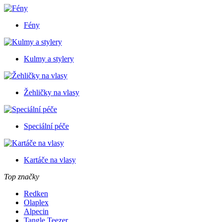
Fény
Kulmy a stylery
Žehličky na vlasy
Speciální péče
Kartáče na vlasy
Top značky
Redken
Olaplex
Alpecin
Tangle Teezer