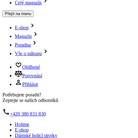
Celý magazín
Přejít na menu
E-shop
Magazín
Poradna
Vše o nákupu
Oblíbené
Porovnání
Přihlásit
Potřebujete poradit?
Zeptejte se našich odborníků
+420 380 831 830
Holime
E-shop
Dámské holicí strojky