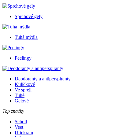
Sprchové gely
Tuhá mýdla
Peelingy
Deodoranty a antiperspiranty
Kuličkové
Ve spreji
Tuhé
Gelové
Top značky
Scholl
Veet
Urtekram