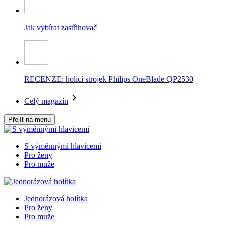
Jak vybírat zastřihovač
RECENZE: holicí strojek Philips OneBlade QP2530
Celý magazín
Přejít na menu
S výměnnými hlavicemi
Pro ženy
Pro muže
Jednorázová holítka
Pro ženy
Pro muže