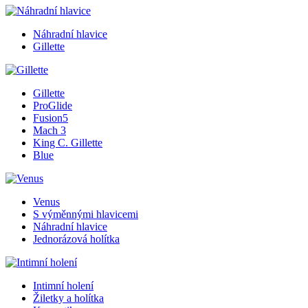
Náhradní hlavice
Gillette
Gillette
ProGlide
Fusion5
Mach 3
King C. Gillette
Blue
Venus
S výměnnými hlavicemi
Náhradní hlavice
Jednorázová holítka
Intimní holení
Žiletky a holítka