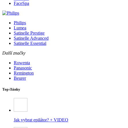
FaceSpa
Philips
Lumea
Satinelle Prestige
Satinelle Advanced
Satinelle Essential
Další značky
Rowenta
Panasonic
Remington
Beurer
Top články
Jak vybrat epilátor? + VIDEO