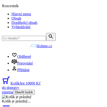
Rozcestník
Hlavní menu
Obsah
Doplňující obsah
Vyhledávání
Holime.cz
Oblíbené
Porovnání
Přihlásit
Košík
Jen 10000 Kč
do dopravy
zdarma
Otevřít košík
Košík je prázdný
...