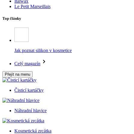
Italwax
Le Petit Marseillais
Top články
Jak poznat silikon v kosmetice
Celý magazín
Přejít na menu
Čisticí kartáčky
Náhradní hlavice
Kosmetická zrcátka