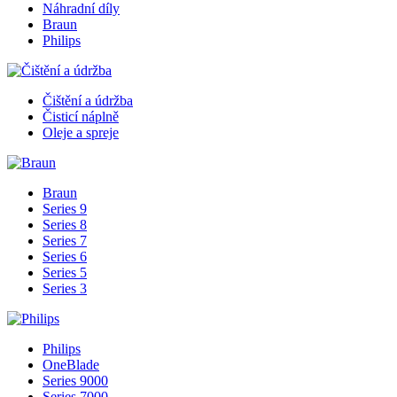
Náhradní díly
Braun
Philips
Čištění a údržba
Čisticí náplně
Oleje a spreje
Braun
Series 9
Series 8
Series 7
Series 6
Series 5
Series 3
Philips
OneBlade
Series 9000
Series 7000