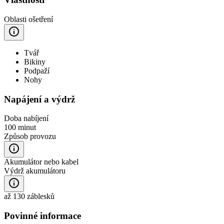
Oblasti ošetření
Tvář
Bikiny
Podpaží
Nohy
Napájení a výdrž
Doba nabíjení
100 minut
Způsob provozu
Akumulátor nebo kabel
Výdrž akumulátoru
až 130 záblesků
Povinné informace