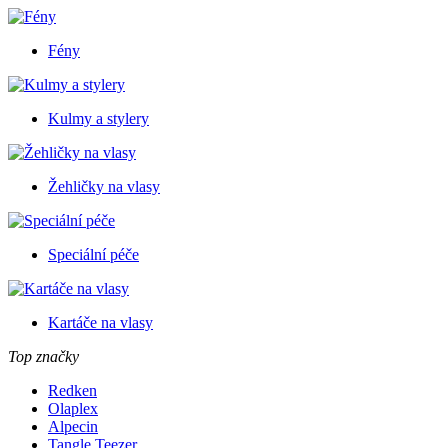
Fény
Kulmy a stylery
Žehličky na vlasy
Speciální péče
Kartáče na vlasy
Top značky
Redken
Olaplex
Alpecin
Tangle Teezer