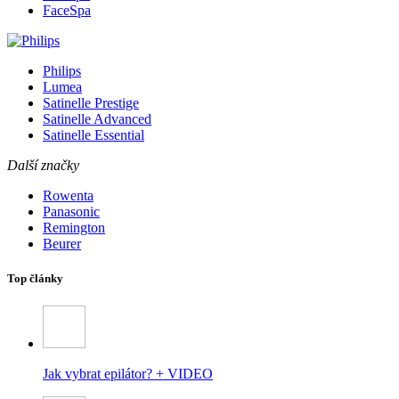
FaceSpa
Philips
Lumea
Satinelle Prestige
Satinelle Advanced
Satinelle Essential
Další značky
Rowenta
Panasonic
Remington
Beurer
Top články
Jak vybrat epilátor? + VIDEO