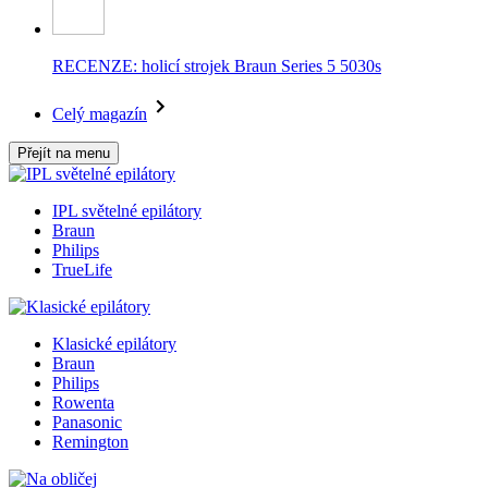
RECENZE: holicí strojek Braun Series 5 5030s
Celý magazín
Přejít na menu
IPL světelné epilátory
Braun
Philips
TrueLife
Klasické epilátory
Braun
Philips
Rowenta
Panasonic
Remington