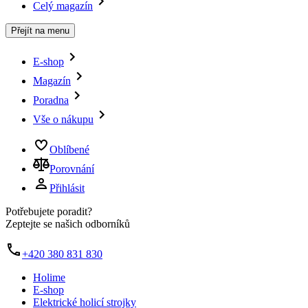
Celý magazín
Přejít na menu
E-shop
Magazín
Poradna
Vše o nákupu
Oblíbené
Porovnání
Přihlásit
Potřebujete poradit?
Zeptejte se našich odborníků
+420 380 831 830
Holime
E-shop
Elektrické holicí strojky