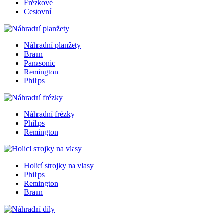
Frézkové
Cestovní
Náhradní planžety
Braun
Panasonic
Remington
Philips
Náhradní frézky
Philips
Remington
Holicí strojky na vlasy
Philips
Remington
Braun