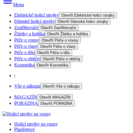
Menu
Elektrické holicí strojky
Otevřít
Elektrické holicí strojky
Dámské holicí strojky
Otevřít
Dámské holicí strojky
Zastřihovače
Otevřít
Zastřihovače
Žiletky a holítka
Otevřít
Žiletky a holítka
Péče o vousy
Otevřít
Péče o vousy
Péče o vlasy
Otevřít
Péče o vlasy
Péče o tělo
Otevřít
Péče o tělo
Péče o obličej
Otevřít
Péče o obličej
Kosmetika
Otevřít
Kosmetika
|
Vše o nákupu
Otevřít
Vše o nákupu
MAGAZÍN
Otevřít
MAGAZÍN
PORADNA
Otevřít
PORADNA
Holicí strojky na vousy
Planžetové