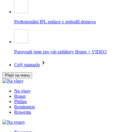
Profesionální IPL epilace v pohodlí domova
Porovnali jsme pro vás epilátory Braun + VIDEO
Celý magazín
Přejít na menu
Na vlasy
Braun
Philips
Remington
Rowenta