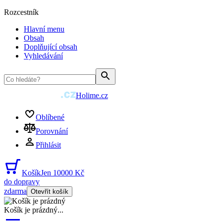
Rozcestník
Hlavní menu
Obsah
Doplňující obsah
Vyhledávání
Holime.cz
Oblíbené
Porovnání
Přihlásit
Košík
Jen 10000 Kč
do dopravy
zdarma
Otevřít košík
Košík je prázdný
...