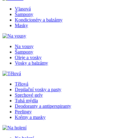
Vlasová
Šampony
Kondicionéry a balzámy
Masky
Na vousy
Šampony
Oleje a vosky
Vosky a balzámy
Tělová
Depilační vosky a pasty
Sprchové gely
Tuhá mýdla
Deodoranty a antiperspiranty
Peelingy
Krémy a masky