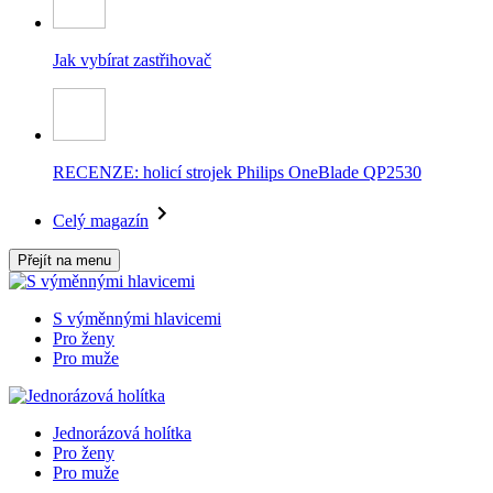
Jak vybírat zastřihovač
RECENZE: holicí strojek Philips OneBlade QP2530
Celý magazín
Přejít na menu
S výměnnými hlavicemi
Pro ženy
Pro muže
Jednorázová holítka
Pro ženy
Pro muže