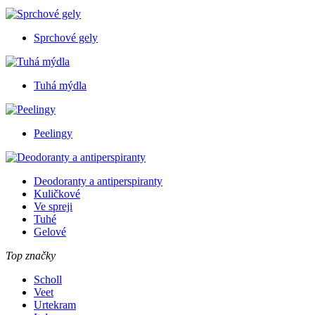
Sprchové gely
Tuhá mýdla
Peelingy
Deodoranty a antiperspiranty
Kuličkové
Ve spreji
Tuhé
Gelové
Top značky
Scholl
Veet
Urtekram