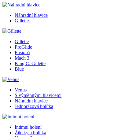
Náhradní hlavice
Gillette
Gillette
ProGlide
Fusion5
Mach 3
King C. Gillette
Blue
Venus
S výměnnými hlavicemi
Náhradní hlavice
Jednorázová holítka
Intimní holení
Žiletky a holítka