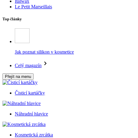
Italwax
Le Petit Marseillais
Top články
Jak poznat silikon v kosmetice
Celý magazín
Přejít na menu
Čisticí kartáčky
Náhradní hlavice
Kosmetická zrcátka