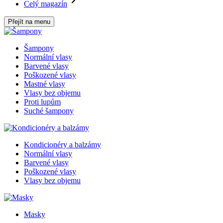
Celý magazín
Přejít na menu
Šampony
Normální vlasy
Barvené vlasy
Poškozené vlasy
Mastné vlasy
Vlasy bez objemu
Proti lupům
Suché šampony
Kondicionéry a balzámy
Normální vlasy
Barvené vlasy
Poškozené vlasy
Vlasy bez objemu
Masky