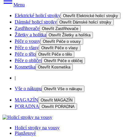
Menu
Elektrické holicí strojky
Otevřít
Elektrické holicí strojky
Dámské holicí strojky
Otevřít
Dámské holicí strojky
Zastřihovače
Otevřít
Zastřihovače
Žiletky a holítka
Otevřít
Žiletky a holítka
Péče o vousy
Otevřít
Péče o vousy
Péče o vlasy
Otevřít
Péče o vlasy
Péče o tělo
Otevřít
Péče o tělo
Péče o obličej
Otevřít
Péče o obličej
Kosmetika
Otevřít
Kosmetika
|
Vše o nákupu
Otevřít
Vše o nákupu
MAGAZÍN
Otevřít
MAGAZÍN
PORADNA
Otevřít
PORADNA
Holicí strojky na vousy
Planžetové