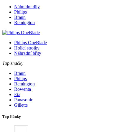
Náhradní díly
Philips
Braun
Remington
Philips OneBlade
Holicí strojky
Náhradní břity
Top značky
Braun
Philips
Remington
Rowenta
Eta
Panasonic
Gillette
Top články