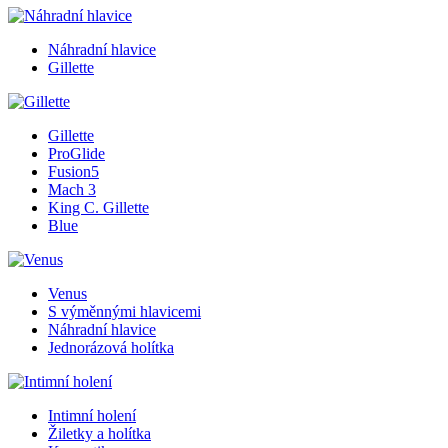
Náhradní hlavice
Gillette
Gillette
ProGlide
Fusion5
Mach 3
King C. Gillette
Blue
Venus
S výměnnými hlavicemi
Náhradní hlavice
Jednorázová holítka
Intimní holení
Žiletky a holítka