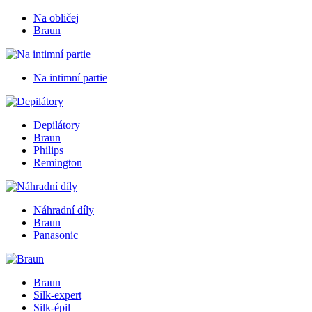
Na obličej
Braun
Na intimní partie
Depilátory
Braun
Philips
Remington
Náhradní díly
Braun
Panasonic
Braun
Silk-expert
Silk-épil