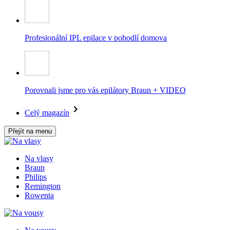
Profesionální IPL epilace v pohodlí domova
Porovnali jsme pro vás epilátory Braun + VIDEO
Celý magazín
Přejít na menu
Na vlasy
Braun
Philips
Remington
Rowenta