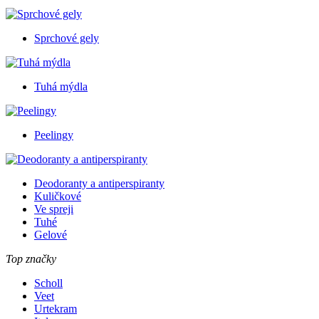
Sprchové gely
Tuhá mýdla
Peelingy
Deodoranty a antiperspiranty
Kuličkové
Ve spreji
Tuhé
Gelové
Top značky
Scholl
Veet
Urtekram