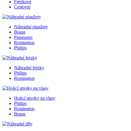
Frézkové
Cestovní
Náhradní planžety
Braun
Panasonic
Remington
Philips
Náhradní frézky
Philips
Remington
Holicí strojky na vlasy
Philips
Remington
Braun