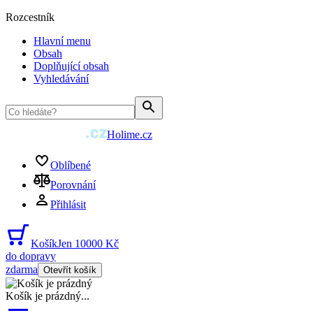
Rozcestník
Hlavní menu
Obsah
Doplňující obsah
Vyhledávání
Holime.cz
Oblíbené
Porovnání
Přihlásit
Košík
Jen 10000 Kč
do dopravy
zdarma
Otevřít košík
Košík je prázdný
...