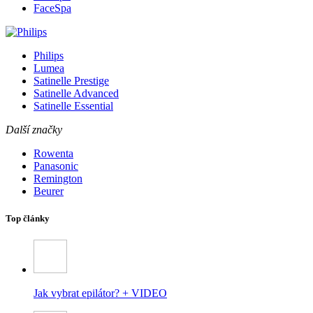
FaceSpa
Philips
Lumea
Satinelle Prestige
Satinelle Advanced
Satinelle Essential
Další značky
Rowenta
Panasonic
Remington
Beurer
Top články
Jak vybrat epilátor? + VIDEO