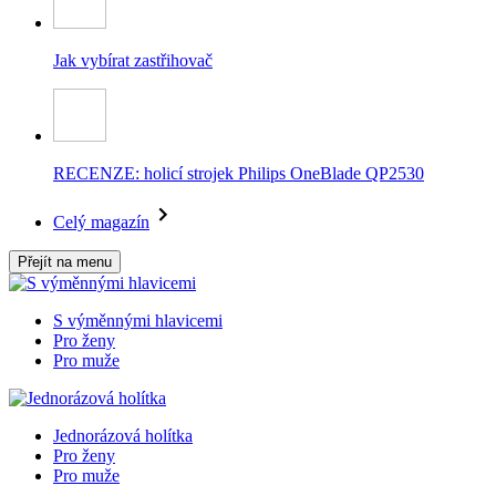
Jak vybírat zastřihovač
RECENZE: holicí strojek Philips OneBlade QP2530
Celý magazín
Přejít na menu
S výměnnými hlavicemi
Pro ženy
Pro muže
Jednorázová holítka
Pro ženy
Pro muže