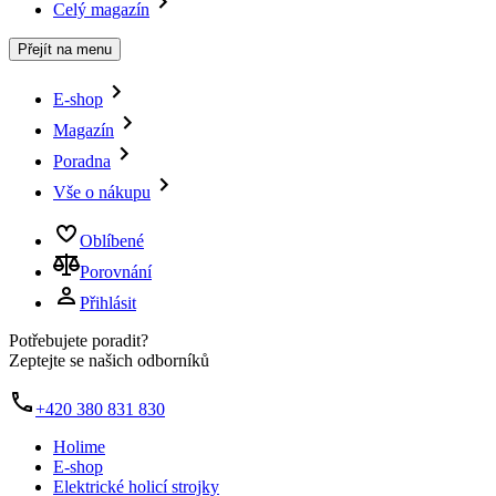
Celý magazín
Přejít na menu
E-shop
Magazín
Poradna
Vše o nákupu
Oblíbené
Porovnání
Přihlásit
Potřebujete poradit?
Zeptejte se našich odborníků
+420 380 831 830
Holime
E-shop
Elektrické holicí strojky