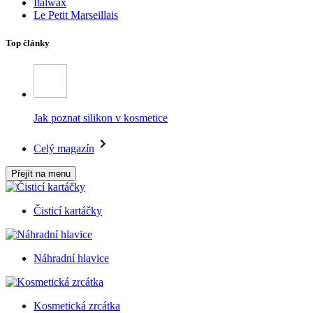
Italwax
Le Petit Marseillais
Top články
Jak poznat silikon v kosmetice
Celý magazín
Přejít na menu
Čisticí kartáčky
Náhradní hlavice
Kosmetická zrcátka