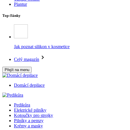
Plantur
Top články
Jak poznat silikon v kosmetice
Celý magazín
Přejít na menu
Domácí depilace
Pedikúra
Elektrické pilníky
Kotoučky pro strojky
Pilníky a pemzy
Krémy a masky