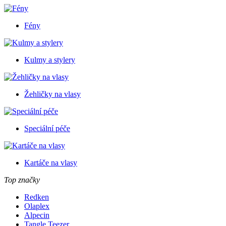
Fény
Kulmy a stylery
Žehličky na vlasy
Speciální péče
Kartáče na vlasy
Top značky
Redken
Olaplex
Alpecin
Tangle Teezer