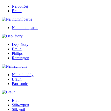
Na obličej
Braun
Na intimní partie
Depilátory
Braun
Philips
Remington
Náhradní díly
Braun
Panasonic
Braun
Silk-expert
Silk-épil