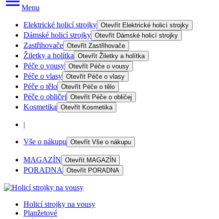
Menu
Elektrické holicí strojky
Otevřít
Elektrické holicí strojky
Dámské holicí strojky
Otevřít
Dámské holicí strojky
Zastřihovače
Otevřít
Zastřihovače
Žiletky a holítka
Otevřít
Žiletky a holítka
Péče o vousy
Otevřít
Péče o vousy
Péče o vlasy
Otevřít
Péče o vlasy
Péče o tělo
Otevřít
Péče o tělo
Péče o obličej
Otevřít
Péče o obličej
Kosmetika
Otevřít
Kosmetika
|
Vše o nákupu
Otevřít
Vše o nákupu
MAGAZÍN
Otevřít
MAGAZÍN
PORADNA
Otevřít
PORADNA
Holicí strojky na vousy
Planžetové