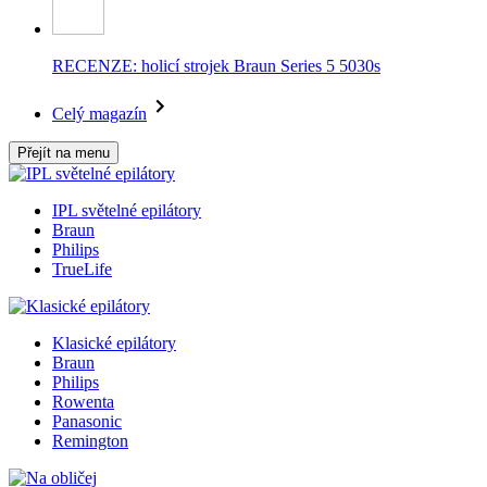
RECENZE: holicí strojek Braun Series 5 5030s
Celý magazín
Přejít na menu
IPL světelné epilátory
Braun
Philips
TrueLife
Klasické epilátory
Braun
Philips
Rowenta
Panasonic
Remington