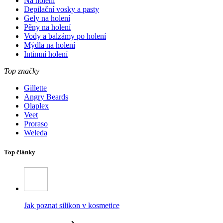
Na holení
Depilační vosky a pasty
Gely na holení
Pěny na holení
Vody a balzámy po holení
Mýdla na holení
Intimní holení
Top značky
Gillette
Angry Beards
Olaplex
Veet
Proraso
Weleda
Top články
Jak poznat silikon v kosmetice