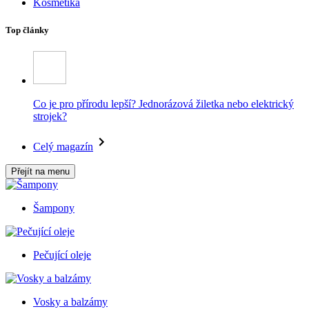
Kosmetika
Top články
Co je pro přírodu lepší? Jednorázová žiletka nebo elektrický
strojek?
Celý magazín
Přejít na menu
Šampony
Pečující oleje
Vosky a balzámy