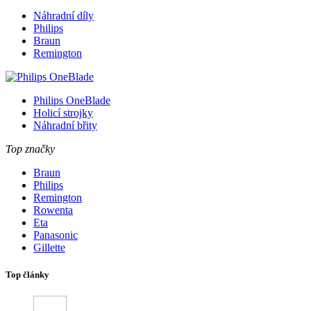
Náhradní díly
Philips
Braun
Remington
Philips OneBlade
Holicí strojky
Náhradní břity
Top značky
Braun
Philips
Remington
Rowenta
Eta
Panasonic
Gillette
Top články