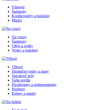
Vlasová
Šampony
Kondicionéry a balzámy
Masky
Na vousy
Šampony
Oleje a vosky
Vosky a balzámy
Tělová
Depilační vosky a pasty
Sprchové gely
Tuhá mýdla
Deodoranty a antiperspiranty
Peelingy
Krémy a masky