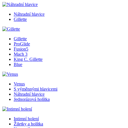
Náhradní hlavice
Gillette
Gillette
ProGlide
Fusion5
Mach 3
King C. Gillette
Blue
Venus
S výměnnými hlavicemi
Náhradní hlavice
Jednorázová holítka
Intimní holení
Žiletky a holítka