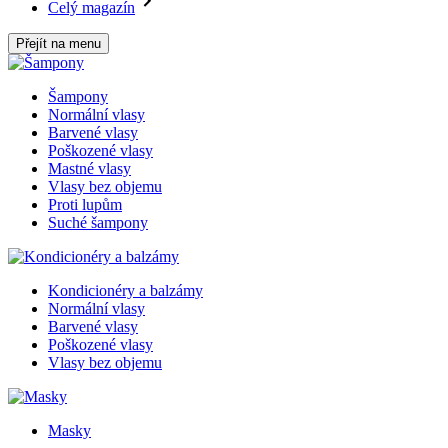
Celý magazín
Přejít na menu
Šampony
Normální vlasy
Barvené vlasy
Poškozené vlasy
Mastné vlasy
Vlasy bez objemu
Proti lupům
Suché šampony
Kondicionéry a balzámy
Normální vlasy
Barvené vlasy
Poškozené vlasy
Vlasy bez objemu
Masky