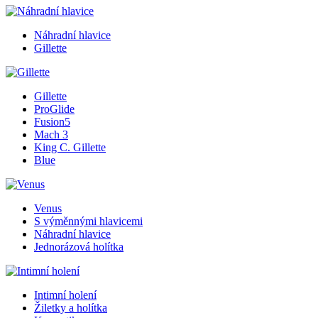
Náhradní hlavice
Gillette
Gillette
ProGlide
Fusion5
Mach 3
King C. Gillette
Blue
Venus
S výměnnými hlavicemi
Náhradní hlavice
Jednorázová holítka
Intimní holení
Žiletky a holítka