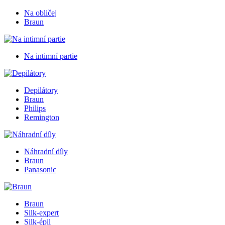
Na obličej
Braun
Na intimní partie
Depilátory
Braun
Philips
Remington
Náhradní díly
Braun
Panasonic
Braun
Silk-expert
Silk-épil