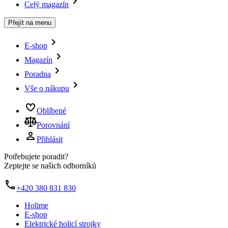
Celý magazín
Přejít na menu
E-shop
Magazín
Poradna
Vše o nákupu
Oblíbené
Porovnání
Přihlásit
Potřebujete poradit?
Zeptejte se našich odborníků
+420 380 831 830
Holime
E-shop
Elektrické holicí strojky