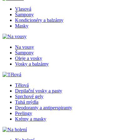
Vlasová
Šampony
Kondicionéry a balzámy
Masky
Na vousy
Šampony
Oleje a vosky
Vosky a balzámy
Tělová
Depilační vosky a pasty
Sprchové gely
Tuhá mýdla
Deodoranty a antiperspiranty
Peelingy
Krémy a masky