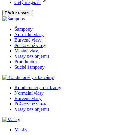
Celý magazín
Přejít na menu
Šampony
Normální vlasy
Barvené vlasy
Poškozené vlasy
Mastné vlasy
Vlasy bez objemu
Proti lupům
Suché šampony
Kondicionéry a balzámy
Normální vlasy
Barvené vlasy
Poškozené vlasy
Vlasy bez objemu
Masky