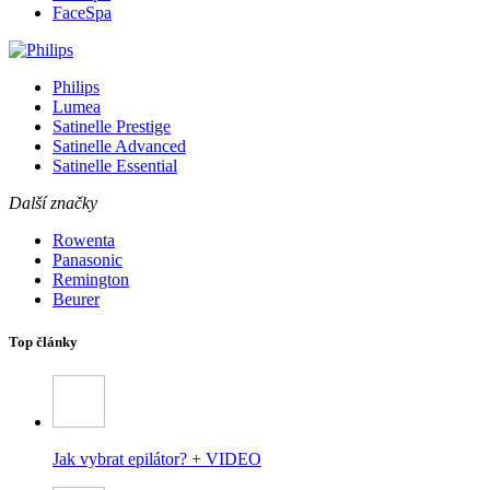
FaceSpa
Philips
Lumea
Satinelle Prestige
Satinelle Advanced
Satinelle Essential
Další značky
Rowenta
Panasonic
Remington
Beurer
Top články
Jak vybrat epilátor? + VIDEO