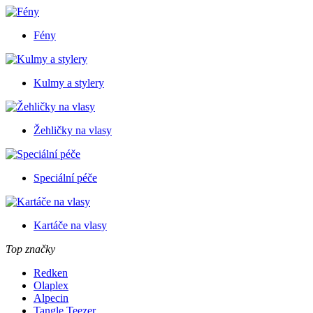
Fény
Kulmy a stylery
Žehličky na vlasy
Speciální péče
Kartáče na vlasy
Top značky
Redken
Olaplex
Alpecin
Tangle Teezer