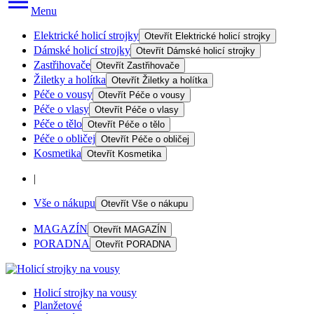
Menu
Elektrické holicí strojky
Otevřít
Elektrické holicí strojky
Dámské holicí strojky
Otevřít
Dámské holicí strojky
Zastřihovače
Otevřít
Zastřihovače
Žiletky a holítka
Otevřít
Žiletky a holítka
Péče o vousy
Otevřít
Péče o vousy
Péče o vlasy
Otevřít
Péče o vlasy
Péče o tělo
Otevřít
Péče o tělo
Péče o obličej
Otevřít
Péče o obličej
Kosmetika
Otevřít
Kosmetika
|
Vše o nákupu
Otevřít
Vše o nákupu
MAGAZÍN
Otevřít
MAGAZÍN
PORADNA
Otevřít
PORADNA
Holicí strojky na vousy
Planžetové