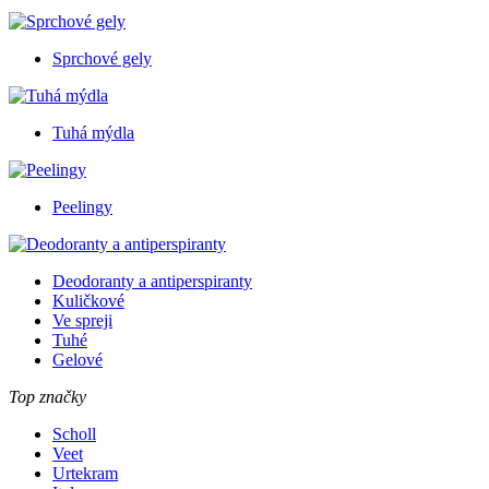
Sprchové gely
Tuhá mýdla
Peelingy
Deodoranty a antiperspiranty
Kuličkové
Ve spreji
Tuhé
Gelové
Top značky
Scholl
Veet
Urtekram