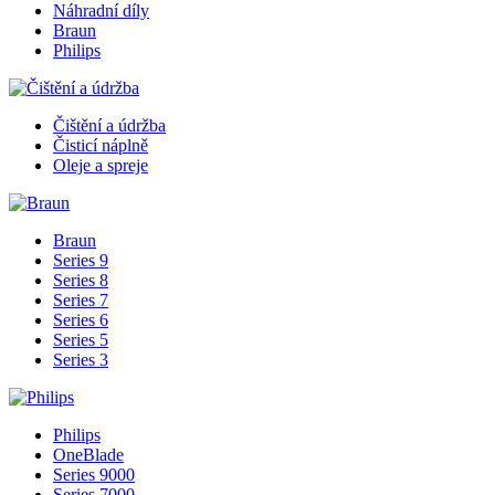
Náhradní díly
Braun
Philips
Čištění a údržba
Čisticí náplně
Oleje a spreje
Braun
Series 9
Series 8
Series 7
Series 6
Series 5
Series 3
Philips
OneBlade
Series 9000
Series 7000