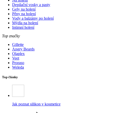
Na holení
Depilační vosky a pasty
Gely na holení
Pěny na holení
Vody a balzámy po holení
Mýdla na holení
Intimní holení
Top značky
Gillette
Angry Beards
Olaplex
Veet
Proraso
Weleda
Top články
Jak poznat silikon v kosmetice