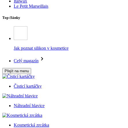
Italwax
Le Petit Marseillais
Top články
Jak poznat silikon v kosmetice
Celý magazín
Přejít na menu
Čisticí kartáčky
Náhradní hlavice
Kosmetická zrcátka