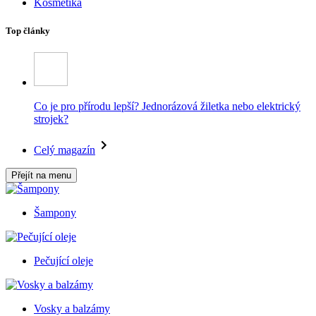
Kosmetika
Top články
Co je pro přírodu lepší? Jednorázová žiletka nebo elektrický
strojek?
Celý magazín
Přejít na menu
Šampony
Pečující oleje
Vosky a balzámy