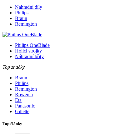
Náhradní díly
Philips
Braun
Remington
Philips OneBlade
Holicí strojky
Náhradní břity
Top značky
Braun
Philips
Remington
Rowenta
Eta
Panasonic
Gillette
Top články