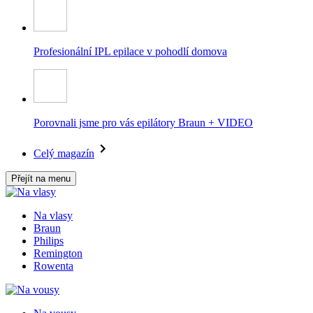
Profesionální IPL epilace v pohodlí domova
Porovnali jsme pro vás epilátory Braun + VIDEO
Celý magazín
Přejít na menu
Na vlasy
Braun
Philips
Remington
Rowenta