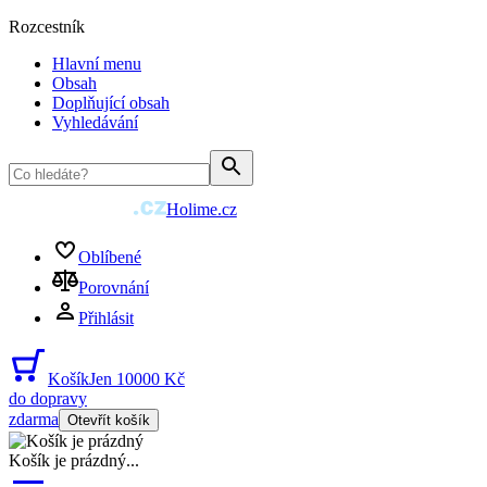
Rozcestník
Hlavní menu
Obsah
Doplňující obsah
Vyhledávání
Holime.cz
Oblíbené
Porovnání
Přihlásit
Košík
Jen 10000 Kč
do dopravy
zdarma
Otevřít košík
Košík je prázdný
...