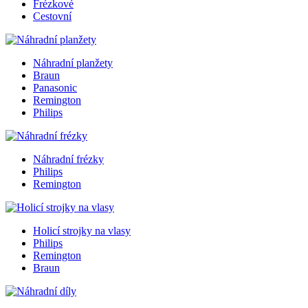
Frézkové
Cestovní
Náhradní planžety
Braun
Panasonic
Remington
Philips
Náhradní frézky
Philips
Remington
Holicí strojky na vlasy
Philips
Remington
Braun