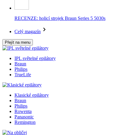
RECENZE: holicí strojek Braun Series 5 5030s
Celý magazín
Přejít na menu
IPL světelné epilátory
Braun
Philips
TrueLife
Klasické epilátory
Braun
Philips
Rowenta
Panasonic
Remington