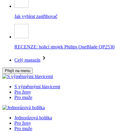
Jak vybírat zastřihovač
RECENZE: holicí strojek Philips OneBlade QP2530
Celý magazín
Přejít na menu
S výměnnými hlavicemi
Pro ženy
Pro muže
Jednorázová holítka
Pro ženy
Pro muže