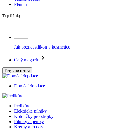
Plantur
Top články
Jak poznat silikon v kosmetice
Celý magazín
Přejít na menu
Domácí depilace
Pedikúra
Elektrické pilníky
Kotoučky pro strojky
Pilníky a pemzy
Krémy a masky