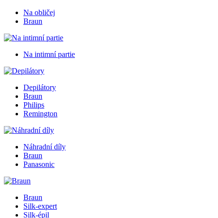
Na obličej
Braun
Na intimní partie
Depilátory
Braun
Philips
Remington
Náhradní díly
Braun
Panasonic
Braun
Silk-expert
Silk-épil