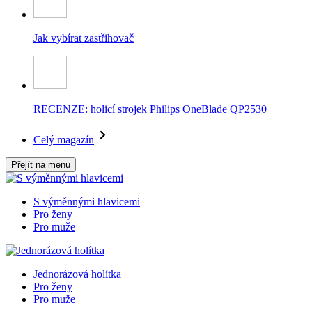
Jak vybírat zastřihovač
RECENZE: holicí strojek Philips OneBlade QP2530
Celý magazín
Přejít na menu
S výměnnými hlavicemi
Pro ženy
Pro muže
Jednorázová holítka
Pro ženy
Pro muže