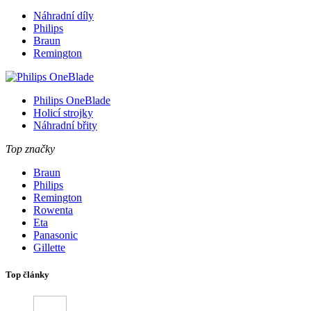
Náhradní díly
Philips
Braun
Remington
Philips OneBlade
Holicí strojky
Náhradní břity
Top značky
Braun
Philips
Remington
Rowenta
Eta
Panasonic
Gillette
Top články