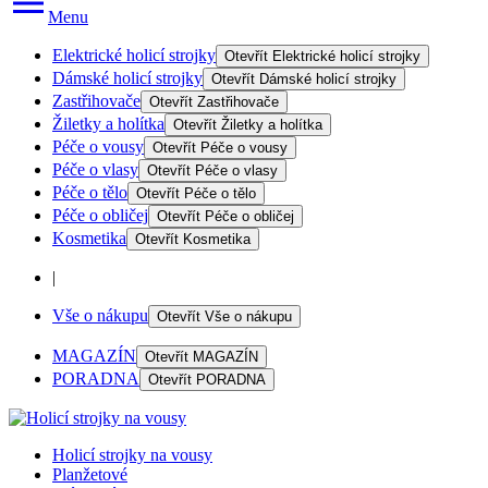
Menu
Elektrické holicí strojky
Otevřít
Elektrické holicí strojky
Dámské holicí strojky
Otevřít
Dámské holicí strojky
Zastřihovače
Otevřít
Zastřihovače
Žiletky a holítka
Otevřít
Žiletky a holítka
Péče o vousy
Otevřít
Péče o vousy
Péče o vlasy
Otevřít
Péče o vlasy
Péče o tělo
Otevřít
Péče o tělo
Péče o obličej
Otevřít
Péče o obličej
Kosmetika
Otevřít
Kosmetika
|
Vše o nákupu
Otevřít
Vše o nákupu
MAGAZÍN
Otevřít
MAGAZÍN
PORADNA
Otevřít
PORADNA
Holicí strojky na vousy
Planžetové