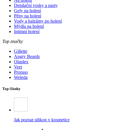
Na holení
Depilační vosky a pasty
Gely na holení
Pěny na holení
Vody a balzámy po holení
Mýdla na holení
Intimní holení
Top značky
Gillette
Angry Beards
Olaplex
Veet
Proraso
Weleda
Top články
Jak poznat silikon v kosmetice