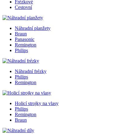
Frézkové
Cestovní
Náhradní planžety
Braun
Panasonic
Remington
Philips
Náhradní frézky
Philips
Remington
Holicí strojky na vlasy
Philips
Remington
Braun