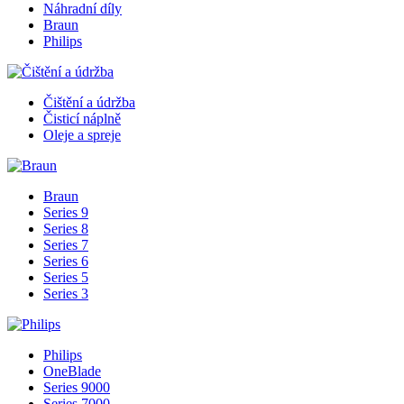
Náhradní díly
Braun
Philips
Čištění a údržba
Čisticí náplně
Oleje a spreje
Braun
Series 9
Series 8
Series 7
Series 6
Series 5
Series 3
Philips
OneBlade
Series 9000
Series 7000