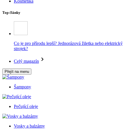
Kosmetika
Top články
Co je pro přírodu lepší? Jednorázová žiletka nebo elektrický
strojek?
Celý magazín
Přejít na menu
Šampony
Pečující oleje
Vosky a balzámy