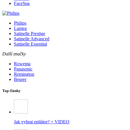
FaceSpa
Philips
Lumea
Satinelle Prestige
Satinelle Advanced
Satinelle Essential
Další značky
Rowenta
Panasonic
Remington
Beurer
Top články
Jak vybrat epilátor? + VIDEO