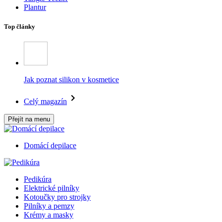
Plantur
Top články
Jak poznat silikon v kosmetice
Celý magazín
Přejít na menu
Domácí depilace
Pedikúra
Elektrické pilníky
Kotoučky pro strojky
Pilníky a pemzy
Krémy a masky