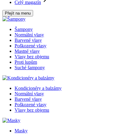
Celý magazín
Přejít na menu
Šampony
Normální vlasy
Barvené vlasy
Poškozené vlasy
Mastné vlasy
Vlasy bez objemu
Proti lupům
Suché šampony
Kondicionéry a balzámy
Normální vlasy
Barvené vlasy
Poškozené vlasy
Vlasy bez objemu
Masky