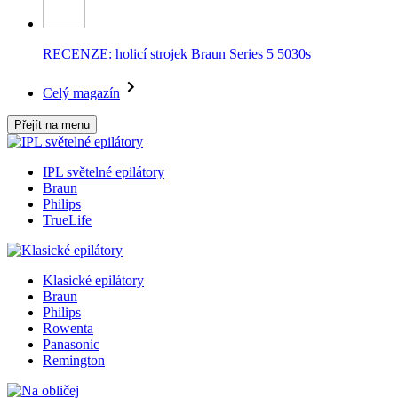
RECENZE: holicí strojek Braun Series 5 5030s
Celý magazín
Přejít na menu
IPL světelné epilátory
Braun
Philips
TrueLife
Klasické epilátory
Braun
Philips
Rowenta
Panasonic
Remington