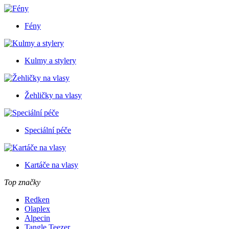
Fény
Kulmy a stylery
Žehličky na vlasy
Speciální péče
Kartáče na vlasy
Top značky
Redken
Olaplex
Alpecin
Tangle Teezer