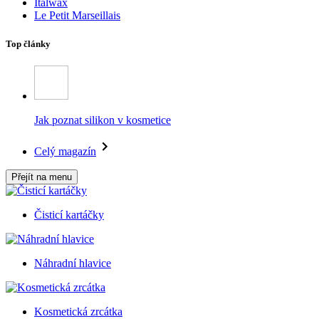
Italwax
Le Petit Marseillais
Top články
Jak poznat silikon v kosmetice
Celý magazín
Přejít na menu
Čisticí kartáčky
Náhradní hlavice
Kosmetická zrcátka