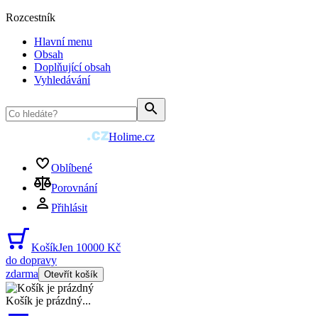
Rozcestník
Hlavní menu
Obsah
Doplňující obsah
Vyhledávání
Holime.cz
Oblíbené
Porovnání
Přihlásit
Košík
Jen 10000 Kč
do dopravy
zdarma
Otevřít košík
Košík je prázdný
...