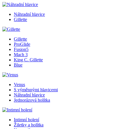
Náhradní hlavice
Gillette
Gillette
ProGlide
Fusion5
Mach 3
King C. Gillette
Blue
Venus
S výměnnými hlavicemi
Náhradní hlavice
Jednorázová holítka
Intimní holení
Žiletky a holítka