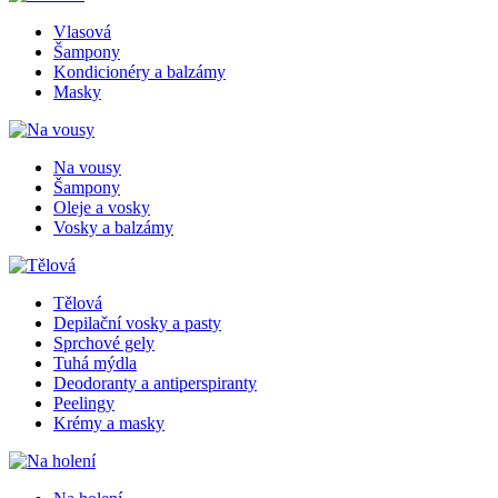
Vlasová
Šampony
Kondicionéry a balzámy
Masky
Na vousy
Šampony
Oleje a vosky
Vosky a balzámy
Tělová
Depilační vosky a pasty
Sprchové gely
Tuhá mýdla
Deodoranty a antiperspiranty
Peelingy
Krémy a masky