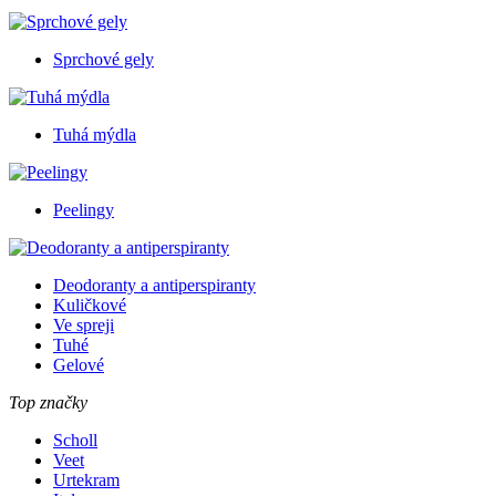
Sprchové gely
Tuhá mýdla
Peelingy
Deodoranty a antiperspiranty
Kuličkové
Ve spreji
Tuhé
Gelové
Top značky
Scholl
Veet
Urtekram