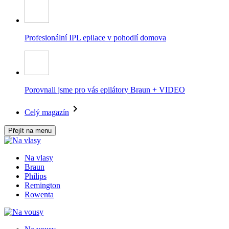
Profesionální IPL epilace v pohodlí domova
Porovnali jsme pro vás epilátory Braun + VIDEO
Celý magazín
Přejít na menu
Na vlasy
Braun
Philips
Remington
Rowenta