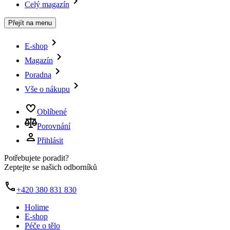
Celý magazín
Přejít na menu
E-shop
Magazín
Poradna
Vše o nákupu
Oblíbené
Porovnání
Přihlásit
Potřebujete poradit?
Zeptejte se našich odborníků
+420 380 831 830
Holime
E-shop
Péče o tělo