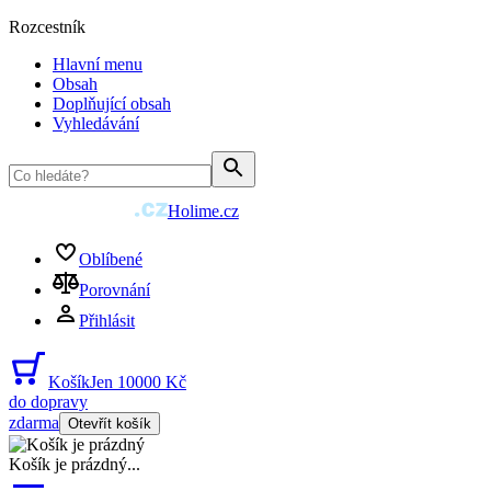
Rozcestník
Hlavní menu
Obsah
Doplňující obsah
Vyhledávání
Holime.cz
Oblíbené
Porovnání
Přihlásit
Košík
Jen 10000 Kč
do dopravy
zdarma
Otevřít košík
Košík je prázdný
...