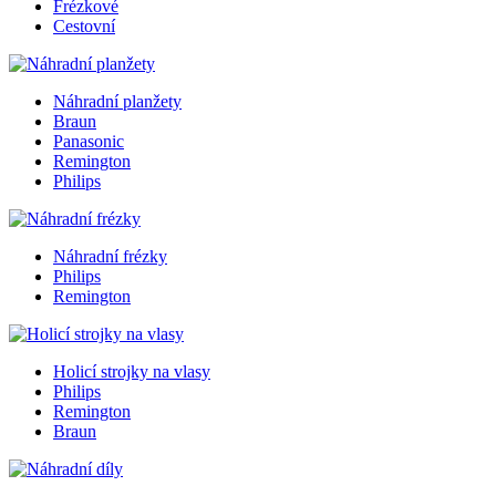
Frézkové
Cestovní
Náhradní planžety
Braun
Panasonic
Remington
Philips
Náhradní frézky
Philips
Remington
Holicí strojky na vlasy
Philips
Remington
Braun