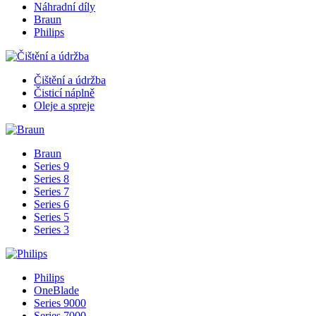
Náhradní díly
Braun
Philips
Čištění a údržba
Čisticí náplně
Oleje a spreje
Braun
Series 9
Series 8
Series 7
Series 6
Series 5
Series 3
Philips
OneBlade
Series 9000
Series 7000