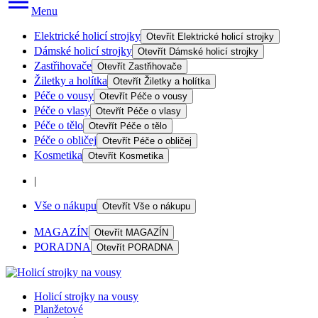
Menu
Elektrické holicí strojky
Otevřít
Elektrické holicí strojky
Dámské holicí strojky
Otevřít
Dámské holicí strojky
Zastřihovače
Otevřít
Zastřihovače
Žiletky a holítka
Otevřít
Žiletky a holítka
Péče o vousy
Otevřít
Péče o vousy
Péče o vlasy
Otevřít
Péče o vlasy
Péče o tělo
Otevřít
Péče o tělo
Péče o obličej
Otevřít
Péče o obličej
Kosmetika
Otevřít
Kosmetika
|
Vše o nákupu
Otevřít
Vše o nákupu
MAGAZÍN
Otevřít
MAGAZÍN
PORADNA
Otevřít
PORADNA
Holicí strojky na vousy
Planžetové