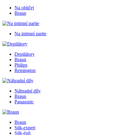
Na obličej
Braun
Na intimní partie
Depilátory
Braun
Philips
Remington
Náhradní díly
Braun
Panasonic
Braun
Silk-expert
Silk-épil