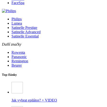
FaceSpa
Philips
Lumea
Satinelle Prestige
Satinelle Advanced
Satinelle Essential
Další značky
Rowenta
Panasonic
Remington
Beurer
Top články
Jak vybrat epilátor? + VIDEO