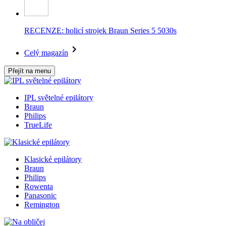
RECENZE: holicí strojek Braun Series 5 5030s
Celý magazín
Přejít na menu
IPL světelné epilátory
Braun
Philips
TrueLife
Klasické epilátory
Braun
Philips
Rowenta
Panasonic
Remington