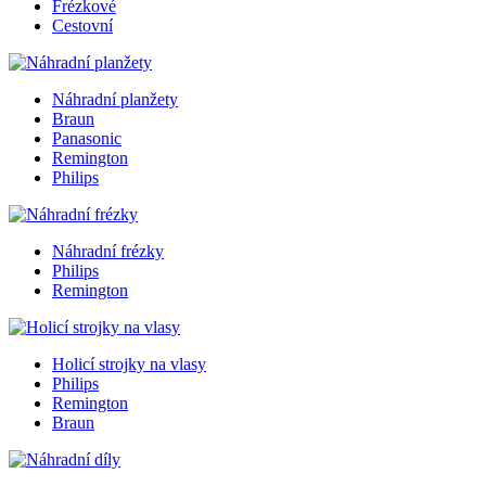
Frézkové
Cestovní
Náhradní planžety
Braun
Panasonic
Remington
Philips
Náhradní frézky
Philips
Remington
Holicí strojky na vlasy
Philips
Remington
Braun