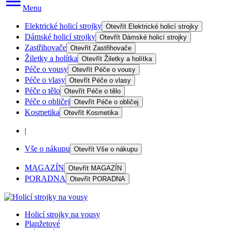
Menu
Elektrické holicí strojky
Otevřít
Elektrické holicí strojky
Dámské holicí strojky
Otevřít
Dámské holicí strojky
Zastřihovače
Otevřít
Zastřihovače
Žiletky a holítka
Otevřít
Žiletky a holítka
Péče o vousy
Otevřít
Péče o vousy
Péče o vlasy
Otevřít
Péče o vlasy
Péče o tělo
Otevřít
Péče o tělo
Péče o obličej
Otevřít
Péče o obličej
Kosmetika
Otevřít
Kosmetika
|
Vše o nákupu
Otevřít
Vše o nákupu
MAGAZÍN
Otevřít
MAGAZÍN
PORADNA
Otevřít
PORADNA
Holicí strojky na vousy
Planžetové