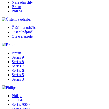
Náhradní díly
Braun
Philips
Čištění a údržba
Čisticí náplně
Oleje a spreje
Braun
Series 9
Series 8
Series 7
Series 6
Series 5
Series 3
Philips
OneBlade
Series 9000
Series 7000