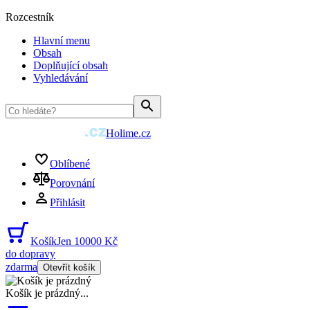
Rozcestník
Hlavní menu
Obsah
Doplňující obsah
Vyhledávání
Holime.cz
Oblíbené
Porovnání
Přihlásit
Košík
Jen 10000 Kč
do dopravy
zdarma
Otevřít košík
Košík je prázdný
...