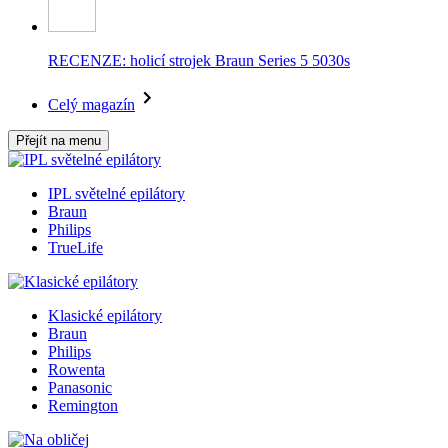
RECENZE: holicí strojek Braun Series 5 5030s
Celý magazín
Přejít na menu
IPL světelné epilátory
Braun
Philips
TrueLife
Klasické epilátory
Braun
Philips
Rowenta
Panasonic
Remington