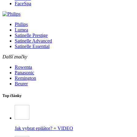
FaceSpa
Philips
Lumea
Satinelle Prestige
Satinelle Advanced
Satinelle Essential
Další značky
Rowenta
Panasonic
Remington
Beurer
Top články
Jak vybrat epilátor? + VIDEO