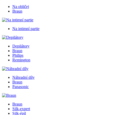
Na obličej
Braun
Na intimní partie
Depilátory
Braun
Philips
Remington
Náhradní díly
Braun
Panasonic
Braun
Silk-expert
Silk-épil