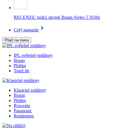
RECENZE: holicí strojek Braun Series 5 5030s
Celý magazín
Přejít na menu
IPL světelné epilátory
Braun
Philips
TrueLife
Klasické epilátory
Braun
Philips
Rowenta
Panasonic
Remington