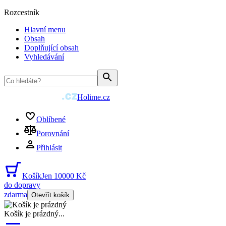
Rozcestník
Hlavní menu
Obsah
Doplňující obsah
Vyhledávání
Holime.cz
Oblíbené
Porovnání
Přihlásit
Košík
Jen 10000 Kč
do dopravy
zdarma
Otevřít košík
Košík je prázdný
...