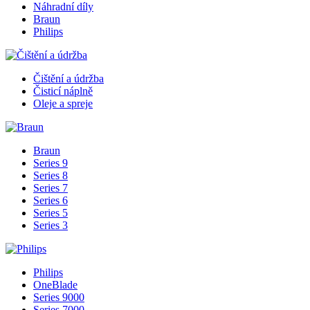
Náhradní díly
Braun
Philips
Čištění a údržba
Čisticí náplně
Oleje a spreje
Braun
Series 9
Series 8
Series 7
Series 6
Series 5
Series 3
Philips
OneBlade
Series 9000
Series 7000