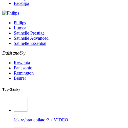
FaceSpa
Philips
Lumea
Satinelle Prestige
Satinelle Advanced
Satinelle Essential
Další značky
Rowenta
Panasonic
Remington
Beurer
Top články
Jak vybrat epilátor? + VIDEO