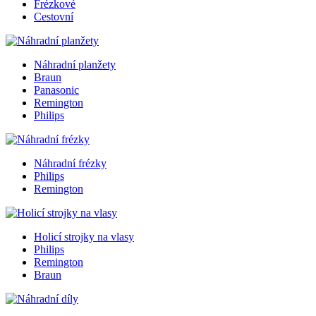
Frézkové
Cestovní
Náhradní planžety
Braun
Panasonic
Remington
Philips
Náhradní frézky
Philips
Remington
Holicí strojky na vlasy
Philips
Remington
Braun