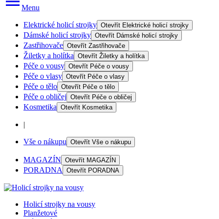
Menu
Elektrické holicí strojky
Otevřít
Elektrické holicí strojky
Dámské holicí strojky
Otevřít
Dámské holicí strojky
Zastřihovače
Otevřít
Zastřihovače
Žiletky a holítka
Otevřít
Žiletky a holítka
Péče o vousy
Otevřít
Péče o vousy
Péče o vlasy
Otevřít
Péče o vlasy
Péče o tělo
Otevřít
Péče o tělo
Péče o obličej
Otevřít
Péče o obličej
Kosmetika
Otevřít
Kosmetika
|
Vše o nákupu
Otevřít
Vše o nákupu
MAGAZÍN
Otevřít
MAGAZÍN
PORADNA
Otevřít
PORADNA
Holicí strojky na vousy
Planžetové