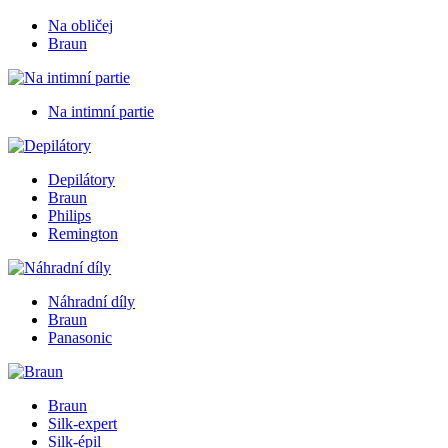
Na obličej
Braun
Na intimní partie
Depilátory
Braun
Philips
Remington
Náhradní díly
Braun
Panasonic
Braun
Silk-expert
Silk-épil