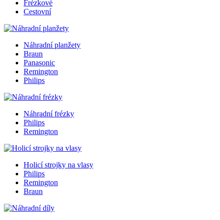
Frézkové
Cestovní
Náhradní planžety
Braun
Panasonic
Remington
Philips
Náhradní frézky
Philips
Remington
Holicí strojky na vlasy
Philips
Remington
Braun