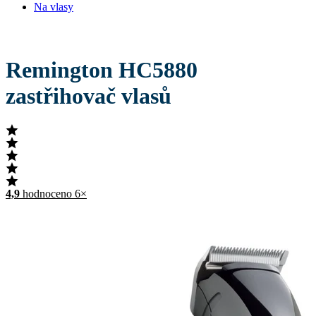
Na vlasy
Remington HC5880
zastřihovač vlasů
4,9
hodnoceno 6×