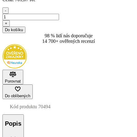
-
+
Do košíku
98 % lidí nás doporučuje
14 700+ ověřených recenzí
Porovnat
Do oblíbených
Kód produktu
70494
Popis