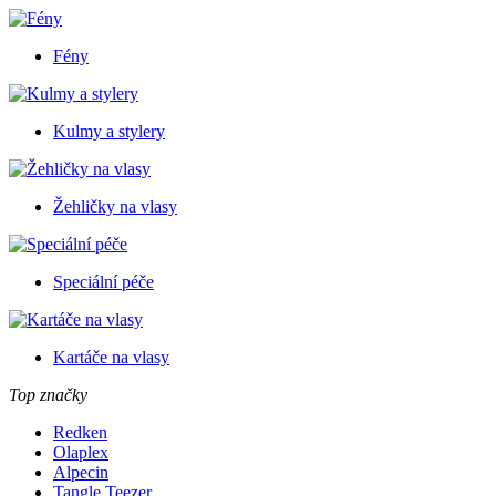
Fény
Kulmy a stylery
Žehličky na vlasy
Speciální péče
Kartáče na vlasy
Top značky
Redken
Olaplex
Alpecin
Tangle Teezer