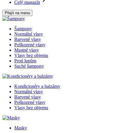
Celý magazín
Přejít na menu
Šampony
Normální vlasy
Barvené vlasy
Poškozené vlasy
Mastné vlasy
Vlasy bez objemu
Proti lupům
Suché šampony
Kondicionéry a balzámy
Normální vlasy
Barvené vlasy
Poškozené vlasy
Vlasy bez objemu
Masky