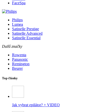
FaceSpa
Philips
Lumea
Satinelle Prestige
Satinelle Advanced
Satinelle Essential
Další značky
Rowenta
Panasonic
Remington
Beurer
Top články
Jak vybrat epilátor? + VIDEO