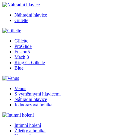
Náhradní hlavice
Gillette
Gillette
ProGlide
Fusion5
Mach 3
King C. Gillette
Blue
Venus
S výměnnými hlavicemi
Náhradní hlavice
Jednorázová holítka
Intimní holení
Žiletky a holítka