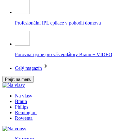
Profesionální IPL epilace v pohodlí domova
Porovnali jsme pro vás epilátory Braun + VIDEO
Celý magazín
Přejít na menu
Na vlasy
Braun
Philips
Remington
Rowenta