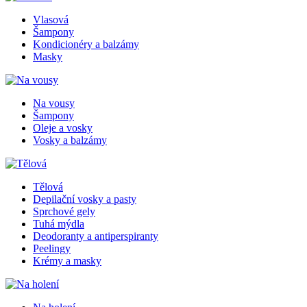
Vlasová
Šampony
Kondicionéry a balzámy
Masky
Na vousy
Šampony
Oleje a vosky
Vosky a balzámy
Tělová
Depilační vosky a pasty
Sprchové gely
Tuhá mýdla
Deodoranty a antiperspiranty
Peelingy
Krémy a masky