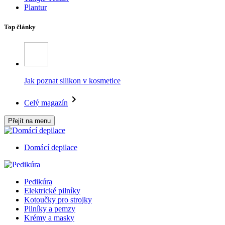
Plantur
Top články
Jak poznat silikon v kosmetice
Celý magazín
Přejít na menu
Domácí depilace
Pedikúra
Elektrické pilníky
Kotoučky pro strojky
Pilníky a pemzy
Krémy a masky