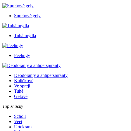
Sprchové gely
Tuhá mýdla
Peelingy
Deodoranty a antiperspiranty
Kuličkové
Ve spreji
Tuhé
Gelové
Top značky
Scholl
Veet
Urtekram