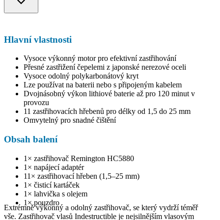
Hlavní vlastnosti
Vysoce výkonný motor pro efektivní zastřihování
Přesné zastřižení čepelemi z japonské nerezové oceli
Vysoce odolný polykarbonátový kryt
Lze používat na baterii nebo s připojeným kabelem
Dvojnásobný výkon lithiové baterie až pro 120 minut v
provozu
11 zastřihovacích hřebenů pro délky od 1,5 do 25 mm
Omvytelný pro snadné čištění
Obsah balení
1× zastřihovač Remington HC5880
1× napájecí adaptér
11× zastřihovací hřeben (1,5–25 mm)
1× čisticí kartáček
1× lahvička s olejem
1× pouzdro
Extrémně výkonný a odolný zastřihovač, se který vydrží téměř
vše. Zastřihovač vlasů Indestructible je nejsilnějším vlasovým