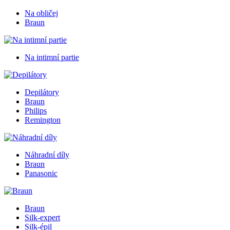
Na obličej
Braun
Na intimní partie
Depilátory
Braun
Philips
Remington
Náhradní díly
Braun
Panasonic
Braun
Silk-expert
Silk-épil