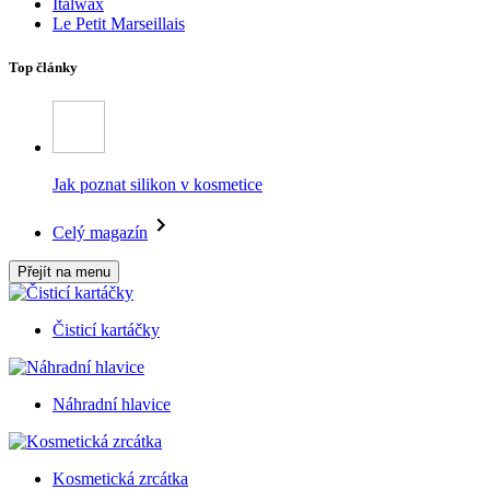
Italwax
Le Petit Marseillais
Top články
Jak poznat silikon v kosmetice
Celý magazín
Přejít na menu
Čisticí kartáčky
Náhradní hlavice
Kosmetická zrcátka