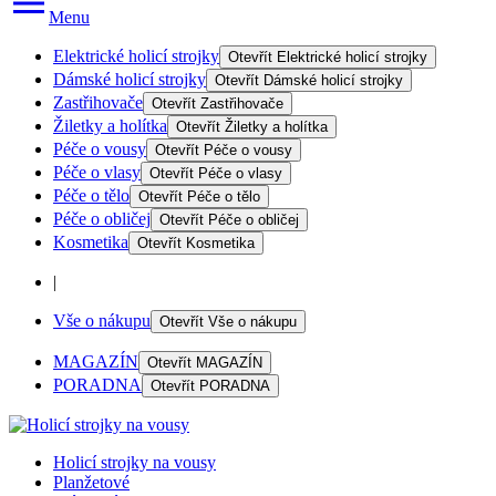
Menu
Elektrické holicí strojky
Otevřít
Elektrické holicí strojky
Dámské holicí strojky
Otevřít
Dámské holicí strojky
Zastřihovače
Otevřít
Zastřihovače
Žiletky a holítka
Otevřít
Žiletky a holítka
Péče o vousy
Otevřít
Péče o vousy
Péče o vlasy
Otevřít
Péče o vlasy
Péče o tělo
Otevřít
Péče o tělo
Péče o obličej
Otevřít
Péče o obličej
Kosmetika
Otevřít
Kosmetika
|
Vše o nákupu
Otevřít
Vše o nákupu
MAGAZÍN
Otevřít
MAGAZÍN
PORADNA
Otevřít
PORADNA
Holicí strojky na vousy
Planžetové