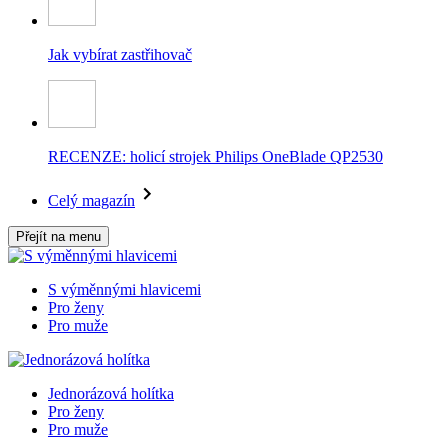
Jak vybírat zastřihovač
RECENZE: holicí strojek Philips OneBlade QP2530
Celý magazín
Přejít na menu
S výměnnými hlavicemi
Pro ženy
Pro muže
Jednorázová holítka
Pro ženy
Pro muže