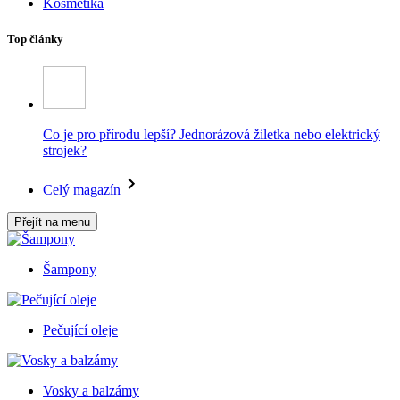
Kosmetika
Top články
Co je pro přírodu lepší? Jednorázová žiletka nebo elektrický
strojek?
Celý magazín
Přejít na menu
Šampony
Pečující oleje
Vosky a balzámy