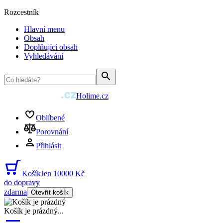
Rozcestník
Hlavní menu
Obsah
Doplňující obsah
Vyhledávání
Holime.cz
Oblíbené
Porovnání
Přihlásit
Košík
Jen 10000 Kč
do dopravy
zdarma
Otevřít košík
Košík je prázdný
...