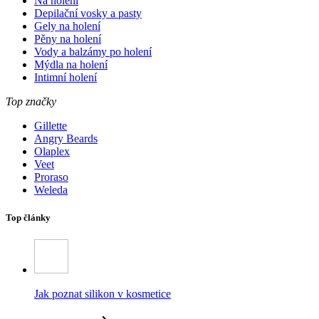
Na holení
Depilační vosky a pasty
Gely na holení
Pěny na holení
Vody a balzámy po holení
Mýdla na holení
Intimní holení
Top značky
Gillette
Angry Beards
Olaplex
Veet
Proraso
Weleda
Top články
Jak poznat silikon v kosmetice