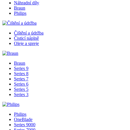
Náhradní díly
Braun
Philips
Čištění a údržba
Čisticí náplně
Oleje a spreje
Braun
Series 9
Series 8
Series 7
Series 6
Series 5
Series 3
Philips
OneBlade
Series 9000
Series 7000