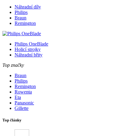
Náhradní díly
Philips
Braun
Remington
Philips OneBlade
Holicí strojky
Náhradní břity
Top značky
Braun
Philips
Remington
Rowenta
Eta
Panasonic
Gillette
Top články