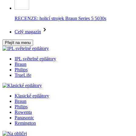
RECENZE: holicí strojek Braun Series 5 5030s
Celý magazín
Přejít na menu
IPL světelné epilátory
Braun
Philips
TrueLife
Klasické epilátory
Braun
Philips
Rowenta
Panasonic
Remington