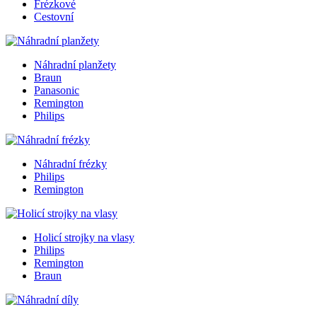
Frézkové
Cestovní
Náhradní planžety
Braun
Panasonic
Remington
Philips
Náhradní frézky
Philips
Remington
Holicí strojky na vlasy
Philips
Remington
Braun