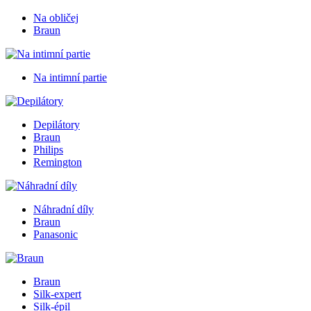
Na obličej
Braun
Na intimní partie
Depilátory
Braun
Philips
Remington
Náhradní díly
Braun
Panasonic
Braun
Silk-expert
Silk-épil