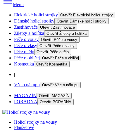
Menu
Elektrické holicí strojky
Otevřít
Elektrické holicí strojky
Dámské holicí strojky
Otevřít
Dámské holicí strojky
Zastřihovače
Otevřít
Zastřihovače
Žiletky a holítka
Otevřít
Žiletky a holítka
Péče o vousy
Otevřít
Péče o vousy
Péče o vlasy
Otevřít
Péče o vlasy
Péče o tělo
Otevřít
Péče o tělo
Péče o obličej
Otevřít
Péče o obličej
Kosmetika
Otevřít
Kosmetika
|
Vše o nákupu
Otevřít
Vše o nákupu
MAGAZÍN
Otevřít
MAGAZÍN
PORADNA
Otevřít
PORADNA
Holicí strojky na vousy
Planžetové