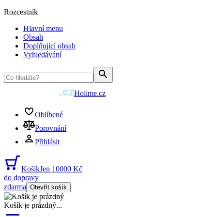
Rozcestník
Hlavní menu
Obsah
Doplňující obsah
Vyhledávání
Holime.cz
Oblíbené
Porovnání
Přihlásit
Košík
Jen 10000 Kč
do dopravy
zdarma
Otevřít košík
Košík je prázdný
...