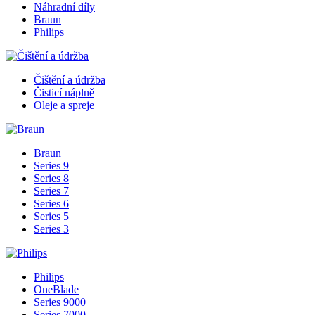
Náhradní díly
Braun
Philips
Čištění a údržba
Čisticí náplně
Oleje a spreje
Braun
Series 9
Series 8
Series 7
Series 6
Series 5
Series 3
Philips
OneBlade
Series 9000
Series 7000