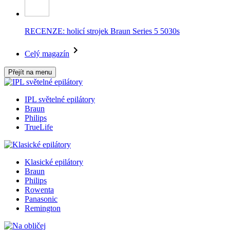
RECENZE: holicí strojek Braun Series 5 5030s
Celý magazín
Přejít na menu
IPL světelné epilátory
Braun
Philips
TrueLife
Klasické epilátory
Braun
Philips
Rowenta
Panasonic
Remington