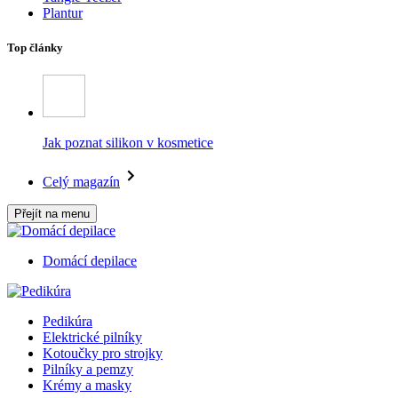
Plantur
Top články
Jak poznat silikon v kosmetice
Celý magazín
Přejít na menu
Domácí depilace
Pedikúra
Elektrické pilníky
Kotoučky pro strojky
Pilníky a pemzy
Krémy a masky