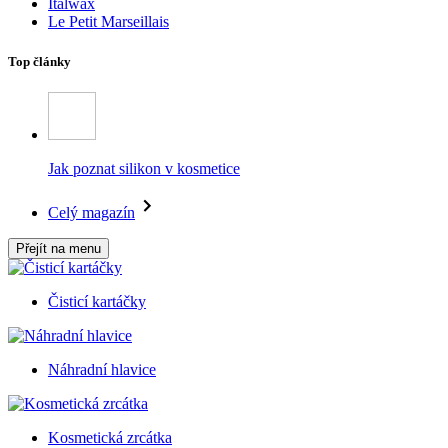
Italwax
Le Petit Marseillais
Top články
Jak poznat silikon v kosmetice
Celý magazín
Přejít na menu
Čisticí kartáčky
Náhradní hlavice
Kosmetická zrcátka