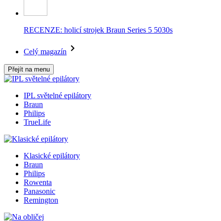
RECENZE: holicí strojek Braun Series 5 5030s
Celý magazín
Přejít na menu
IPL světelné epilátory
Braun
Philips
TrueLife
Klasické epilátory
Braun
Philips
Rowenta
Panasonic
Remington