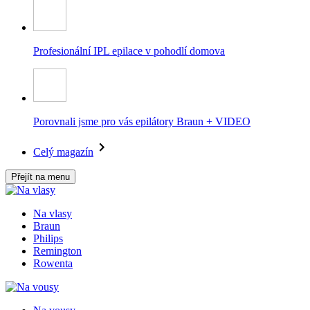
Profesionální IPL epilace v pohodlí domova
Porovnali jsme pro vás epilátory Braun + VIDEO
Celý magazín
Přejít na menu
Na vlasy
Braun
Philips
Remington
Rowenta