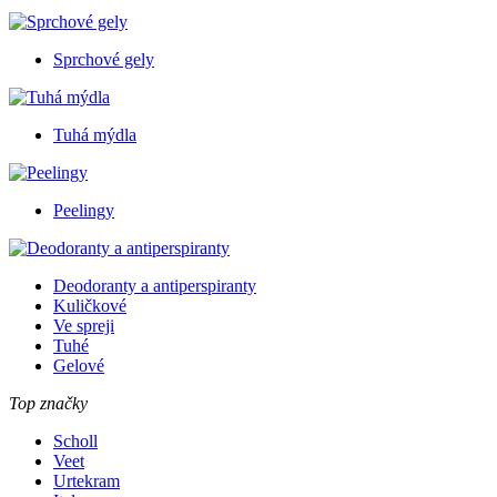
Sprchové gely
Tuhá mýdla
Peelingy
Deodoranty a antiperspiranty
Kuličkové
Ve spreji
Tuhé
Gelové
Top značky
Scholl
Veet
Urtekram