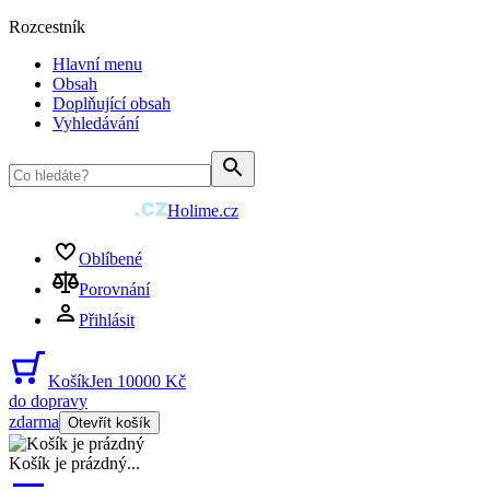
Rozcestník
Hlavní menu
Obsah
Doplňující obsah
Vyhledávání
Holime.cz
Oblíbené
Porovnání
Přihlásit
Košík
Jen 10000 Kč
do dopravy
zdarma
Otevřít košík
Košík je prázdný
...