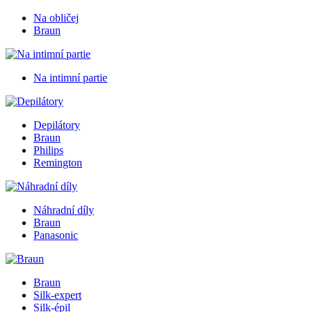
Na obličej
Braun
Na intimní partie
Depilátory
Braun
Philips
Remington
Náhradní díly
Braun
Panasonic
Braun
Silk-expert
Silk-épil