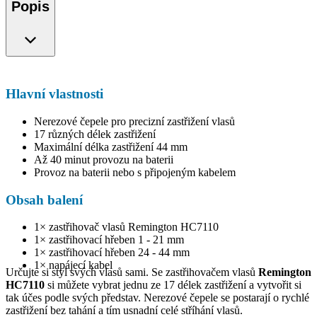
Popis
Hlavní vlastnosti
Nerezové čepele pro precizní zastřižení vlasů
17 různých délek zastřižení
Maximální délka zastřižení 44 mm
Až 40 minut provozu na baterii
Provoz na baterii nebo s připojeným kabelem
Obsah balení
1× zastřihovač vlasů Remington HC7110
1× zastřihovací hřeben 1 - 21 mm
1× zastřihovací hřeben 24 - 44 mm
1× napájecí kabel
Určujte si styl svých vlasů sami. Se zastřihovačem vlasů
Remington
HC7110
si můžete vybrat jednu ze 17 délek zastřižení a vytvořit si
tak účes podle svých představ. Nerezové čepele se postarají o rychlé
zastřižení bez tahání a tím usnadní celé stříhání vlasů.