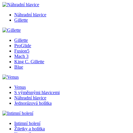
Náhradní hlavice
Gillette
Gillette
ProGlide
Fusion5
Mach 3
King C. Gillette
Blue
Venus
S výměnnými hlavicemi
Náhradní hlavice
Jednorázová holítka
Intimní holení
Žiletky a holítka