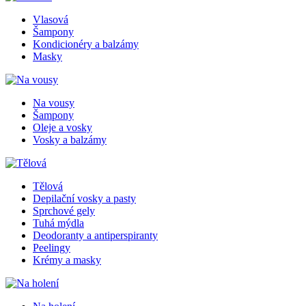
Vlasová
Šampony
Kondicionéry a balzámy
Masky
Na vousy
Šampony
Oleje a vosky
Vosky a balzámy
Tělová
Depilační vosky a pasty
Sprchové gely
Tuhá mýdla
Deodoranty a antiperspiranty
Peelingy
Krémy a masky