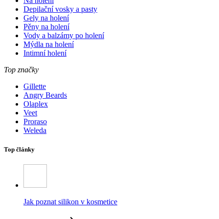
Na holení
Depilační vosky a pasty
Gely na holení
Pěny na holení
Vody a balzámy po holení
Mýdla na holení
Intimní holení
Top značky
Gillette
Angry Beards
Olaplex
Veet
Proraso
Weleda
Top články
Jak poznat silikon v kosmetice