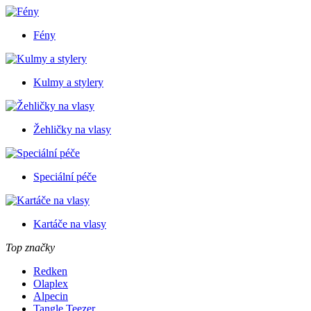
Fény
Kulmy a stylery
Žehličky na vlasy
Speciální péče
Kartáče na vlasy
Top značky
Redken
Olaplex
Alpecin
Tangle Teezer