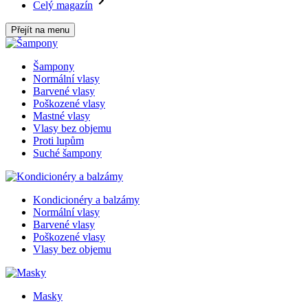
Celý magazín
Přejít na menu
Šampony
Normální vlasy
Barvené vlasy
Poškozené vlasy
Mastné vlasy
Vlasy bez objemu
Proti lupům
Suché šampony
Kondicionéry a balzámy
Normální vlasy
Barvené vlasy
Poškozené vlasy
Vlasy bez objemu
Masky