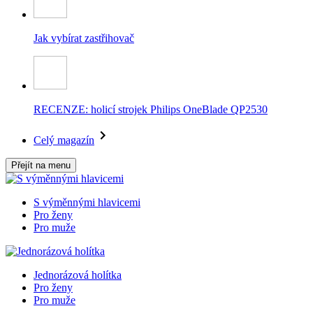
Jak vybírat zastřihovač
RECENZE: holicí strojek Philips OneBlade QP2530
Celý magazín
Přejít na menu
S výměnnými hlavicemi
Pro ženy
Pro muže
Jednorázová holítka
Pro ženy
Pro muže