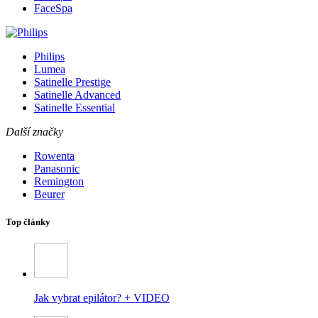
FaceSpa
Philips
Lumea
Satinelle Prestige
Satinelle Advanced
Satinelle Essential
Další značky
Rowenta
Panasonic
Remington
Beurer
Top články
Jak vybrat epilátor? + VIDEO