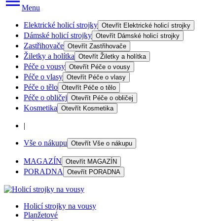
Menu
Elektrické holicí strojky
Otevřít
Elektrické holicí strojky
Dámské holicí strojky
Otevřít
Dámské holicí strojky
Zastřihovače
Otevřít
Zastřihovače
Žiletky a holítka
Otevřít
Žiletky a holítka
Péče o vousy
Otevřít
Péče o vousy
Péče o vlasy
Otevřít
Péče o vlasy
Péče o tělo
Otevřít
Péče o tělo
Péče o obličej
Otevřít
Péče o obličej
Kosmetika
Otevřít
Kosmetika
|
Vše o nákupu
Otevřít
Vše o nákupu
MAGAZÍN
Otevřít
MAGAZÍN
PORADNA
Otevřít
PORADNA
Holicí strojky na vousy
Planžetové