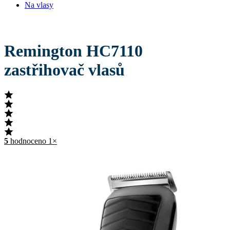
Na vlasy
Remington HC7110
zastřihovač vlasů
5
hodnoceno 1×