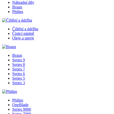
Náhradní díly
Braun
Philips
Čištění a údržba
Čisticí náplně
Oleje a spreje
Braun
Series 9
Series 8
Series 7
Series 6
Series 5
Series 3
Philips
OneBlade
Series 9000
Series 7000