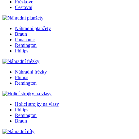
Frézkové
Cestovní
Náhradní planžety
Braun
Panasonic
Remington
Philips
Náhradní frézky
Philips
Remington
Holicí strojky na vlasy
Philips
Remington
Braun