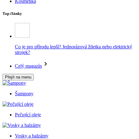
Kosmetika
Top články
Co je pro přírodu lepší? Jednorázová žiletka nebo elektrický
strojek?
Celý magazín
Přejít na menu
Šampony
Pečující oleje
Vosky a balzámy