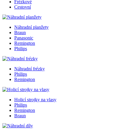
Frézkové
Cestovní
Náhradní planžety
Braun
Panasonic
Remington
Philips
Náhradní frézky
Philips
Remington
Holicí strojky na vlasy
Philips
Remington
Braun