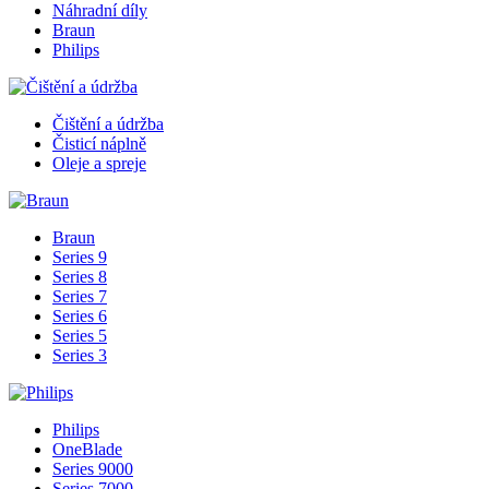
Náhradní díly
Braun
Philips
Čištění a údržba
Čisticí náplně
Oleje a spreje
Braun
Series 9
Series 8
Series 7
Series 6
Series 5
Series 3
Philips
OneBlade
Series 9000
Series 7000