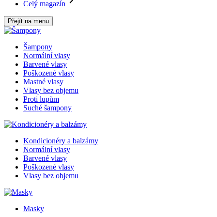
Celý magazín
Přejít na menu
Šampony
Normální vlasy
Barvené vlasy
Poškozené vlasy
Mastné vlasy
Vlasy bez objemu
Proti lupům
Suché šampony
Kondicionéry a balzámy
Normální vlasy
Barvené vlasy
Poškozené vlasy
Vlasy bez objemu
Masky