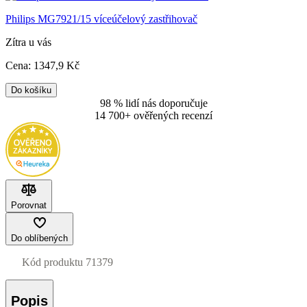
Philips MG7921/15 víceúčelový zastřihovač
Zítra u vás
Cena:
1347
,9 Kč
Do košíku
98 % lidí nás doporučuje
14 700+ ověřených recenzí
Porovnat
Do oblíbených
Kód produktu
71379
Popis