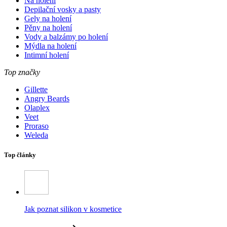
Na holení
Depilační vosky a pasty
Gely na holení
Pěny na holení
Vody a balzámy po holení
Mýdla na holení
Intimní holení
Top značky
Gillette
Angry Beards
Olaplex
Veet
Proraso
Weleda
Top články
Jak poznat silikon v kosmetice