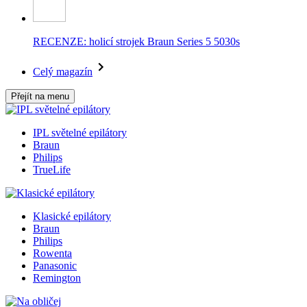
RECENZE: holicí strojek Braun Series 5 5030s
Celý magazín
Přejít na menu
IPL světelné epilátory
Braun
Philips
TrueLife
Klasické epilátory
Braun
Philips
Rowenta
Panasonic
Remington