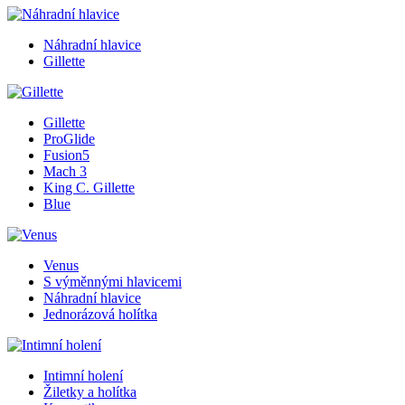
Náhradní hlavice
Gillette
Gillette
ProGlide
Fusion5
Mach 3
King C. Gillette
Blue
Venus
S výměnnými hlavicemi
Náhradní hlavice
Jednorázová holítka
Intimní holení
Žiletky a holítka