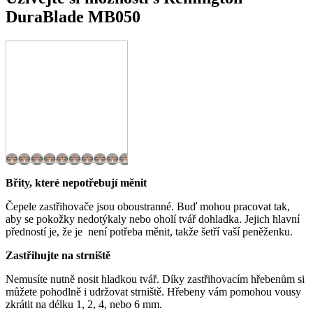
DuraBlade MB050
Břity, které nepotřebují měnit
Čepele zastřihovače jsou oboustranné. Buď mohou pracovat tak,
aby se pokožky nedotýkaly nebo oholí tvář dohladka. Jejich hlavní
předností je, že je není potřeba měnit, takže šetří vaší peněženku.
Zastřihujte na strniště
Nemusíte nutně nosit hladkou tvář. Díky zastřihovacím hřebenům si
můžete pohodlně i udržovat strniště. Hřebeny vám pomohou vousy
zkrátit na délku 1, 2, 4, nebo 6 mm.