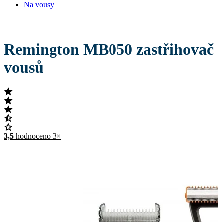
Na vousy
Remington MB050 zastřihovač
vousů
3,5
hodnoceno 3×