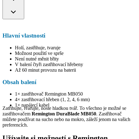
Hlavní vlastnosti
Holí, zastřihuje, tvaruje
Možnost použití ve sprše
Není nutné měnit břity
V balení čtyři zastřihovací hřebeny
Až 60 minut provozu na baterii
Obsah balení
1× zastřihovač Remington MB050
4× zastřihovací hřeben (1, 2, 4, 6 mm)
1× napájecí kabel
Zatřihujte, tvarujte, noste hladkou tvář. To všechno je možné se
zastřihovačem
Remington DuraBlade MB050
. Zastřihovač
můžete používat na sucho nebo na mokro, záleží jenom na vašich
preferencích.
Užívejte si možností s Remington