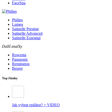
FaceSpa
Philips
Lumea
Satinelle Prestige
Satinelle Advanced
Satinelle Essential
Další značky
Rowenta
Panasonic
Remington
Beurer
Top články
Jak vybrat epilátor? + VIDEO