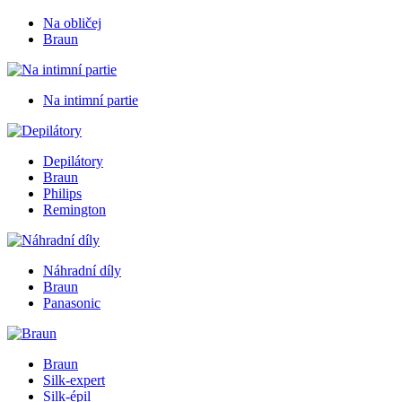
Na obličej
Braun
Na intimní partie
Depilátory
Braun
Philips
Remington
Náhradní díly
Braun
Panasonic
Braun
Silk-expert
Silk-épil