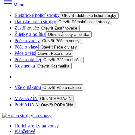
Menu
Elektrické holicí strojky
Otevřít
Elektrické holicí strojky
Dámské holicí strojky
Otevřít
Dámské holicí strojky
Zastřihovače
Otevřít
Zastřihovače
Žiletky a holítka
Otevřít
Žiletky a holítka
Péče o vousy
Otevřít
Péče o vousy
Péče o vlasy
Otevřít
Péče o vlasy
Péče o tělo
Otevřít
Péče o tělo
Péče o obličej
Otevřít
Péče o obličej
Kosmetika
Otevřít
Kosmetika
|
Vše o nákupu
Otevřít
Vše o nákupu
MAGAZÍN
Otevřít
MAGAZÍN
PORADNA
Otevřít
PORADNA
Holicí strojky na vousy
Planžetové