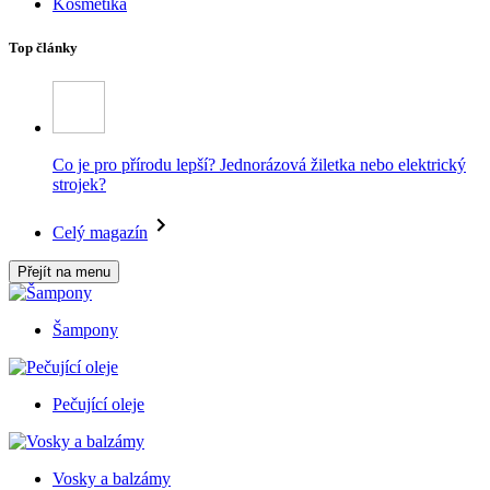
Kosmetika
Top články
Co je pro přírodu lepší? Jednorázová žiletka nebo elektrický
strojek?
Celý magazín
Přejít na menu
Šampony
Pečující oleje
Vosky a balzámy