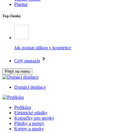
Plantur
Top články
Jak poznat silikon v kosmetice
Celý magazín
Přejít na menu
Domácí depilace
Pedikúra
Elektrické pilníky
Kotoučky pro strojky
Pilníky a pemzy
Krémy a masky