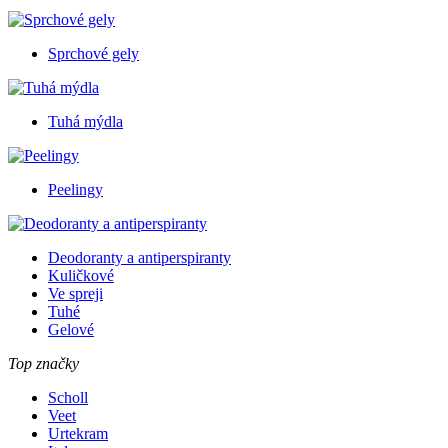
Sprchové gely
Tuhá mýdla
Peelingy
Deodoranty a antiperspiranty
Kuličkové
Ve spreji
Tuhé
Gelové
Top značky
Scholl
Veet
Urtekram