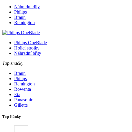
Náhradní díly
Philips
Braun
Remington
Philips OneBlade
Holicí strojky
Náhradní břity
Top značky
Braun
Philips
Remington
Rowenta
Eta
Panasonic
Gillette
Top články