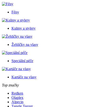
Fény
Kulmy a stylery
Žehličky na vlasy
Speciální péče
Kartáče na vlasy
Top značky
Redken
Olaplex
Alpecin
Tangle Teezer