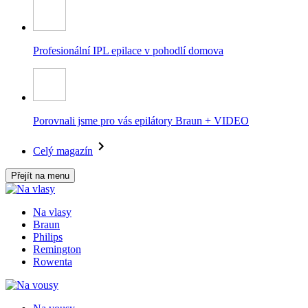
Profesionální IPL epilace v pohodlí domova
Porovnali jsme pro vás epilátory Braun + VIDEO
Celý magazín
Přejít na menu
Na vlasy
Braun
Philips
Remington
Rowenta