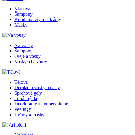
Vlasová
Šampony
Kondicionéry a balzámy
Masky
Na vousy
Šampony
Oleje a vosky
Vosky a balzámy
Tělová
Depilační vosky a pasty
Sprchové gely
Tuhá mýdla
Deodoranty a antiperspiranty
Peelingy
Krémy a masky