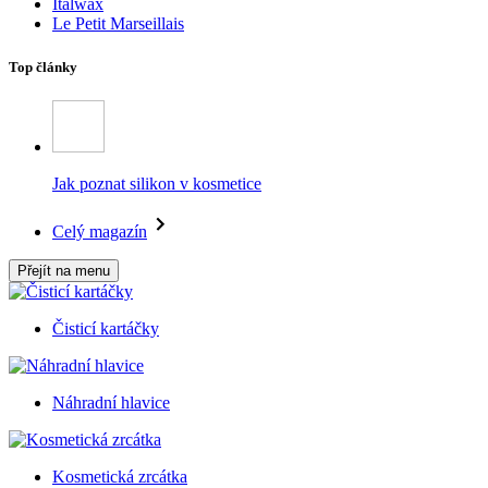
Italwax
Le Petit Marseillais
Top články
Jak poznat silikon v kosmetice
Celý magazín
Přejít na menu
Čisticí kartáčky
Náhradní hlavice
Kosmetická zrcátka