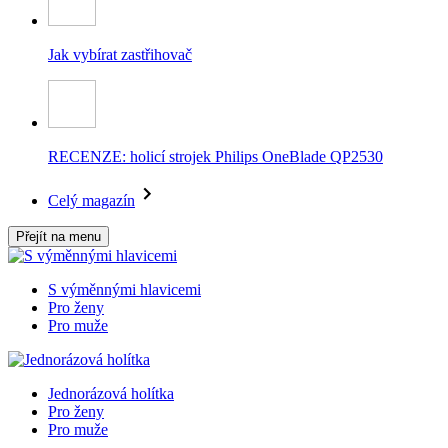
Jak vybírat zastřihovač
RECENZE: holicí strojek Philips OneBlade QP2530
Celý magazín
Přejít na menu
S výměnnými hlavicemi
Pro ženy
Pro muže
Jednorázová holítka
Pro ženy
Pro muže