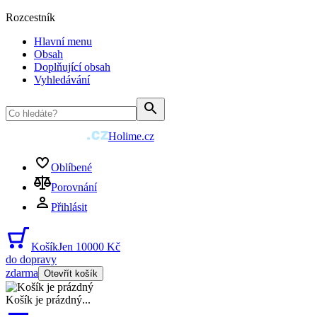
Rozcestník
Hlavní menu
Obsah
Doplňující obsah
Vyhledávání
Holime.cz
Oblíbené
Porovnání
Přihlásit
Košík
Jen 10000 Kč
do dopravy
zdarma
Otevřít košík
Košík je prázdný
...