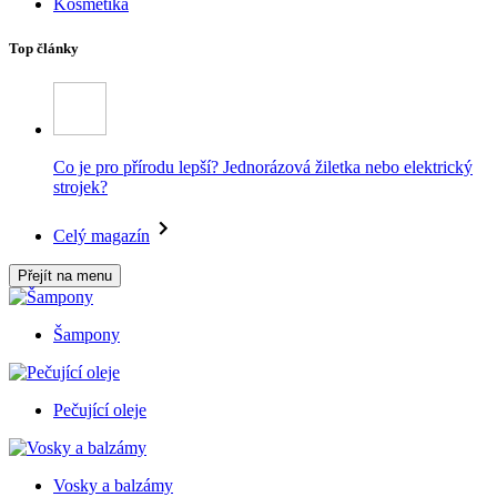
Kosmetika
Top články
Co je pro přírodu lepší? Jednorázová žiletka nebo elektrický
strojek?
Celý magazín
Přejít na menu
Šampony
Pečující oleje
Vosky a balzámy