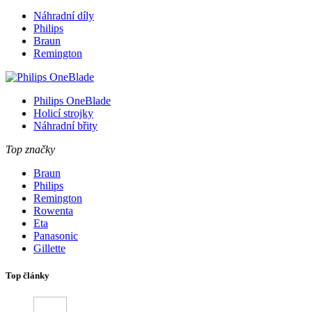
Náhradní díly
Philips
Braun
Remington
Philips OneBlade
Holicí strojky
Náhradní břity
Top značky
Braun
Philips
Remington
Rowenta
Eta
Panasonic
Gillette
Top články