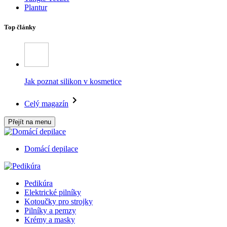
Plantur
Top články
Jak poznat silikon v kosmetice
Celý magazín
Přejít na menu
Domácí depilace
Pedikúra
Elektrické pilníky
Kotoučky pro strojky
Pilníky a pemzy
Krémy a masky