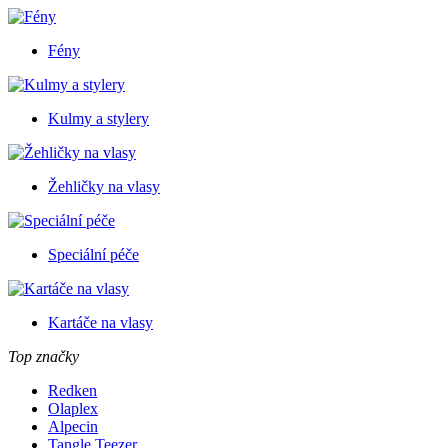
Fény
Kulmy a stylery
Žehličky na vlasy
Speciální péče
Kartáče na vlasy
Top značky
Redken
Olaplex
Alpecin
Tangle Teezer