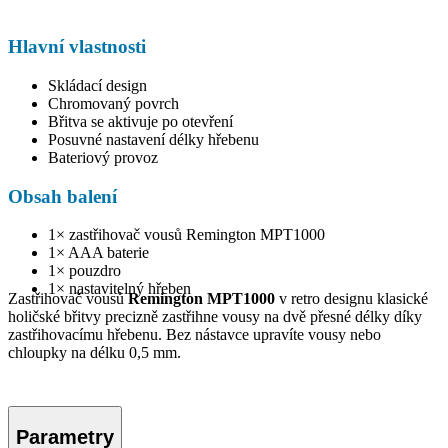
Hlavní vlastnosti
Skládací design
Chromovaný povrch
Břitva se aktivuje po otevření
Posuvné nastavení délky hřebenu
Bateriový provoz
Obsah balení
1× zastřihovač vousů Remington MPT1000
1× AAA baterie
1× pouzdro
1× nastavitelný hřeben
Zastřihovač vousů
Remington MPT1000
v retro designu klasické
holičské břitvy precizně zastřihne vousy na dvě přesné délky díky
zastřihovacímu hřebenu. Bez nástavce upravíte vousy nebo
chloupky na délku 0,5 mm.
Parametry