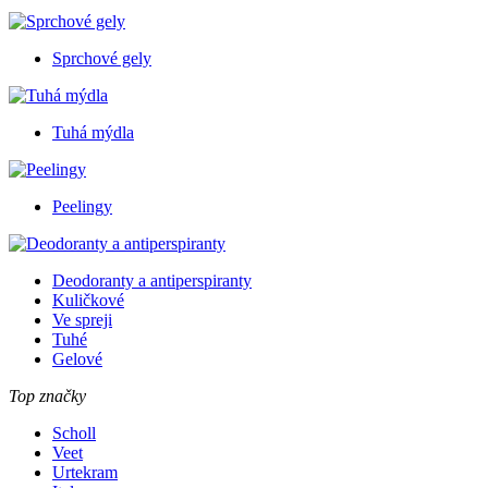
Sprchové gely
Tuhá mýdla
Peelingy
Deodoranty a antiperspiranty
Kuličkové
Ve spreji
Tuhé
Gelové
Top značky
Scholl
Veet
Urtekram