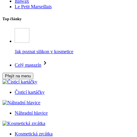
Italwax
Le Petit Marseillais
Top články
Jak poznat silikon v kosmetice
Celý magazín
Přejít na menu
Čisticí kartáčky
Náhradní hlavice
Kosmetická zrcátka