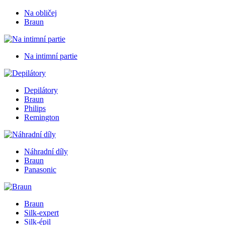
Na obličej
Braun
Na intimní partie
Depilátory
Braun
Philips
Remington
Náhradní díly
Braun
Panasonic
Braun
Silk-expert
Silk-épil