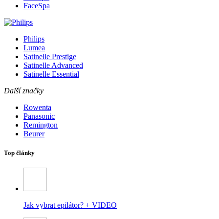
FaceSpa
Philips
Lumea
Satinelle Prestige
Satinelle Advanced
Satinelle Essential
Další značky
Rowenta
Panasonic
Remington
Beurer
Top články
Jak vybrat epilátor? + VIDEO