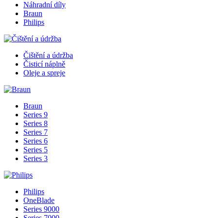
Náhradní díly
Braun
Philips
Čištění a údržba
Čisticí náplně
Oleje a spreje
Braun
Series 9
Series 8
Series 7
Series 6
Series 5
Series 3
Philips
OneBlade
Series 9000
Series 7000