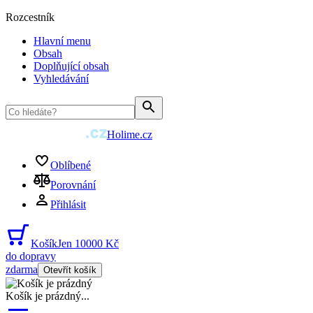
Rozcestník
Hlavní menu
Obsah
Doplňující obsah
Vyhledávání
Holime.cz
Oblíbené
Porovnání
Přihlásit
Košík
Jen 10000 Kč
do dopravy
zdarma
Otevřít košík
Košík je prázdný
...