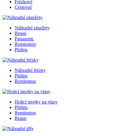
Frézkové
Cestovní
Náhradní planžety
Braun
Panasonic
Remington
Philips
Náhradní frézky
Philips
Remington
Holicí strojky na vlasy
Philips
Remington
Braun