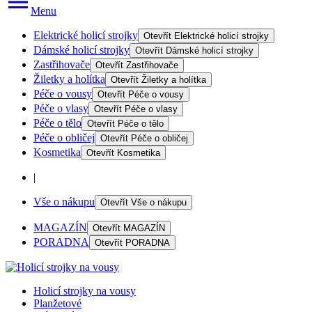
Menu
Elektrické holicí strojky
Otevřít
Elektrické holicí strojky
Dámské holicí strojky
Otevřít
Dámské holicí strojky
Zastřihovače
Otevřít
Zastřihovače
Žiletky a holítka
Otevřít
Žiletky a holítka
Péče o vousy
Otevřít
Péče o vousy
Péče o vlasy
Otevřít
Péče o vlasy
Péče o tělo
Otevřít
Péče o tělo
Péče o obličej
Otevřít
Péče o obličej
Kosmetika
Otevřít
Kosmetika
|
Vše o nákupu
Otevřít
Vše o nákupu
MAGAZÍN
Otevřít
MAGAZÍN
PORADNA
Otevřít
PORADNA
Holicí strojky na vousy
Planžetové