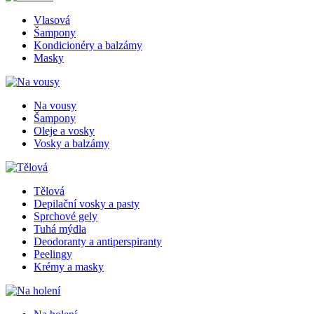
Vlasová
Šampony
Kondicionéry a balzámy
Masky
Na vousy
Šampony
Oleje a vosky
Vosky a balzámy
Tělová
Depilační vosky a pasty
Sprchové gely
Tuhá mýdla
Deodoranty a antiperspiranty
Peelingy
Krémy a masky