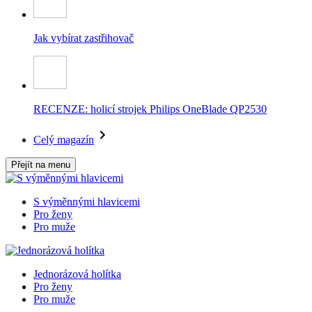
Jak vybírat zastřihovač
RECENZE: holicí strojek Philips OneBlade QP2530
Celý magazín
Přejít na menu
S výměnnými hlavicemi
Pro ženy
Pro muže
Jednorázová holítka
Pro ženy
Pro muže