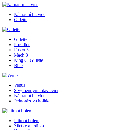
Náhradní hlavice
Gillette
Gillette
ProGlide
Fusion5
Mach 3
King C. Gillette
Blue
Venus
S výměnnými hlavicemi
Náhradní hlavice
Jednorázová holítka
Intimní holení
Žiletky a holítka