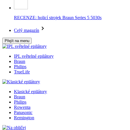
RECENZE: holicí strojek Braun Series 5 5030s
Celý magazín
Přejít na menu
IPL světelné epilátory
Braun
Philips
TrueLife
Klasické epilátory
Braun
Philips
Rowenta
Panasonic
Remington