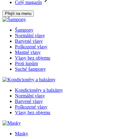
Celý magazín
Přejít na menu
Šampony
Normální vlasy
Barvené vlasy
Poškozené vlasy
Mastné vlasy
Vlasy bez objemu
Proti lupům
Suché šampony
Kondicionéry a balzámy
Normální vlasy
Barvené vlasy
Poškozené vlasy
Vlasy bez objemu
Masky