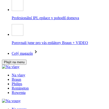
Profesionální IPL epilace v pohodlí domova
Porovnali jsme pro vás epilátory Braun + VIDEO
Celý magazín
Přejít na menu
Na vlasy
Braun
Philips
Remington
Rowenta