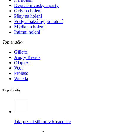
Na holení
Depilační vosky a pasty
Gely na holení
Pěny na holení
Vody a balzámy po holení
Mýdla na holení
Intimní holení
Top značky
Gillette
Angry Beards
Olaplex
Veet
Proraso
Weleda
Top články
Jak poznat silikon v kosmetice