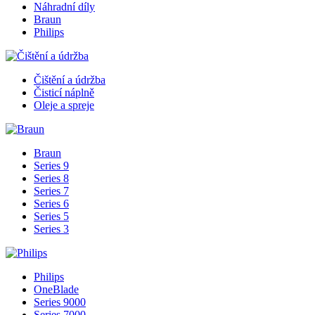
Náhradní díly
Braun
Philips
Čištění a údržba
Čisticí náplně
Oleje a spreje
Braun
Series 9
Series 8
Series 7
Series 6
Series 5
Series 3
Philips
OneBlade
Series 9000
Series 7000