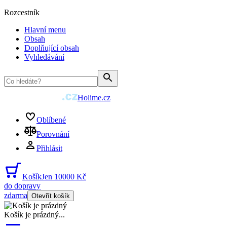
Rozcestník
Hlavní menu
Obsah
Doplňující obsah
Vyhledávání
Holime.cz
Oblíbené
Porovnání
Přihlásit
Košík
Jen 10000 Kč
do dopravy
zdarma
Otevřít košík
Košík je prázdný
...