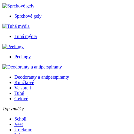
Sprchové gely
Tuhá mýdla
Peelingy
Deodoranty a antiperspiranty
Kuličkové
Ve spreji
Tuhé
Gelové
Top značky
Scholl
Veet
Urtekram