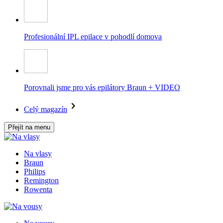
Profesionální IPL epilace v pohodlí domova
Porovnali jsme pro vás epilátory Braun + VIDEO
Celý magazín
Přejít na menu
Na vlasy
Braun
Philips
Remington
Rowenta