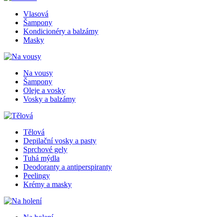
Vlasová
Šampony
Kondicionéry a balzámy
Masky
Na vousy
Šampony
Oleje a vosky
Vosky a balzámy
Tělová
Depilační vosky a pasty
Sprchové gely
Tuhá mýdla
Deodoranty a antiperspiranty
Peelingy
Krémy a masky