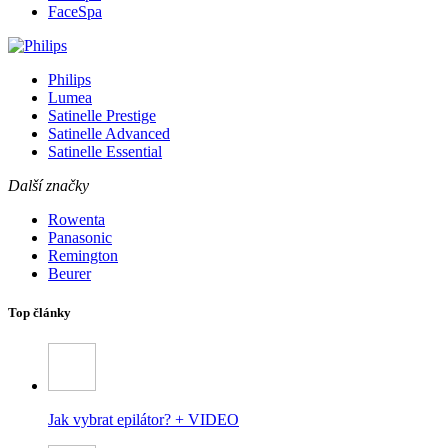
FaceSpa
Philips
Lumea
Satinelle Prestige
Satinelle Advanced
Satinelle Essential
Další značky
Rowenta
Panasonic
Remington
Beurer
Top články
Jak vybrat epilátor? + VIDEO