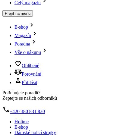
Celý magazín
Přejít na menu
E-shop
Magazín
Poradna
Vše o nákupu
Oblíbené
Porovnání
Přihlásit
Potřebujete poradit?
Zeptejte se našich odborníků
+420 380 831 830
Holime
E-shop
Dámské holicí strojky