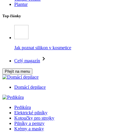
Plantur
Top články
Jak poznat silikon v kosmetice
Celý magazín
Přejít na menu
Domácí depilace
Pedikúra
Elektrické pilníky
Kotoučky pro strojky
Pilníky a pemzy
Krémy a masky