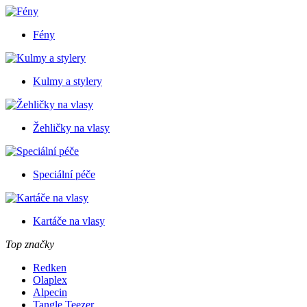
Fény
Kulmy a stylery
Žehličky na vlasy
Speciální péče
Kartáče na vlasy
Top značky
Redken
Olaplex
Alpecin
Tangle Teezer