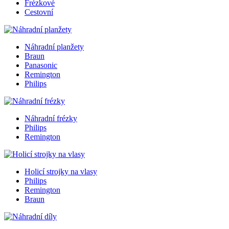
Frézkové
Cestovní
Náhradní planžety
Braun
Panasonic
Remington
Philips
Náhradní frézky
Philips
Remington
Holicí strojky na vlasy
Philips
Remington
Braun