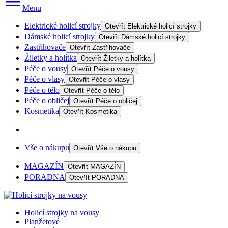
Menu
Elektrické holicí strojky
Otevřít
Elektrické holicí strojky
Dámské holicí strojky
Otevřít
Dámské holicí strojky
Zastřihovače
Otevřít
Zastřihovače
Žiletky a holítka
Otevřít
Žiletky a holítka
Péče o vousy
Otevřít
Péče o vousy
Péče o vlasy
Otevřít
Péče o vlasy
Péče o tělo
Otevřít
Péče o tělo
Péče o obličej
Otevřít
Péče o obličej
Kosmetika
Otevřít
Kosmetika
|
Vše o nákupu
Otevřít
Vše o nákupu
MAGAZÍN
Otevřít
MAGAZÍN
PORADNA
Otevřít
PORADNA
Holicí strojky na vousy
Planžetové