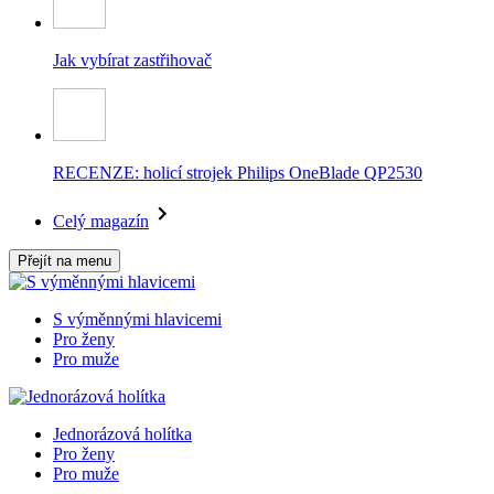
Jak vybírat zastřihovač
RECENZE: holicí strojek Philips OneBlade QP2530
Celý magazín
Přejít na menu
S výměnnými hlavicemi
Pro ženy
Pro muže
Jednorázová holítka
Pro ženy
Pro muže