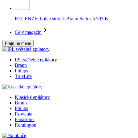
RECENZE: holicí strojek Braun Series 5 5030s
Celý magazín
Přejít na menu
IPL světelné epilátory
Braun
Philips
TrueLife
Klasické epilátory
Braun
Philips
Rowenta
Panasonic
Remington