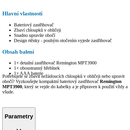
Hlavní vlastnosti
Bateriový zastřihovač
Zbaví chloupků v obličeji
Snadno upravíte obočí
Design rtěnky - pouhým otočením vyjede zastřihovač
Obsah balení
1× detailní zastřihovač Remington MPT3900
1× oboustranný hřebínek
1× AAA baterie
Potřebujete se zbavit nežádoucích chloupků v obličeji nebo upravit
obočí? Vyzkoušejte kompaktní bateriový zastřihovač
Remington
MPT3900
, který se vejde do kabelky a je připraven k použití vždy a
všude.
Parametry