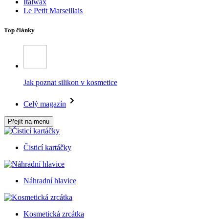
Italwax
Le Petit Marseillais
Top články
Jak poznat silikon v kosmetice
Celý magazín
Přejít na menu
Čisticí kartáčky
Náhradní hlavice
Kosmetická zrcátka