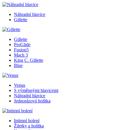
Náhradní hlavice
Gillette
Gillette
ProGlide
Fusion5
Mach 3
King C. Gillette
Blue
Venus
S výměnnými hlavicemi
Náhradní hlavice
Jednorázová holítka
Intimní holení
Žiletky a holítka