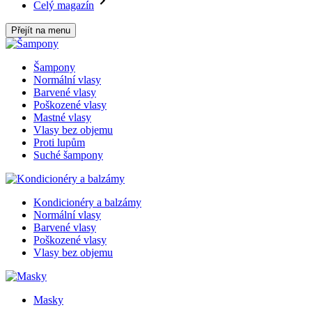
Celý magazín
Přejít na menu
Šampony
Normální vlasy
Barvené vlasy
Poškozené vlasy
Mastné vlasy
Vlasy bez objemu
Proti lupům
Suché šampony
Kondicionéry a balzámy
Normální vlasy
Barvené vlasy
Poškozené vlasy
Vlasy bez objemu
Masky