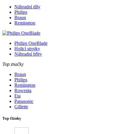
Náhradní díly
Philips
Braun
Remington
Philips OneBlade
Holicí strojky
Náhradní břity
Top značky
Braun
Philips
Remington
Rowenta
Eta
Panasonic
Gillette
Top články