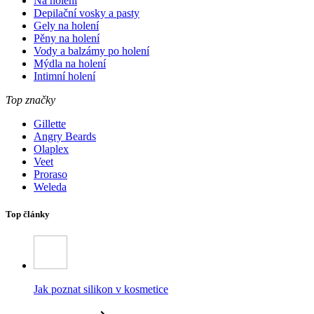
Na holení
Depilační vosky a pasty
Gely na holení
Pěny na holení
Vody a balzámy po holení
Mýdla na holení
Intimní holení
Top značky
Gillette
Angry Beards
Olaplex
Veet
Proraso
Weleda
Top články
Jak poznat silikon v kosmetice