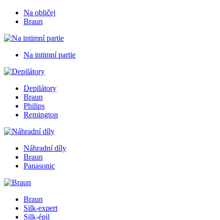
Na obličej
Braun
Na intimní partie
Depilátory
Braun
Philips
Remington
Náhradní díly
Braun
Panasonic
Braun
Silk-expert
Silk-épil