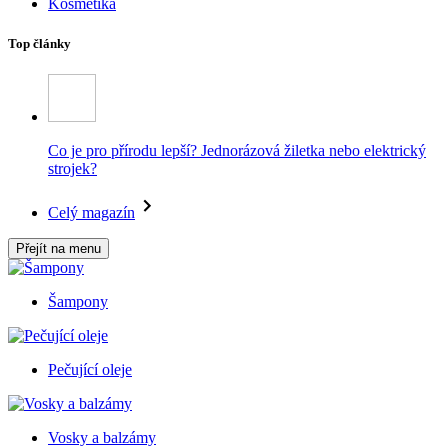
Kosmetika
Top články
Co je pro přírodu lepší? Jednorázová žiletka nebo elektrický
strojek?
Celý magazín
Přejít na menu
Šampony
Pečující oleje
Vosky a balzámy