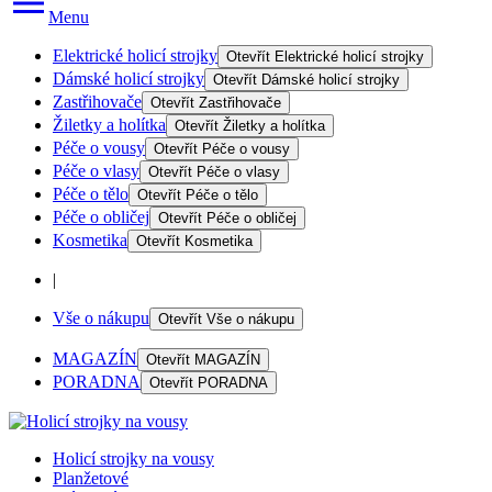
Menu
Elektrické holicí strojky
Otevřít
Elektrické holicí strojky
Dámské holicí strojky
Otevřít
Dámské holicí strojky
Zastřihovače
Otevřít
Zastřihovače
Žiletky a holítka
Otevřít
Žiletky a holítka
Péče o vousy
Otevřít
Péče o vousy
Péče o vlasy
Otevřít
Péče o vlasy
Péče o tělo
Otevřít
Péče o tělo
Péče o obličej
Otevřít
Péče o obličej
Kosmetika
Otevřít
Kosmetika
|
Vše o nákupu
Otevřít
Vše o nákupu
MAGAZÍN
Otevřít
MAGAZÍN
PORADNA
Otevřít
PORADNA
Holicí strojky na vousy
Planžetové