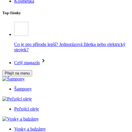
Kosmetika
Top články
Co je pro přírodu lepší? Jednorázová žiletka nebo elektrický
strojek?
Celý magazín
Přejít na menu
Šampony
Pečující oleje
Vosky a balzámy