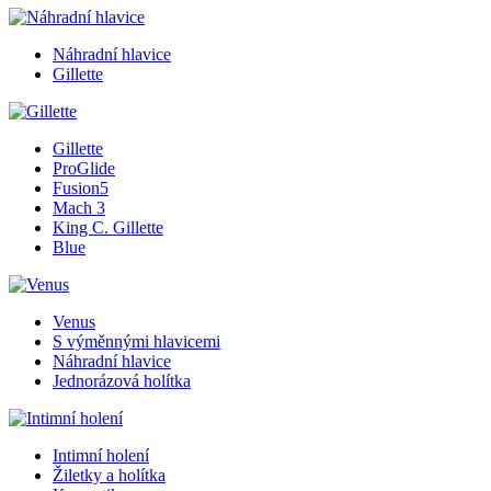
Náhradní hlavice
Gillette
Gillette
ProGlide
Fusion5
Mach 3
King C. Gillette
Blue
Venus
S výměnnými hlavicemi
Náhradní hlavice
Jednorázová holítka
Intimní holení
Žiletky a holítka