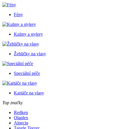
Fény
Kulmy a stylery
Žehličky na vlasy
Speciální péče
Kartáče na vlasy
Top značky
Redken
Olaplex
Alpecin
Tangle Teezer