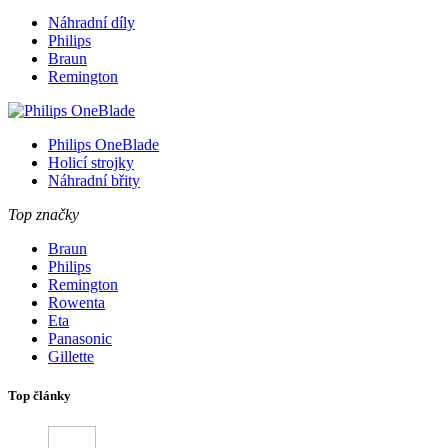
Náhradní díly
Philips
Braun
Remington
Philips OneBlade
Holicí strojky
Náhradní břity
Top značky
Braun
Philips
Remington
Rowenta
Eta
Panasonic
Gillette
Top články