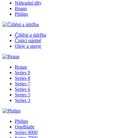
Náhradní díly
Braun
Philips
Čištění a údržba
Čisticí náplně
Oleje a spreje
Braun
Series 9
Series 8
Series 7
Series 6
Series 5
Series 3
Philips
OneBlade
Series 9000
Series 7000