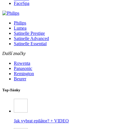
FaceSpa
Philips
Lumea
Satinelle Prestige
Satinelle Advanced
Satinelle Essential
Další značky
Rowenta
Panasonic
Remington
Beurer
Top články
Jak vybrat epilátor? + VIDEO