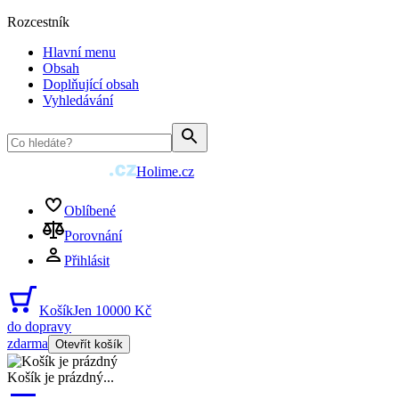
Rozcestník
Hlavní menu
Obsah
Doplňující obsah
Vyhledávání
Holime.cz
Oblíbené
Porovnání
Přihlásit
Košík
Jen 10000 Kč
do dopravy
zdarma
Otevřít košík
Košík je prázdný
...