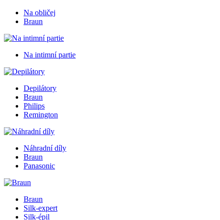
Na obličej
Braun
Na intimní partie
Depilátory
Braun
Philips
Remington
Náhradní díly
Braun
Panasonic
Braun
Silk-expert
Silk-épil