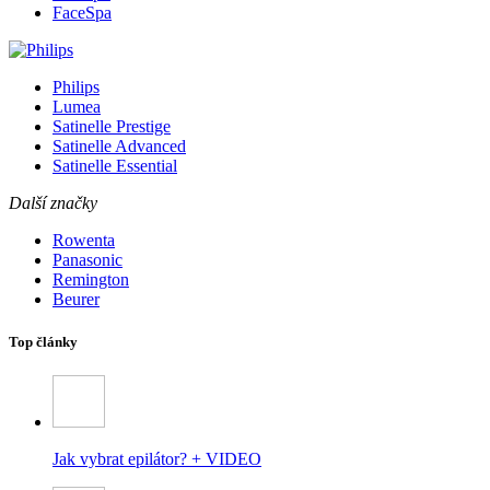
FaceSpa
Philips
Lumea
Satinelle Prestige
Satinelle Advanced
Satinelle Essential
Další značky
Rowenta
Panasonic
Remington
Beurer
Top články
Jak vybrat epilátor? + VIDEO