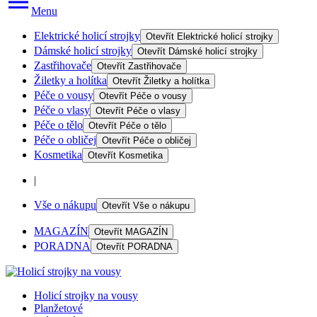
Menu
Elektrické holicí strojky
Otevřít
Elektrické holicí strojky
Dámské holicí strojky
Otevřít
Dámské holicí strojky
Zastřihovače
Otevřít
Zastřihovače
Žiletky a holítka
Otevřít
Žiletky a holítka
Péče o vousy
Otevřít
Péče o vousy
Péče o vlasy
Otevřít
Péče o vlasy
Péče o tělo
Otevřít
Péče o tělo
Péče o obličej
Otevřít
Péče o obličej
Kosmetika
Otevřít
Kosmetika
|
Vše o nákupu
Otevřít
Vše o nákupu
MAGAZÍN
Otevřít
MAGAZÍN
PORADNA
Otevřít
PORADNA
Holicí strojky na vousy
Planžetové