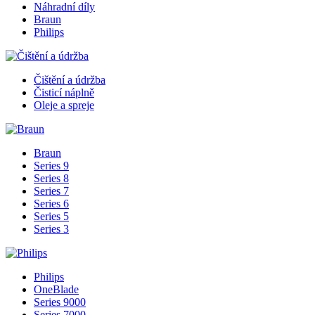
Náhradní díly
Braun
Philips
Čištění a údržba
Čisticí náplně
Oleje a spreje
Braun
Series 9
Series 8
Series 7
Series 6
Series 5
Series 3
Philips
OneBlade
Series 9000
Series 7000