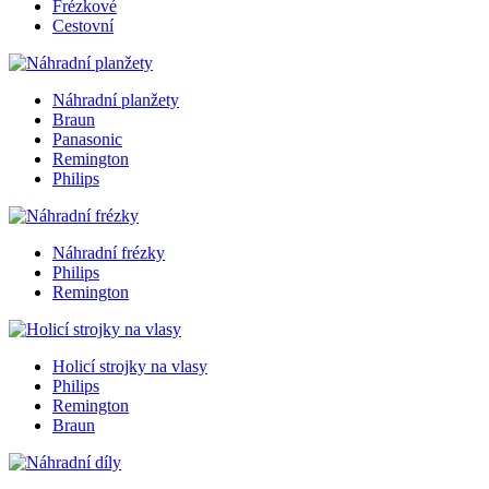
Frézkové
Cestovní
Náhradní planžety
Braun
Panasonic
Remington
Philips
Náhradní frézky
Philips
Remington
Holicí strojky na vlasy
Philips
Remington
Braun