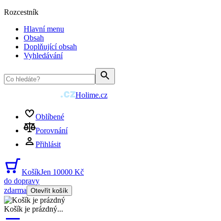
Rozcestník
Hlavní menu
Obsah
Doplňující obsah
Vyhledávání
Holime.cz
Oblíbené
Porovnání
Přihlásit
Košík
Jen 10000 Kč
do dopravy
zdarma
Otevřít košík
Košík je prázdný
...