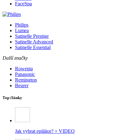
FaceSpa
Philips
Lumea
Satinelle Prestige
Satinelle Advanced
Satinelle Essential
Další značky
Rowenta
Panasonic
Remington
Beurer
Top články
Jak vybrat epilátor? + VIDEO