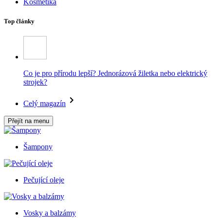
Kosmetika
Top články
Co je pro přírodu lepší? Jednorázová žiletka nebo elektrický
strojek?
Celý magazín
Přejít na menu
Šampony
Pečující oleje
Vosky a balzámy