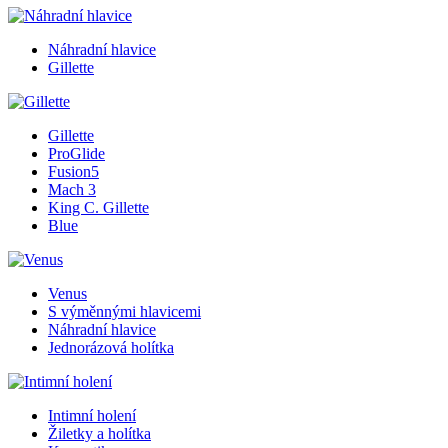
Náhradní hlavice
Gillette
Gillette
ProGlide
Fusion5
Mach 3
King C. Gillette
Blue
Venus
S výměnnými hlavicemi
Náhradní hlavice
Jednorázová holítka
Intimní holení
Žiletky a holítka