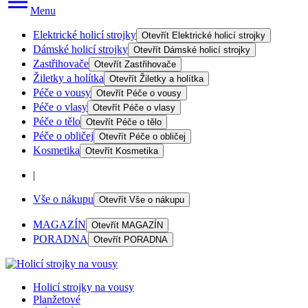
Menu
Elektrické holicí strojky
Otevřít
Elektrické holicí strojky
Dámské holicí strojky
Otevřít
Dámské holicí strojky
Zastřihovače
Otevřít
Zastřihovače
Žiletky a holítka
Otevřít
Žiletky a holítka
Péče o vousy
Otevřít
Péče o vousy
Péče o vlasy
Otevřít
Péče o vlasy
Péče o tělo
Otevřít
Péče o tělo
Péče o obličej
Otevřít
Péče o obličej
Kosmetika
Otevřít
Kosmetika
|
Vše o nákupu
Otevřít
Vše o nákupu
MAGAZÍN
Otevřít
MAGAZÍN
PORADNA
Otevřít
PORADNA
Holicí strojky na vousy
Planžetové