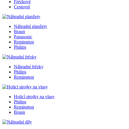
Frézkové
Cestovní
Náhradní planžety
Braun
Panasonic
Remington
Philips
Náhradní frézky
Philips
Remington
Holicí strojky na vlasy
Philips
Remington
Braun