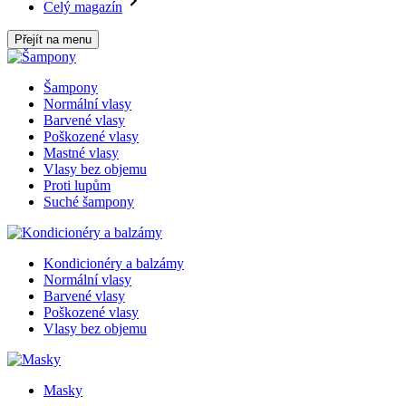
Celý magazín
Přejít na menu
Šampony
Normální vlasy
Barvené vlasy
Poškozené vlasy
Mastné vlasy
Vlasy bez objemu
Proti lupům
Suché šampony
Kondicionéry a balzámy
Normální vlasy
Barvené vlasy
Poškozené vlasy
Vlasy bez objemu
Masky