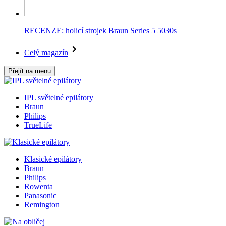
RECENZE: holicí strojek Braun Series 5 5030s
Celý magazín
Přejít na menu
IPL světelné epilátory
Braun
Philips
TrueLife
Klasické epilátory
Braun
Philips
Rowenta
Panasonic
Remington