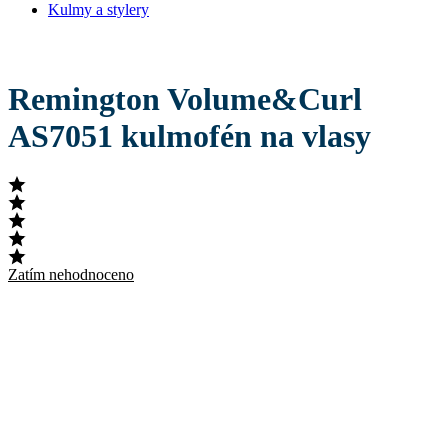
Kulmy a stylery
Remington Volume&Curl
AS7051 kulmofén na vlasy
Zatím nehodnoceno