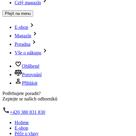
Celý magazín
Přejít na menu
E-shop
Magazín
Poradna
Vše o nákupu
Oblíbené
Porovnání
Přihlásit
Potřebujete poradit?
Zeptejte se našich odborníků
+420 380 831 830
Holime
E-shop
Péče o vlasy