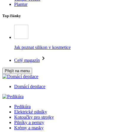
Plantur
Top články
Jak poznat silikon v kosmetice
Celý magazín
Přejít na menu
Domácí depilace
Pedikúra
Elektrické pilníky
Kotoučky pro strojky
Pilníky a pemzy
Krémy a masky