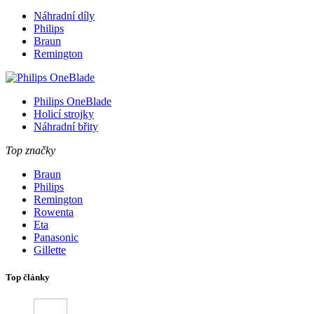
Náhradní díly
Philips
Braun
Remington
Philips OneBlade
Holicí strojky
Náhradní břity
Top značky
Braun
Philips
Remington
Rowenta
Eta
Panasonic
Gillette
Top články