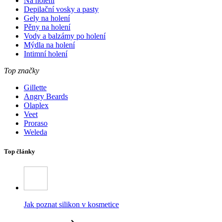
Na holení
Depilační vosky a pasty
Gely na holení
Pěny na holení
Vody a balzámy po holení
Mýdla na holení
Intimní holení
Top značky
Gillette
Angry Beards
Olaplex
Veet
Proraso
Weleda
Top články
Jak poznat silikon v kosmetice