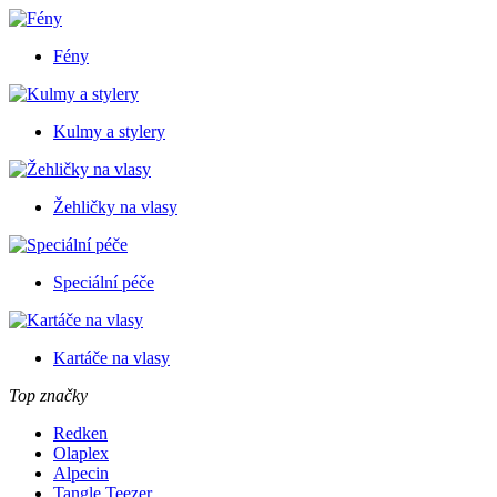
Fény
Kulmy a stylery
Žehličky na vlasy
Speciální péče
Kartáče na vlasy
Top značky
Redken
Olaplex
Alpecin
Tangle Teezer