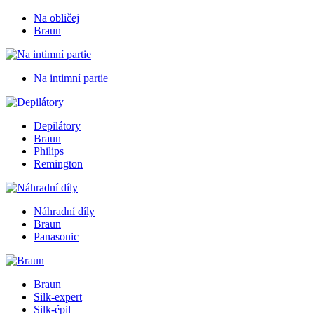
Na obličej
Braun
Na intimní partie
Depilátory
Braun
Philips
Remington
Náhradní díly
Braun
Panasonic
Braun
Silk-expert
Silk-épil