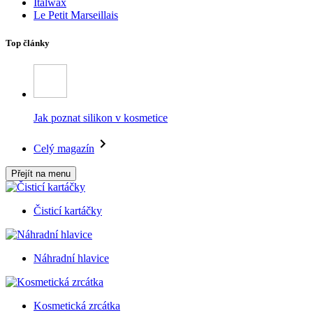
Italwax
Le Petit Marseillais
Top články
Jak poznat silikon v kosmetice
Celý magazín
Přejít na menu
Čisticí kartáčky
Náhradní hlavice
Kosmetická zrcátka