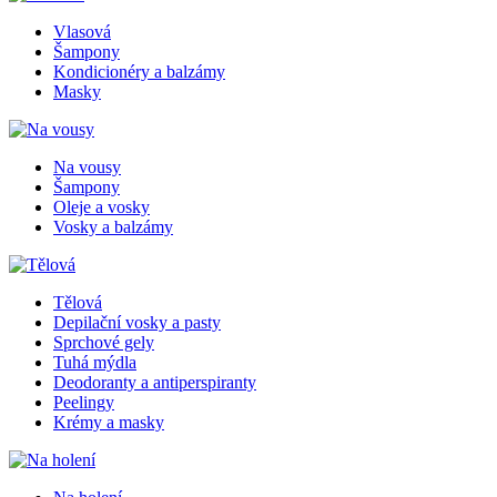
Vlasová
Šampony
Kondicionéry a balzámy
Masky
Na vousy
Šampony
Oleje a vosky
Vosky a balzámy
Tělová
Depilační vosky a pasty
Sprchové gely
Tuhá mýdla
Deodoranty a antiperspiranty
Peelingy
Krémy a masky