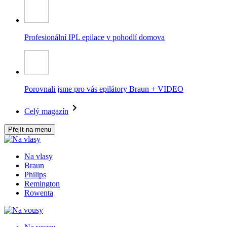
Profesionální IPL epilace v pohodlí domova
Porovnali jsme pro vás epilátory Braun + VIDEO
Celý magazín
Přejít na menu
Na vlasy
Braun
Philips
Remington
Rowenta