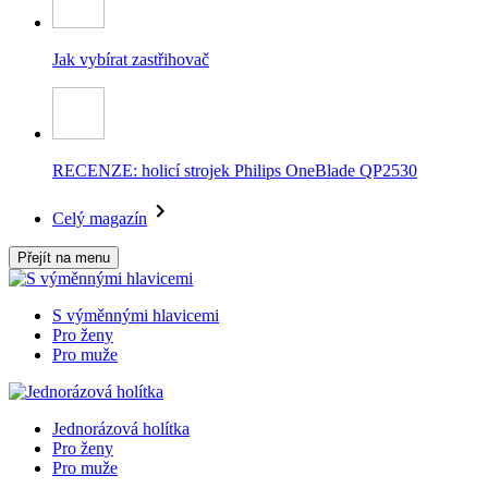
Jak vybírat zastřihovač
RECENZE: holicí strojek Philips OneBlade QP2530
Celý magazín
Přejít na menu
S výměnnými hlavicemi
Pro ženy
Pro muže
Jednorázová holítka
Pro ženy
Pro muže