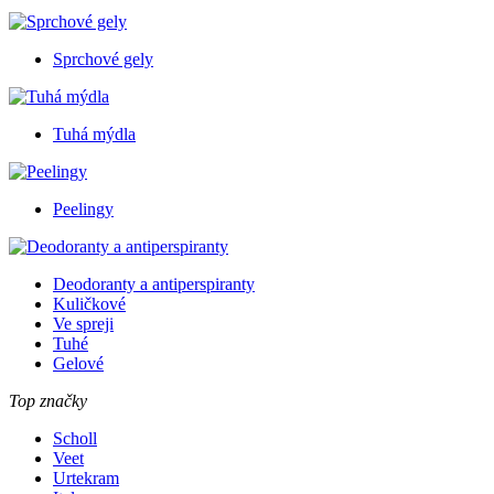
Sprchové gely
Tuhá mýdla
Peelingy
Deodoranty a antiperspiranty
Kuličkové
Ve spreji
Tuhé
Gelové
Top značky
Scholl
Veet
Urtekram