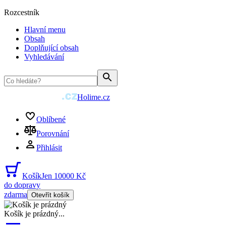
Rozcestník
Hlavní menu
Obsah
Doplňující obsah
Vyhledávání
Holime.cz
Oblíbené
Porovnání
Přihlásit
Košík
Jen 10000 Kč
do dopravy
zdarma
Otevřít košík
Košík je prázdný
...