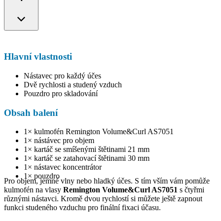
Hlavní vlastnosti
Nástavec pro každý účes
Dvě rychlosti a studený vzduch
Pouzdro pro skladování
Obsah balení
1× kulmofén Remington Volume&Curl AS7051
1× nástávec pro objem
1× kartáč se smíšenými štětinami 21 mm
1× kartáč se zatahovací štětinami 30 mm
1× nástavec koncentrátor
1× pouzdro
Pro objem, jemné vlny nebo hladký účes. S tím vším vám pomůže
kulmofén na vlasy
Remington Volume&Curl AS7051
s čtyřmi
různými nástavci. Kromě dvou rychlostí si můžete ještě zapnout
funkci studeného vzduchu pro finální fixaci účasu.