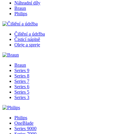
Náhradní díly
Braun
Philips
Čištění a údržba
Čisticí náplně
Oleje a spreje
Braun
Series 9
Series 8
Series 7
Series 6
Series 5
Series 3
Philips
OneBlade
Series 9000
Series 7000