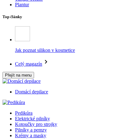
Plantur
Top články
Jak poznat silikon v kosmetice
Celý magazín
Přejít na menu
Domácí depilace
Pedikúra
Elektrické pilníky
Kotoučky pro strojky
Pilníky a pemzy
Krémy a masky