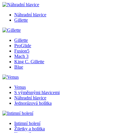
Náhradní hlavice
Gillette
Gillette
ProGlide
Fusion5
Mach 3
King C. Gillette
Blue
Venus
S výměnnými hlavicemi
Náhradní hlavice
Jednorázová holítka
Intimní holení
Žiletky a holítka