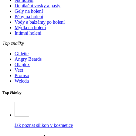
Na holení
Depilační vosky a pasty
Gely na holení
Pěny na holení
Vody a balzámy po holení
Mýdla na holení
Intimní holení
Top značky
Gillette
Angry Beards
Olaplex
Veet
Proraso
Weleda
Top články
Jak poznat silikon v kosmetice