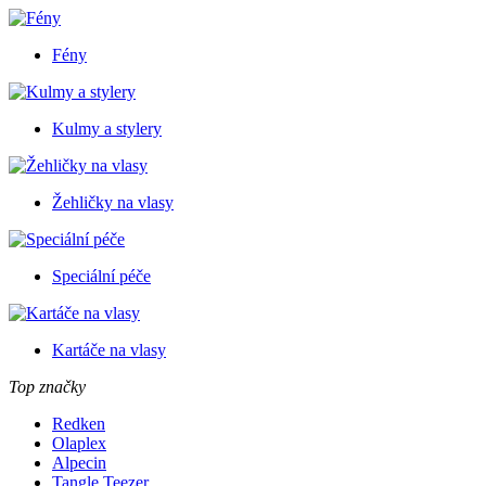
Fény
Kulmy a stylery
Žehličky na vlasy
Speciální péče
Kartáče na vlasy
Top značky
Redken
Olaplex
Alpecin
Tangle Teezer