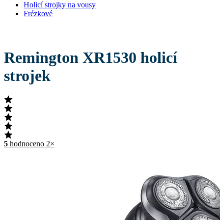
Holicí strojky na vousy
Frézkové
Remington XR1530 holicí
strojek
5
hodnoceno 2×