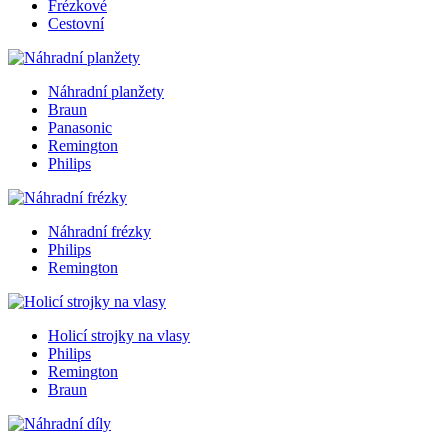
Frézkové
Cestovní
Náhradní planžety
Braun
Panasonic
Remington
Philips
Náhradní frézky
Philips
Remington
Holicí strojky na vlasy
Philips
Remington
Braun