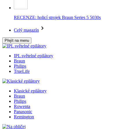
RECENZE: holicí strojek Braun Series 5 5030s
Celý magazín
Přejít na menu
IPL světelné epilátory
Braun
Philips
TrueLife
Klasické epilátory
Braun
Philips
Rowenta
Panasonic
Remington