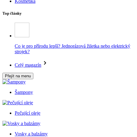
Kosmetika
Top články
Co je pro přírodu lepší? Jednorázová žiletka nebo elektrický
strojek?
Celý magazín
Přejít na menu
Šampony
Pečující oleje
Vosky a balzámy