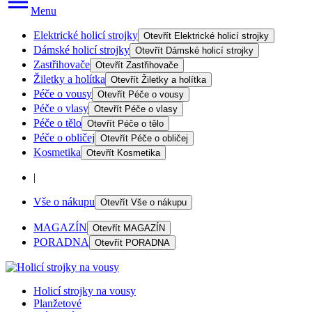
Menu
Elektrické holicí strojky
Otevřít
Elektrické holicí strojky
Dámské holicí strojky
Otevřít
Dámské holicí strojky
Zastřihovače
Otevřít
Zastřihovače
Žiletky a holítka
Otevřít
Žiletky a holítka
Péče o vousy
Otevřít
Péče o vousy
Péče o vlasy
Otevřít
Péče o vlasy
Péče o tělo
Otevřít
Péče o tělo
Péče o obličej
Otevřít
Péče o obličej
Kosmetika
Otevřít
Kosmetika
|
Vše o nákupu
Otevřít
Vše o nákupu
MAGAZÍN
Otevřít
MAGAZÍN
PORADNA
Otevřít
PORADNA
Holicí strojky na vousy
Planžetové