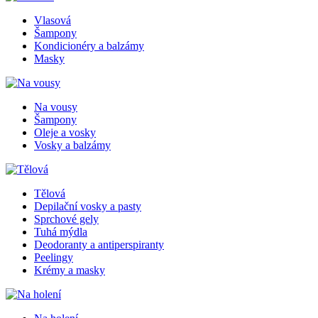
Vlasová
Šampony
Kondicionéry a balzámy
Masky
Na vousy
Šampony
Oleje a vosky
Vosky a balzámy
Tělová
Depilační vosky a pasty
Sprchové gely
Tuhá mýdla
Deodoranty a antiperspiranty
Peelingy
Krémy a masky