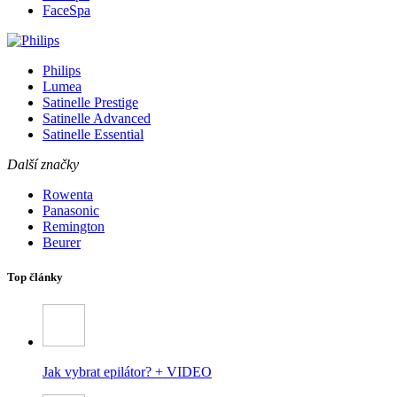
FaceSpa
Philips
Lumea
Satinelle Prestige
Satinelle Advanced
Satinelle Essential
Další značky
Rowenta
Panasonic
Remington
Beurer
Top články
Jak vybrat epilátor? + VIDEO