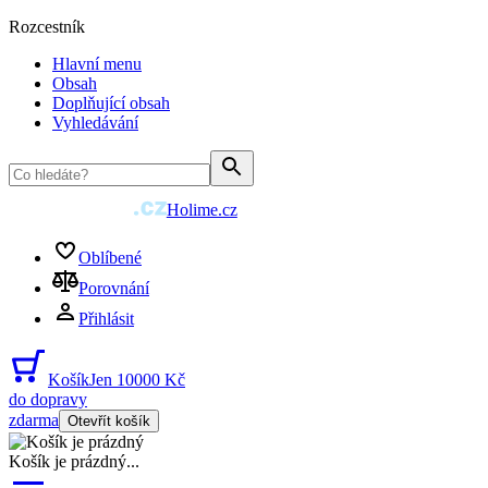
Rozcestník
Hlavní menu
Obsah
Doplňující obsah
Vyhledávání
Holime.cz
Oblíbené
Porovnání
Přihlásit
Košík
Jen 10000 Kč
do dopravy
zdarma
Otevřít košík
Košík je prázdný
...