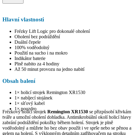
Hlavní vlastnosti
Frézky Lift Logic pro dokonalé oholení
Oholení bez podráždění
Duální čepele
100% voděodolný
Použití na sucho i na mokro
Indikátor baterie
Plně nabito za 4 hodiny
Až 50 minut provozu na jedno nabití
Obsah balení
1× holicí strojek Remington XR1530
1× nabíjecí stojánek
1× síťový kabel
1× pouzdro
Frézkový holicí strojek
Remington XR1530
se přizpůsobí křivkám
tváře a umožní oholení dohladka. Antimikrobiální okolí holicí hlavy
zabrání podráždění pokožky během holení. Strojek je plně
voděodolný a můžete ho bez obav použít i ve sprše nebo se pěnou a
gelem na holení. S výklopným detailním zatřihovačem na strojku