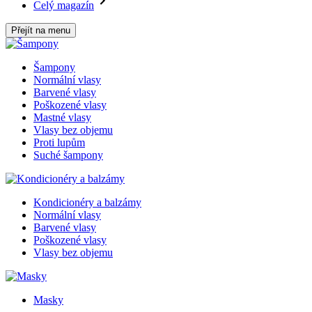
Celý magazín
Přejít na menu
Šampony
Normální vlasy
Barvené vlasy
Poškozené vlasy
Mastné vlasy
Vlasy bez objemu
Proti lupům
Suché šampony
Kondicionéry a balzámy
Normální vlasy
Barvené vlasy
Poškozené vlasy
Vlasy bez objemu
Masky