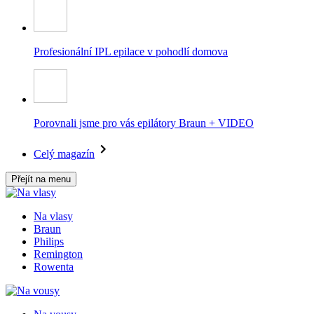
Profesionální IPL epilace v pohodlí domova
Porovnali jsme pro vás epilátory Braun + VIDEO
Celý magazín
Přejít na menu
Na vlasy
Braun
Philips
Remington
Rowenta