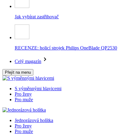
Jak vybírat zastřihovač
RECENZE: holicí strojek Philips OneBlade QP2530
Celý magazín
Přejít na menu
S výměnnými hlavicemi
Pro ženy
Pro muže
Jednorázová holítka
Pro ženy
Pro muže