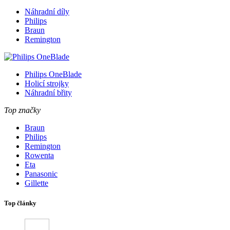
Náhradní díly
Philips
Braun
Remington
Philips OneBlade
Holicí strojky
Náhradní břity
Top značky
Braun
Philips
Remington
Rowenta
Eta
Panasonic
Gillette
Top články