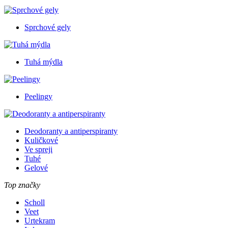
Sprchové gely
Tuhá mýdla
Peelingy
Deodoranty a antiperspiranty
Kuličkové
Ve spreji
Tuhé
Gelové
Top značky
Scholl
Veet
Urtekram