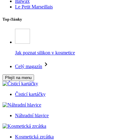
Italwax
Le Petit Marseillais
Top články
Jak poznat silikon v kosmetice
Celý magazín
Přejít na menu
Čisticí kartáčky
Náhradní hlavice
Kosmetická zrcátka