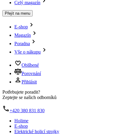
Celý magazín
Přejít na menu
E-shop
Magazín
Poradna
Vše o nákupu
Oblíbené
Porovnání
Přihlásit
Potřebujete poradit?
Zeptejte se našich odborníků
+420 380 831 830
Holime
E-shop
Elektrické holicí strojky