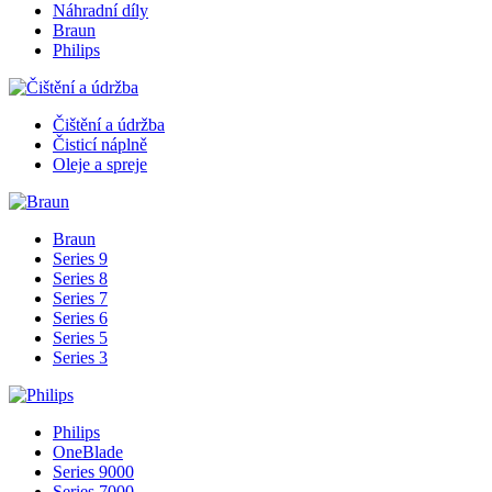
Náhradní díly
Braun
Philips
Čištění a údržba
Čisticí náplně
Oleje a spreje
Braun
Series 9
Series 8
Series 7
Series 6
Series 5
Series 3
Philips
OneBlade
Series 9000
Series 7000