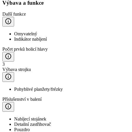
Výbava a funkce
Další funkce
Omyvatelný
Indikátor nabíjení
Počet prvků holicí hlavy
3
Výbava strojku
Pohyblivé planžety/frézky
Příslušenství v balení
Nabíjecí stojánek
Detailní zastřihovač
Pouzdro