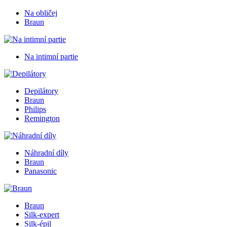
Na obličej
Braun
Na intimní partie
Depilátory
Braun
Philips
Remington
Náhradní díly
Braun
Panasonic
Braun
Silk-expert
Silk-épil