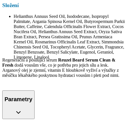
Složení
Helianthus Annuus Seed Oil, Isododecane, Isopropyl
Palmitate, Argania Spinosa Kernel Oil, Butyrospermum Parkii
Butter, Caffeine, Calendula Officinalis Flower Extract, Cocos
Nucifera Oil, Helianthus Annuus Seed Extract, Oryza Sativa
Bran Extract, Persea Gratissima Oil, Prunus Armeniaca
Kernel Oil, Rosmarinus Officinalis Leaf Extract, Simmondsia
Chinensis Seed Oil, Tocopheryl Acetate, Glycerin, Fragrance,
Benzyl Benzoate, Benzyl Salicylate, Eugenol, Geraniol,
Limonene, Linalool
Regenerační a posilující sérum
Reuzel Beard Serum Clean &
Fresh
dodá vousům vše, co je potřeba pro jejich sílu a lesk.
Arganový olej je zjemní, vitamin E hloubkově vyživí a výtažky z
měsíčku lékařského poskytnou hydrataci vousům i pleti pod nimi.
Parametry