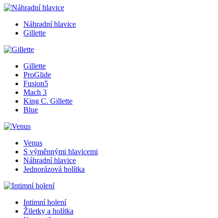
Náhradní hlavice
Gillette
Gillette
ProGlide
Fusion5
Mach 3
King C. Gillette
Blue
Venus
S výměnnými hlavicemi
Náhradní hlavice
Jednorázová holítka
Intimní holení
Žiletky a holítka