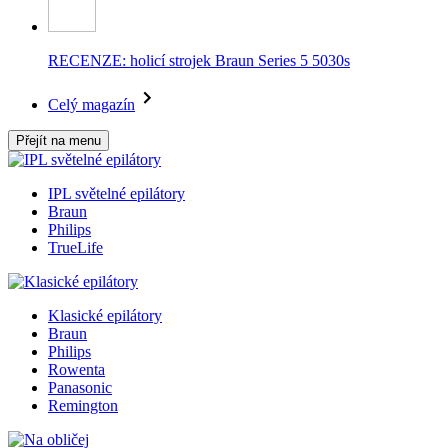
RECENZE: holicí strojek Braun Series 5 5030s
Celý magazín
Přejít na menu
IPL světelné epilátory
Braun
Philips
TrueLife
Klasické epilátory
Braun
Philips
Rowenta
Panasonic
Remington