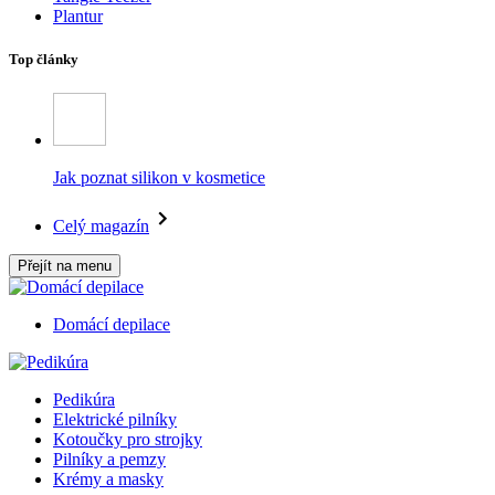
Plantur
Top články
Jak poznat silikon v kosmetice
Celý magazín
Přejít na menu
Domácí depilace
Pedikúra
Elektrické pilníky
Kotoučky pro strojky
Pilníky a pemzy
Krémy a masky