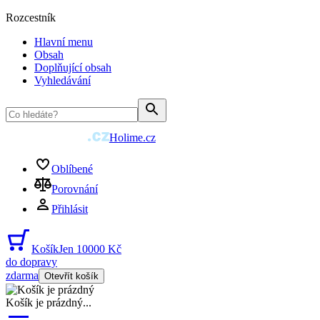
Rozcestník
Hlavní menu
Obsah
Doplňující obsah
Vyhledávání
Holime.cz
Oblíbené
Porovnání
Přihlásit
Košík
Jen 10000 Kč
do dopravy
zdarma
Otevřít košík
Košík je prázdný
...