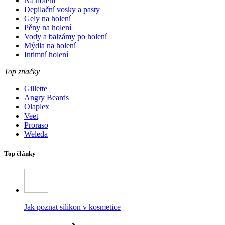
Na holení
Depilační vosky a pasty
Gely na holení
Pěny na holení
Vody a balzámy po holení
Mýdla na holení
Intimní holení
Top značky
Gillette
Angry Beards
Olaplex
Veet
Proraso
Weleda
Top články
Jak poznat silikon v kosmetice