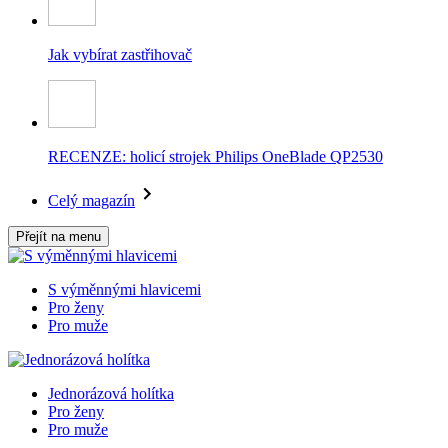
Jak vybírat zastřihovač
RECENZE: holicí strojek Philips OneBlade QP2530
Celý magazín
Přejít na menu
S výměnnými hlavicemi
Pro ženy
Pro muže
Jednorázová holítka
Pro ženy
Pro muže