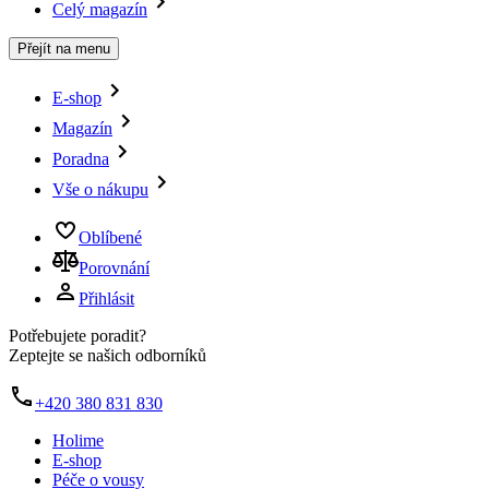
Celý magazín
Přejít na menu
E-shop
Magazín
Poradna
Vše o nákupu
Oblíbené
Porovnání
Přihlásit
Potřebujete poradit?
Zeptejte se našich odborníků
+420 380 831 830
Holime
E-shop
Péče o vousy