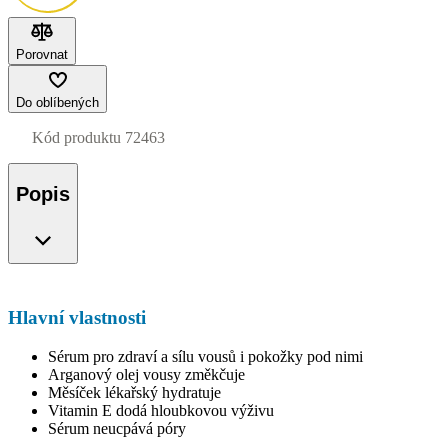
Porovnat
Do oblíbených
Kód produktu
72463
Popis
Hlavní vlastnosti
Sérum pro zdraví a sílu vousů i pokožky pod nimi
Arganový olej vousy změkčuje
Měsíček lékařský hydratuje
Vitamin E dodá hloubkovou výživu
Sérum neucpává póry