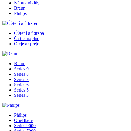
Náhradní díly
Braun
Philips
Čištění a údržba
Čisticí náplně
Oleje a spreje
Braun
Series 9
Series 8
Series 7
Series 6
Series 5
Series 3
Philips
OneBlade
Series 9000
Series 7000