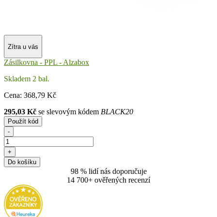
Zítra u vás
Zásilkovna - PPL - Alzabox
Skladem 2 bal.
Cena:
368
,79 Kč
295,03 Kč
se slevovým kódem
BLACK20
Použít kód
-
+
Do košíku
98 % lidí nás doporučuje
14 700+ ověřených recenzí