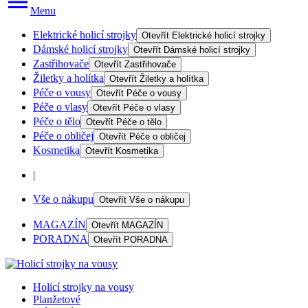
Menu
Elektrické holicí strojky
Otevřít
Elektrické holicí strojky
Dámské holicí strojky
Otevřít
Dámské holicí strojky
Zastřihovače
Otevřít
Zastřihovače
Žiletky a holítka
Otevřít
Žiletky a holítka
Péče o vousy
Otevřít
Péče o vousy
Péče o vlasy
Otevřít
Péče o vlasy
Péče o tělo
Otevřít
Péče o tělo
Péče o obličej
Otevřít
Péče o obličej
Kosmetika
Otevřít
Kosmetika
|
Vše o nákupu
Otevřít
Vše o nákupu
MAGAZÍN
Otevřít
MAGAZÍN
PORADNA
Otevřít
PORADNA
Holicí strojky na vousy
Planžetové