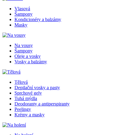
Vlasová
Šampony
Kondicionéry a balzámy
Masky
Na vousy
Šampony
Oleje a vosky
Vosky a balzámy
Tělová
Depilační vosky a pasty
Sprchové gely
Tuhá mýdla
Deodoranty a antiperspiranty
Peelingy
Krémy a masky