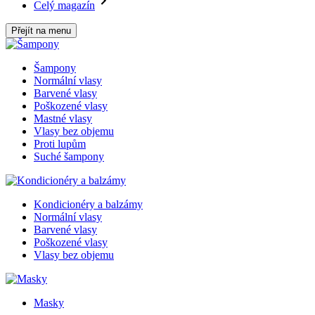
Celý magazín
Přejít na menu
Šampony
Normální vlasy
Barvené vlasy
Poškozené vlasy
Mastné vlasy
Vlasy bez objemu
Proti lupům
Suché šampony
Kondicionéry a balzámy
Normální vlasy
Barvené vlasy
Poškozené vlasy
Vlasy bez objemu
Masky