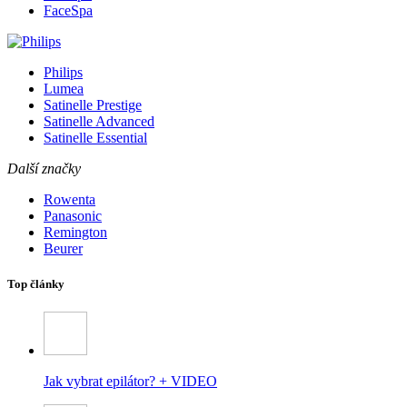
FaceSpa
Philips
Lumea
Satinelle Prestige
Satinelle Advanced
Satinelle Essential
Další značky
Rowenta
Panasonic
Remington
Beurer
Top články
Jak vybrat epilátor? + VIDEO