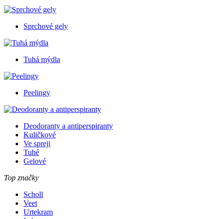
Sprchové gely
Tuhá mýdla
Peelingy
Deodoranty a antiperspiranty
Kuličkové
Ve spreji
Tuhé
Gelové
Top značky
Scholl
Veet
Urtekram