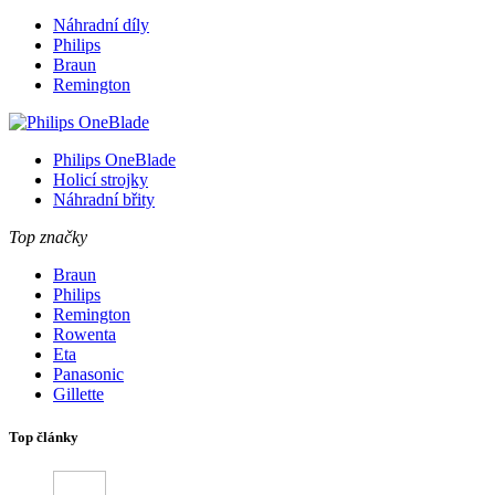
Náhradní díly
Philips
Braun
Remington
Philips OneBlade
Holicí strojky
Náhradní břity
Top značky
Braun
Philips
Remington
Rowenta
Eta
Panasonic
Gillette
Top články