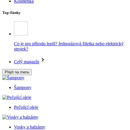
Kosmetika
Top články
Co je pro přírodu lepší? Jednorázová žiletka nebo elektrický
strojek?
Celý magazín
Přejít na menu
Šampony
Pečující oleje
Vosky a balzámy