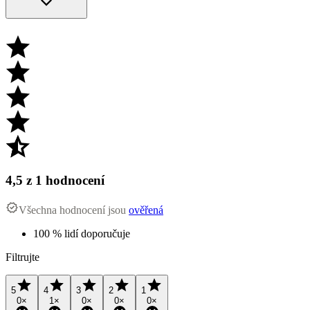
4,5
z 1 hodnocení
Všechna hodnocení jsou
ověřená
100 % lidí doporučuje
Filtrujte
5
4
3
2
1
0
×
1
×
0
×
0
×
0
×