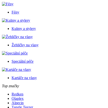
Fény
Kulmy a stylery
Žehličky na vlasy
Speciální péče
Kartáče na vlasy
Top značky
Redken
Olaplex
Alpecin
Tangle Teezer