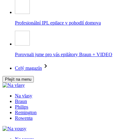
Profesionální IPL epilace v pohodlí domova
Porovnali jsme pro vás epilátory Braun + VIDEO
Celý magazín
Přejít na menu
Na vlasy
Braun
Philips
Remington
Rowenta