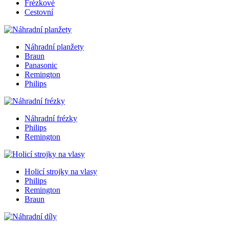
Frézkové
Cestovní
Náhradní planžety
Braun
Panasonic
Remington
Philips
Náhradní frézky
Philips
Remington
Holicí strojky na vlasy
Philips
Remington
Braun