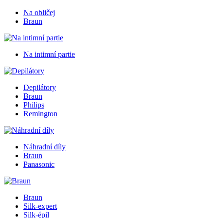
Na obličej
Braun
Na intimní partie
Depilátory
Braun
Philips
Remington
Náhradní díly
Braun
Panasonic
Braun
Silk-expert
Silk-épil