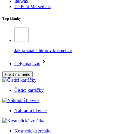
Italwax
Le Petit Marseillais
Top články
Jak poznat silikon v kosmetice
Celý magazín
Přejít na menu
Čisticí kartáčky
Náhradní hlavice
Kosmetická zrcátka