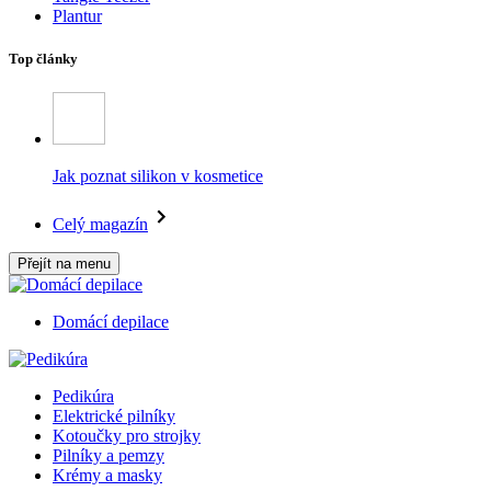
Plantur
Top články
Jak poznat silikon v kosmetice
Celý magazín
Přejít na menu
Domácí depilace
Pedikúra
Elektrické pilníky
Kotoučky pro strojky
Pilníky a pemzy
Krémy a masky