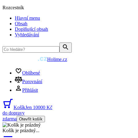
Rozcestník
Hlavní menu
Obsah
Doplňující obsah
Vyhledávání
Holime.cz
Oblíbené
Porovnání
Přihlásit
Košík
Jen 10000 Kč
do dopravy
zdarma
Otevřít košík
Košík je prázdný
...