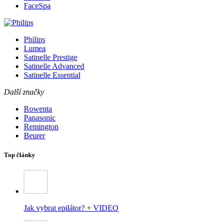
FaceSpa
Philips
Lumea
Satinelle Prestige
Satinelle Advanced
Satinelle Essential
Další značky
Rowenta
Panasonic
Remington
Beurer
Top články
Jak vybrat epilátor? + VIDEO