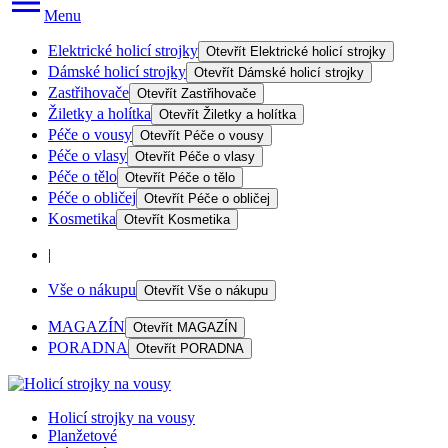
Menu
Elektrické holicí strojky
Otevřít
Elektrické holicí strojky
Dámské holicí strojky
Otevřít
Dámské holicí strojky
Zastřihovače
Otevřít
Zastřihovače
Žiletky a holítka
Otevřít
Žiletky a holítka
Péče o vousy
Otevřít
Péče o vousy
Péče o vlasy
Otevřít
Péče o vlasy
Péče o tělo
Otevřít
Péče o tělo
Péče o obličej
Otevřít
Péče o obličej
Kosmetika
Otevřít
Kosmetika
|
Vše o nákupu
Otevřít
Vše o nákupu
MAGAZÍN
Otevřít
MAGAZÍN
PORADNA
Otevřít
PORADNA
Holicí strojky na vousy
Planžetové