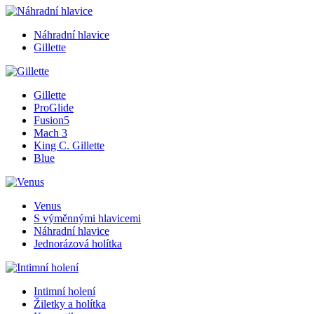
Náhradní hlavice
Gillette
Gillette
ProGlide
Fusion5
Mach 3
King C. Gillette
Blue
Venus
S výměnnými hlavicemi
Náhradní hlavice
Jednorázová holítka
Intimní holení
Žiletky a holítka