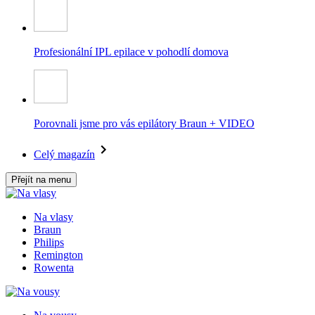
Profesionální IPL epilace v pohodlí domova
Porovnali jsme pro vás epilátory Braun + VIDEO
Celý magazín
Přejít na menu
Na vlasy
Braun
Philips
Remington
Rowenta