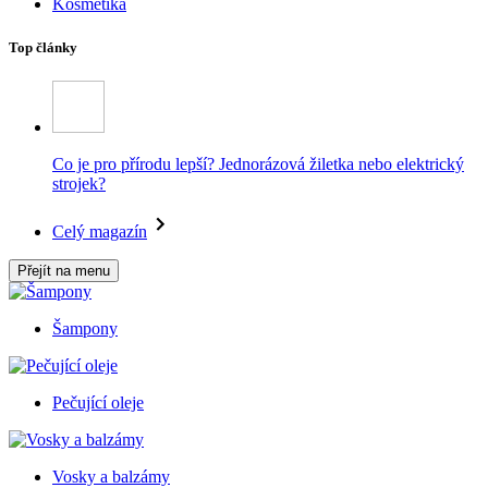
Kosmetika
Top články
Co je pro přírodu lepší? Jednorázová žiletka nebo elektrický
strojek?
Celý magazín
Přejít na menu
Šampony
Pečující oleje
Vosky a balzámy