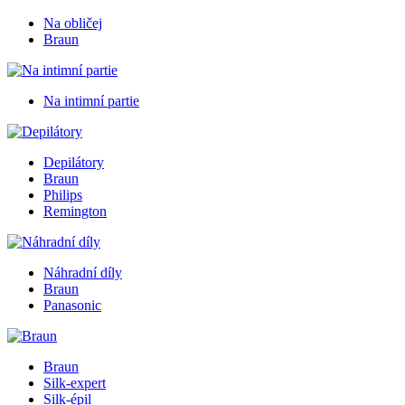
Na obličej
Braun
Na intimní partie
Depilátory
Braun
Philips
Remington
Náhradní díly
Braun
Panasonic
Braun
Silk-expert
Silk-épil