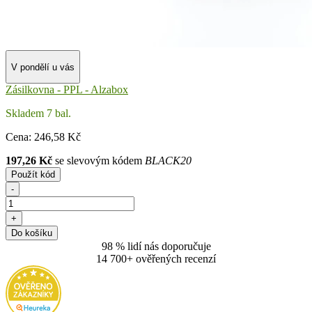
V pondělí u vás
Zásilkovna - PPL - Alzabox
Skladem 7 bal.
Cena:
246
,58 Kč
197,26 Kč
se slevovým kódem
BLACK20
Použít kód
-
+
Do košíku
98 % lidí nás doporučuje
14 700+ ověřených recenzí