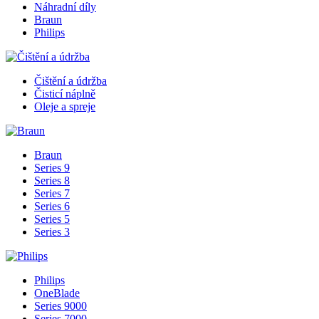
Náhradní díly
Braun
Philips
Čištění a údržba
Čisticí náplně
Oleje a spreje
Braun
Series 9
Series 8
Series 7
Series 6
Series 5
Series 3
Philips
OneBlade
Series 9000
Series 7000