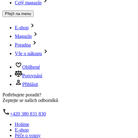
Celý magazín
Přejít na menu
E-shop
Magazín
Poradna
Vše o nákupu
Oblíbené
Porovnání
Přihlásit
Potřebujete poradit?
Zeptejte se našich odborníků
+420 380 831 830
Holime
E-shop
Péče o vousy