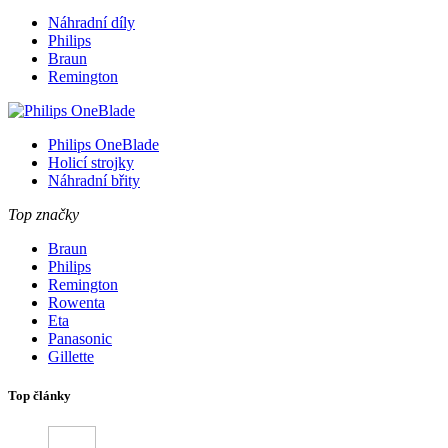
Náhradní díly
Philips
Braun
Remington
Philips OneBlade
Holicí strojky
Náhradní břity
Top značky
Braun
Philips
Remington
Rowenta
Eta
Panasonic
Gillette
Top články