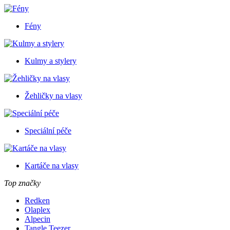
Fény
Kulmy a stylery
Žehličky na vlasy
Speciální péče
Kartáče na vlasy
Top značky
Redken
Olaplex
Alpecin
Tangle Teezer