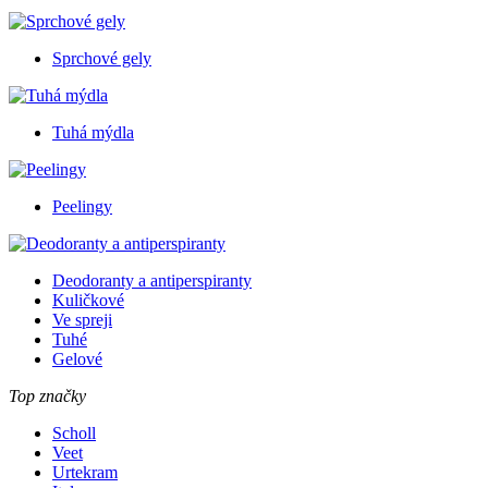
Sprchové gely
Tuhá mýdla
Peelingy
Deodoranty a antiperspiranty
Kuličkové
Ve spreji
Tuhé
Gelové
Top značky
Scholl
Veet
Urtekram