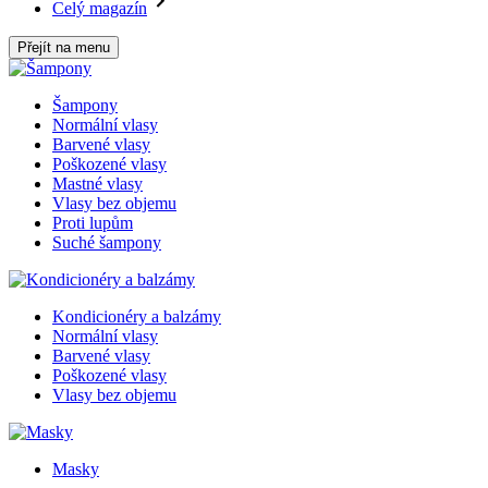
Celý magazín
Přejít na menu
Šampony
Normální vlasy
Barvené vlasy
Poškozené vlasy
Mastné vlasy
Vlasy bez objemu
Proti lupům
Suché šampony
Kondicionéry a balzámy
Normální vlasy
Barvené vlasy
Poškozené vlasy
Vlasy bez objemu
Masky