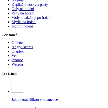
Na holení
Depilační vosky a pasty
Gely na holení
Pěny na holení
Vody a balzámy po holení
Mýdla na holení
Intimní holení
Top značky
Gillette
Angry Beards
Olaplex
Veet
Proraso
Weleda
Top články
Jak poznat silikon v kosmetice