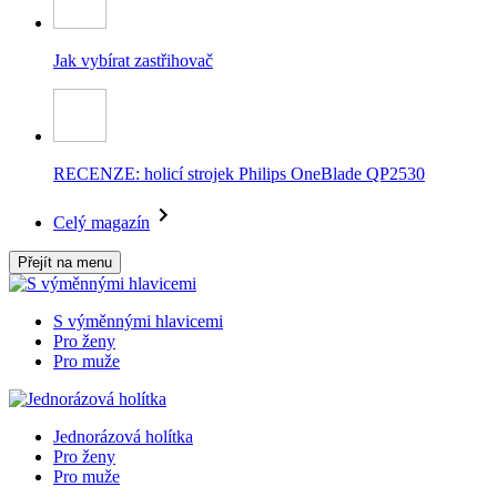
Jak vybírat zastřihovač
RECENZE: holicí strojek Philips OneBlade QP2530
Celý magazín
Přejít na menu
S výměnnými hlavicemi
Pro ženy
Pro muže
Jednorázová holítka
Pro ženy
Pro muže