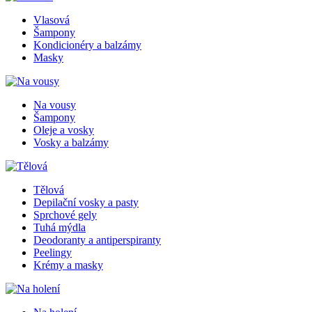
Vlasová
Šampony
Kondicionéry a balzámy
Masky
Na vousy
Šampony
Oleje a vosky
Vosky a balzámy
Tělová
Depilační vosky a pasty
Sprchové gely
Tuhá mýdla
Deodoranty a antiperspiranty
Peelingy
Krémy a masky