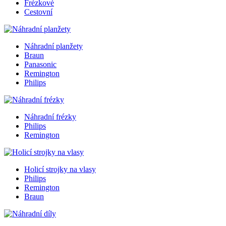
Frézkové
Cestovní
Náhradní planžety
Braun
Panasonic
Remington
Philips
Náhradní frézky
Philips
Remington
Holicí strojky na vlasy
Philips
Remington
Braun