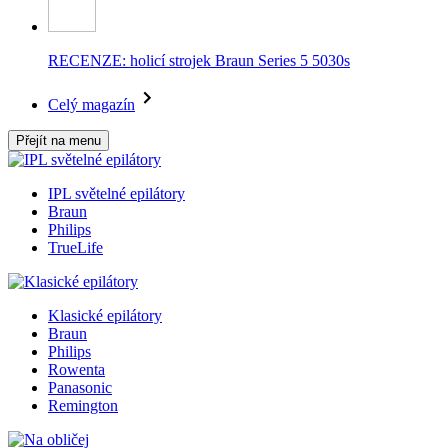
RECENZE: holicí strojek Braun Series 5 5030s
Celý magazín
Přejít na menu
IPL světelné epilátory
Braun
Philips
TrueLife
Klasické epilátory
Braun
Philips
Rowenta
Panasonic
Remington