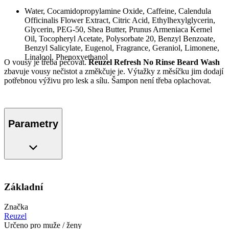
Water, Cocamidopropylamine Oxide, Caffeine, Calendula
Officinalis Flower Extract, Citric Acid, Ethylhexylglycerin,
Glycerin, PEG-50, Shea Butter, Prunus Armeniaca Kernel
Oil, Tocopheryl Acetate, Polysorbate 20, Benzyl Benzoate,
Benzyl Salicylate, Eugenol, Fragrance, Geraniol, Limonene,
Linalool, Phenoxyethanol
O vousy je třeba pečovat.
Reuzel Refresh No Rinse Beard Wash
zbavuje vousy nečistot a změkčuje je. Výtažky z měsíčku jim dodají
potřebnou výživu pro lesk a sílu. Šampon není třeba oplachovat.
Parametry
Základní
Značka
Reuzel
Určeno pro muže / ženy