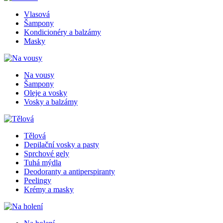
Vlasová
Šampony
Kondicionéry a balzámy
Masky
Na vousy
Šampony
Oleje a vosky
Vosky a balzámy
Tělová
Depilační vosky a pasty
Sprchové gely
Tuhá mýdla
Deodoranty a antiperspiranty
Peelingy
Krémy a masky