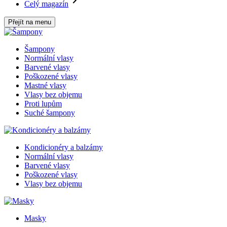
Celý magazín
Přejít na menu
Šampony
Normální vlasy
Barvené vlasy
Poškozené vlasy
Mastné vlasy
Vlasy bez objemu
Proti lupům
Suché šampony
Kondicionéry a balzámy
Normální vlasy
Barvené vlasy
Poškozené vlasy
Vlasy bez objemu
Masky