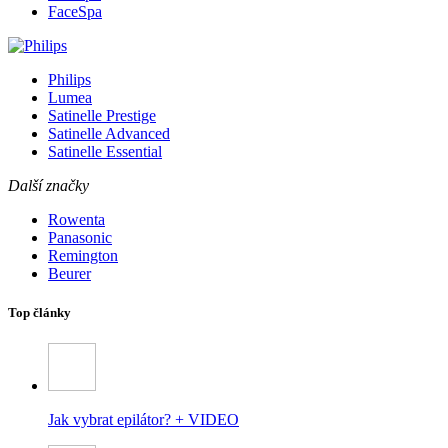
FaceSpa
Philips
Lumea
Satinelle Prestige
Satinelle Advanced
Satinelle Essential
Další značky
Rowenta
Panasonic
Remington
Beurer
Top články
Jak vybrat epilátor? + VIDEO