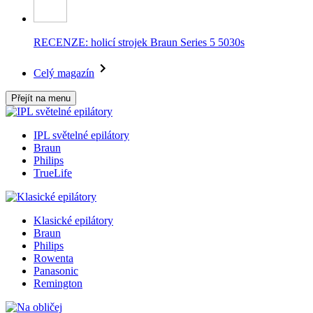
RECENZE: holicí strojek Braun Series 5 5030s
Celý magazín
Přejít na menu
IPL světelné epilátory
Braun
Philips
TrueLife
Klasické epilátory
Braun
Philips
Rowenta
Panasonic
Remington