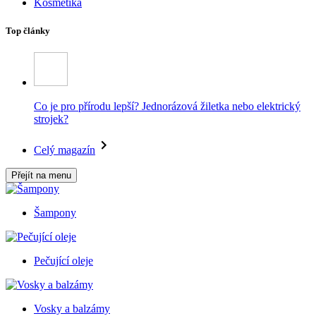
Kosmetika
Top články
Co je pro přírodu lepší? Jednorázová žiletka nebo elektrický
strojek?
Celý magazín
Přejít na menu
Šampony
Pečující oleje
Vosky a balzámy