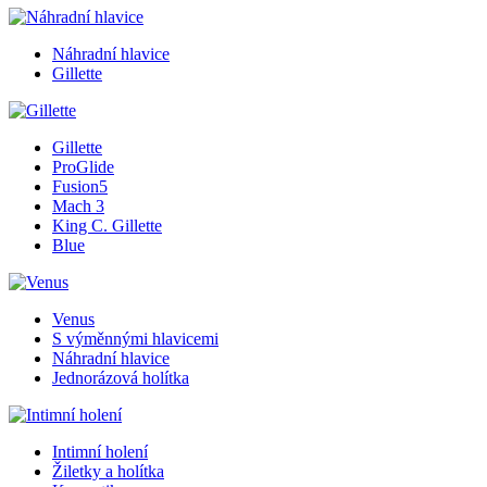
Náhradní hlavice
Gillette
Gillette
ProGlide
Fusion5
Mach 3
King C. Gillette
Blue
Venus
S výměnnými hlavicemi
Náhradní hlavice
Jednorázová holítka
Intimní holení
Žiletky a holítka