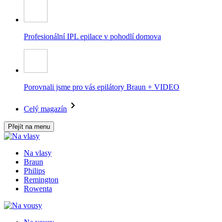
Profesionální IPL epilace v pohodlí domova
Porovnali jsme pro vás epilátory Braun + VIDEO
Celý magazín
Přejít na menu
Na vlasy
Braun
Philips
Remington
Rowenta