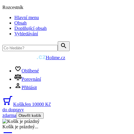
Rozcestník
Hlavní menu
Obsah
Doplňující obsah
Vyhledávání
Holime.cz
Oblíbené
Porovnání
Přihlásit
Košík
Jen 10000 Kč
do dopravy
zdarma
Otevřít košík
Košík je prázdný
...