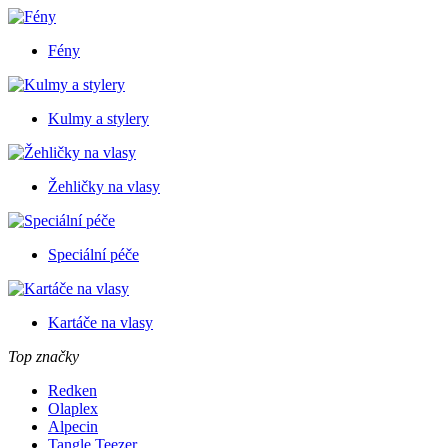
Fény
Kulmy a stylery
Žehličky na vlasy
Speciální péče
Kartáče na vlasy
Top značky
Redken
Olaplex
Alpecin
Tangle Teezer