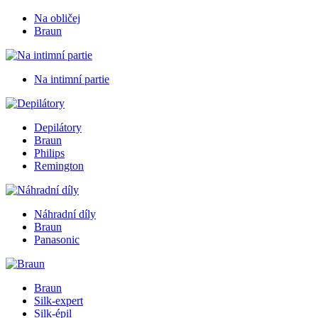
Na obličej
Braun
Na intimní partie
Depilátory
Braun
Philips
Remington
Náhradní díly
Braun
Panasonic
Braun
Silk-expert
Silk-épil