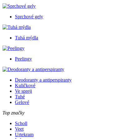
Sprchové gely
Tuhá mýdla
Peelingy
Deodoranty a antiperspiranty
Kuličkové
Ve spreji
Tuhé
Gelové
Top značky
Scholl
Veet
Urtekram