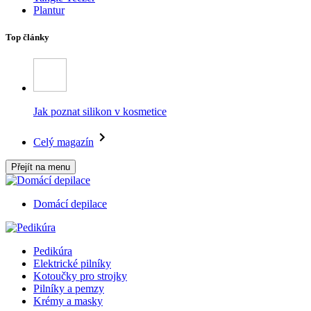
Plantur
Top články
Jak poznat silikon v kosmetice
Celý magazín
Přejít na menu
Domácí depilace
Pedikúra
Elektrické pilníky
Kotoučky pro strojky
Pilníky a pemzy
Krémy a masky