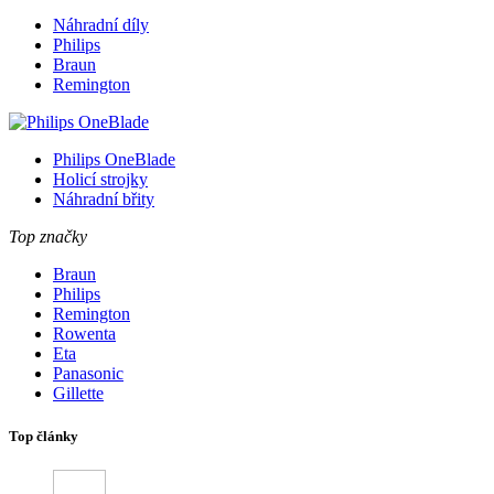
Náhradní díly
Philips
Braun
Remington
Philips OneBlade
Holicí strojky
Náhradní břity
Top značky
Braun
Philips
Remington
Rowenta
Eta
Panasonic
Gillette
Top články