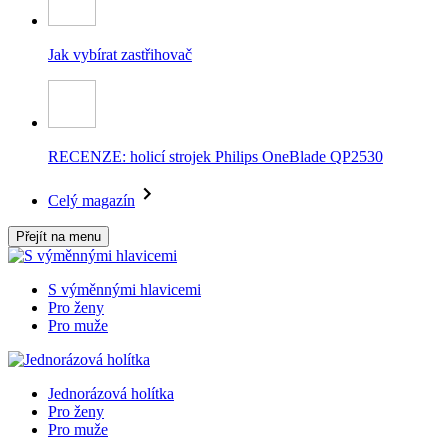
Jak vybírat zastřihovač
RECENZE: holicí strojek Philips OneBlade QP2530
Celý magazín
Přejít na menu
S výměnnými hlavicemi
Pro ženy
Pro muže
Jednorázová holítka
Pro ženy
Pro muže