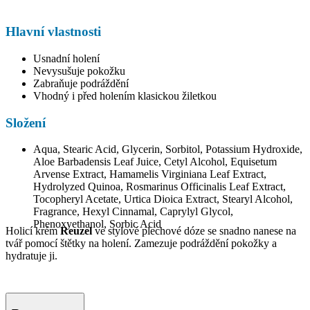
Hlavní vlastnosti
Usnadní holení
Nevysušuje pokožku
Zabraňuje podráždění
Vhodný i před holením klasickou žiletkou
Složení
Aqua, Stearic Acid, Glycerin, Sorbitol, Potassium Hydroxide,
Aloe Barbadensis Leaf Juice, Cetyl Alcohol, Equisetum
Arvense Extract, Hamamelis Virginiana Leaf Extract,
Hydrolyzed Quinoa, Rosmarinus Officinalis Leaf Extract,
Tocopheryl Acetate, Urtica Dioica Extract, Stearyl Alcohol,
Fragrance, Hexyl Cinnamal, Caprylyl Glycol,
Phenoxyethanol, Sorbic Acid
Holicí krém
Reuzel
ve stylové plechové dóze se snadno nanese na
tvář pomocí štětky na holení. Zamezuje podráždění pokožky a
hydratuje ji.