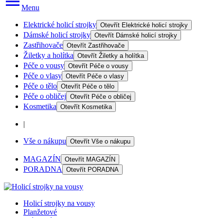
Menu
Elektrické holicí strojky
Otevřít
Elektrické holicí strojky
Dámské holicí strojky
Otevřít
Dámské holicí strojky
Zastřihovače
Otevřít
Zastřihovače
Žiletky a holítka
Otevřít
Žiletky a holítka
Péče o vousy
Otevřít
Péče o vousy
Péče o vlasy
Otevřít
Péče o vlasy
Péče o tělo
Otevřít
Péče o tělo
Péče o obličej
Otevřít
Péče o obličej
Kosmetika
Otevřít
Kosmetika
|
Vše o nákupu
Otevřít
Vše o nákupu
MAGAZÍN
Otevřít
MAGAZÍN
PORADNA
Otevřít
PORADNA
Holicí strojky na vousy
Planžetové