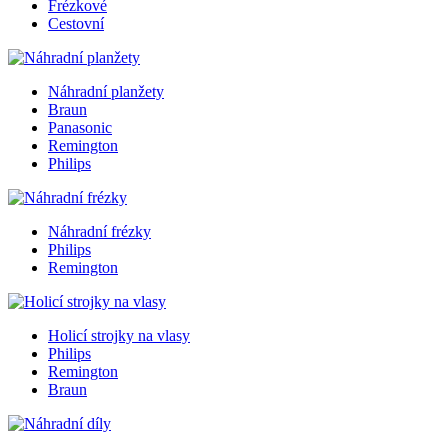
Frézkové
Cestovní
Náhradní planžety
Braun
Panasonic
Remington
Philips
Náhradní frézky
Philips
Remington
Holicí strojky na vlasy
Philips
Remington
Braun