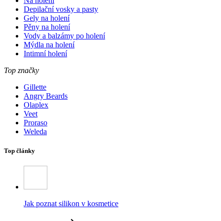
Na holení
Depilační vosky a pasty
Gely na holení
Pěny na holení
Vody a balzámy po holení
Mýdla na holení
Intimní holení
Top značky
Gillette
Angry Beards
Olaplex
Veet
Proraso
Weleda
Top články
Jak poznat silikon v kosmetice