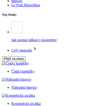
Italwax
Le Petit Marseillais
Top články
Jak poznat silikon v kosmetice
Celý magazín
Přejít na menu
Čisticí kartáčky
Náhradní hlavice
Kosmetická zrcátka