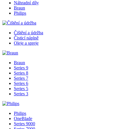
Náhradní díly
Braun
Philips
Čištění a údržba
Čisticí náplně
Oleje a spreje
Braun
Series 9
Series 8
Series 7
Series 6
Series 5
Series 3
Philips
OneBlade
Series 9000
Series 7000