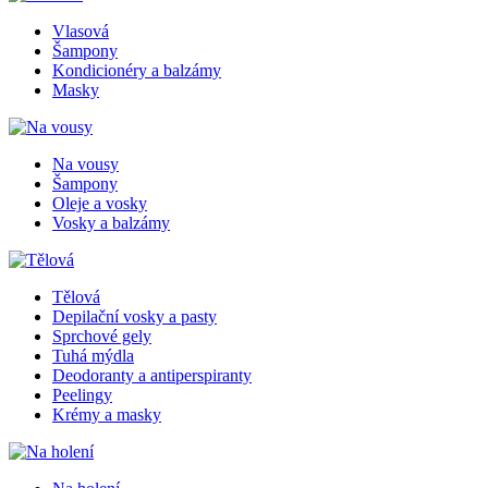
Vlasová
Šampony
Kondicionéry a balzámy
Masky
Na vousy
Šampony
Oleje a vosky
Vosky a balzámy
Tělová
Depilační vosky a pasty
Sprchové gely
Tuhá mýdla
Deodoranty a antiperspiranty
Peelingy
Krémy a masky