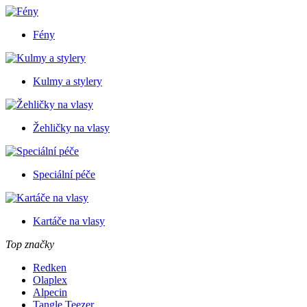
Fény
Kulmy a stylery
Žehličky na vlasy
Speciální péče
Kartáče na vlasy
Top značky
Redken
Olaplex
Alpecin
Tangle Teezer