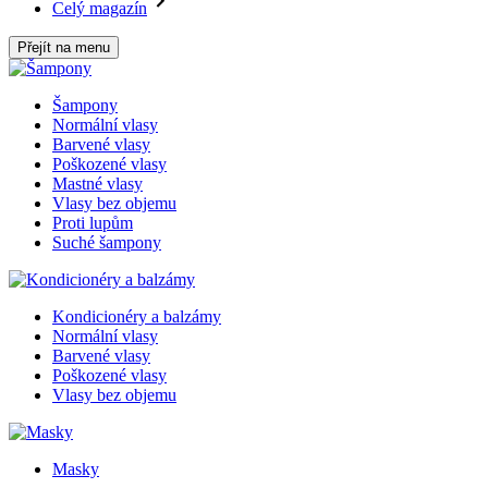
Celý magazín
Přejít na menu
Šampony
Normální vlasy
Barvené vlasy
Poškozené vlasy
Mastné vlasy
Vlasy bez objemu
Proti lupům
Suché šampony
Kondicionéry a balzámy
Normální vlasy
Barvené vlasy
Poškozené vlasy
Vlasy bez objemu
Masky