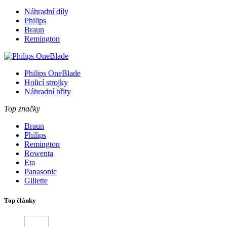
Náhradní díly
Philips
Braun
Remington
Philips OneBlade
Holicí strojky
Náhradní břity
Top značky
Braun
Philips
Remington
Rowenta
Eta
Panasonic
Gillette
Top články