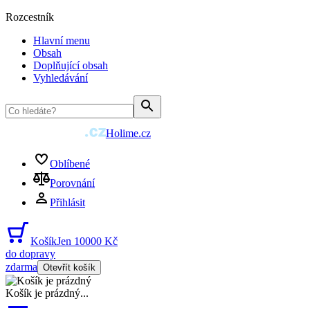
Rozcestník
Hlavní menu
Obsah
Doplňující obsah
Vyhledávání
Holime.cz
Oblíbené
Porovnání
Přihlásit
Košík
Jen 10000 Kč
do dopravy
zdarma
Otevřít košík
Košík je prázdný
...