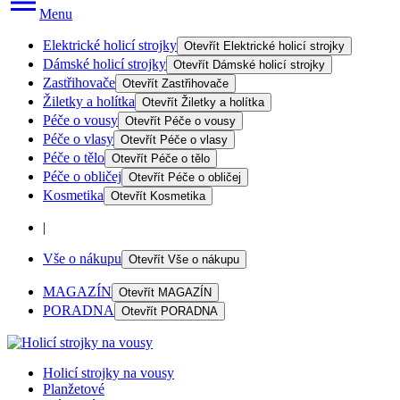
Menu
Elektrické holicí strojky
Otevřít
Elektrické holicí strojky
Dámské holicí strojky
Otevřít
Dámské holicí strojky
Zastřihovače
Otevřít
Zastřihovače
Žiletky a holítka
Otevřít
Žiletky a holítka
Péče o vousy
Otevřít
Péče o vousy
Péče o vlasy
Otevřít
Péče o vlasy
Péče o tělo
Otevřít
Péče o tělo
Péče o obličej
Otevřít
Péče o obličej
Kosmetika
Otevřít
Kosmetika
|
Vše o nákupu
Otevřít
Vše o nákupu
MAGAZÍN
Otevřít
MAGAZÍN
PORADNA
Otevřít
PORADNA
Holicí strojky na vousy
Planžetové