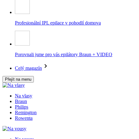
Profesionální IPL epilace v pohodlí domova
Porovnali jsme pro vás epilátory Braun + VIDEO
Celý magazín
Přejít na menu
Na vlasy
Braun
Philips
Remington
Rowenta