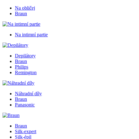
Na obličej
Braun
Na intimní partie
Depilátory
Braun
Philips
Remington
Náhradní díly
Braun
Panasonic
Braun
Silk-expert
Silk-épil