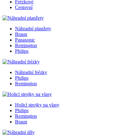
Frézkové
Cestovní
Náhradní planžety
Braun
Panasonic
Remington
Philips
Náhradní frézky
Philips
Remington
Holicí strojky na vlasy
Philips
Remington
Braun