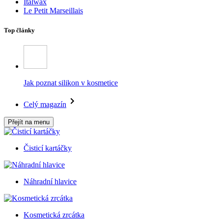
Italwax
Le Petit Marseillais
Top články
Jak poznat silikon v kosmetice
Celý magazín
Přejít na menu
Čisticí kartáčky
Náhradní hlavice
Kosmetická zrcátka