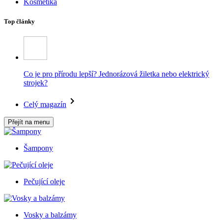
Kosmetika
Top články
Co je pro přírodu lepší? Jednorázová žiletka nebo elektrický
strojek?
Celý magazín
Přejít na menu
Šampony
Pečující oleje
Vosky a balzámy