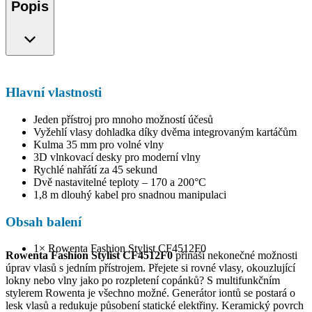
Popis
Hlavní vlastnosti
Jeden přístroj pro mnoho možností účesů
Vyžehlí vlasy dohladka díky dvěma integrovaným kartáčům
Kulma 35 mm pro volné vlny
3D vlnkovací desky pro moderní vlny
Rychlé nahřátí za 45 sekund
Dvě nastavitelné teploty – 170 a 200°C
1,8 m dlouhý kabel pro snadnou manipulaci
Obsah balení
1× Rowenta Fashion Stylist CF4512F0
Rowenta Fashion Stylist CF4512F0
přináší nekonečné možnosti
úprav vlasů s jedním přístrojem. Přejete si rovné vlasy, okouzlující
lokny nebo vlny jako po rozpletení copánků? S multifunkčním
stylerem Rowenta je všechno možné. Generátor iontů se postará o
lesk vlasů a redukuje působení statické elektřiny. Keramický povrch