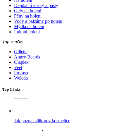
Na holení
Depilační vosky a pasty
Gely na holení
Pěny na holení
Vody a balzámy po holení
Mýdla na holení
Intimní holení
Top značky
Gillette
Angry Beards
Olaplex
Veet
Proraso
Weleda
Top články
Jak poznat silikon v kosmetice