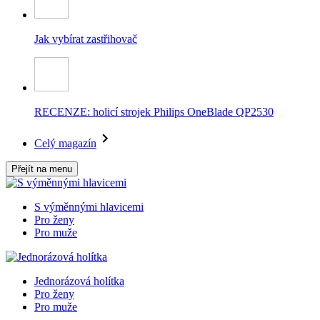
Jak vybírat zastřihovač
RECENZE: holicí strojek Philips OneBlade QP2530
Celý magazín
Přejít na menu
S výměnnými hlavicemi
Pro ženy
Pro muže
Jednorázová holítka
Pro ženy
Pro muže