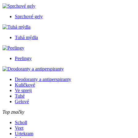
Sprchové gely
Tuhá mýdla
Peelingy
Deodoranty a antiperspiranty
Kuličkové
Ve spreji
Tuhé
Gelové
Top značky
Scholl
Veet
Urtekram