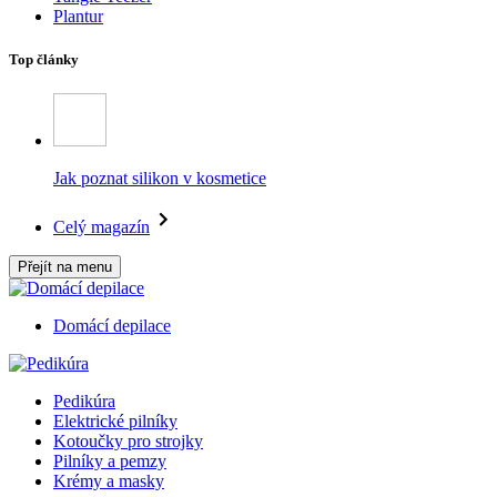
Plantur
Top články
Jak poznat silikon v kosmetice
Celý magazín
Přejít na menu
Domácí depilace
Pedikúra
Elektrické pilníky
Kotoučky pro strojky
Pilníky a pemzy
Krémy a masky