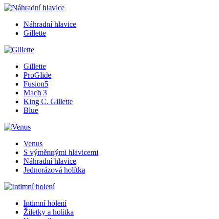
Náhradní hlavice
Gillette
Gillette
ProGlide
Fusion5
Mach 3
King C. Gillette
Blue
Venus
S výměnnými hlavicemi
Náhradní hlavice
Jednorázová holítka
Intimní holení
Žiletky a holítka