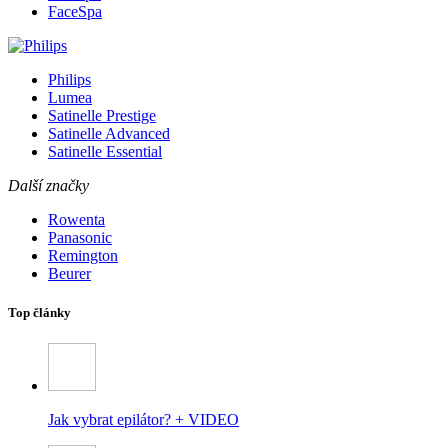
FaceSpa
Philips
Lumea
Satinelle Prestige
Satinelle Advanced
Satinelle Essential
Další značky
Rowenta
Panasonic
Remington
Beurer
Top články
Jak vybrat epilátor? + VIDEO