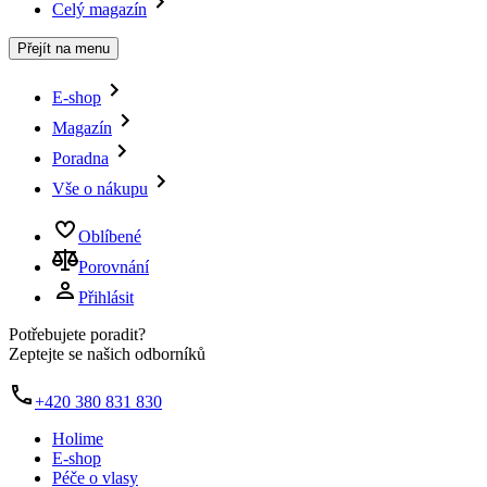
Celý magazín
Přejít na menu
E-shop
Magazín
Poradna
Vše o nákupu
Oblíbené
Porovnání
Přihlásit
Potřebujete poradit?
Zeptejte se našich odborníků
+420 380 831 830
Holime
E-shop
Péče o vlasy