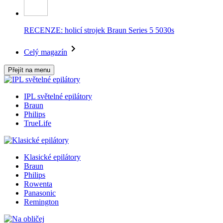
RECENZE: holicí strojek Braun Series 5 5030s
Celý magazín
Přejít na menu
IPL světelné epilátory
Braun
Philips
TrueLife
Klasické epilátory
Braun
Philips
Rowenta
Panasonic
Remington