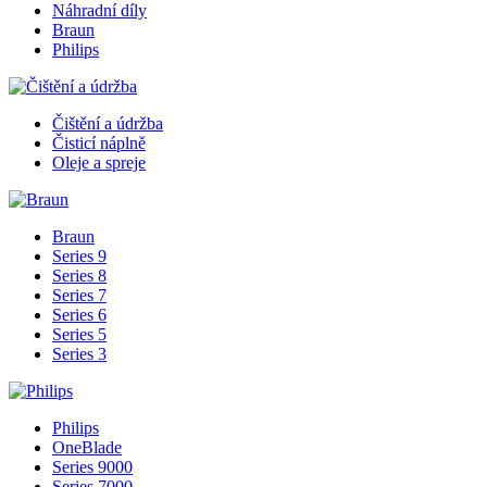
Náhradní díly
Braun
Philips
Čištění a údržba
Čisticí náplně
Oleje a spreje
Braun
Series 9
Series 8
Series 7
Series 6
Series 5
Series 3
Philips
OneBlade
Series 9000
Series 7000