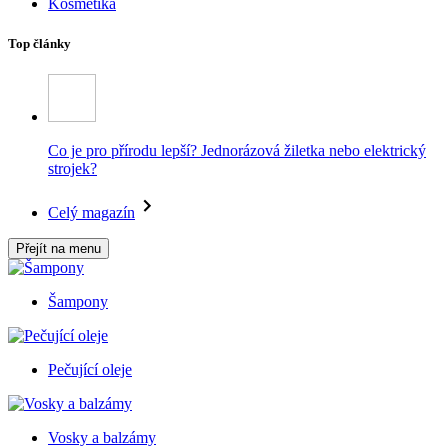
Kosmetika
Top články
Co je pro přírodu lepší? Jednorázová žiletka nebo elektrický
strojek?
Celý magazín
Přejít na menu
Šampony
Pečující oleje
Vosky a balzámy