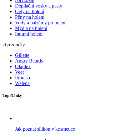
Na holení
Depilační vosky a pasty
Gely na holení
Pěny na holení
Vody a balzámy po holení
Mýdla na holení
Intimní holení
Top značky
Gillette
Angry Beards
Olaplex
Veet
Proraso
Weleda
Top články
Jak poznat silikon v kosmetice