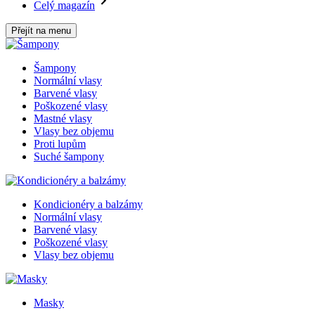
Celý magazín
Přejít na menu
Šampony
Normální vlasy
Barvené vlasy
Poškozené vlasy
Mastné vlasy
Vlasy bez objemu
Proti lupům
Suché šampony
Kondicionéry a balzámy
Normální vlasy
Barvené vlasy
Poškozené vlasy
Vlasy bez objemu
Masky