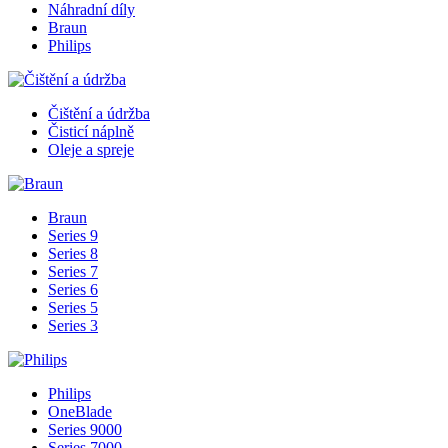
Náhradní díly
Braun
Philips
Čištění a údržba
Čisticí náplně
Oleje a spreje
Braun
Series 9
Series 8
Series 7
Series 6
Series 5
Series 3
Philips
OneBlade
Series 9000
Series 7000