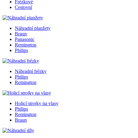
Frézkové
Cestovní
Náhradní planžety
Braun
Panasonic
Remington
Philips
Náhradní frézky
Philips
Remington
Holicí strojky na vlasy
Philips
Remington
Braun