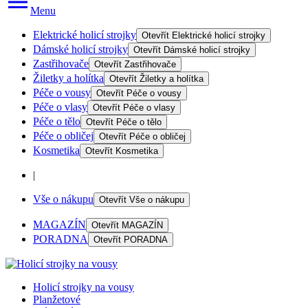
Menu
Elektrické holicí strojky
Otevřít
Elektrické holicí strojky
Dámské holicí strojky
Otevřít
Dámské holicí strojky
Zastřihovače
Otevřít
Zastřihovače
Žiletky a holítka
Otevřít
Žiletky a holítka
Péče o vousy
Otevřít
Péče o vousy
Péče o vlasy
Otevřít
Péče o vlasy
Péče o tělo
Otevřít
Péče o tělo
Péče o obličej
Otevřít
Péče o obličej
Kosmetika
Otevřít
Kosmetika
|
Vše o nákupu
Otevřít
Vše o nákupu
MAGAZÍN
Otevřít
MAGAZÍN
PORADNA
Otevřít
PORADNA
Holicí strojky na vousy
Planžetové