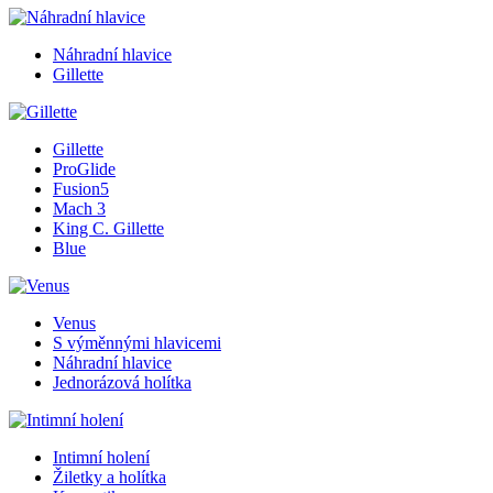
Náhradní hlavice
Gillette
Gillette
ProGlide
Fusion5
Mach 3
King C. Gillette
Blue
Venus
S výměnnými hlavicemi
Náhradní hlavice
Jednorázová holítka
Intimní holení
Žiletky a holítka