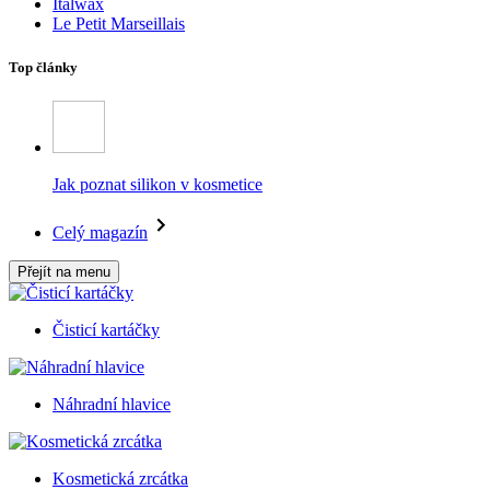
Italwax
Le Petit Marseillais
Top články
Jak poznat silikon v kosmetice
Celý magazín
Přejít na menu
Čisticí kartáčky
Náhradní hlavice
Kosmetická zrcátka