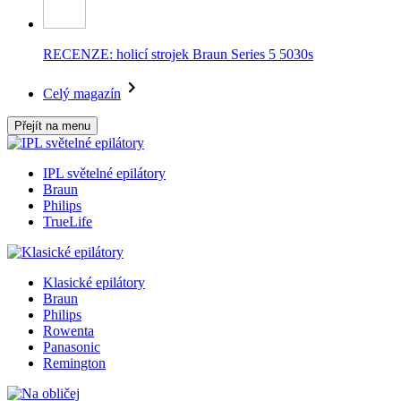
RECENZE: holicí strojek Braun Series 5 5030s
Celý magazín
Přejít na menu
IPL světelné epilátory
Braun
Philips
TrueLife
Klasické epilátory
Braun
Philips
Rowenta
Panasonic
Remington