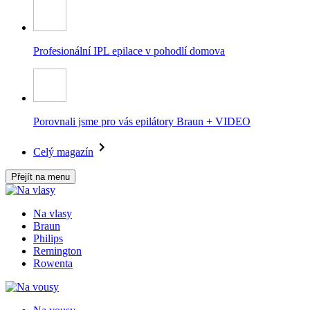
Profesionální IPL epilace v pohodlí domova
Porovnali jsme pro vás epilátory Braun + VIDEO
Celý magazín
Přejít na menu
Na vlasy
Braun
Philips
Remington
Rowenta