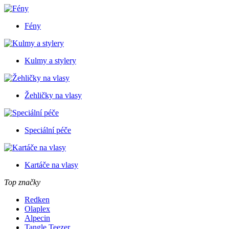
Fény
Kulmy a stylery
Žehličky na vlasy
Speciální péče
Kartáče na vlasy
Top značky
Redken
Olaplex
Alpecin
Tangle Teezer