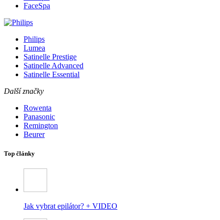
FaceSpa
Philips
Lumea
Satinelle Prestige
Satinelle Advanced
Satinelle Essential
Další značky
Rowenta
Panasonic
Remington
Beurer
Top články
Jak vybrat epilátor? + VIDEO