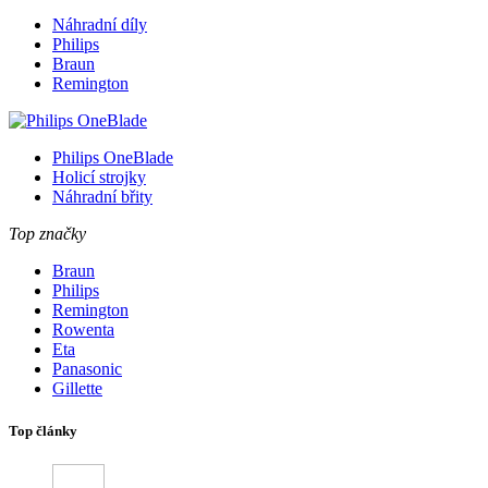
Náhradní díly
Philips
Braun
Remington
Philips OneBlade
Holicí strojky
Náhradní břity
Top značky
Braun
Philips
Remington
Rowenta
Eta
Panasonic
Gillette
Top články