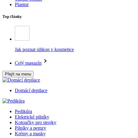
Plantur
Top články
Jak poznat silikon v kosmetice
Celý magazín
Přejít na menu
Domácí depilace
Pedikúra
Elektrické pilníky
Kotoučky pro strojky
Pilníky a pemzy
Krémy a masky