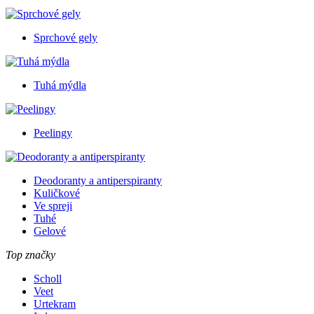
Sprchové gely
Tuhá mýdla
Peelingy
Deodoranty a antiperspiranty
Kuličkové
Ve spreji
Tuhé
Gelové
Top značky
Scholl
Veet
Urtekram