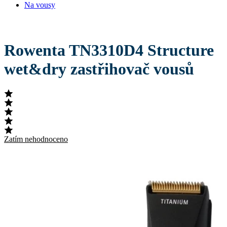
Na vousy
Rowenta TN3310D4 Structure
wet&dry zastřihovač vousů
Zatím nehodnoceno