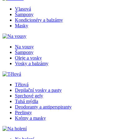
Vlasová
Šampony
Kondicionéry a balzámy
Masky
Na vousy
Šampony
Oleje a vosky
Vosky a balzámy
Tělová
Depilační vosky a pasty
Sprchové gely
Tuhá mýdla
Deodoranty a antiperspiranty
Peelingy
Krémy a masky