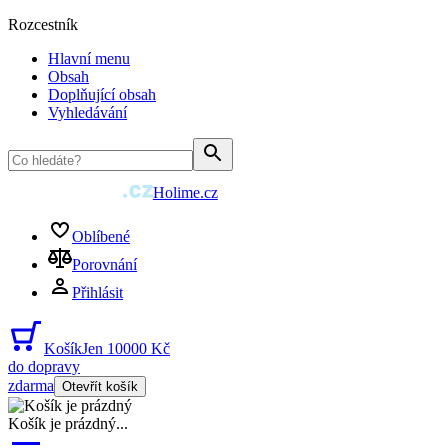
Rozcestník
Hlavní menu
Obsah
Doplňující obsah
Vyhledávání
Holime.cz
Oblíbené
Porovnání
Přihlásit
Košík
Jen 10000 Kč
do dopravy
zdarma
Otevřít košík
Košík je prázdný
...