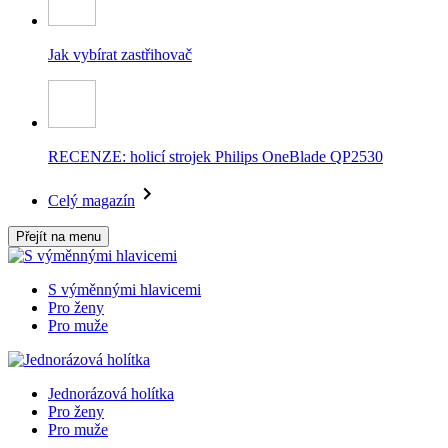
Jak vybírat zastřihovač
RECENZE: holicí strojek Philips OneBlade QP2530
Celý magazín
Přejít na menu
S výměnnými hlavicemi
Pro ženy
Pro muže
Jednorázová holítka
Pro ženy
Pro muže