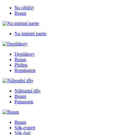
Na obličej
Braun
Na intimní partie
Depilátory
Braun
Philips
Remington
Náhradní díly
Braun
Panasonic
Braun
Silk-expert
Silk-épil