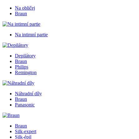
Na obličej
Braun
Na intimní partie
Depilátory
Braun
Philips
Remington
Náhradní díly
Braun
Panasonic
Braun
Silk-expert
Silk-épil