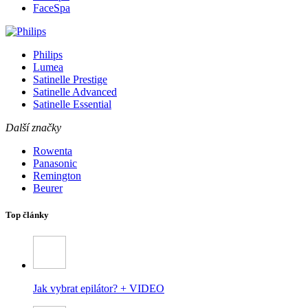
FaceSpa
Philips
Lumea
Satinelle Prestige
Satinelle Advanced
Satinelle Essential
Další značky
Rowenta
Panasonic
Remington
Beurer
Top články
Jak vybrat epilátor? + VIDEO