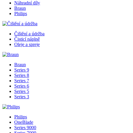
Náhradní díly
Braun
Philips
Čištění a údržba
Čisticí náplně
Oleje a spreje
Braun
Series 9
Series 8
Series 7
Series 6
Series 5
Series 3
Philips
OneBlade
Series 9000
Series 7000