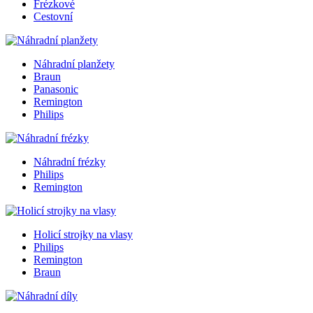
Frézkové
Cestovní
Náhradní planžety
Braun
Panasonic
Remington
Philips
Náhradní frézky
Philips
Remington
Holicí strojky na vlasy
Philips
Remington
Braun