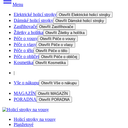
Menu
Elektrické holicí strojky
Otevřít
Elektrické holicí strojky
Dámské holicí strojky
Otevřít
Dámské holicí strojky
Zastřihovače
Otevřít
Zastřihovače
Žiletky a holítka
Otevřít
Žiletky a holítka
Péče o vousy
Otevřít
Péče o vousy
Péče o vlasy
Otevřít
Péče o vlasy
Péče o tělo
Otevřít
Péče o tělo
Péče o obličej
Otevřít
Péče o obličej
Kosmetika
Otevřít
Kosmetika
|
Vše o nákupu
Otevřít
Vše o nákupu
MAGAZÍN
Otevřít
MAGAZÍN
PORADNA
Otevřít
PORADNA
Holicí strojky na vousy
Planžetové