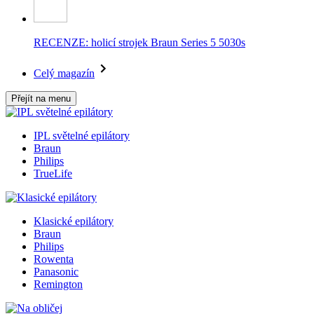
RECENZE: holicí strojek Braun Series 5 5030s
Celý magazín
Přejít na menu
IPL světelné epilátory
Braun
Philips
TrueLife
Klasické epilátory
Braun
Philips
Rowenta
Panasonic
Remington