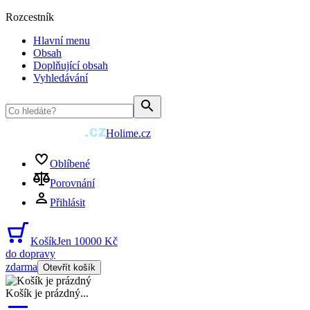
Rozcestník
Hlavní menu
Obsah
Doplňující obsah
Vyhledávání
Holime.cz
Oblíbené
Porovnání
Přihlásit
Košík
Jen 10000 Kč
do dopravy
zdarma
Otevřít košík
Košík je prázdný
...