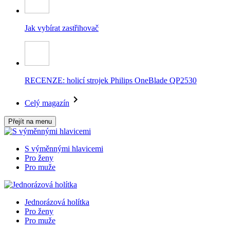
Jak vybírat zastřihovač
RECENZE: holicí strojek Philips OneBlade QP2530
Celý magazín
Přejít na menu
S výměnnými hlavicemi
Pro ženy
Pro muže
Jednorázová holítka
Pro ženy
Pro muže