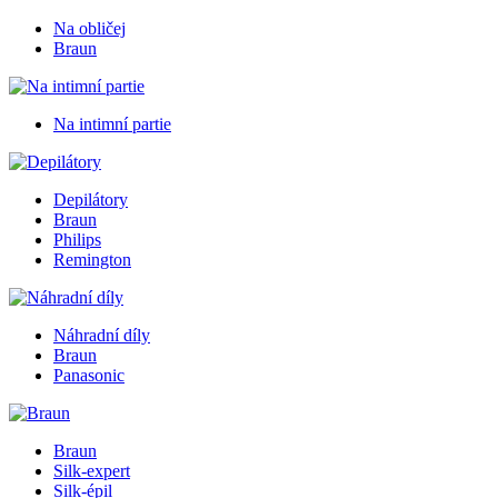
Na obličej
Braun
Na intimní partie
Depilátory
Braun
Philips
Remington
Náhradní díly
Braun
Panasonic
Braun
Silk-expert
Silk-épil