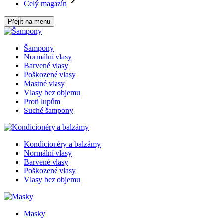
Celý magazín
Přejít na menu
Šampony
Normální vlasy
Barvené vlasy
Poškozené vlasy
Mastné vlasy
Vlasy bez objemu
Proti lupům
Suché šampony
Kondicionéry a balzámy
Normální vlasy
Barvené vlasy
Poškozené vlasy
Vlasy bez objemu
Masky