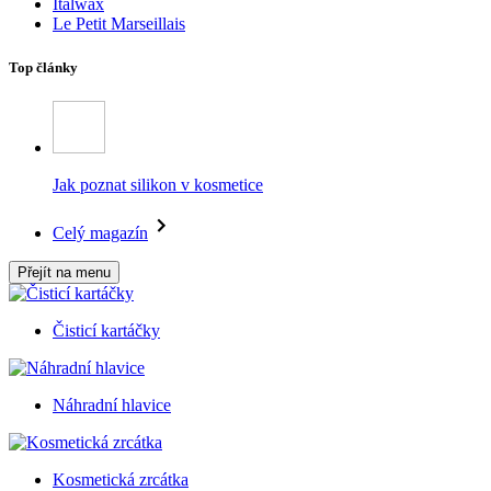
Italwax
Le Petit Marseillais
Top články
Jak poznat silikon v kosmetice
Celý magazín
Přejít na menu
Čisticí kartáčky
Náhradní hlavice
Kosmetická zrcátka