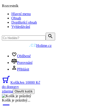
Rozcestník
Hlavní menu
Obsah
Doplňující obsah
Vyhledávání
Holime.cz
Oblíbené
Porovnání
Přihlásit
Košík
Jen 10000 Kč
do dopravy
zdarma
Otevřít košík
Košík je prázdný
...