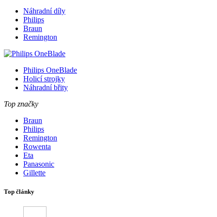
Náhradní díly
Philips
Braun
Remington
Philips OneBlade
Holicí strojky
Náhradní břity
Top značky
Braun
Philips
Remington
Rowenta
Eta
Panasonic
Gillette
Top články