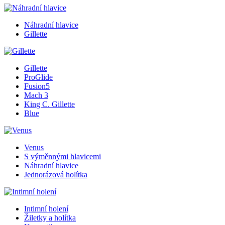
Náhradní hlavice
Gillette
Gillette
ProGlide
Fusion5
Mach 3
King C. Gillette
Blue
Venus
S výměnnými hlavicemi
Náhradní hlavice
Jednorázová holítka
Intimní holení
Žiletky a holítka