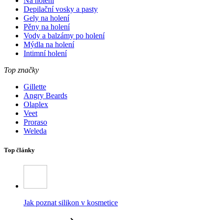
Na holení
Depilační vosky a pasty
Gely na holení
Pěny na holení
Vody a balzámy po holení
Mýdla na holení
Intimní holení
Top značky
Gillette
Angry Beards
Olaplex
Veet
Proraso
Weleda
Top články
Jak poznat silikon v kosmetice