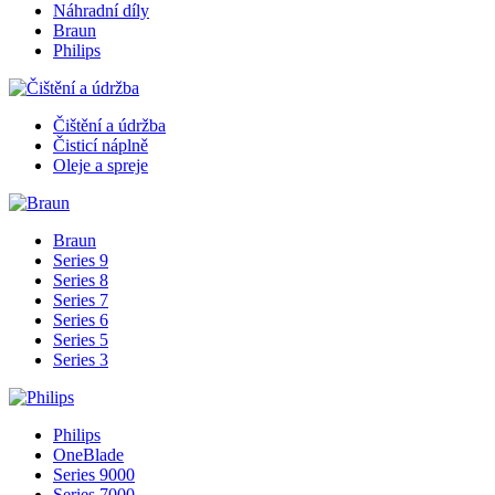
Náhradní díly
Braun
Philips
Čištění a údržba
Čisticí náplně
Oleje a spreje
Braun
Series 9
Series 8
Series 7
Series 6
Series 5
Series 3
Philips
OneBlade
Series 9000
Series 7000