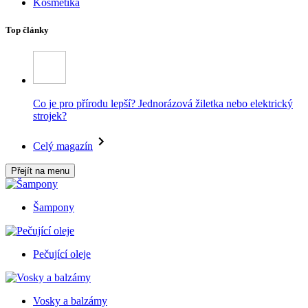
Kosmetika
Top články
Co je pro přírodu lepší? Jednorázová žiletka nebo elektrický
strojek?
Celý magazín
Přejít na menu
Šampony
Pečující oleje
Vosky a balzámy