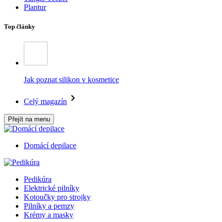
Plantur
Top články
Jak poznat silikon v kosmetice
Celý magazín
Přejít na menu
Domácí depilace
Pedikúra
Elektrické pilníky
Kotoučky pro strojky
Pilníky a pemzy
Krémy a masky