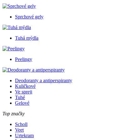
Sprchové gely
Tuhá mýdla
Peelingy
Deodoranty a antiperspiranty
Kuličkové
Ve spreji
Tuhé
Gelové
Top značky
Scholl
Veet
Urtekram