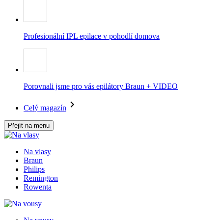
Profesionální IPL epilace v pohodlí domova
Porovnali jsme pro vás epilátory Braun + VIDEO
Celý magazín
Přejít na menu
Na vlasy
Braun
Philips
Remington
Rowenta