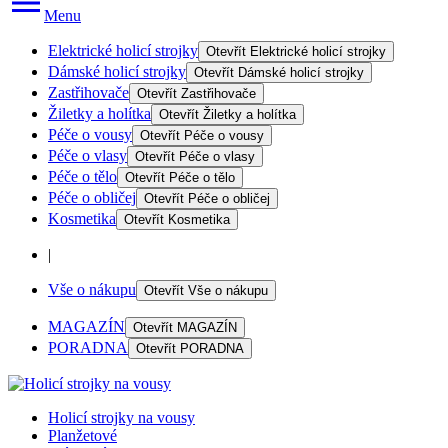
Menu
Elektrické holicí strojky
Otevřít
Elektrické holicí strojky
Dámské holicí strojky
Otevřít
Dámské holicí strojky
Zastřihovače
Otevřít
Zastřihovače
Žiletky a holítka
Otevřít
Žiletky a holítka
Péče o vousy
Otevřít
Péče o vousy
Péče o vlasy
Otevřít
Péče o vlasy
Péče o tělo
Otevřít
Péče o tělo
Péče o obličej
Otevřít
Péče o obličej
Kosmetika
Otevřít
Kosmetika
|
Vše o nákupu
Otevřít
Vše o nákupu
MAGAZÍN
Otevřít
MAGAZÍN
PORADNA
Otevřít
PORADNA
Holicí strojky na vousy
Planžetové