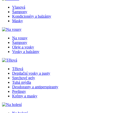
Vlasová
Šampony
Kondicionéry a balzámy
Masky
Na vousy
Šampony
Oleje a vosky
Vosky a balzámy
Tělová
Depilační vosky a pasty
Sprchové gely
Tuhá mýdla
Deodoranty a antiperspiranty
Peelingy
Krémy a masky