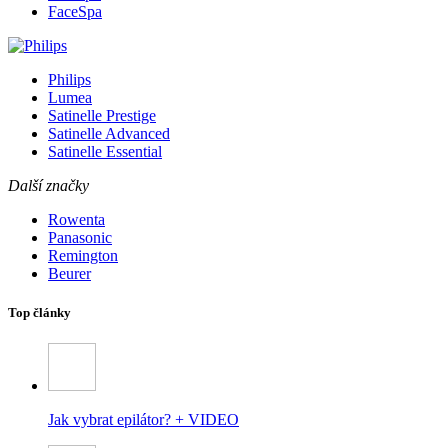
FaceSpa
Philips
Lumea
Satinelle Prestige
Satinelle Advanced
Satinelle Essential
Další značky
Rowenta
Panasonic
Remington
Beurer
Top články
Jak vybrat epilátor? + VIDEO