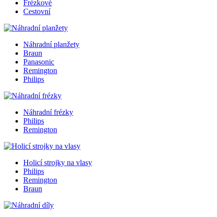
Frézkové
Cestovní
Náhradní planžety
Braun
Panasonic
Remington
Philips
Náhradní frézky
Philips
Remington
Holicí strojky na vlasy
Philips
Remington
Braun