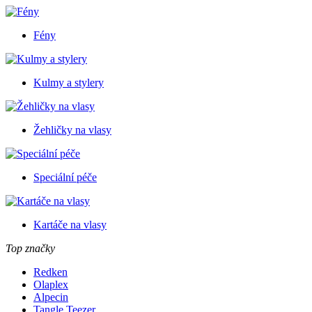
Fény
Kulmy a stylery
Žehličky na vlasy
Speciální péče
Kartáče na vlasy
Top značky
Redken
Olaplex
Alpecin
Tangle Teezer