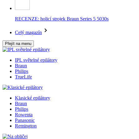
RECENZE: holicí strojek Braun Series 5 5030s
Celý magazín
Přejít na menu
IPL světelné epilátory
Braun
Philips
TrueLife
Klasické epilátory
Braun
Philips
Rowenta
Panasonic
Remington