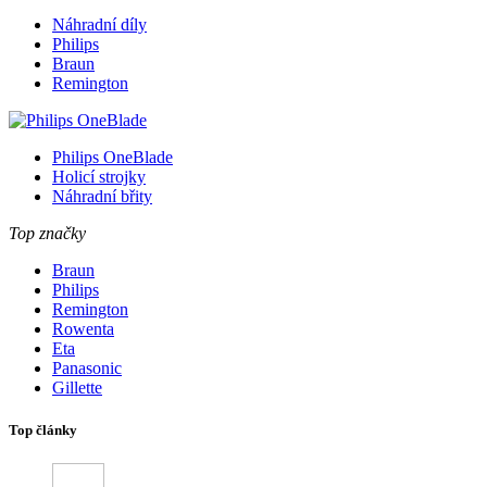
Náhradní díly
Philips
Braun
Remington
Philips OneBlade
Holicí strojky
Náhradní břity
Top značky
Braun
Philips
Remington
Rowenta
Eta
Panasonic
Gillette
Top články