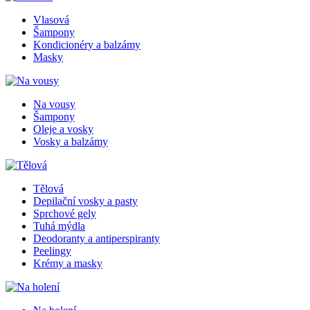
Vlasová
Šampony
Kondicionéry a balzámy
Masky
Na vousy
Šampony
Oleje a vosky
Vosky a balzámy
Tělová
Depilační vosky a pasty
Sprchové gely
Tuhá mýdla
Deodoranty a antiperspiranty
Peelingy
Krémy a masky