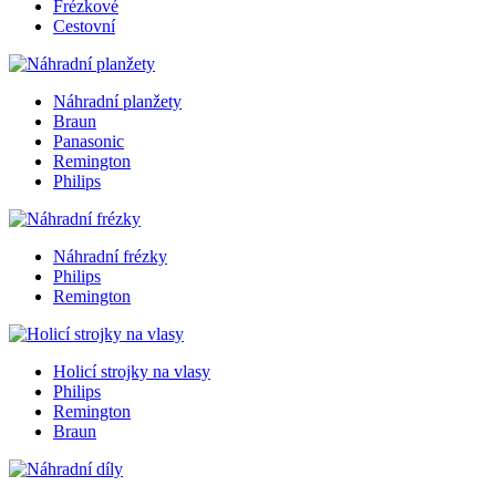
Frézkové
Cestovní
Náhradní planžety
Braun
Panasonic
Remington
Philips
Náhradní frézky
Philips
Remington
Holicí strojky na vlasy
Philips
Remington
Braun