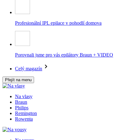
Profesionální IPL epilace v pohodlí domova
Porovnali jsme pro vás epilátory Braun + VIDEO
Celý magazín
Přejít na menu
Na vlasy
Braun
Philips
Remington
Rowenta