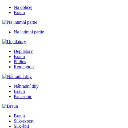
Na obličej
Braun
Na intimní partie
Depilátory
Braun
Philips
Remington
Náhradní díly
Braun
Panasonic
Braun
Silk-expert
Silk-épil