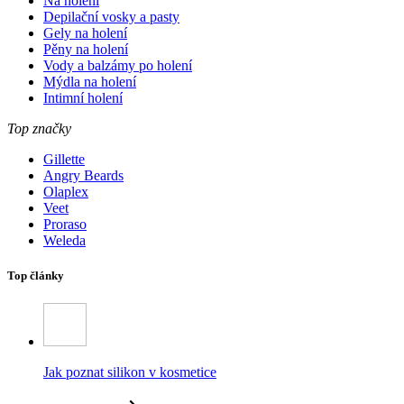
Na holení
Depilační vosky a pasty
Gely na holení
Pěny na holení
Vody a balzámy po holení
Mýdla na holení
Intimní holení
Top značky
Gillette
Angry Beards
Olaplex
Veet
Proraso
Weleda
Top články
Jak poznat silikon v kosmetice