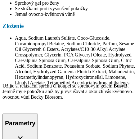
Sprchový gel pro ženy
Se složkami proti vysoušení pokožky
Jemná ovocno-květinová vůně
Zloženie
Aqua, Sodium Laureth Sulfate, Coco-Glucoside,
Cocamidopropyl Betaine, Sodium Chloride, Parfum, Sesame
Oil Glycereth-8 Esters, Acrylates/C10-30 Alkyl Acrylate
Crosspolymer, Glycerin, PCA Glyceryl Oleate, Hydrolyzed
Caesalpinia Spinosa Gum, Caesalpinia Spinosa Gum, Citric
Acid, Sodium Benzoate, Potassium Sorbate, Sodium Phytate,
Alcohol, Hydrolyzed Gardenia Florida Extract, Maltodextrin,
Hexamethylindanopyran, Hydroxycitronellal, Limonene,
Linalyl Acetate, Tetramethyl Acetyloctahydronaphthalenes.
Užijte si relaxační sprchu či koupel se sprchovým gelem
BusyB
.
Jemně myje pokožku aniž by ji vysušoval a okouzlí vás květinovo-
ovocnou vůní Becky Blossom.
Parametry