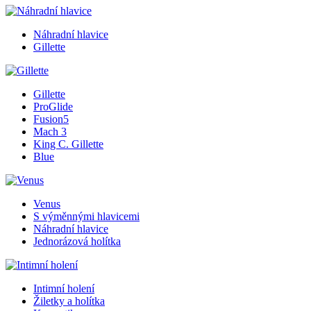
Náhradní hlavice
Gillette
Gillette
ProGlide
Fusion5
Mach 3
King C. Gillette
Blue
Venus
S výměnnými hlavicemi
Náhradní hlavice
Jednorázová holítka
Intimní holení
Žiletky a holítka