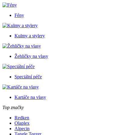
Fény
Kulmy a stylery
Žehličky na vlasy
Speciální péče
Kartáče na vlasy
Top značky
Redken
Olaplex
Alpecin
Tangle Teezer