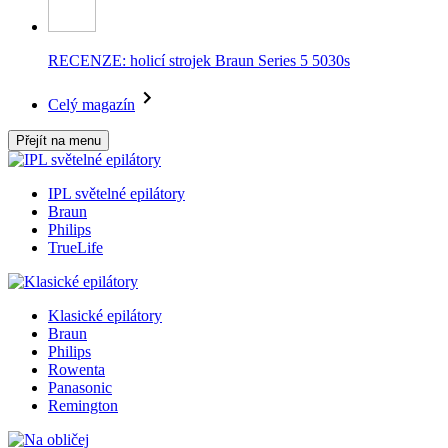
RECENZE: holicí strojek Braun Series 5 5030s
Celý magazín
Přejít na menu
IPL světelné epilátory
Braun
Philips
TrueLife
Klasické epilátory
Braun
Philips
Rowenta
Panasonic
Remington