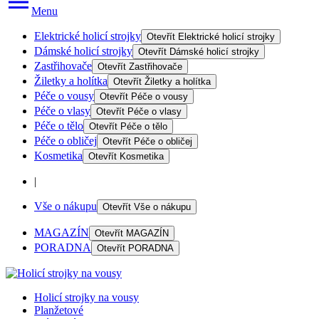
Menu
Elektrické holicí strojky
Otevřít
Elektrické holicí strojky
Dámské holicí strojky
Otevřít
Dámské holicí strojky
Zastřihovače
Otevřít
Zastřihovače
Žiletky a holítka
Otevřít
Žiletky a holítka
Péče o vousy
Otevřít
Péče o vousy
Péče o vlasy
Otevřít
Péče o vlasy
Péče o tělo
Otevřít
Péče o tělo
Péče o obličej
Otevřít
Péče o obličej
Kosmetika
Otevřít
Kosmetika
|
Vše o nákupu
Otevřít
Vše o nákupu
MAGAZÍN
Otevřít
MAGAZÍN
PORADNA
Otevřít
PORADNA
Holicí strojky na vousy
Planžetové