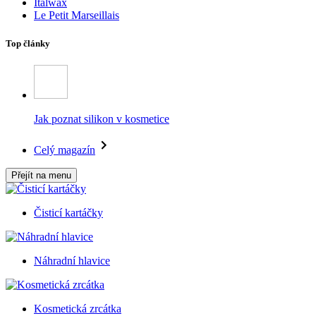
Italwax
Le Petit Marseillais
Top články
Jak poznat silikon v kosmetice
Celý magazín
Přejít na menu
Čisticí kartáčky
Náhradní hlavice
Kosmetická zrcátka