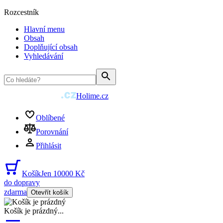
Rozcestník
Hlavní menu
Obsah
Doplňující obsah
Vyhledávání
Holime.cz
Oblíbené
Porovnání
Přihlásit
Košík
Jen 10000 Kč
do dopravy
zdarma
Otevřít košík
Košík je prázdný
...