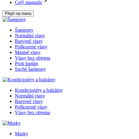
Celý magazín
Přejít na menu
Šampony
Normální vlasy
Barvené vlasy
Poškozené vlasy
Mastné vlasy
Vlasy bez objemu
Proti lupům
Suché šampony
Kondicionéry a balzámy
Normální vlasy
Barvené vlasy
Poškozené vlasy
Vlasy bez objemu
Masky