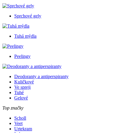
Sprchové gely
Tuhá mýdla
Peelingy
Deodoranty a antiperspiranty
Kuličkové
Ve spreji
Tuhé
Gelové
Top značky
Scholl
Veet
Urtekram