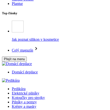
Plantur
Top články
Jak poznat silikon v kosmetice
Celý magazín
Přejít na menu
Domácí depilace
Pedikúra
Elektrické pilníky
Kotoučky pro strojky
Pilníky a pemzy
Krémy a masky