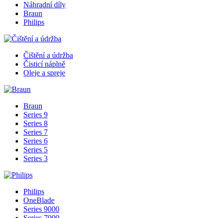
Náhradní díly
Braun
Philips
Čištění a údržba
Čisticí náplně
Oleje a spreje
Braun
Series 9
Series 8
Series 7
Series 6
Series 5
Series 3
Philips
OneBlade
Series 9000
Series 7000