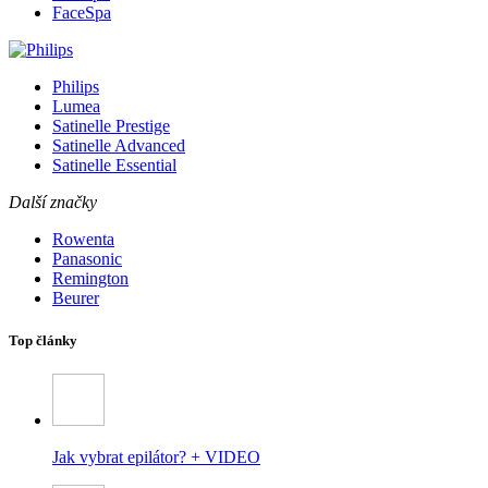
FaceSpa
Philips
Lumea
Satinelle Prestige
Satinelle Advanced
Satinelle Essential
Další značky
Rowenta
Panasonic
Remington
Beurer
Top články
Jak vybrat epilátor? + VIDEO