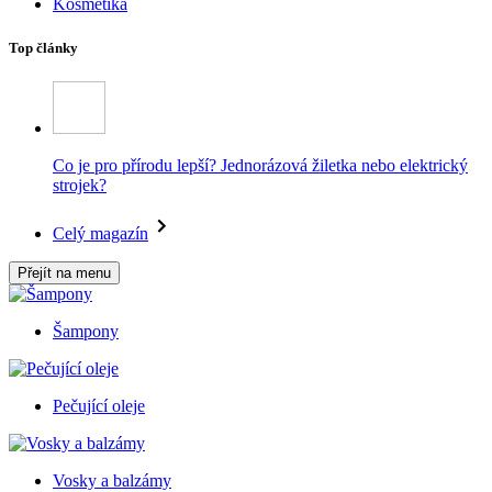
Kosmetika
Top články
Co je pro přírodu lepší? Jednorázová žiletka nebo elektrický
strojek?
Celý magazín
Přejít na menu
Šampony
Pečující oleje
Vosky a balzámy