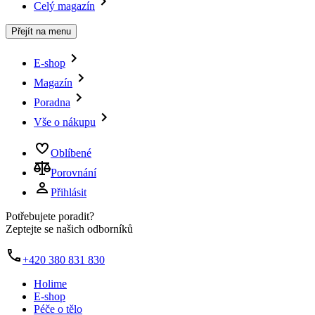
Celý magazín
Přejít na menu
E-shop
Magazín
Poradna
Vše o nákupu
Oblíbené
Porovnání
Přihlásit
Potřebujete poradit?
Zeptejte se našich odborníků
+420 380 831 830
Holime
E-shop
Péče o tělo