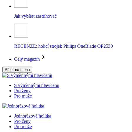
Jak vybírat zastřihovač
RECENZE: holicí strojek Philips OneBlade QP2530
Celý magazín
Přejít na menu
S výměnnými hlavicemi
Pro ženy
Pro muže
Jednorázová holítka
Pro ženy
Pro muže