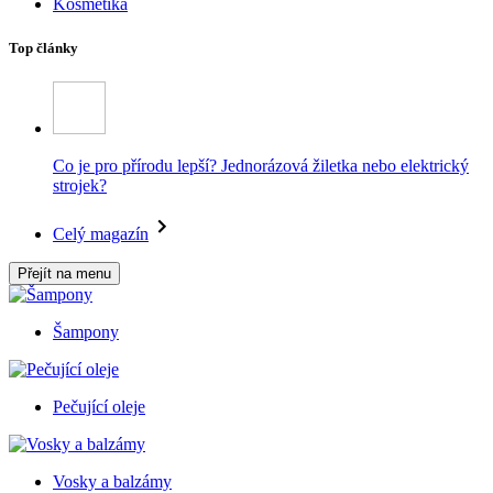
Kosmetika
Top články
Co je pro přírodu lepší? Jednorázová žiletka nebo elektrický
strojek?
Celý magazín
Přejít na menu
Šampony
Pečující oleje
Vosky a balzámy