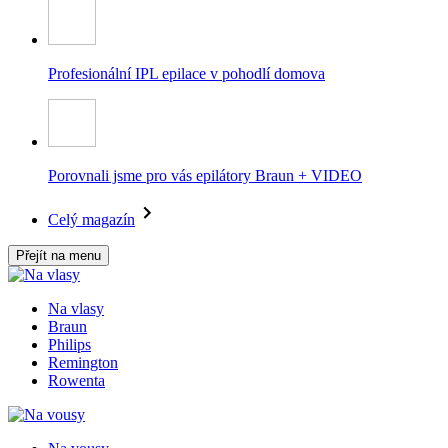
Profesionální IPL epilace v pohodlí domova
Porovnali jsme pro vás epilátory Braun + VIDEO
Celý magazín
Přejít na menu
Na vlasy
Braun
Philips
Remington
Rowenta