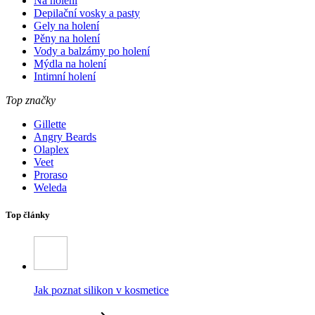
Na holení
Depilační vosky a pasty
Gely na holení
Pěny na holení
Vody a balzámy po holení
Mýdla na holení
Intimní holení
Top značky
Gillette
Angry Beards
Olaplex
Veet
Proraso
Weleda
Top články
Jak poznat silikon v kosmetice