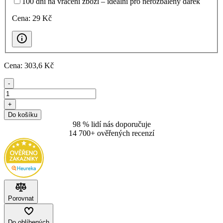
100 dní na vrácení zboží – ideální pro nerozbalený dárek
Cena:
29
Kč
Cena:
303
,6 Kč
-
+
Do košíku
98 % lidí nás doporučuje
14 700+ ověřených recenzí
Porovnat
Do oblíbených