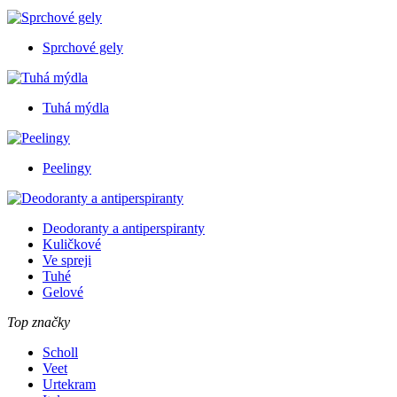
Sprchové gely
Tuhá mýdla
Peelingy
Deodoranty a antiperspiranty
Kuličkové
Ve spreji
Tuhé
Gelové
Top značky
Scholl
Veet
Urtekram