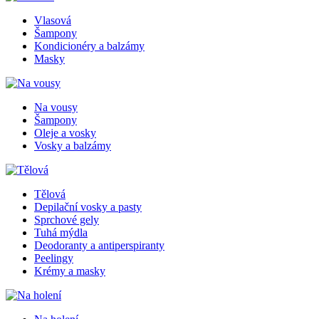
Vlasová
Šampony
Kondicionéry a balzámy
Masky
Na vousy
Šampony
Oleje a vosky
Vosky a balzámy
Tělová
Depilační vosky a pasty
Sprchové gely
Tuhá mýdla
Deodoranty a antiperspiranty
Peelingy
Krémy a masky