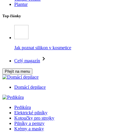
Plantur
Top články
Jak poznat silikon v kosmetice
Celý magazín
Přejít na menu
Domácí depilace
Pedikúra
Elektrické pilníky
Kotoučky pro strojky
Pilníky a pemzy
Krémy a masky