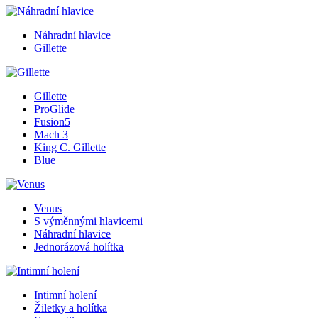
Náhradní hlavice
Gillette
Gillette
ProGlide
Fusion5
Mach 3
King C. Gillette
Blue
Venus
S výměnnými hlavicemi
Náhradní hlavice
Jednorázová holítka
Intimní holení
Žiletky a holítka