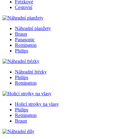
Frézkové
Cestovní
Náhradní planžety
Braun
Panasonic
Remington
Philips
Náhradní frézky
Philips
Remington
Holicí strojky na vlasy
Philips
Remington
Braun