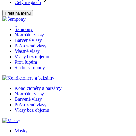
Celý magazín
Přejít na menu
Šampony
Normální vlasy
Barvené vlasy
Poškozené vlasy
Mastné vlasy
Vlasy bez objemu
Proti lupům
Suché šampony
Kondicionéry a balzámy
Normální vlasy
Barvené vlasy
Poškozené vlasy
Vlasy bez objemu
Masky