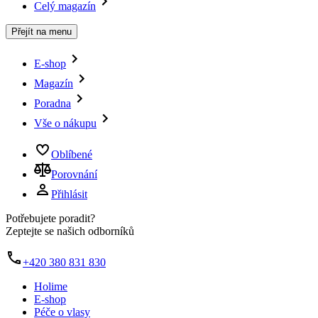
Celý magazín
Přejít na menu
E-shop
Magazín
Poradna
Vše o nákupu
Oblíbené
Porovnání
Přihlásit
Potřebujete poradit?
Zeptejte se našich odborníků
+420 380 831 830
Holime
E-shop
Péče o vlasy