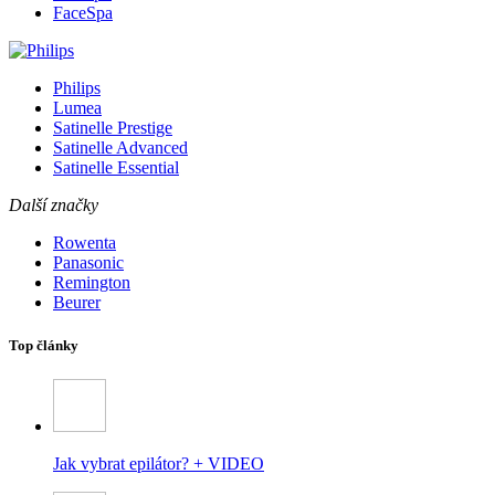
FaceSpa
Philips
Lumea
Satinelle Prestige
Satinelle Advanced
Satinelle Essential
Další značky
Rowenta
Panasonic
Remington
Beurer
Top články
Jak vybrat epilátor? + VIDEO