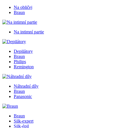
Na obličej
Braun
Na intimní partie
Depilátory
Braun
Philips
Remington
Náhradní díly
Braun
Panasonic
Braun
Silk-expert
Silk-épil