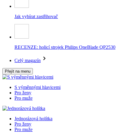
Jak vybírat zastřihovač
RECENZE: holicí strojek Philips OneBlade QP2530
Celý magazín
Přejít na menu
S výměnnými hlavicemi
Pro ženy
Pro muže
Jednorázová holítka
Pro ženy
Pro muže