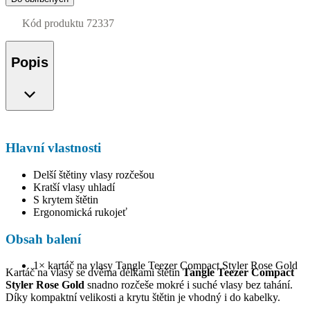
Kód produktu
72337
Popis
Hlavní vlastnosti
Delší štětiny vlasy rozčešou
Kratší vlasy uhladí
S krytem štětin
Ergonomická rukojeť
Obsah balení
1× kartáč na vlasy Tangle Teezer Compact Styler Rose Gold
Kartáč na vlasy se dvěma délkami štětin
Tangle Teezer Compact
Styler Rose Gold
snadno rozčeše mokré i suché vlasy bez tahání.
Díky kompaktní velikosti a krytu štětin je vhodný i do kabelky.