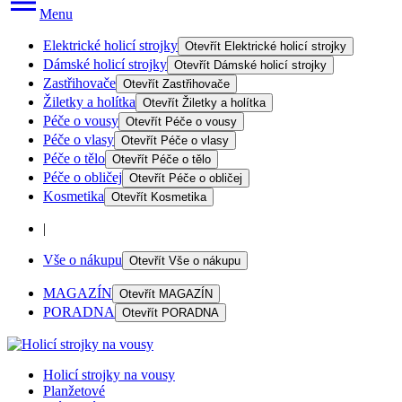
Menu
Elektrické holicí strojky
Otevřít
Elektrické holicí strojky
Dámské holicí strojky
Otevřít
Dámské holicí strojky
Zastřihovače
Otevřít
Zastřihovače
Žiletky a holítka
Otevřít
Žiletky a holítka
Péče o vousy
Otevřít
Péče o vousy
Péče o vlasy
Otevřít
Péče o vlasy
Péče o tělo
Otevřít
Péče o tělo
Péče o obličej
Otevřít
Péče o obličej
Kosmetika
Otevřít
Kosmetika
|
Vše o nákupu
Otevřít
Vše o nákupu
MAGAZÍN
Otevřít
MAGAZÍN
PORADNA
Otevřít
PORADNA
Holicí strojky na vousy
Planžetové