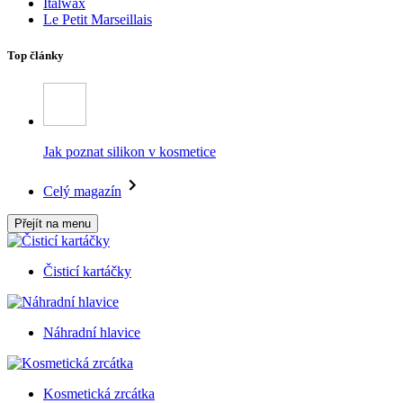
Italwax
Le Petit Marseillais
Top články
Jak poznat silikon v kosmetice
Celý magazín
Přejít na menu
Čisticí kartáčky
Náhradní hlavice
Kosmetická zrcátka