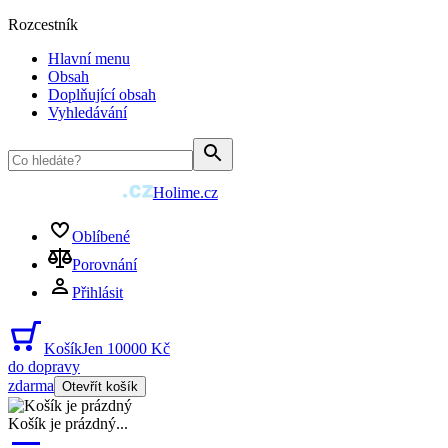
Rozcestník
Hlavní menu
Obsah
Doplňující obsah
Vyhledávání
Holime.cz
Oblíbené
Porovnání
Přihlásit
Košík
Jen 10000 Kč
do dopravy
zdarma
Otevřít košík
Košík je prázdný
...