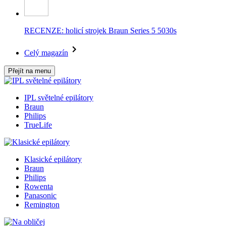
RECENZE: holicí strojek Braun Series 5 5030s
Celý magazín
Přejít na menu
IPL světelné epilátory
Braun
Philips
TrueLife
Klasické epilátory
Braun
Philips
Rowenta
Panasonic
Remington