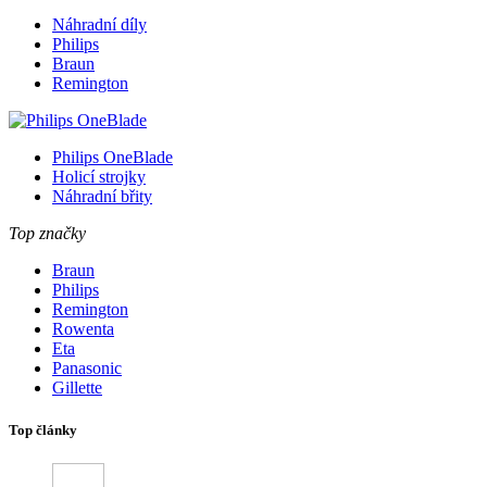
Náhradní díly
Philips
Braun
Remington
Philips OneBlade
Holicí strojky
Náhradní břity
Top značky
Braun
Philips
Remington
Rowenta
Eta
Panasonic
Gillette
Top články