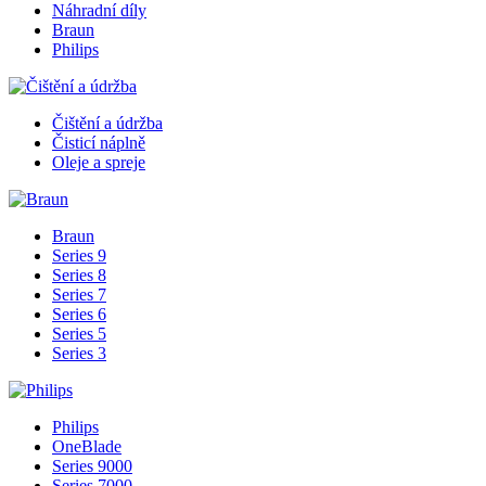
Náhradní díly
Braun
Philips
Čištění a údržba
Čisticí náplně
Oleje a spreje
Braun
Series 9
Series 8
Series 7
Series 6
Series 5
Series 3
Philips
OneBlade
Series 9000
Series 7000