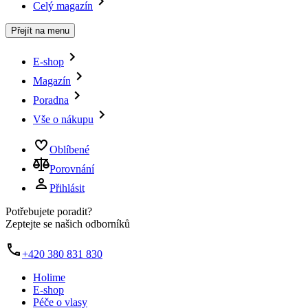
Celý magazín
Přejít na menu
E-shop
Magazín
Poradna
Vše o nákupu
Oblíbené
Porovnání
Přihlásit
Potřebujete poradit?
Zeptejte se našich odborníků
+420 380 831 830
Holime
E-shop
Péče o vlasy