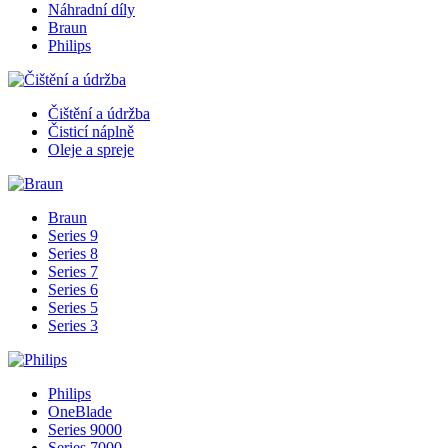
Náhradní díly
Braun
Philips
Čištění a údržba
Čisticí náplně
Oleje a spreje
Braun
Series 9
Series 8
Series 7
Series 6
Series 5
Series 3
Philips
OneBlade
Series 9000
Series 7000