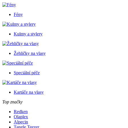
Fény
Kulmy a stylery
Žehličky na vlasy
Speciální péče
Kartáče na vlasy
Top značky
Redken
Olaplex
Alpecin
Tangle Teezer