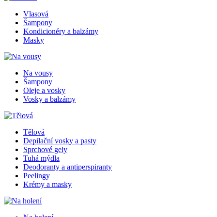
Vlasová
Šampony
Kondicionéry a balzámy
Masky
Na vousy
Šampony
Oleje a vosky
Vosky a balzámy
Tělová
Depilační vosky a pasty
Sprchové gely
Tuhá mýdla
Deodoranty a antiperspiranty
Peelingy
Krémy a masky