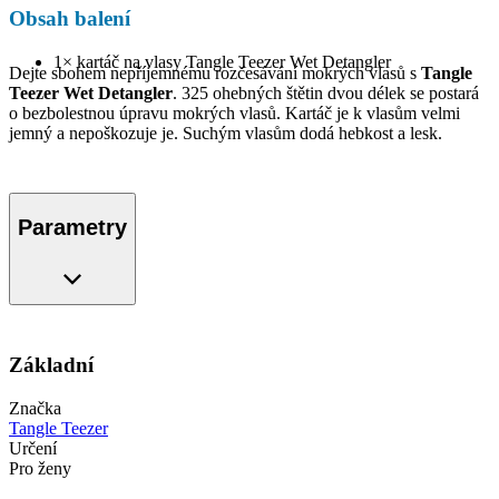
Obsah balení
1× kartáč na vlasy Tangle Teezer Wet Detangler
Dejte sbohem nepříjemnému rozčesávání mokrých vlasů s
Tangle
Teezer Wet Detangler
. 325 ohebných štětin dvou délek se postará
o bezbolestnou úpravu mokrých vlasů. Kartáč je k vlasům velmi
jemný a nepoškozuje je. Suchým vlasům dodá hebkost a lesk.
Parametry
Základní
Značka
Tangle Teezer
Určení
Pro ženy