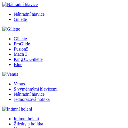
Náhradní hlavice
Gillette
Gillette
ProGlide
Fusion5
Mach 3
King C. Gillette
Blue
Venus
S výměnnými hlavicemi
Náhradní hlavice
Jednorázová holítka
Intimní holení
Žiletky a holítka