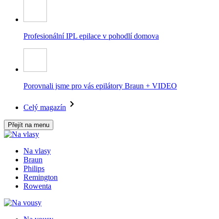
Profesionální IPL epilace v pohodlí domova
Porovnali jsme pro vás epilátory Braun + VIDEO
Celý magazín
Přejít na menu
Na vlasy
Braun
Philips
Remington
Rowenta