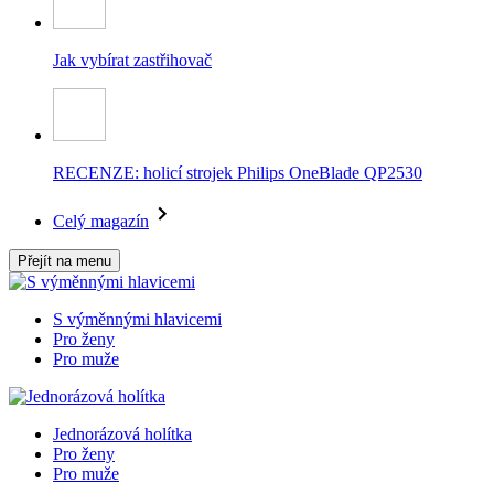
Jak vybírat zastřihovač
RECENZE: holicí strojek Philips OneBlade QP2530
Celý magazín
Přejít na menu
S výměnnými hlavicemi
Pro ženy
Pro muže
Jednorázová holítka
Pro ženy
Pro muže