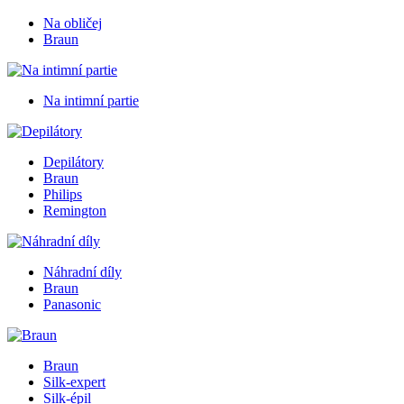
Na obličej
Braun
Na intimní partie
Depilátory
Braun
Philips
Remington
Náhradní díly
Braun
Panasonic
Braun
Silk-expert
Silk-épil