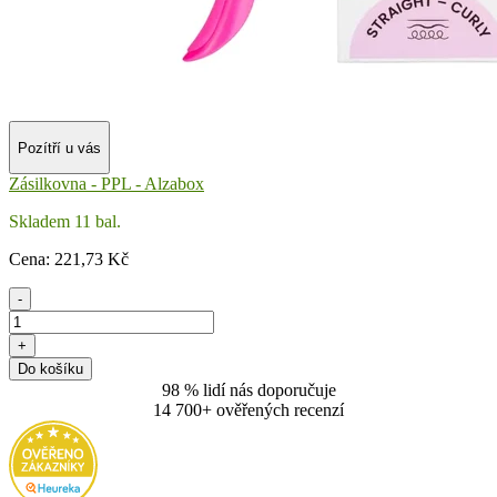
Pozítří u vás
Zásilkovna - PPL - Alzabox
Skladem 11 bal.
Cena:
221
,73 Kč
-
+
Do košíku
98 % lidí nás doporučuje
14 700+ ověřených recenzí