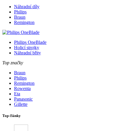
Náhradní díly
Philips
Braun
Remington
Philips OneBlade
Holicí strojky
Náhradní břity
Top značky
Braun
Philips
Remington
Rowenta
Eta
Panasonic
Gillette
Top články