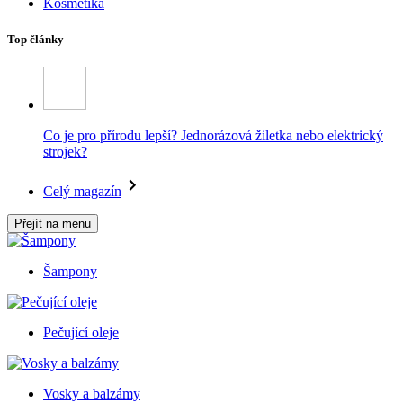
Kosmetika
Top články
Co je pro přírodu lepší? Jednorázová žiletka nebo elektrický
strojek?
Celý magazín
Přejít na menu
Šampony
Pečující oleje
Vosky a balzámy