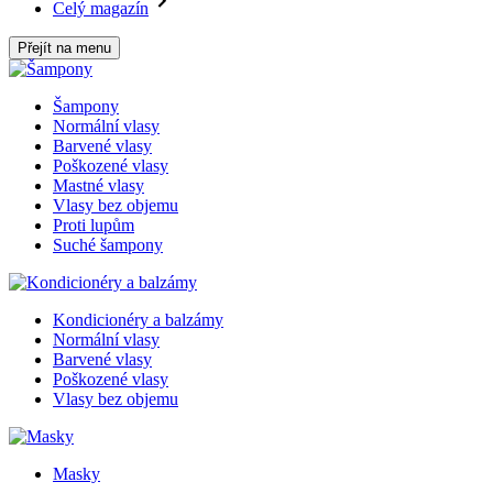
Celý magazín
Přejít na menu
Šampony
Normální vlasy
Barvené vlasy
Poškozené vlasy
Mastné vlasy
Vlasy bez objemu
Proti lupům
Suché šampony
Kondicionéry a balzámy
Normální vlasy
Barvené vlasy
Poškozené vlasy
Vlasy bez objemu
Masky