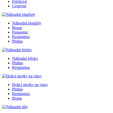
Frézkové
Cestovní
Náhradní planžety
Braun
Panasonic
Remington
Philips
Náhradní frézky
Philips
Remington
Holicí strojky na vlasy
Philips
Remington
Braun