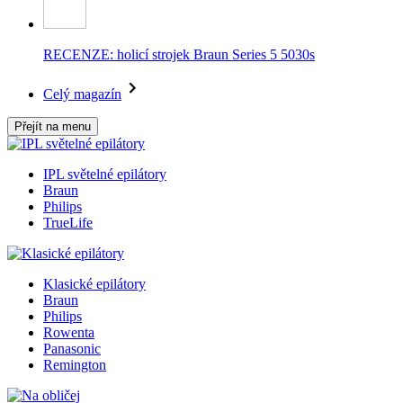
RECENZE: holicí strojek Braun Series 5 5030s
Celý magazín
Přejít na menu
IPL světelné epilátory
Braun
Philips
TrueLife
Klasické epilátory
Braun
Philips
Rowenta
Panasonic
Remington