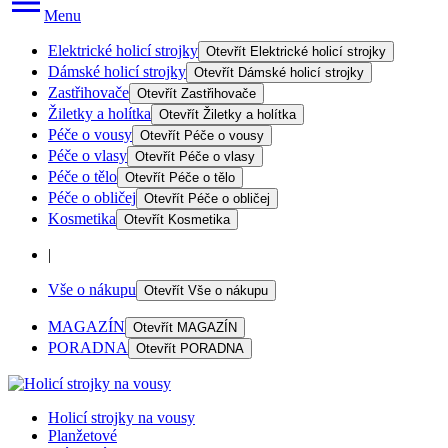
Menu
Elektrické holicí strojky
Otevřít
Elektrické holicí strojky
Dámské holicí strojky
Otevřít
Dámské holicí strojky
Zastřihovače
Otevřít
Zastřihovače
Žiletky a holítka
Otevřít
Žiletky a holítka
Péče o vousy
Otevřít
Péče o vousy
Péče o vlasy
Otevřít
Péče o vlasy
Péče o tělo
Otevřít
Péče o tělo
Péče o obličej
Otevřít
Péče o obličej
Kosmetika
Otevřít
Kosmetika
|
Vše o nákupu
Otevřít
Vše o nákupu
MAGAZÍN
Otevřít
MAGAZÍN
PORADNA
Otevřít
PORADNA
Holicí strojky na vousy
Planžetové