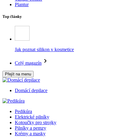
Plantur
Top články
Jak poznat silikon v kosmetice
Celý magazín
Přejít na menu
Domácí depilace
Pedikúra
Elektrické pilníky
Kotoučky pro strojky
Pilníky a pemzy
Krémy a masky