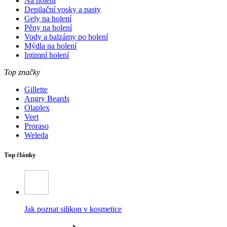
Na holení
Depilační vosky a pasty
Gely na holení
Pěny na holení
Vody a balzámy po holení
Mýdla na holení
Intimní holení
Top značky
Gillette
Angry Beards
Olaplex
Veet
Proraso
Weleda
Top články
Jak poznat silikon v kosmetice