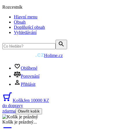
Rozcestník
Hlavní menu
Obsah
Doplňující obsah
Vyhledávání
Holime.cz
Oblíbené
Porovnání
Přihlásit
Košík
Jen 10000 Kč
do dopravy
zdarma
Otevřít košík
Košík je prázdný
...