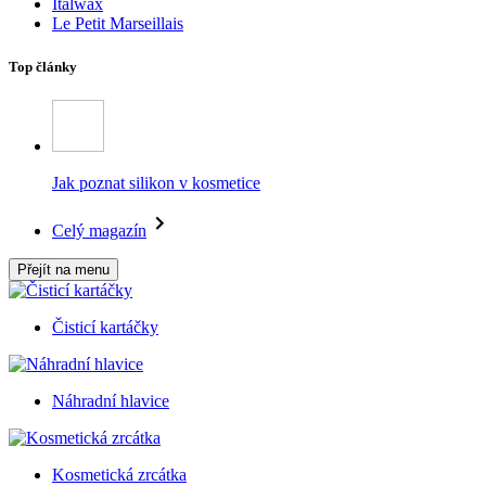
Italwax
Le Petit Marseillais
Top články
Jak poznat silikon v kosmetice
Celý magazín
Přejít na menu
Čisticí kartáčky
Náhradní hlavice
Kosmetická zrcátka