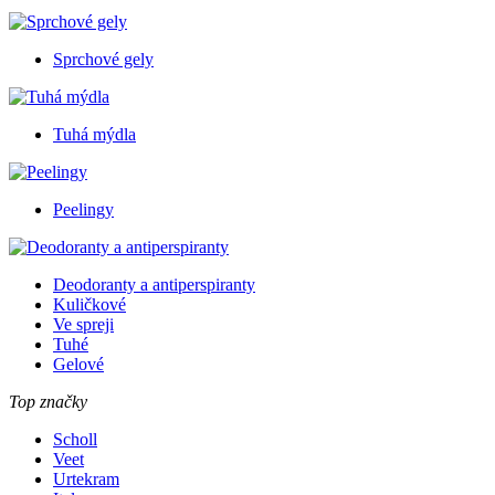
Sprchové gely
Tuhá mýdla
Peelingy
Deodoranty a antiperspiranty
Kuličkové
Ve spreji
Tuhé
Gelové
Top značky
Scholl
Veet
Urtekram