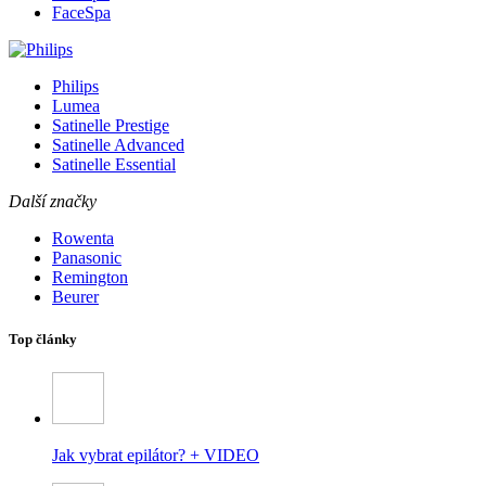
FaceSpa
Philips
Lumea
Satinelle Prestige
Satinelle Advanced
Satinelle Essential
Další značky
Rowenta
Panasonic
Remington
Beurer
Top články
Jak vybrat epilátor? + VIDEO