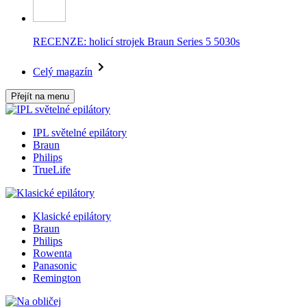
RECENZE: holicí strojek Braun Series 5 5030s
Celý magazín
Přejít na menu
IPL světelné epilátory
Braun
Philips
TrueLife
Klasické epilátory
Braun
Philips
Rowenta
Panasonic
Remington