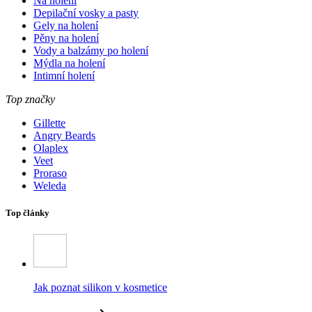
Na holení
Depilační vosky a pasty
Gely na holení
Pěny na holení
Vody a balzámy po holení
Mýdla na holení
Intimní holení
Top značky
Gillette
Angry Beards
Olaplex
Veet
Proraso
Weleda
Top články
Jak poznat silikon v kosmetice