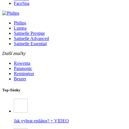
FaceSpa
Philips
Lumea
Satinelle Prestige
Satinelle Advanced
Satinelle Essential
Další značky
Rowenta
Panasonic
Remington
Beurer
Top články
Jak vybrat epilátor? + VIDEO