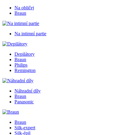
Na obličej
Braun
Na intimní partie
Depilátory
Braun
Philips
Remington
Náhradní díly
Braun
Panasonic
Braun
Silk-expert
Silk-épil