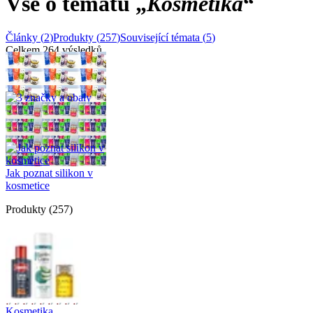
Vše o tématu
„
Kosmetika
“
Články
(
2
)
Produkty
(
257
)
Související témata
(
5
)
Celkem 264 výsledků
Články
(
2
)
3 značky a obaly bez
morální kocoviny
Jak poznat silikon v
kosmetice
Produkty
(257)
Kosmetika