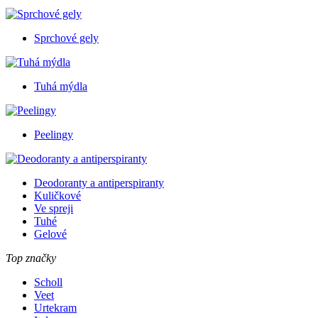
Sprchové gely
Tuhá mýdla
Peelingy
Deodoranty a antiperspiranty
Kuličkové
Ve spreji
Tuhé
Gelové
Top značky
Scholl
Veet
Urtekram