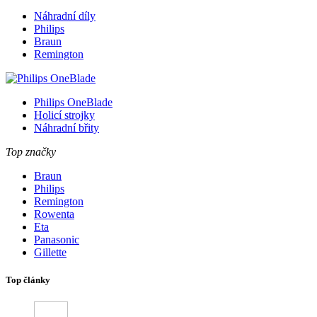
Náhradní díly
Philips
Braun
Remington
Philips OneBlade
Holicí strojky
Náhradní břity
Top značky
Braun
Philips
Remington
Rowenta
Eta
Panasonic
Gillette
Top články