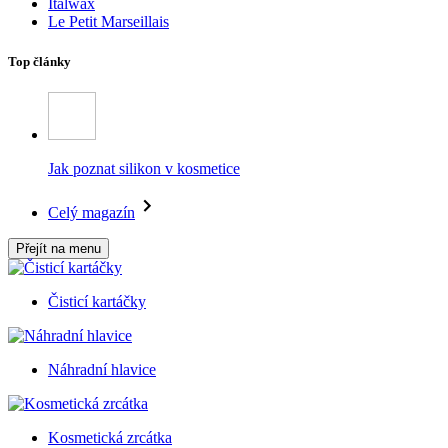
Italwax
Le Petit Marseillais
Top články
Jak poznat silikon v kosmetice
Celý magazín
Přejít na menu
Čisticí kartáčky
Náhradní hlavice
Kosmetická zrcátka