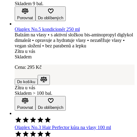
Skladem 9 bal.
Porovnat
Do oblíbených
Olaplex No.5 kondicionér 250 ml
Balzám na vlasy • s aktivní složkou bis-aminopropyl diglykol
dimaleát • opravuje a hydratuje vlasy • nezatěžuje vlasy •
vegan složení • bez parabenů a lepku
Zítra u vás
Skladem
Cena:
295
Kč
Do košíku
Porovnat
Zítra u vás
Skladem > 100 bal.
Porovnat
Do oblíbených
Olaplex No.3 Hair Perfector kúra na vlasy 100 ml