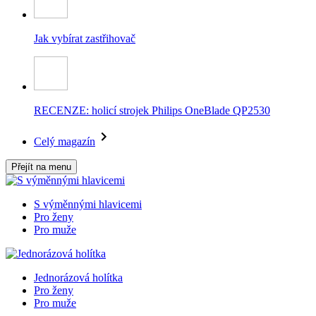
Jak vybírat zastřihovač
RECENZE: holicí strojek Philips OneBlade QP2530
Celý magazín
Přejít na menu
S výměnnými hlavicemi
Pro ženy
Pro muže
Jednorázová holítka
Pro ženy
Pro muže