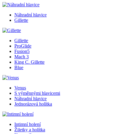
Náhradní hlavice
Gillette
Gillette
ProGlide
Fusion5
Mach 3
King C. Gillette
Blue
Venus
S výměnnými hlavicemi
Náhradní hlavice
Jednorázová holítka
Intimní holení
Žiletky a holítka