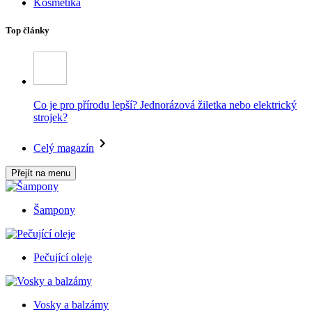
Kosmetika
Top články
Co je pro přírodu lepší? Jednorázová žiletka nebo elektrický
strojek?
Celý magazín
Přejít na menu
Šampony
Pečující oleje
Vosky a balzámy