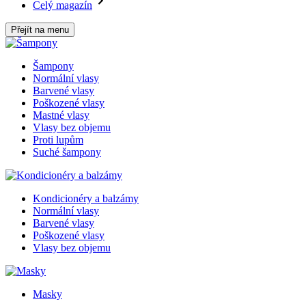
Celý magazín
Přejít na menu
Šampony
Normální vlasy
Barvené vlasy
Poškozené vlasy
Mastné vlasy
Vlasy bez objemu
Proti lupům
Suché šampony
Kondicionéry a balzámy
Normální vlasy
Barvené vlasy
Poškozené vlasy
Vlasy bez objemu
Masky