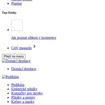
Plantur
Top články
Jak poznat silikon v kosmetice
Celý magazín
Přejít na menu
Domácí depilace
Pedikúra
Elektrické pilníky
Kotoučky pro strojky
Pilníky a pemzy
Krémy a masky