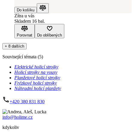
Do košíku
Porovnat
Zítra u vás
Skladem 16 bal.
Porovnat
Do oblíbených
+ 8 dalších
Související témata
(
5
)
Elektrické holicí strojky
Holicí strojky na vousy
Planžetové holicí strojky
Frézkové holicí strojky
Náhradní holicí planžety
+420 380 831 830
info@holime.cz
kdykoliv