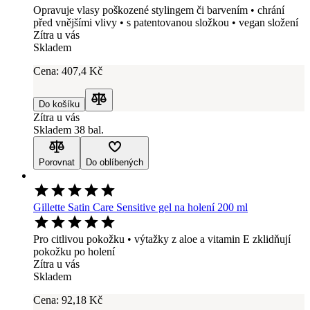
Opravuje vlasy poškozené stylingem či barvením • chrání
před vnějšími vlivy • s patentovanou složkou • vegan složení
Zítra u vás
Skladem
Cena:
407
,4 Kč
Do košíku
Porovnat
Zítra u vás
Skladem 38 bal.
Porovnat
Do oblíbených
Gillette Satin Care Sensitive gel na holení 200 ml
Pro citlivou pokožku • výtažky z aloe a vitamin E zklidňují
pokožku po holení
Zítra u vás
Skladem
Cena:
92
,18 Kč