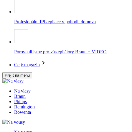
Profesionální IPL epilace v pohodlí domova
Porovnali jsme pro vás epilátory Braun + VIDEO
Celý magazín
Přejít na menu
Na vlasy
Braun
Philips
Remington
Rowenta