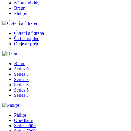
Náhradní díly
Braun
Philips
Čištění a údržba
Čisticí náplně
Oleje a spreje
Braun
Series 9
Series 8
Series 7
Series 6
Series 5
Series 3
Philips
OneBlade
Series 9000
Series 7000