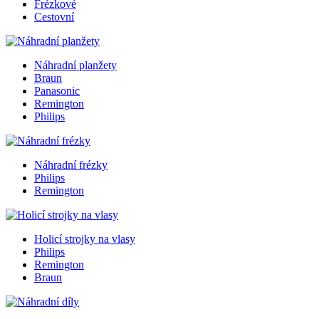
Frézkové
Cestovní
Náhradní planžety
Braun
Panasonic
Remington
Philips
Náhradní frézky
Philips
Remington
Holicí strojky na vlasy
Philips
Remington
Braun