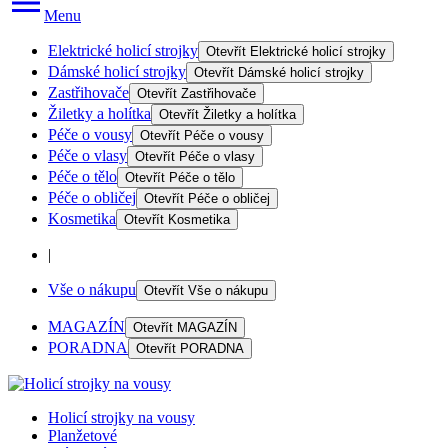
Menu
Elektrické holicí strojky
Otevřít
Elektrické holicí strojky
Dámské holicí strojky
Otevřít
Dámské holicí strojky
Zastřihovače
Otevřít
Zastřihovače
Žiletky a holítka
Otevřít
Žiletky a holítka
Péče o vousy
Otevřít
Péče o vousy
Péče o vlasy
Otevřít
Péče o vlasy
Péče o tělo
Otevřít
Péče o tělo
Péče o obličej
Otevřít
Péče o obličej
Kosmetika
Otevřít
Kosmetika
|
Vše o nákupu
Otevřít
Vše o nákupu
MAGAZÍN
Otevřít
MAGAZÍN
PORADNA
Otevřít
PORADNA
Holicí strojky na vousy
Planžetové