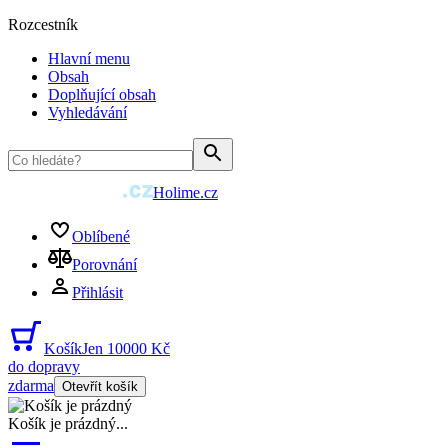
Rozcestník
Hlavní menu
Obsah
Doplňující obsah
Vyhledávání
Holime.cz
Oblíbené
Porovnání
Přihlásit
Košík
Jen 10000 Kč
do dopravy
zdarma
Otevřít košík
Košík je prázdný
...