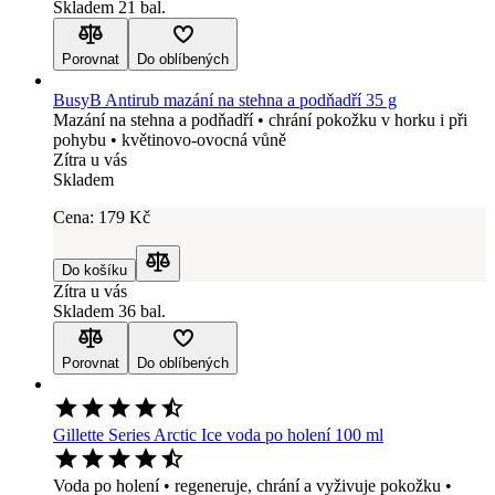
Skladem 21 bal.
Porovnat
Do oblíbených
BusyB Antirub mazání na stehna a podňadří 35 g
Mazání na stehna a podňadří • chrání pokožku v horku i při
pohybu • květinovo-ovocná vůně
Zítra u vás
Skladem
Cena:
179
Kč
Do košíku
Porovnat
Zítra u vás
Skladem 36 bal.
Porovnat
Do oblíbených
Gillette Series Arctic Ice voda po holení 100 ml
Voda po holení • regeneruje, chrání a vyživuje pokožku •