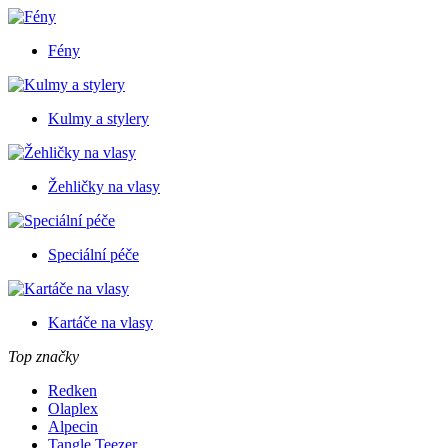
Fény
Kulmy a stylery
Žehličky na vlasy
Speciální péče
Kartáče na vlasy
Top značky
Redken
Olaplex
Alpecin
Tangle Teezer