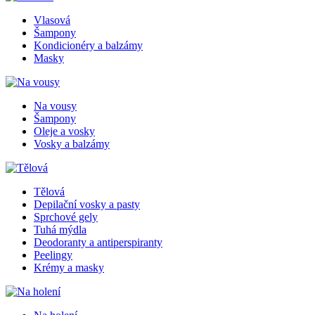
Vlasová
Šampony
Kondicionéry a balzámy
Masky
Na vousy
Šampony
Oleje a vosky
Vosky a balzámy
Tělová
Depilační vosky a pasty
Sprchové gely
Tuhá mýdla
Deodoranty a antiperspiranty
Peelingy
Krémy a masky