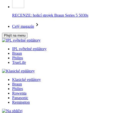
RECENZE: holicí strojek Braun Series 5 5030s
Celý magazín
Přejít na menu
IPL světelné epilátory
Braun
Philips
TrueLife
Klasické epilátory
Braun
Philips
Rowenta
Panasonic
Remington