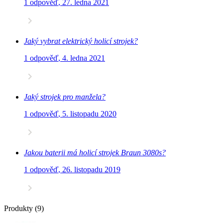
1 odpověď
,
27. ledna 2021
Jaký vybrat elektrický holicí strojek?
1 odpověď
,
4. ledna 2021
Jaký strojek pro manžela?
1 odpověď
,
5. listopadu 2020
Jakou baterii má holicí strojek Braun 3080s?
1 odpověď
,
26. listopadu 2019
Produkty
(9)