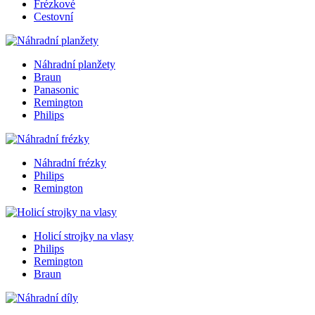
Frézkové
Cestovní
Náhradní planžety
Braun
Panasonic
Remington
Philips
Náhradní frézky
Philips
Remington
Holicí strojky na vlasy
Philips
Remington
Braun