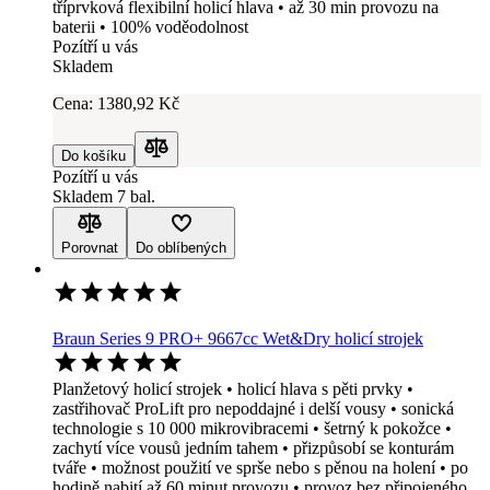
tříprvková flexibilní holicí hlava • až 30 min provozu na
baterii • 100% voděodolnost
Pozítří u vás
Skladem
Cena:
1380
,92 Kč
Do košíku
Porovnat
Pozítří u vás
Skladem 7 bal.
Porovnat
Do oblíbených
Braun Series 9 PRO+ 9667cc Wet&Dry holicí strojek
Planžetový holicí strojek • holicí hlava s pěti prvky •
zastřihovač ProLift pro nepoddajné i delší vousy • sonická
technologie s 10 000 mikrovibracemi • šetrný k pokožce •
zachytí více vousů jedním tahem • přizpůsobí se konturám
tváře • možnost použití ve sprše nebo s pěnou na holení • po
hodině nabití až 60 minut provozu • provoz bez připojeného