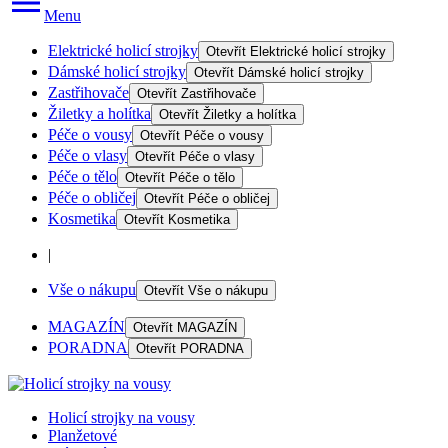
Menu
Elektrické holicí strojky
Otevřít
Elektrické holicí strojky
Dámské holicí strojky
Otevřít
Dámské holicí strojky
Zastřihovače
Otevřít
Zastřihovače
Žiletky a holítka
Otevřít
Žiletky a holítka
Péče o vousy
Otevřít
Péče o vousy
Péče o vlasy
Otevřít
Péče o vlasy
Péče o tělo
Otevřít
Péče o tělo
Péče o obličej
Otevřít
Péče o obličej
Kosmetika
Otevřít
Kosmetika
|
Vše o nákupu
Otevřít
Vše o nákupu
MAGAZÍN
Otevřít
MAGAZÍN
PORADNA
Otevřít
PORADNA
Holicí strojky na vousy
Planžetové