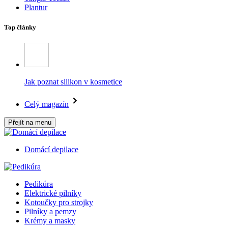
Plantur
Top články
Jak poznat silikon v kosmetice
Celý magazín
Přejít na menu
Domácí depilace
Pedikúra
Elektrické pilníky
Kotoučky pro strojky
Pilníky a pemzy
Krémy a masky