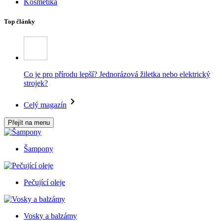
Kosmetika
Top články
Co je pro přírodu lepší? Jednorázová žiletka nebo elektrický
strojek?
Celý magazín
Přejít na menu
Šampony
Pečující oleje
Vosky a balzámy