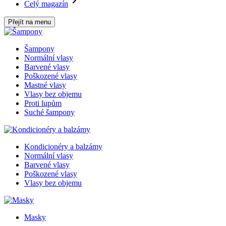
Celý magazín
Přejít na menu
Šampony
Normální vlasy
Barvené vlasy
Poškozené vlasy
Mastné vlasy
Vlasy bez objemu
Proti lupům
Suché šampony
Kondicionéry a balzámy
Normální vlasy
Barvené vlasy
Poškozené vlasy
Vlasy bez objemu
Masky