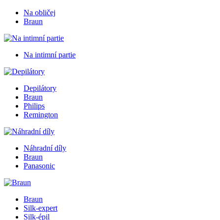
Na obličej
Braun
Na intimní partie
Depilátory
Braun
Philips
Remington
Náhradní díly
Braun
Panasonic
Braun
Silk-expert
Silk-épil