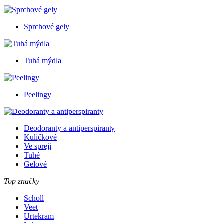
Sprchové gely
Tuhá mýdla
Peelingy
Deodoranty a antiperspiranty
Kuličkové
Ve spreji
Tuhé
Gelové
Top značky
Scholl
Veet
Urtekram