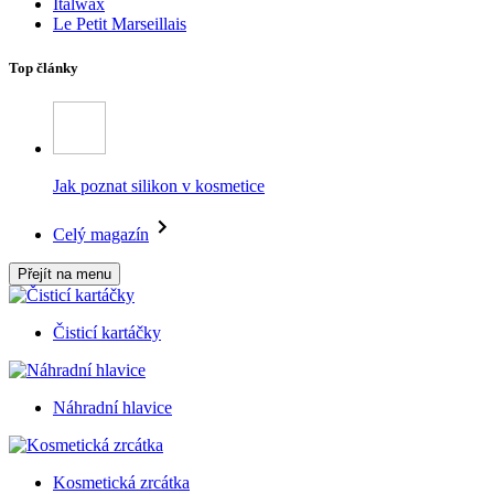
Italwax
Le Petit Marseillais
Top články
Jak poznat silikon v kosmetice
Celý magazín
Přejít na menu
Čisticí kartáčky
Náhradní hlavice
Kosmetická zrcátka