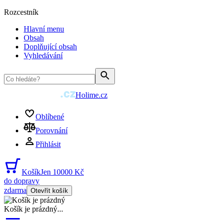
Rozcestník
Hlavní menu
Obsah
Doplňující obsah
Vyhledávání
Holime.cz
Oblíbené
Porovnání
Přihlásit
Košík
Jen 10000 Kč
do dopravy
zdarma
Otevřít košík
Košík je prázdný
...