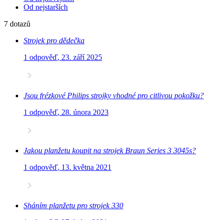
Od nejstarších
7 dotazů
Strojek pro dědečka
1 odpověď
,
23. září 2025
Jsou frézkové Philips strojky vhodné pro citlivou pokožku?
1 odpověď
,
28. února 2023
Jakou planžetu koupit na strojek Braun Series 3 3045s?
1 odpověď
,
13. května 2021
Sháním planžetu pro strojek 330