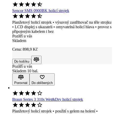
Sencor SMS 0900BK holicí strojek
Planžetový holicí strojek • výsuvný zastřihovač na těle strojku
• LCD displej s ukazateli • omyvatelná holicí hlava • provoz s
připojeným kabelem i bez
Pozítří u vás
Skladem
Cena:
898
,9 Kč
Do košíku
Porovnat
Pozítří u vás
Skladem 10 bal.
Porovnat
Do oblíbených
Braun Series 3 310s Wet&Dry holicí strojek
Planžetový holicí strojek • použití s gelem na holení •