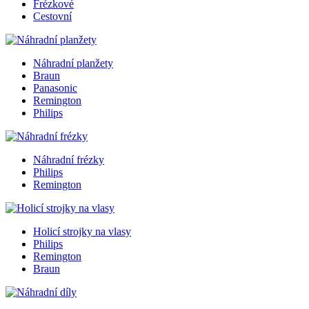
Frézkové
Cestovní
Náhradní planžety
Braun
Panasonic
Remington
Philips
Náhradní frézky
Philips
Remington
Holicí strojky na vlasy
Philips
Remington
Braun