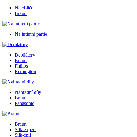
Na obličej
Braun
Na intimní partie
Depilátory
Braun
Philips
Remington
Náhradní díly
Braun
Panasonic
Braun
Silk-expert
Silk-épil