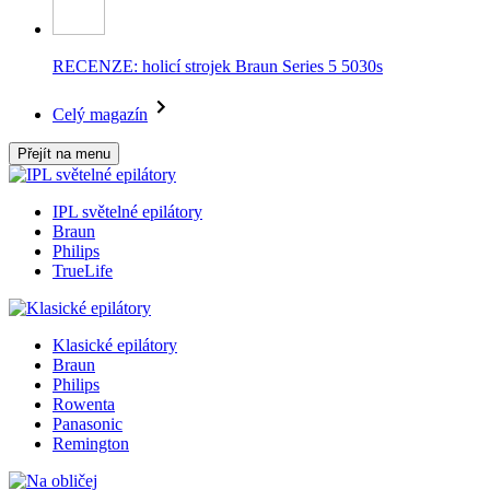
RECENZE: holicí strojek Braun Series 5 5030s
Celý magazín
Přejít na menu
IPL světelné epilátory
Braun
Philips
TrueLife
Klasické epilátory
Braun
Philips
Rowenta
Panasonic
Remington