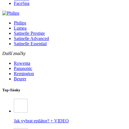
FaceSpa
Philips
Lumea
Satinelle Prestige
Satinelle Advanced
Satinelle Essential
Další značky
Rowenta
Panasonic
Remington
Beurer
Top články
Jak vybrat epilátor? + VIDEO