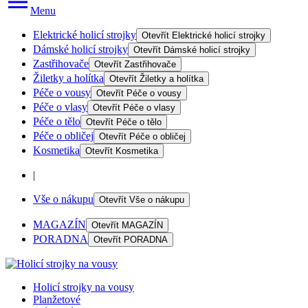
Menu
Elektrické holicí strojky
Otevřít
Elektrické holicí strojky
Dámské holicí strojky
Otevřít
Dámské holicí strojky
Zastřihovače
Otevřít
Zastřihovače
Žiletky a holítka
Otevřít
Žiletky a holítka
Péče o vousy
Otevřít
Péče o vousy
Péče o vlasy
Otevřít
Péče o vlasy
Péče o tělo
Otevřít
Péče o tělo
Péče o obličej
Otevřít
Péče o obličej
Kosmetika
Otevřít
Kosmetika
|
Vše o nákupu
Otevřít
Vše o nákupu
MAGAZÍN
Otevřít
MAGAZÍN
PORADNA
Otevřít
PORADNA
Holicí strojky na vousy
Planžetové