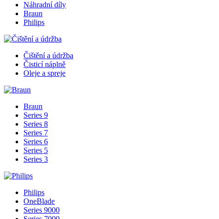
Náhradní díly
Braun
Philips
Čištění a údržba
Čisticí náplně
Oleje a spreje
Braun
Series 9
Series 8
Series 7
Series 6
Series 5
Series 3
Philips
OneBlade
Series 9000
Series 7000