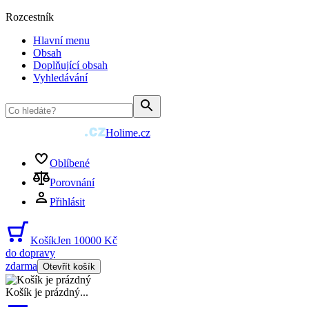
Rozcestník
Hlavní menu
Obsah
Doplňující obsah
Vyhledávání
Holime.cz
Oblíbené
Porovnání
Přihlásit
Košík
Jen 10000 Kč
do dopravy
zdarma
Otevřít košík
Košík je prázdný
...