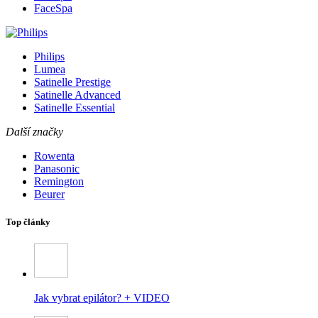
FaceSpa
Philips
Lumea
Satinelle Prestige
Satinelle Advanced
Satinelle Essential
Další značky
Rowenta
Panasonic
Remington
Beurer
Top články
Jak vybrat epilátor? + VIDEO