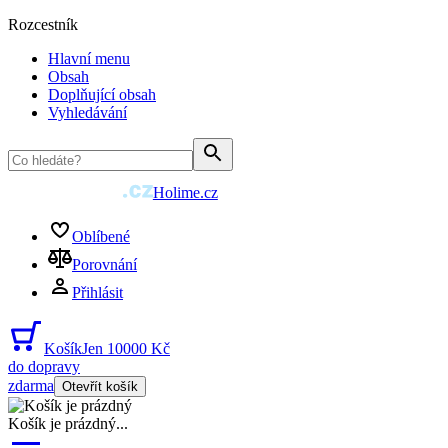
Rozcestník
Hlavní menu
Obsah
Doplňující obsah
Vyhledávání
Holime.cz
Oblíbené
Porovnání
Přihlásit
Košík
Jen 10000 Kč
do dopravy
zdarma
Otevřít košík
Košík je prázdný
...