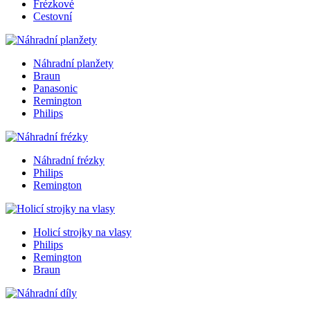
Frézkové
Cestovní
Náhradní planžety
Braun
Panasonic
Remington
Philips
Náhradní frézky
Philips
Remington
Holicí strojky na vlasy
Philips
Remington
Braun