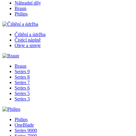
Náhradní díly
Braun
Philips
Čištění a údržba
Čisticí náplně
Oleje a spreje
Braun
Series 9
Series 8
Series 7
Series 6
Series 5
Series 3
Philips
OneBlade
Series 9000
Series 7000