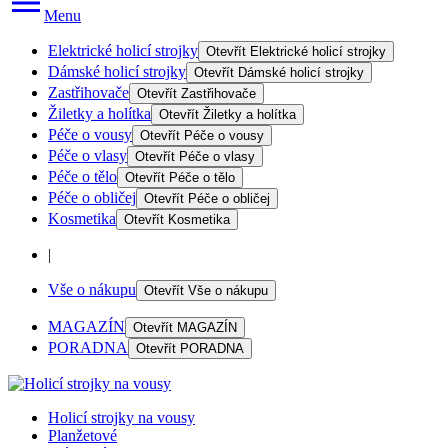
Menu
Elektrické holicí strojky
Otevřít
Elektrické holicí strojky
Dámské holicí strojky
Otevřít
Dámské holicí strojky
Zastřihovače
Otevřít
Zastřihovače
Žiletky a holítka
Otevřít
Žiletky a holítka
Péče o vousy
Otevřít
Péče o vousy
Péče o vlasy
Otevřít
Péče o vlasy
Péče o tělo
Otevřít
Péče o tělo
Péče o obličej
Otevřít
Péče o obličej
Kosmetika
Otevřít
Kosmetika
|
Vše o nákupu
Otevřít
Vše o nákupu
MAGAZÍN
Otevřít
MAGAZÍN
PORADNA
Otevřít
PORADNA
Holicí strojky na vousy
Planžetové