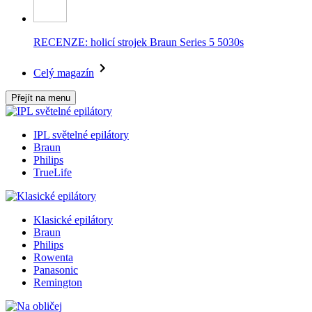
RECENZE: holicí strojek Braun Series 5 5030s
Celý magazín
Přejít na menu
IPL světelné epilátory
Braun
Philips
TrueLife
Klasické epilátory
Braun
Philips
Rowenta
Panasonic
Remington