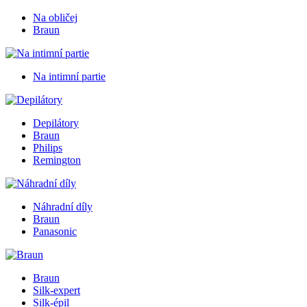
Na obličej
Braun
Na intimní partie
Depilátory
Braun
Philips
Remington
Náhradní díly
Braun
Panasonic
Braun
Silk-expert
Silk-épil