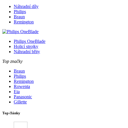
Náhradní díly
Philips
Braun
Remington
Philips OneBlade
Holicí strojky
Náhradní břity
Top značky
Braun
Philips
Remington
Rowenta
Eta
Panasonic
Gillette
Top články