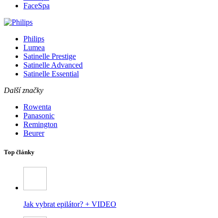
FaceSpa
Philips
Lumea
Satinelle Prestige
Satinelle Advanced
Satinelle Essential
Další značky
Rowenta
Panasonic
Remington
Beurer
Top články
Jak vybrat epilátor? + VIDEO