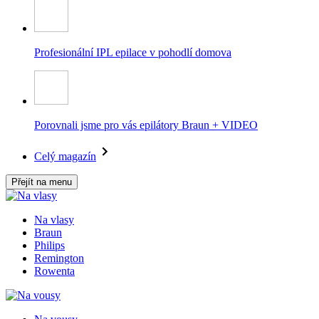
Profesionální IPL epilace v pohodlí domova
Porovnali jsme pro vás epilátory Braun + VIDEO
Celý magazín
Přejít na menu
Na vlasy
Braun
Philips
Remington
Rowenta