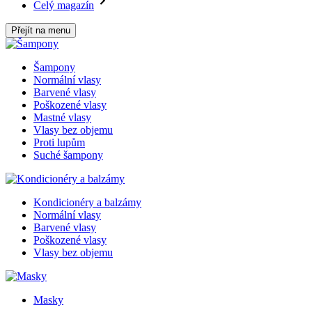
Celý magazín
Přejít na menu
Šampony
Normální vlasy
Barvené vlasy
Poškozené vlasy
Mastné vlasy
Vlasy bez objemu
Proti lupům
Suché šampony
Kondicionéry a balzámy
Normální vlasy
Barvené vlasy
Poškozené vlasy
Vlasy bez objemu
Masky