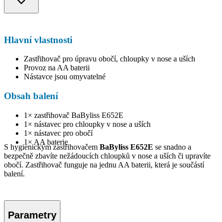
Hlavní vlastnosti
Zastřihovač pro úpravu obočí, chloupky v nose a uších
Provoz na AA baterii
Nástavce jsou omyvatelné
Obsah balení
1× zastřihovač BaByliss E652E
1× nástavec pro chloupky v nose a uších
1× nástavec pro obočí
1× AA baterie
S hygienickým zastřihovačem
BaByliss E652E
se snadno a
bezpečně zbavíte nežádoucích chloupků v nose a uších či upravíte
obočí. Zastřihovač funguje na jednu AA baterii, která je součástí
balení.
Parametry