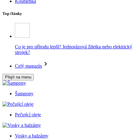
Kosmetika
Top články
Co je pro přírodu lepší? Jednorázová žiletka nebo elektrický
strojek?
Celý magazín
Přejít na menu
Šampony
Pečující oleje
Vosky a balzámy