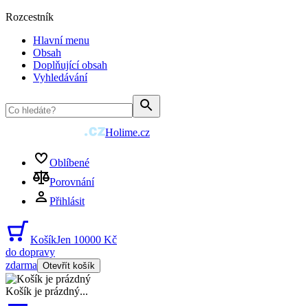
Rozcestník
Hlavní menu
Obsah
Doplňující obsah
Vyhledávání
Holime.cz
Oblíbené
Porovnání
Přihlásit
Košík
Jen 10000 Kč
do dopravy
zdarma
Otevřít košík
Košík je prázdný
...