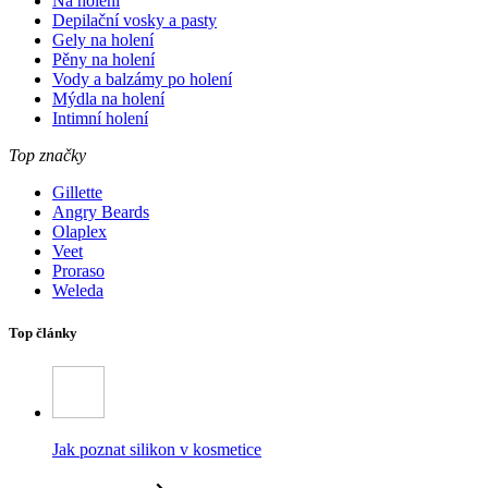
Na holení
Depilační vosky a pasty
Gely na holení
Pěny na holení
Vody a balzámy po holení
Mýdla na holení
Intimní holení
Top značky
Gillette
Angry Beards
Olaplex
Veet
Proraso
Weleda
Top články
Jak poznat silikon v kosmetice