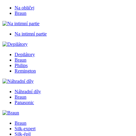
Na obličej
Braun
Na intimní partie
Depilátory
Braun
Philips
Remington
Náhradní díly
Braun
Panasonic
Braun
Silk-expert
Silk-épil