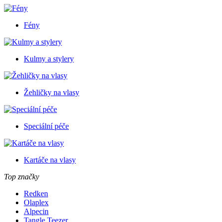
Fény
Kulmy a stylery
Žehličky na vlasy
Speciální péče
Kartáče na vlasy
Top značky
Redken
Olaplex
Alpecin
Tangle Teezer