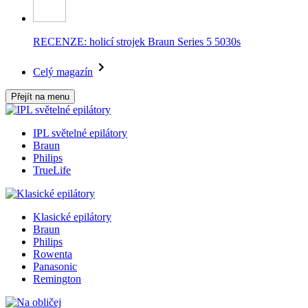
RECENZE: holicí strojek Braun Series 5 5030s
Celý magazín
Přejít na menu
IPL světelné epilátory
Braun
Philips
TrueLife
Klasické epilátory
Braun
Philips
Rowenta
Panasonic
Remington