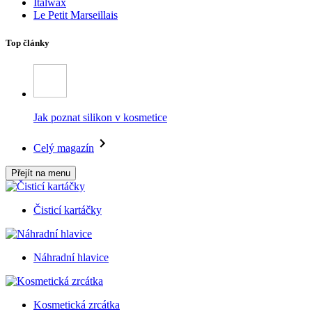
Italwax
Le Petit Marseillais
Top články
Jak poznat silikon v kosmetice
Celý magazín
Přejít na menu
Čisticí kartáčky
Náhradní hlavice
Kosmetická zrcátka