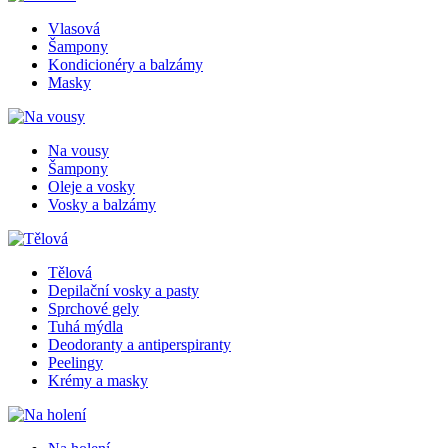
Vlasová
Šampony
Kondicionéry a balzámy
Masky
Na vousy
Šampony
Oleje a vosky
Vosky a balzámy
Tělová
Depilační vosky a pasty
Sprchové gely
Tuhá mýdla
Deodoranty a antiperspiranty
Peelingy
Krémy a masky