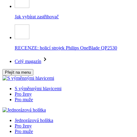
Jak vybírat zastřihovač
RECENZE: holicí strojek Philips OneBlade QP2530
Celý magazín
Přejít na menu
S výměnnými hlavicemi
Pro ženy
Pro muže
Jednorázová holítka
Pro ženy
Pro muže