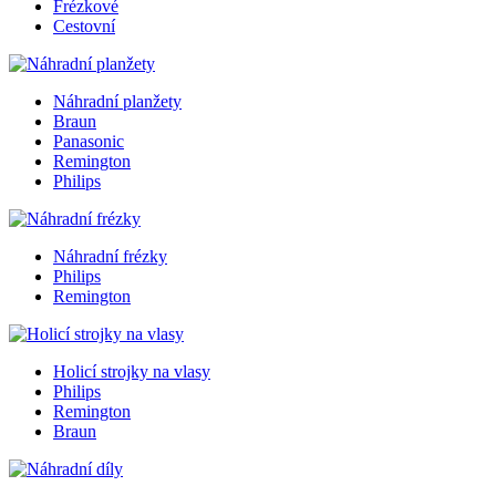
Frézkové
Cestovní
Náhradní planžety
Braun
Panasonic
Remington
Philips
Náhradní frézky
Philips
Remington
Holicí strojky na vlasy
Philips
Remington
Braun