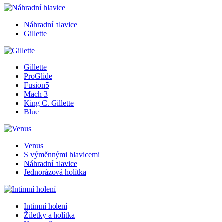
Náhradní hlavice
Gillette
Gillette
ProGlide
Fusion5
Mach 3
King C. Gillette
Blue
Venus
S výměnnými hlavicemi
Náhradní hlavice
Jednorázová holítka
Intimní holení
Žiletky a holítka