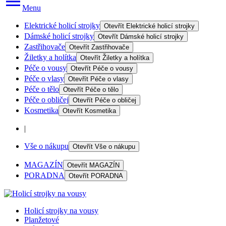
Menu
Elektrické holicí strojky
Otevřít
Elektrické holicí strojky
Dámské holicí strojky
Otevřít
Dámské holicí strojky
Zastřihovače
Otevřít
Zastřihovače
Žiletky a holítka
Otevřít
Žiletky a holítka
Péče o vousy
Otevřít
Péče o vousy
Péče o vlasy
Otevřít
Péče o vlasy
Péče o tělo
Otevřít
Péče o tělo
Péče o obličej
Otevřít
Péče o obličej
Kosmetika
Otevřít
Kosmetika
|
Vše o nákupu
Otevřít
Vše o nákupu
MAGAZÍN
Otevřít
MAGAZÍN
PORADNA
Otevřít
PORADNA
Holicí strojky na vousy
Planžetové