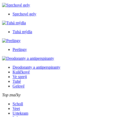
Sprchové gely
Tuhá mýdla
Peelingy
Deodoranty a antiperspiranty
Kuličkové
Ve spreji
Tuhé
Gelové
Top značky
Scholl
Veet
Urtekram