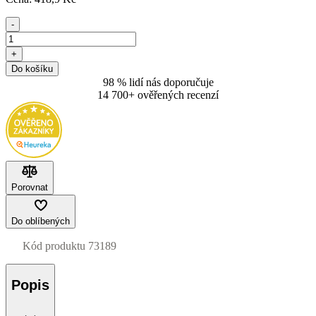
-
+
Do košíku
98 % lidí nás doporučuje
14 700+ ověřených recenzí
Porovnat
Do oblíbených
Kód produktu
73189
Popis