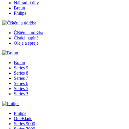
Náhradní díly
Braun
Philips
Čištění a údržba
Čisticí náplně
Oleje a spreje
Braun
Series 9
Series 8
Series 7
Series 6
Series 5
Series 3
Philips
OneBlade
Series 9000
Series 7000