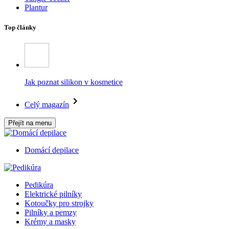
Plantur
Top články
Jak poznat silikon v kosmetice
Celý magazín
Přejít na menu
Domácí depilace
Pedikúra
Elektrické pilníky
Kotoučky pro strojky
Pilníky a pemzy
Krémy a masky