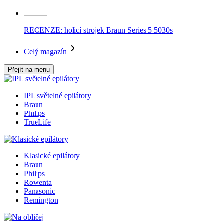
RECENZE: holicí strojek Braun Series 5 5030s
Celý magazín
Přejít na menu
IPL světelné epilátory
Braun
Philips
TrueLife
Klasické epilátory
Braun
Philips
Rowenta
Panasonic
Remington