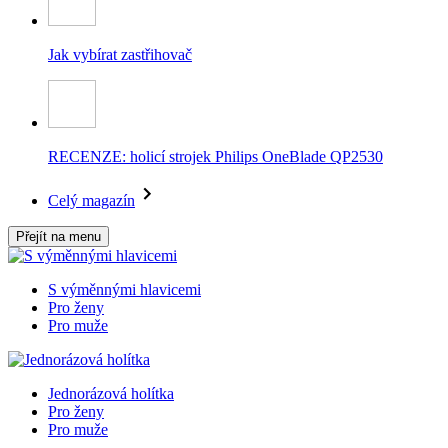
Jak vybírat zastřihovač
RECENZE: holicí strojek Philips OneBlade QP2530
Celý magazín
Přejít na menu
S výměnnými hlavicemi
Pro ženy
Pro muže
Jednorázová holítka
Pro ženy
Pro muže