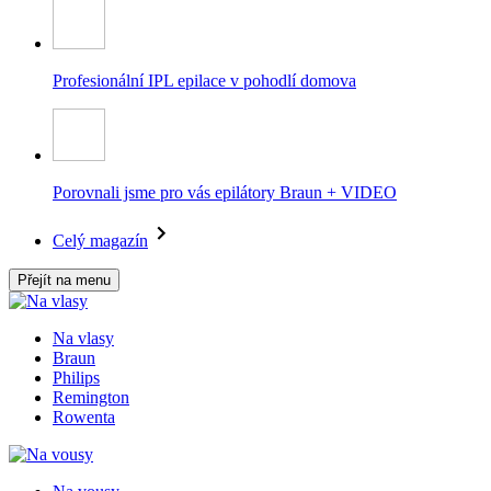
Profesionální IPL epilace v pohodlí domova
Porovnali jsme pro vás epilátory Braun + VIDEO
Celý magazín
Přejít na menu
Na vlasy
Braun
Philips
Remington
Rowenta