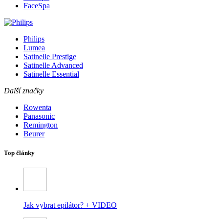
FaceSpa
Philips
Lumea
Satinelle Prestige
Satinelle Advanced
Satinelle Essential
Další značky
Rowenta
Panasonic
Remington
Beurer
Top články
Jak vybrat epilátor? + VIDEO