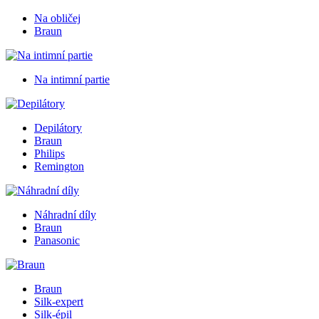
Na obličej
Braun
Na intimní partie
Depilátory
Braun
Philips
Remington
Náhradní díly
Braun
Panasonic
Braun
Silk-expert
Silk-épil