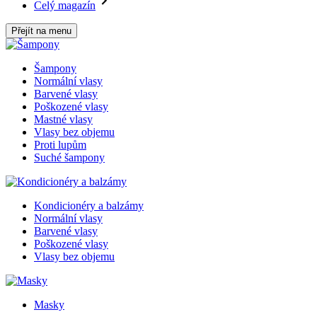
Celý magazín
Přejít na menu
Šampony
Normální vlasy
Barvené vlasy
Poškozené vlasy
Mastné vlasy
Vlasy bez objemu
Proti lupům
Suché šampony
Kondicionéry a balzámy
Normální vlasy
Barvené vlasy
Poškozené vlasy
Vlasy bez objemu
Masky