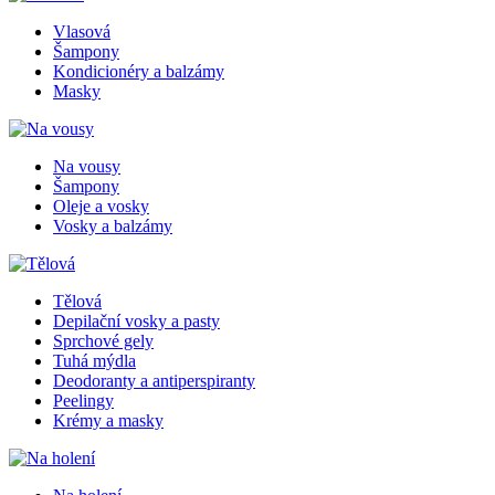
Vlasová
Šampony
Kondicionéry a balzámy
Masky
Na vousy
Šampony
Oleje a vosky
Vosky a balzámy
Tělová
Depilační vosky a pasty
Sprchové gely
Tuhá mýdla
Deodoranty a antiperspiranty
Peelingy
Krémy a masky