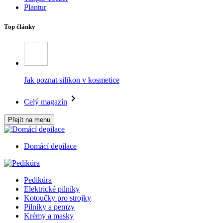
Plantur
Top články
Jak poznat silikon v kosmetice
Celý magazín
Přejít na menu
Domácí depilace
Pedikúra
Elektrické pilníky
Kotoučky pro strojky
Pilníky a pemzy
Krémy a masky