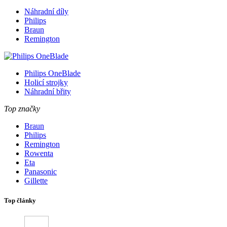
Náhradní díly
Philips
Braun
Remington
Philips OneBlade
Holicí strojky
Náhradní břity
Top značky
Braun
Philips
Remington
Rowenta
Eta
Panasonic
Gillette
Top články