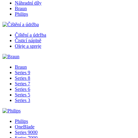
Náhradní díly
Braun
Philips
Čištění a údržba
Čisticí náplně
Oleje a spreje
Braun
Series 9
Series 8
Series 7
Series 6
Series 5
Series 3
Philips
OneBlade
Series 9000
Series 7000