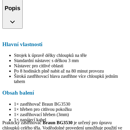
Popis
Hlavní vlastnosti
Strojek k úpravě délky chloupků na těle
Standardní nástavec s délkou 3 mm
Nástavec pro citlivé oblasti
Po 8 hodinách plně nabit až na 80 minut provozu
Široká zastřihovací hlava zastřihne více chloupků jedním
tahem
Obsah balení
1× zastřihovač Braun BG3530
1× hřeben pro citlivou pokožku
1× zastřihovací hřeben (3mm)
1× napájecí kabel
Praktický zastřihovač
Braun BG3530
je určený pro úpravu
chloupků celého těla. Voděodolné provedení umožňuje použití ve