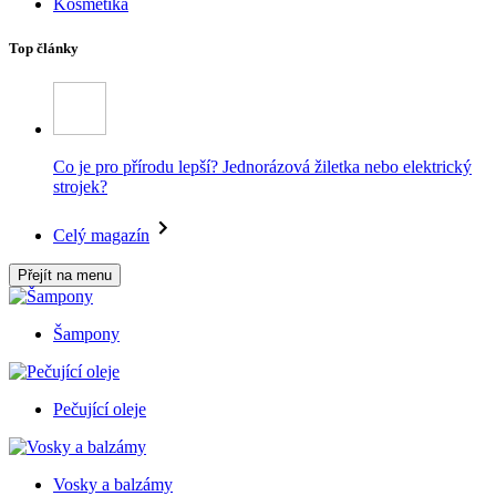
Kosmetika
Top články
Co je pro přírodu lepší? Jednorázová žiletka nebo elektrický
strojek?
Celý magazín
Přejít na menu
Šampony
Pečující oleje
Vosky a balzámy