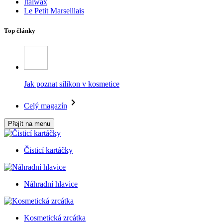
Italwax
Le Petit Marseillais
Top články
Jak poznat silikon v kosmetice
Celý magazín
Přejít na menu
Čisticí kartáčky
Náhradní hlavice
Kosmetická zrcátka