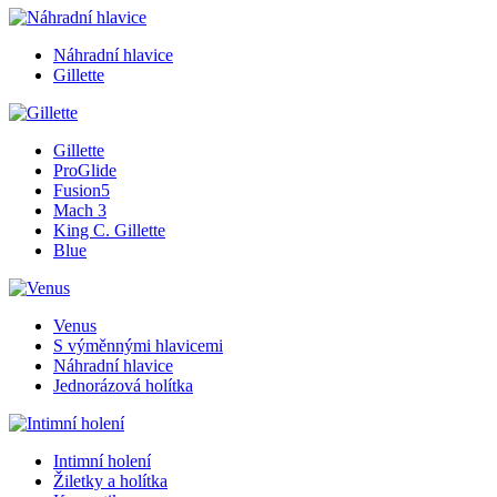
Náhradní hlavice
Gillette
Gillette
ProGlide
Fusion5
Mach 3
King C. Gillette
Blue
Venus
S výměnnými hlavicemi
Náhradní hlavice
Jednorázová holítka
Intimní holení
Žiletky a holítka