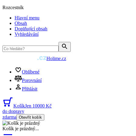
Rozcestník
Hlavní menu
Obsah
Doplňující obsah
Vyhledávání
Holime.cz
Oblíbené
Porovnání
Přihlásit
Košík
Jen 10000 Kč
do dopravy
zdarma
Otevřít košík
Košík je prázdný
...