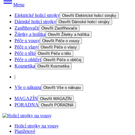
Menu
Elektrické holicí strojky
Otevřít
Elektrické holicí strojky
Dámské holicí strojky
Otevřít
Dámské holicí strojky
Zastřihovače
Otevřít
Zastřihovače
Žiletky a holítka
Otevřít
Žiletky a holítka
Péče o vousy
Otevřít
Péče o vousy
Péče o vlasy
Otevřít
Péče o vlasy
Péče o tělo
Otevřít
Péče o tělo
Péče o obličej
Otevřít
Péče o obličej
Kosmetika
Otevřít
Kosmetika
|
Vše o nákupu
Otevřít
Vše o nákupu
MAGAZÍN
Otevřít
MAGAZÍN
PORADNA
Otevřít
PORADNA
Holicí strojky na vousy
Planžetové