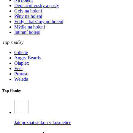
Na holení
Depilační vosky a pasty
Gely na holení
Pěny na holení
Vody a balzámy po holení
Mýdla na holení
Intimní holení
Top značky
Gillette
Angry Beards
Olaplex
Veet
Proraso
Weleda
Top články
Jak poznat silikon v kosmetice