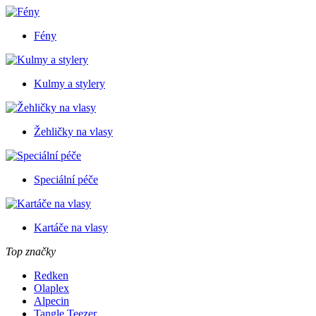
Fény
Kulmy a stylery
Žehličky na vlasy
Speciální péče
Kartáče na vlasy
Top značky
Redken
Olaplex
Alpecin
Tangle Teezer