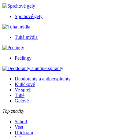
Sprchové gely
Tuhá mýdla
Peelingy
Deodoranty a antiperspiranty
Kuličkové
Ve spreji
Tuhé
Gelové
Top značky
Scholl
Veet
Urtekram