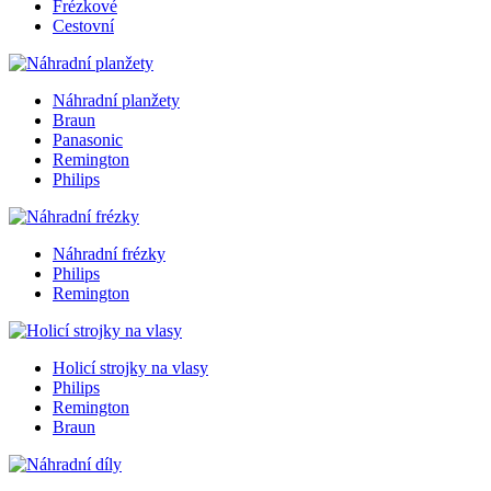
Frézkové
Cestovní
Náhradní planžety
Braun
Panasonic
Remington
Philips
Náhradní frézky
Philips
Remington
Holicí strojky na vlasy
Philips
Remington
Braun