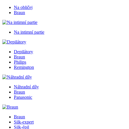
Na obličej
Braun
Na intimní partie
Depilátory
Braun
Philips
Remington
Náhradní díly
Braun
Panasonic
Braun
Silk-expert
Silk-épil