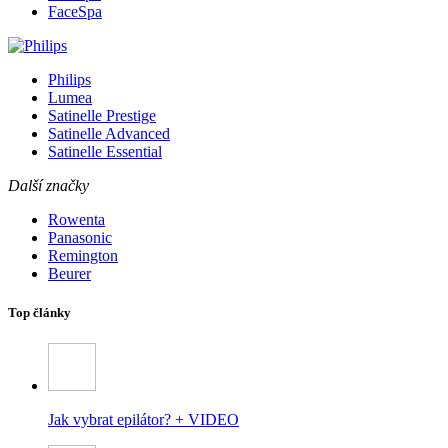
FaceSpa
Philips
Lumea
Satinelle Prestige
Satinelle Advanced
Satinelle Essential
Další značky
Rowenta
Panasonic
Remington
Beurer
Top články
Jak vybrat epilátor? + VIDEO