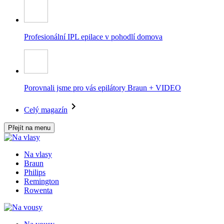
Profesionální IPL epilace v pohodlí domova
Porovnali jsme pro vás epilátory Braun + VIDEO
Celý magazín
Přejít na menu
Na vlasy
Braun
Philips
Remington
Rowenta