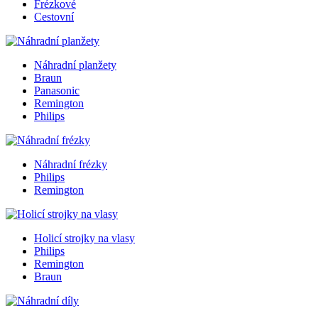
Frézkové
Cestovní
Náhradní planžety
Braun
Panasonic
Remington
Philips
Náhradní frézky
Philips
Remington
Holicí strojky na vlasy
Philips
Remington
Braun