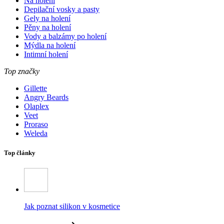
Na holení
Depilační vosky a pasty
Gely na holení
Pěny na holení
Vody a balzámy po holení
Mýdla na holení
Intimní holení
Top značky
Gillette
Angry Beards
Olaplex
Veet
Proraso
Weleda
Top články
Jak poznat silikon v kosmetice