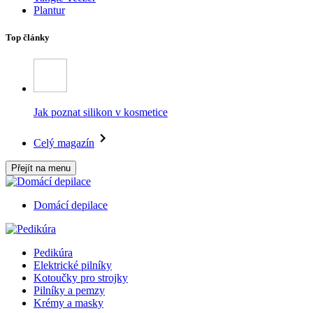
Plantur
Top články
Jak poznat silikon v kosmetice
Celý magazín
Přejít na menu
Domácí depilace
Pedikúra
Elektrické pilníky
Kotoučky pro strojky
Pilníky a pemzy
Krémy a masky