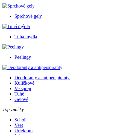
Sprchové gely
Tuhá mýdla
Peelingy
Deodoranty a antiperspiranty
Kuličkové
Ve spreji
Tuhé
Gelové
Top značky
Scholl
Veet
Urtekram