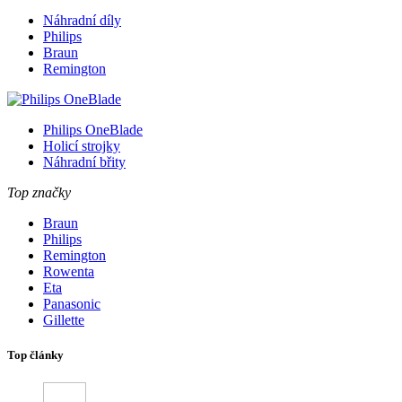
Náhradní díly
Philips
Braun
Remington
Philips OneBlade
Holicí strojky
Náhradní břity
Top značky
Braun
Philips
Remington
Rowenta
Eta
Panasonic
Gillette
Top články