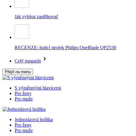
Jak vybírat zastřihovač
RECENZE: holicí strojek Philips OneBlade QP2530
Celý magazín
Přejít na menu
S výměnnými hlavicemi
Pro ženy
Pro muže
Jednorázová holítka
Pro ženy
Pro muže