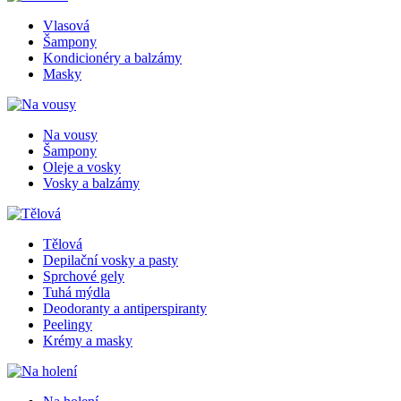
Vlasová
Šampony
Kondicionéry a balzámy
Masky
Na vousy
Šampony
Oleje a vosky
Vosky a balzámy
Tělová
Depilační vosky a pasty
Sprchové gely
Tuhá mýdla
Deodoranty a antiperspiranty
Peelingy
Krémy a masky