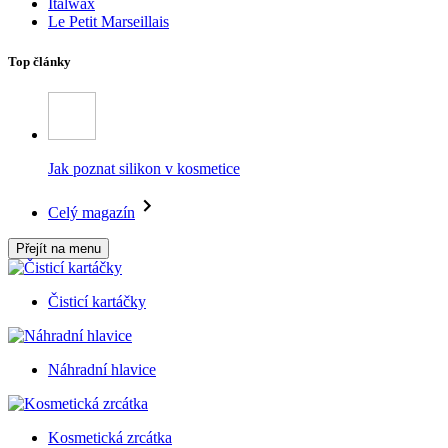
Italwax
Le Petit Marseillais
Top články
Jak poznat silikon v kosmetice
Celý magazín
Přejít na menu
Čisticí kartáčky
Náhradní hlavice
Kosmetická zrcátka