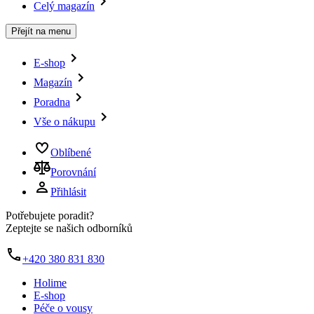
Celý magazín
Přejít na menu
E-shop
Magazín
Poradna
Vše o nákupu
Oblíbené
Porovnání
Přihlásit
Potřebujete poradit?
Zeptejte se našich odborníků
+420 380 831 830
Holime
E-shop
Péče o vousy