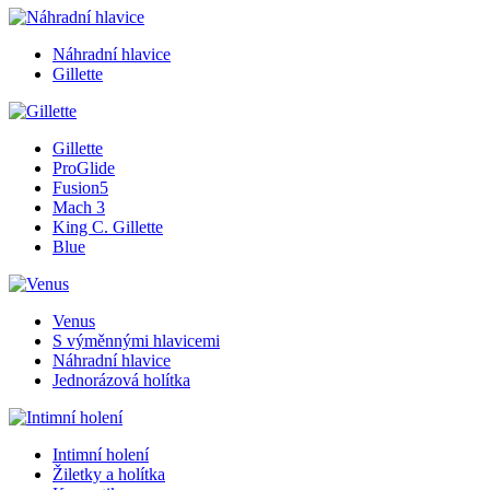
Náhradní hlavice
Gillette
Gillette
ProGlide
Fusion5
Mach 3
King C. Gillette
Blue
Venus
S výměnnými hlavicemi
Náhradní hlavice
Jednorázová holítka
Intimní holení
Žiletky a holítka