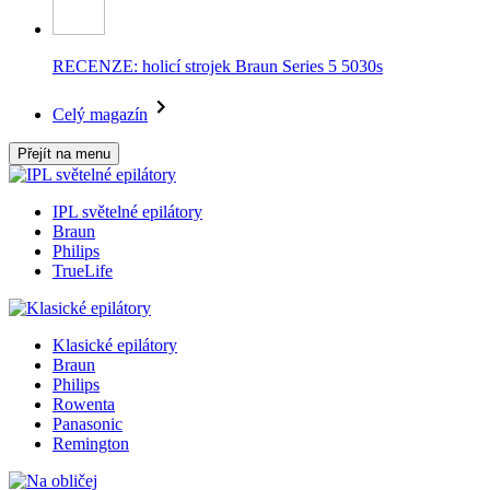
RECENZE: holicí strojek Braun Series 5 5030s
Celý magazín
Přejít na menu
IPL světelné epilátory
Braun
Philips
TrueLife
Klasické epilátory
Braun
Philips
Rowenta
Panasonic
Remington