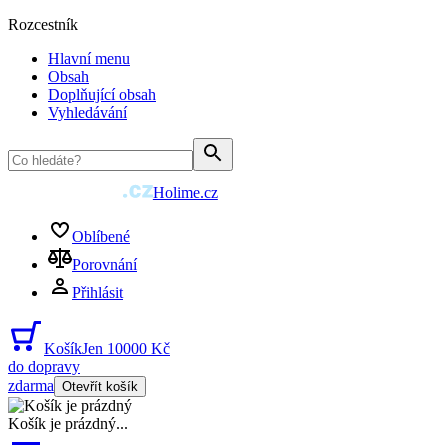
Rozcestník
Hlavní menu
Obsah
Doplňující obsah
Vyhledávání
Holime.cz
Oblíbené
Porovnání
Přihlásit
Košík
Jen 10000 Kč
do dopravy
zdarma
Otevřít košík
Košík je prázdný
...