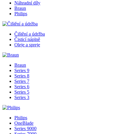
Náhradní díly
Braun
Philips
Čištění a údržba
Čisticí náplně
Oleje a spreje
Braun
Series 9
Series 8
Series 7
Series 6
Series 5
Series 3
Philips
OneBlade
Series 9000
Series 7000