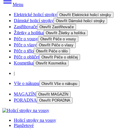
Menu
Elektrické holicí strojky
Otevřít
Elektrické holicí strojky
Dámské holicí strojky
Otevřít
Dámské holicí strojky
Zastřihovače
Otevřít
Zastřihovače
Žiletky a holítka
Otevřít
Žiletky a holítka
Péče o vousy
Otevřít
Péče o vousy
Péče o vlasy
Otevřít
Péče o vlasy
Péče o tělo
Otevřít
Péče o tělo
Péče o obličej
Otevřít
Péče o obličej
Kosmetika
Otevřít
Kosmetika
|
Vše o nákupu
Otevřít
Vše o nákupu
MAGAZÍN
Otevřít
MAGAZÍN
PORADNA
Otevřít
PORADNA
Holicí strojky na vousy
Planžetové