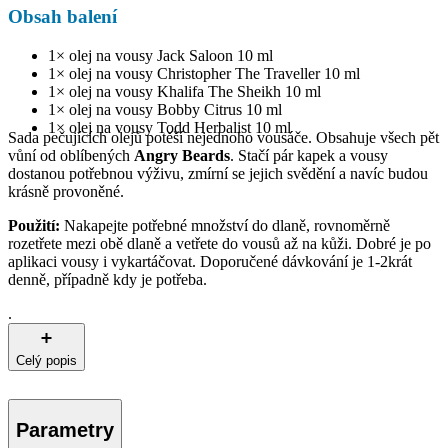
Obsah balení
1× olej na vousy Jack Saloon 10 ml
1× olej na vousy Christopher The Traveller 10 ml
1× olej na vousy Khalifa The Sheikh 10 ml
1× olej na vousy Bobby Citrus 10 ml
1× olej na vousy Todd Herbalist 10 ml
Sada pečujících olejů potěší nejednoho vousáče. Obsahuje všech pět
vůní od oblíbených
Angry Beards
. Stačí pár kapek a vousy
dostanou potřebnou výživu, zmírní se jejich svědění a navíc budou
krásně provoněné.
Použití:
Nakapejte potřebné množství do dlaně, rovnoměrně
rozetřete mezi obě dlaně a vetřete do vousů až na kůži. Dobré je po
aplikaci vousy i vykartáčovat. Doporučené dávkování je 1-2krát
denně, případně kdy je potřeba.
.
Celý popis
Parametry