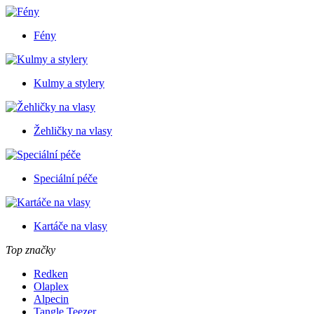
Fény
Kulmy a stylery
Žehličky na vlasy
Speciální péče
Kartáče na vlasy
Top značky
Redken
Olaplex
Alpecin
Tangle Teezer