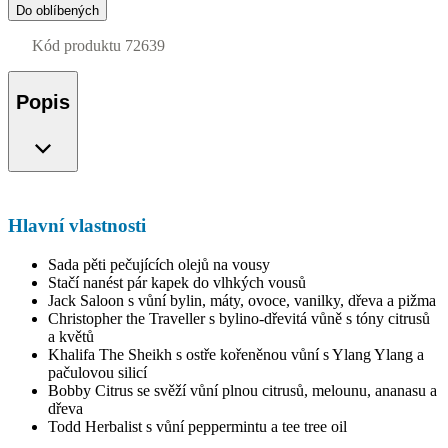
Do oblíbených
Kód produktu
72639
Popis
Hlavní vlastnosti
Sada pěti pečujících olejů na vousy
Stačí nanést pár kapek do vlhkých vousů
Jack Saloon s vůní bylin, máty, ovoce, vanilky, dřeva a pižma
Christopher the Traveller s bylino-dřevitá vůně s tóny citrusů
a květů
Khalifa The Sheikh s ostře kořeněnou vůní s Ylang Ylang a
pačulovou silicí
Bobby Citrus se svěží vůní plnou citrusů, melounu, ananasu a
dřeva
Todd Herbalist s vůní peppermintu a tee tree oil