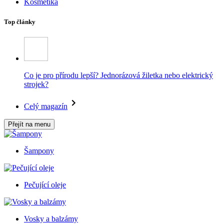
Kosmetika
Top články
Co je pro přírodu lepší? Jednorázová žiletka nebo elektrický
strojek?
Celý magazín
Přejít na menu
Šampony
Pečující oleje
Vosky a balzámy