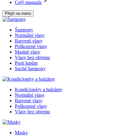
Celý magazín
Přejít na menu
Šampony
Normální vlasy
Barvené vlasy
Poškozené vlasy
Mastné vlasy
Vlasy bez objemu
Proti lupům
Suché šampony
Kondicionéry a balzámy
Normální vlasy
Barvené vlasy
Poškozené vlasy
Vlasy bez objemu
Masky