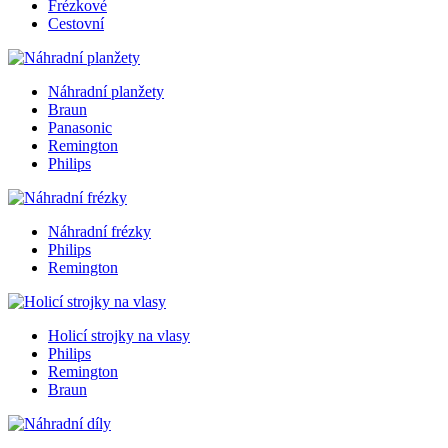
Frézkové
Cestovní
Náhradní planžety
Braun
Panasonic
Remington
Philips
Náhradní frézky
Philips
Remington
Holicí strojky na vlasy
Philips
Remington
Braun