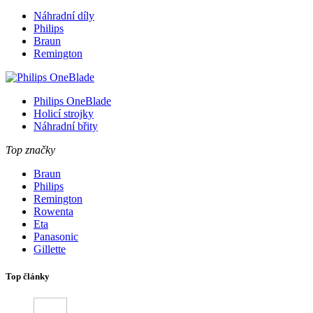
Náhradní díly
Philips
Braun
Remington
Philips OneBlade
Holicí strojky
Náhradní břity
Top značky
Braun
Philips
Remington
Rowenta
Eta
Panasonic
Gillette
Top články