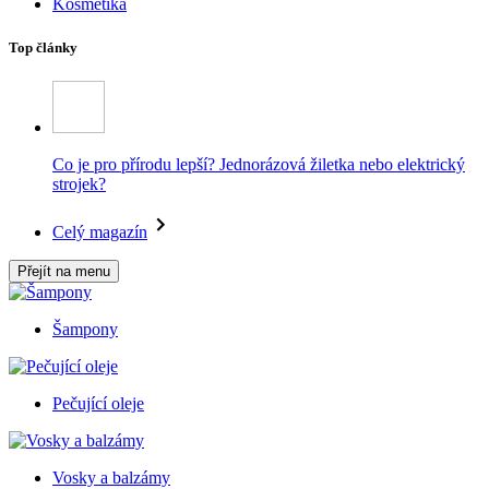
Kosmetika
Top články
Co je pro přírodu lepší? Jednorázová žiletka nebo elektrický
strojek?
Celý magazín
Přejít na menu
Šampony
Pečující oleje
Vosky a balzámy