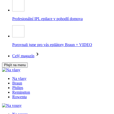
Profesionální IPL epilace v pohodlí domova
Porovnali jsme pro vás epilátory Braun + VIDEO
Celý magazín
Přejít na menu
Na vlasy
Braun
Philips
Remington
Rowenta