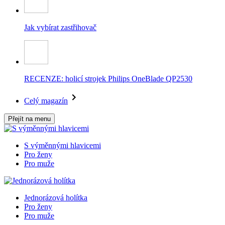
Jak vybírat zastřihovač
RECENZE: holicí strojek Philips OneBlade QP2530
Celý magazín
Přejít na menu
S výměnnými hlavicemi
Pro ženy
Pro muže
Jednorázová holítka
Pro ženy
Pro muže