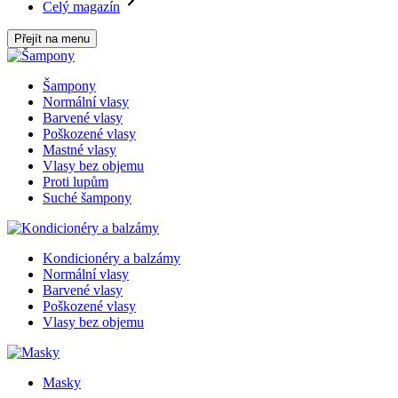
Celý magazín
Přejít na menu
Šampony
Normální vlasy
Barvené vlasy
Poškozené vlasy
Mastné vlasy
Vlasy bez objemu
Proti lupům
Suché šampony
Kondicionéry a balzámy
Normální vlasy
Barvené vlasy
Poškozené vlasy
Vlasy bez objemu
Masky