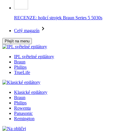
RECENZE: holicí strojek Braun Series 5 5030s
Celý magazín
Přejít na menu
IPL světelné epilátory
Braun
Philips
TrueLife
Klasické epilátory
Braun
Philips
Rowenta
Panasonic
Remington