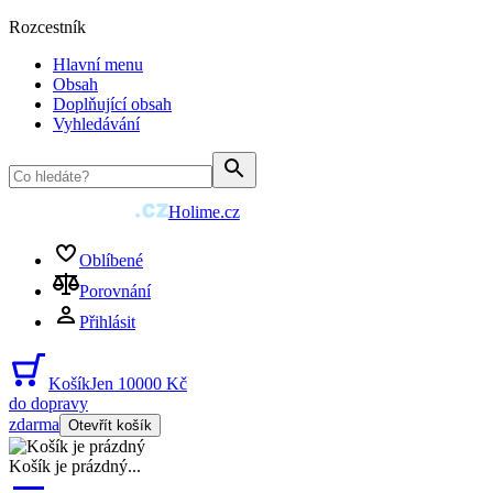
Rozcestník
Hlavní menu
Obsah
Doplňující obsah
Vyhledávání
Holime.cz
Oblíbené
Porovnání
Přihlásit
Košík
Jen 10000 Kč
do dopravy
zdarma
Otevřít košík
Košík je prázdný
...