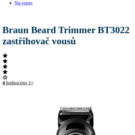
Na vousy
Braun Beard Trimmer BT3022
zastřihovač vousů
4
hodnoceno 1×