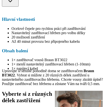
Hlavní vlastnosti
Ocelové čepele pro rychlou práci při zastřihování
Nastavitelný zastřihovací hřeben pro volbu délky
20 možností zastřižení
Až 40 minut provozu bez připojeného kabelu
Obsah balení
1× zastřihovač vousů Braun BT3022
1× menší nastavitelný zastřihovací hřeben (1-10mm)
1× napájecí kabel
Upravujte si strniště pohodlně doma se zastřihovačem
Braun
BT3022
. Vybrat si můžete z 20 různých délek zastřižení u
nastavitelného zastřihovacího hřebenu. Chcete vousy zkrátit úplně?
Použijte zastřihovač bez hřebenu a zůstane Vám na tváři 0,5 mm.
Vyberte si z různých
délek zastřižení