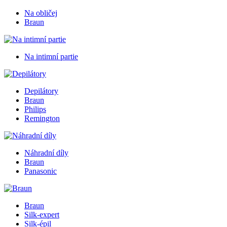
Na obličej
Braun
Na intimní partie
Depilátory
Braun
Philips
Remington
Náhradní díly
Braun
Panasonic
Braun
Silk-expert
Silk-épil