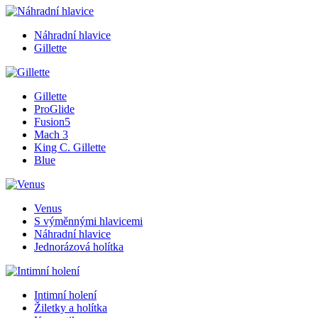
Náhradní hlavice
Gillette
Gillette
ProGlide
Fusion5
Mach 3
King C. Gillette
Blue
Venus
S výměnnými hlavicemi
Náhradní hlavice
Jednorázová holítka
Intimní holení
Žiletky a holítka