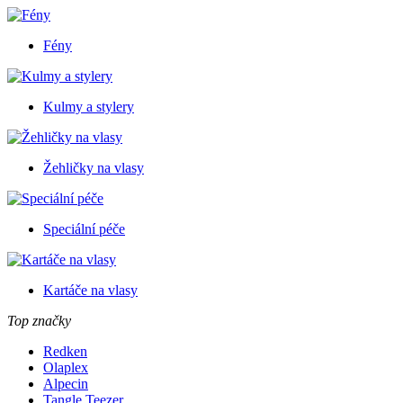
Fény
Kulmy a stylery
Žehličky na vlasy
Speciální péče
Kartáče na vlasy
Top značky
Redken
Olaplex
Alpecin
Tangle Teezer