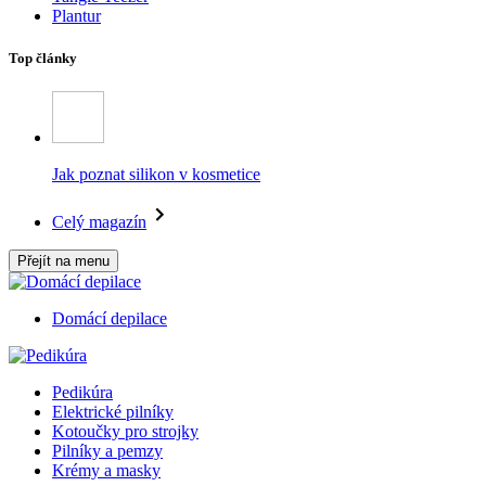
Plantur
Top články
Jak poznat silikon v kosmetice
Celý magazín
Přejít na menu
Domácí depilace
Pedikúra
Elektrické pilníky
Kotoučky pro strojky
Pilníky a pemzy
Krémy a masky