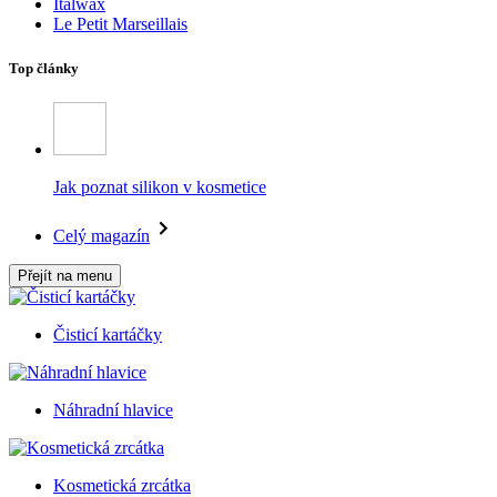
Italwax
Le Petit Marseillais
Top články
Jak poznat silikon v kosmetice
Celý magazín
Přejít na menu
Čisticí kartáčky
Náhradní hlavice
Kosmetická zrcátka