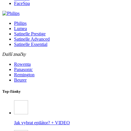
FaceSpa
Philips
Lumea
Satinelle Prestige
Satinelle Advanced
Satinelle Essential
Další značky
Rowenta
Panasonic
Remington
Beurer
Top články
Jak vybrat epilátor? + VIDEO