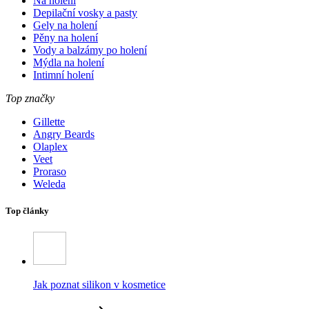
Na holení
Depilační vosky a pasty
Gely na holení
Pěny na holení
Vody a balzámy po holení
Mýdla na holení
Intimní holení
Top značky
Gillette
Angry Beards
Olaplex
Veet
Proraso
Weleda
Top články
Jak poznat silikon v kosmetice