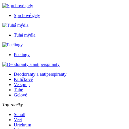
Sprchové gely
Tuhá mýdla
Peelingy
Deodoranty a antiperspiranty
Kuličkové
Ve spreji
Tuhé
Gelové
Top značky
Scholl
Veet
Urtekram