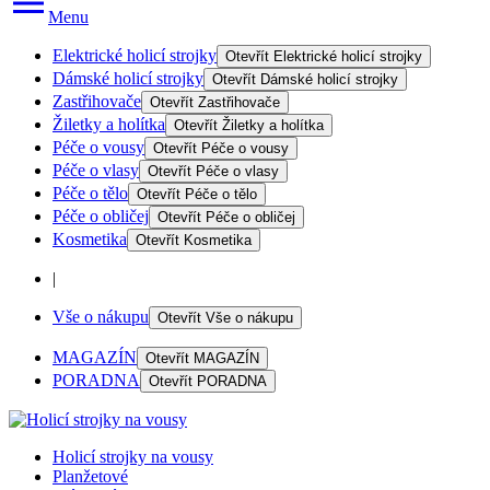
Menu
Elektrické holicí strojky
Otevřít
Elektrické holicí strojky
Dámské holicí strojky
Otevřít
Dámské holicí strojky
Zastřihovače
Otevřít
Zastřihovače
Žiletky a holítka
Otevřít
Žiletky a holítka
Péče o vousy
Otevřít
Péče o vousy
Péče o vlasy
Otevřít
Péče o vlasy
Péče o tělo
Otevřít
Péče o tělo
Péče o obličej
Otevřít
Péče o obličej
Kosmetika
Otevřít
Kosmetika
|
Vše o nákupu
Otevřít
Vše o nákupu
MAGAZÍN
Otevřít
MAGAZÍN
PORADNA
Otevřít
PORADNA
Holicí strojky na vousy
Planžetové