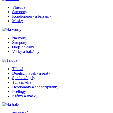
Vlasová
Šampony
Kondicionéry a balzámy
Masky
Na vousy
Šampony
Oleje a vosky
Vosky a balzámy
Tělová
Depilační vosky a pasty
Sprchové gely
Tuhá mýdla
Deodoranty a antiperspiranty
Peelingy
Krémy a masky