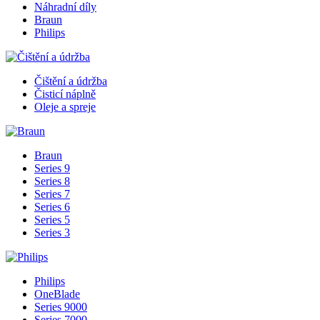
Náhradní díly
Braun
Philips
Čištění a údržba
Čisticí náplně
Oleje a spreje
Braun
Series 9
Series 8
Series 7
Series 6
Series 5
Series 3
Philips
OneBlade
Series 9000
Series 7000