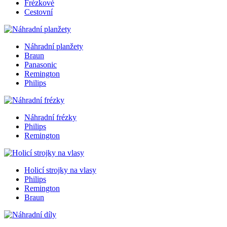
Frézkové
Cestovní
Náhradní planžety
Braun
Panasonic
Remington
Philips
Náhradní frézky
Philips
Remington
Holicí strojky na vlasy
Philips
Remington
Braun