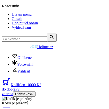
Rozcestník
Hlavní menu
Obsah
Doplňující obsah
Vyhledávání
Holime.cz
Oblíbené
Porovnání
Přihlásit
Košík
Jen 10000 Kč
do dopravy
zdarma
Otevřít košík
Košík je prázdný
...