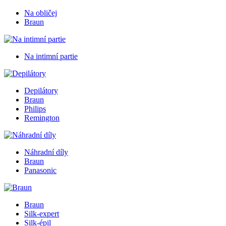
Na obličej
Braun
Na intimní partie
Depilátory
Braun
Philips
Remington
Náhradní díly
Braun
Panasonic
Braun
Silk-expert
Silk-épil