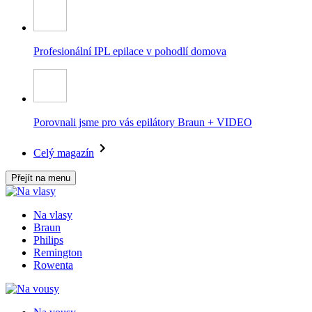
Profesionální IPL epilace v pohodlí domova
Porovnali jsme pro vás epilátory Braun + VIDEO
Celý magazín
Přejít na menu
Na vlasy
Braun
Philips
Remington
Rowenta