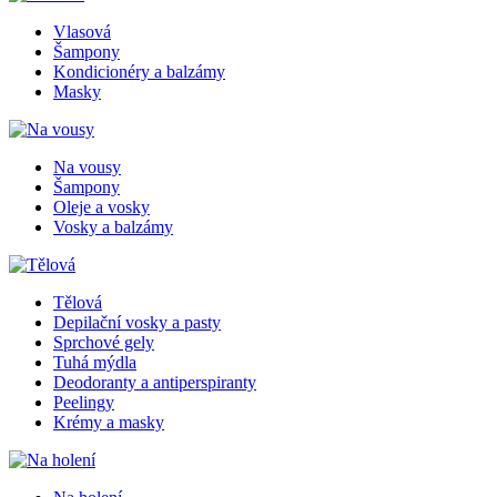
Vlasová
Šampony
Kondicionéry a balzámy
Masky
Na vousy
Šampony
Oleje a vosky
Vosky a balzámy
Tělová
Depilační vosky a pasty
Sprchové gely
Tuhá mýdla
Deodoranty a antiperspiranty
Peelingy
Krémy a masky