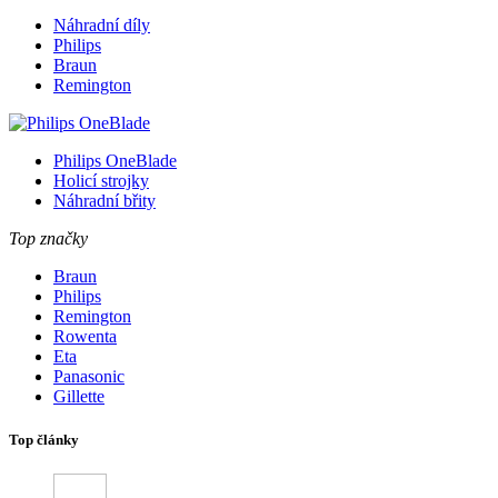
Náhradní díly
Philips
Braun
Remington
Philips OneBlade
Holicí strojky
Náhradní břity
Top značky
Braun
Philips
Remington
Rowenta
Eta
Panasonic
Gillette
Top články