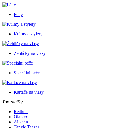
Fény
Kulmy a stylery
Žehličky na vlasy
Speciální péče
Kartáče na vlasy
Top značky
Redken
Olaplex
Alpecin
Tangle Teezer