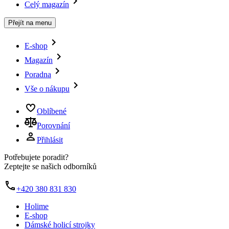
Celý magazín
Přejít na menu
E-shop
Magazín
Poradna
Vše o nákupu
Oblíbené
Porovnání
Přihlásit
Potřebujete poradit?
Zeptejte se našich odborníků
+420 380 831 830
Holime
E-shop
Dámské holicí strojky