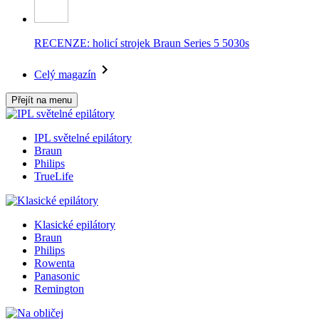
RECENZE: holicí strojek Braun Series 5 5030s
Celý magazín
Přejít na menu
IPL světelné epilátory
Braun
Philips
TrueLife
Klasické epilátory
Braun
Philips
Rowenta
Panasonic
Remington