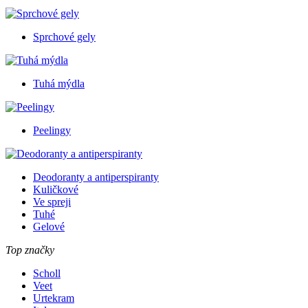
Sprchové gely
Tuhá mýdla
Peelingy
Deodoranty a antiperspiranty
Kuličkové
Ve spreji
Tuhé
Gelové
Top značky
Scholl
Veet
Urtekram