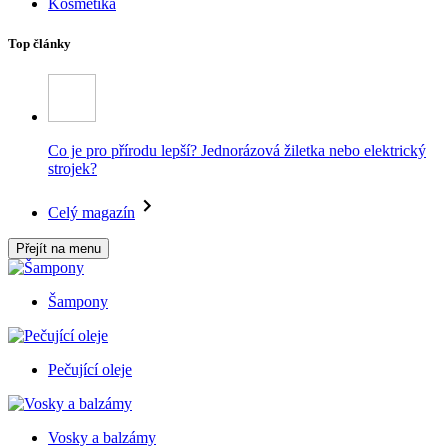
Kosmetika
Top články
Co je pro přírodu lepší? Jednorázová žiletka nebo elektrický
strojek?
Celý magazín
Přejít na menu
Šampony
Pečující oleje
Vosky a balzámy