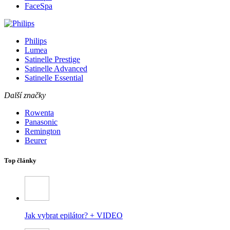
FaceSpa
Philips
Lumea
Satinelle Prestige
Satinelle Advanced
Satinelle Essential
Další značky
Rowenta
Panasonic
Remington
Beurer
Top články
Jak vybrat epilátor? + VIDEO