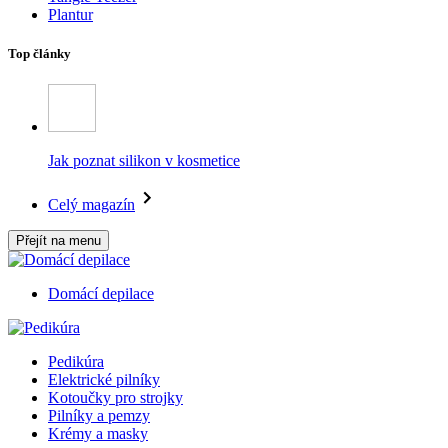
Plantur
Top články
Jak poznat silikon v kosmetice
Celý magazín
Přejít na menu
Domácí depilace
Pedikúra
Elektrické pilníky
Kotoučky pro strojky
Pilníky a pemzy
Krémy a masky