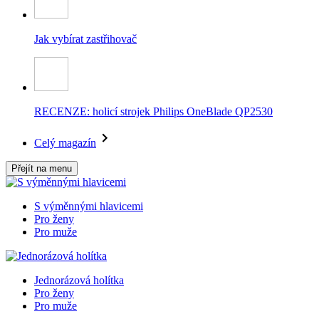
Jak vybírat zastřihovač
RECENZE: holicí strojek Philips OneBlade QP2530
Celý magazín
Přejít na menu
S výměnnými hlavicemi
Pro ženy
Pro muže
Jednorázová holítka
Pro ženy
Pro muže