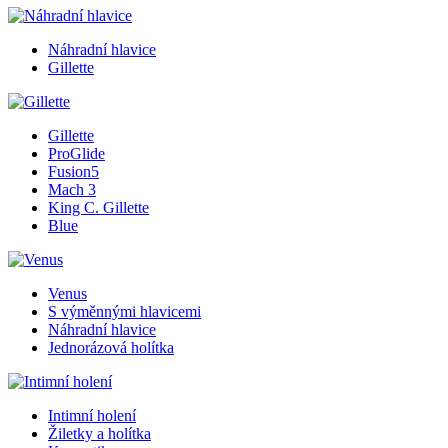
Náhradní hlavice
Gillette
Gillette
ProGlide
Fusion5
Mach 3
King C. Gillette
Blue
Venus
S výměnnými hlavicemi
Náhradní hlavice
Jednorázová holítka
Intimní holení
Žiletky a holítka