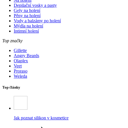
Na holení
Depilační vosky a pasty
Gely na holení
Pěny na holení
Vody a balzámy po holení
Mýdla na holení
Intimní holení
Top značky
Gillette
Angry Beards
Olaplex
Veet
Proraso
Weleda
Top články
Jak poznat silikon v kosmetice