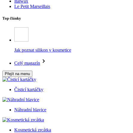
Italwax
Le Petit Marseillais
Top články
Jak poznat silikon v kosmetice
Celý magazín
Přejít na menu
Čisticí kartáčky
Náhradní hlavice
Kosmetická zrcátka