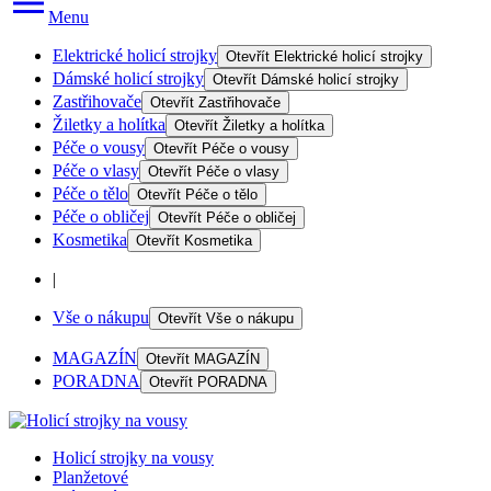
Menu
Elektrické holicí strojky
Otevřít
Elektrické holicí strojky
Dámské holicí strojky
Otevřít
Dámské holicí strojky
Zastřihovače
Otevřít
Zastřihovače
Žiletky a holítka
Otevřít
Žiletky a holítka
Péče o vousy
Otevřít
Péče o vousy
Péče o vlasy
Otevřít
Péče o vlasy
Péče o tělo
Otevřít
Péče o tělo
Péče o obličej
Otevřít
Péče o obličej
Kosmetika
Otevřít
Kosmetika
|
Vše o nákupu
Otevřít
Vše o nákupu
MAGAZÍN
Otevřít
MAGAZÍN
PORADNA
Otevřít
PORADNA
Holicí strojky na vousy
Planžetové