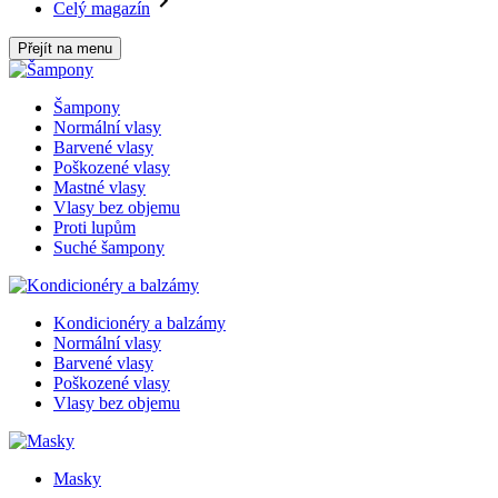
Celý magazín
Přejít na menu
Šampony
Normální vlasy
Barvené vlasy
Poškozené vlasy
Mastné vlasy
Vlasy bez objemu
Proti lupům
Suché šampony
Kondicionéry a balzámy
Normální vlasy
Barvené vlasy
Poškozené vlasy
Vlasy bez objemu
Masky