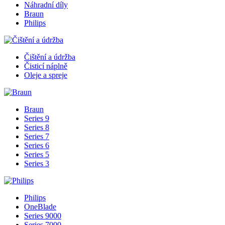
Náhradní díly
Braun
Philips
Čištění a údržba
Čisticí náplně
Oleje a spreje
Braun
Series 9
Series 8
Series 7
Series 6
Series 5
Series 3
Philips
OneBlade
Series 9000
Series 7000