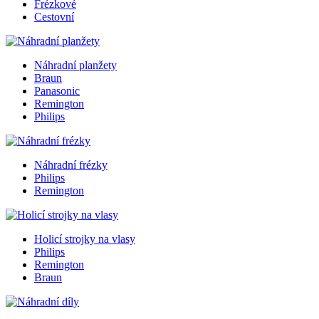
Frézkové
Cestovní
Náhradní planžety
Braun
Panasonic
Remington
Philips
Náhradní frézky
Philips
Remington
Holicí strojky na vlasy
Philips
Remington
Braun