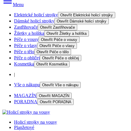
Menu
Elektrické holicí strojky
Otevřít
Elektrické holicí strojky
Dámské holicí strojky
Otevřít
Dámské holicí strojky
Zastřihovače
Otevřít
Zastřihovače
Žiletky a holítka
Otevřít
Žiletky a holítka
Péče o vousy
Otevřít
Péče o vousy
Péče o vlasy
Otevřít
Péče o vlasy
Péče o tělo
Otevřít
Péče o tělo
Péče o obličej
Otevřít
Péče o obličej
Kosmetika
Otevřít
Kosmetika
|
Vše o nákupu
Otevřít
Vše o nákupu
MAGAZÍN
Otevřít
MAGAZÍN
PORADNA
Otevřít
PORADNA
Holicí strojky na vousy
Planžetové