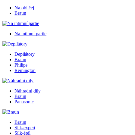
Na obličej
Braun
Na intimní partie
Depilátory
Braun
Philips
Remington
Náhradní díly
Braun
Panasonic
Braun
Silk-expert
Silk-épil