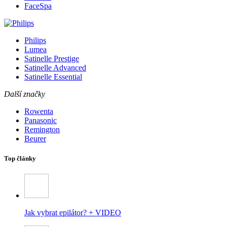
FaceSpa
Philips
Lumea
Satinelle Prestige
Satinelle Advanced
Satinelle Essential
Další značky
Rowenta
Panasonic
Remington
Beurer
Top články
Jak vybrat epilátor? + VIDEO