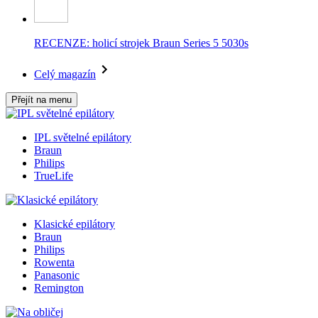
RECENZE: holicí strojek Braun Series 5 5030s
Celý magazín
Přejít na menu
IPL světelné epilátory
Braun
Philips
TrueLife
Klasické epilátory
Braun
Philips
Rowenta
Panasonic
Remington