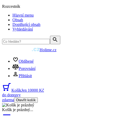
Rozcestník
Hlavní menu
Obsah
Doplňující obsah
Vyhledávání
Holime.cz
Oblíbené
Porovnání
Přihlásit
Košík
Jen 10000 Kč
do dopravy
zdarma
Otevřít košík
Košík je prázdný
...