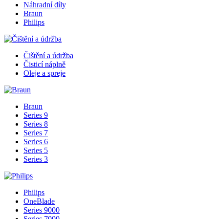
Náhradní díly
Braun
Philips
Čištění a údržba
Čisticí náplně
Oleje a spreje
Braun
Series 9
Series 8
Series 7
Series 6
Series 5
Series 3
Philips
OneBlade
Series 9000
Series 7000