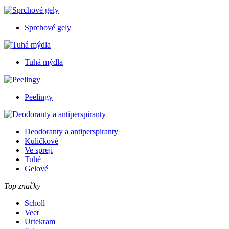
Sprchové gely
Tuhá mýdla
Peelingy
Deodoranty a antiperspiranty
Kuličkové
Ve spreji
Tuhé
Gelové
Top značky
Scholl
Veet
Urtekram