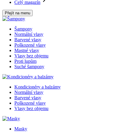
Celý magazín
Přejít na menu
Šampony
Normální vlasy
Barvené vlasy
Poškozené vlasy
Mastné vlasy
Vlasy bez objemu
Proti lupům
Suché šampony
Kondicionéry a balzámy
Normální vlasy
Barvené vlasy
Poškozené vlasy
Vlasy bez objemu
Masky