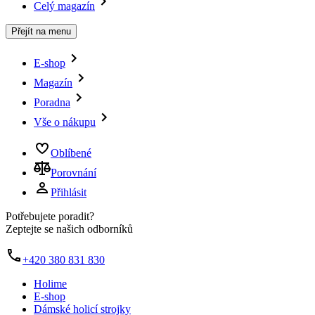
Celý magazín
Přejít na menu
E-shop
Magazín
Poradna
Vše o nákupu
Oblíbené
Porovnání
Přihlásit
Potřebujete poradit?
Zeptejte se našich odborníků
+420 380 831 830
Holime
E-shop
Dámské holicí strojky