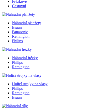
Frézkové
Cestovní
Náhradní planžety
Braun
Panasonic
Remington
Philips
Náhradní frézky
Philips
Remington
Holicí strojky na vlasy
Philips
Remington
Braun