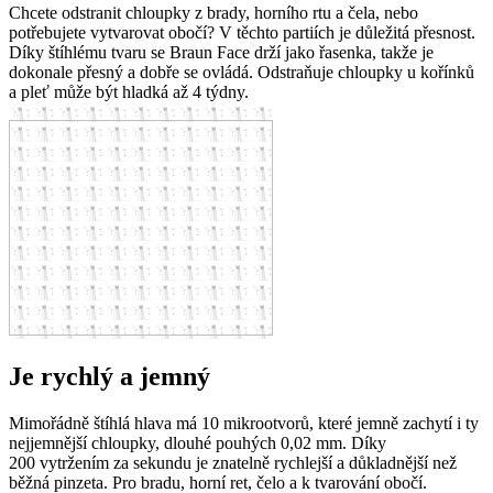
Chcete odstranit chloupky z brady, horního rtu a čela, nebo
potřebujete vytvarovat obočí? V těchto partiích je důležitá přesnost.
Díky štíhlému tvaru se Braun Face drží jako řasenka, takže je
dokonale přesný a dobře se ovládá. Odstraňuje chloupky u kořínků
a pleť může být hladká až 4 týdny.
Je rychlý a jemný
Mimořádně štíhlá hlava má 10 mikrootvorů, které jemně zachytí i ty
nejjemnější chloupky, dlouhé pouhých 0,02 mm. Díky
200 vytržením za sekundu je znatelně rychlejší a důkladnější než
běžná pinzeta. Pro bradu, horní ret, čelo a k tvarování obočí.