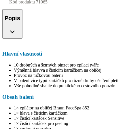
Kód produktu
71065
Popis
Hlavní vlastnosti
10 drobných a šetrných pinzet pro epilaci tváře
Výměnná hlavva s čistícím kartáčkem na obličej
Provoz na tužkovou baterii
V balení více typů kartáčků pro různé druhy ošetření pleti
Vše pohodlně sbalíte do praktického cestovního pouzdra
Obsah balení
1× epilátor na obličej Braun FaceSpa 852
1× hlava s čisticím kartáčkem
1× čistící kartáček Sensitive
1× čistící kartáček pro peeling
1× cestovní pouzdro