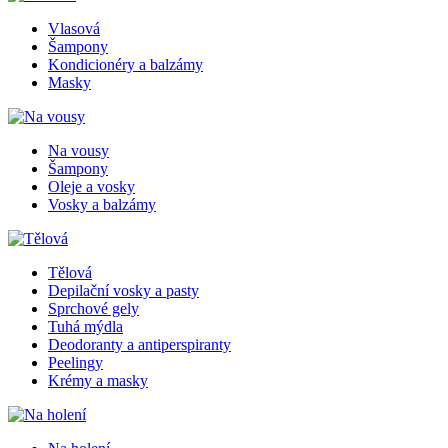
Vlasová
Šampony
Kondicionéry a balzámy
Masky
Na vousy
Šampony
Oleje a vosky
Vosky a balzámy
Tělová
Depilační vosky a pasty
Sprchové gely
Tuhá mýdla
Deodoranty a antiperspiranty
Peelingy
Krémy a masky