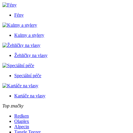
Fény
Kulmy a stylery
Žehličky na vlasy
Speciální péče
Kartáče na vlasy
Top značky
Redken
Olaplex
Alpecin
Tangle Teezer