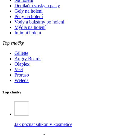
Na holení
Depilační vosky a pasty
Gely na holení
Pěny na holení
Vody a balzámy po holení
Mýdla na holení
Intimní holení
Top značky
Gillette
Angry Beards
Olaplex
Veet
Proraso
Weleda
Top články
Jak poznat silikon v kosmetice