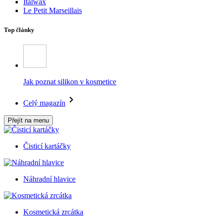
Italwax
Le Petit Marseillais
Top články
Jak poznat silikon v kosmetice
Celý magazín
Přejít na menu
Čisticí kartáčky
Náhradní hlavice
Kosmetická zrcátka