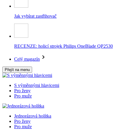
Jak vybírat zastřihovač
RECENZE: holicí strojek Philips OneBlade QP2530
Celý magazín
Přejít na menu
S výměnnými hlavicemi
Pro ženy
Pro muže
Jednorázová holítka
Pro ženy
Pro muže