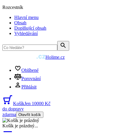
Rozcestník
Hlavní menu
Obsah
Doplňující obsah
Vyhledávání
Holime.cz
Oblíbené
Porovnání
Přihlásit
Košík
Jen 10000 Kč
do dopravy
zdarma
Otevřít košík
Košík je prázdný
...