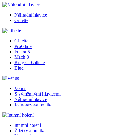
Náhradní hlavice
Gillette
Gillette
ProGlide
Fusion5
Mach 3
King C. Gillette
Blue
Venus
S výměnnými hlavicemi
Náhradní hlavice
Jednorázová holítka
Intimní holení
Žiletky a holítka