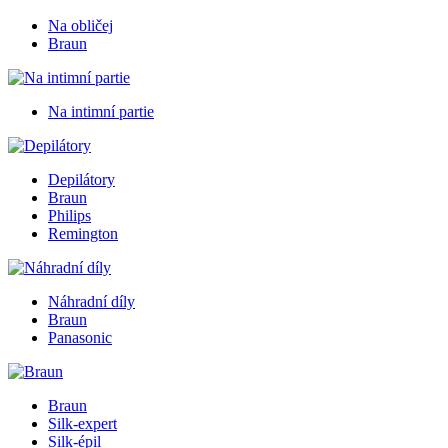
Na obličej
Braun
Na intimní partie
Depilátory
Braun
Philips
Remington
Náhradní díly
Braun
Panasonic
Braun
Silk-expert
Silk-épil