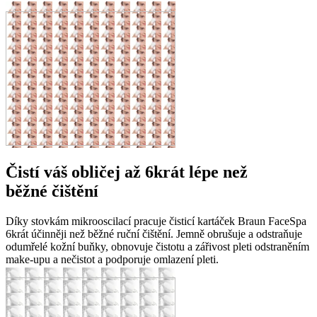
Čistí váš obličej až 6krát lépe než
běžné čištění
Díky stovkám mikrooscilací pracuje čisticí kartáček Braun FaceSpa
6krát účinněji než běžné ruční čištění. Jemně obrušuje a odstraňuje
odumřelé kožní buňky, obnovuje čistotu a zářivost pleti odstraněním
make-upu a nečistot a podporuje omlazení pleti.