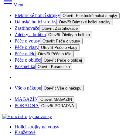
Menu
Elektrické holicí strojky
Otevřít
Elektrické holicí strojky
Dámské holicí strojky
Otevřít
Dámské holicí strojky
Zastřihovače
Otevřít
Zastřihovače
Žiletky a holítka
Otevřít
Žiletky a holítka
Péče o vousy
Otevřít
Péče o vousy
Péče o vlasy
Otevřít
Péče o vlasy
Péče o tělo
Otevřít
Péče o tělo
Péče o obličej
Otevřít
Péče o obličej
Kosmetika
Otevřít
Kosmetika
|
Vše o nákupu
Otevřít
Vše o nákupu
MAGAZÍN
Otevřít
MAGAZÍN
PORADNA
Otevřít
PORADNA
Holicí strojky na vousy
Planžetové