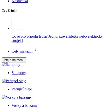
Kosmetika
Top články
Co je pro přírodu lepší? Jednorázová žiletka nebo elektrický
strojek?
Celý magazín
Přejít na menu
Šampony
Pečující oleje
Vosky a balzámy