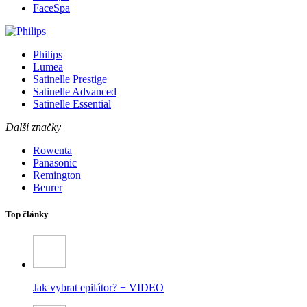
FaceSpa
Philips
Lumea
Satinelle Prestige
Satinelle Advanced
Satinelle Essential
Další značky
Rowenta
Panasonic
Remington
Beurer
Top články
Jak vybrat epilátor? + VIDEO