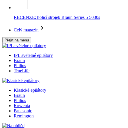
RECENZE: holicí strojek Braun Series 5 5030s
Celý magazín
Přejít na menu
IPL světelné epilátory
Braun
Philips
TrueLife
Klasické epilátory
Braun
Philips
Rowenta
Panasonic
Remington