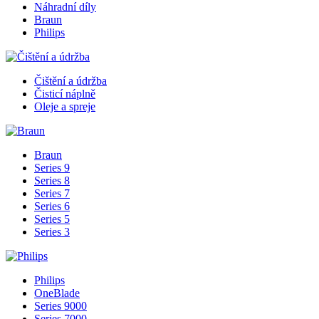
Náhradní díly
Braun
Philips
Čištění a údržba
Čisticí náplně
Oleje a spreje
Braun
Series 9
Series 8
Series 7
Series 6
Series 5
Series 3
Philips
OneBlade
Series 9000
Series 7000