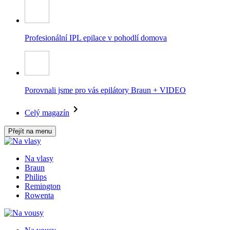
Profesionální IPL epilace v pohodlí domova
Porovnali jsme pro vás epilátory Braun + VIDEO
Celý magazín
Přejít na menu
Na vlasy
Braun
Philips
Remington
Rowenta