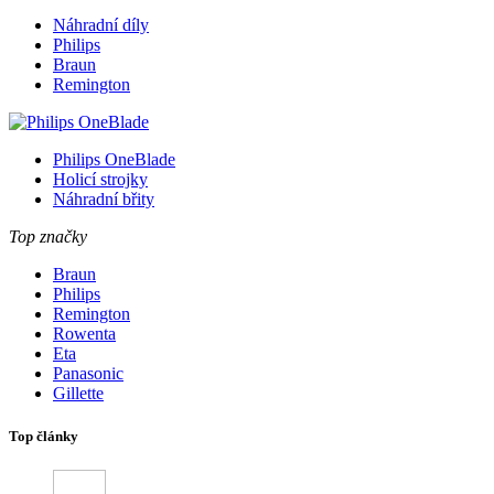
Náhradní díly
Philips
Braun
Remington
Philips OneBlade
Holicí strojky
Náhradní břity
Top značky
Braun
Philips
Remington
Rowenta
Eta
Panasonic
Gillette
Top články