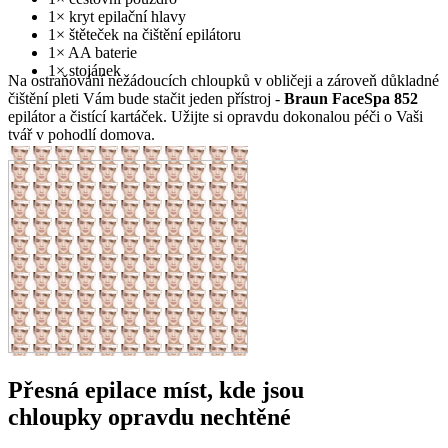
1× kryt epilační hlavy
1× štěteček na čištění epilátoru
1× AA baterie
1× stojánek
Na ostraňování nežádoucích chloupků v obličeji a zároveň důkladné
čištění pleti Vám bude stačit jeden přístroj -
Braun FaceSpa 852
epilátor a čistící kartáček. Užijte si opravdu dokonalou péči o Vaši
tvář v pohodlí domova.
Přesná epilace míst, kde jsou
chloupky opravdu nechtěné