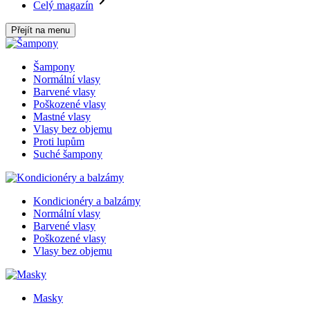
Celý magazín
Přejít na menu
Šampony
Normální vlasy
Barvené vlasy
Poškozené vlasy
Mastné vlasy
Vlasy bez objemu
Proti lupům
Suché šampony
Kondicionéry a balzámy
Normální vlasy
Barvené vlasy
Poškozené vlasy
Vlasy bez objemu
Masky