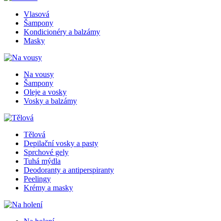
Vlasová
Šampony
Kondicionéry a balzámy
Masky
Na vousy
Šampony
Oleje a vosky
Vosky a balzámy
Tělová
Depilační vosky a pasty
Sprchové gely
Tuhá mýdla
Deodoranty a antiperspiranty
Peelingy
Krémy a masky