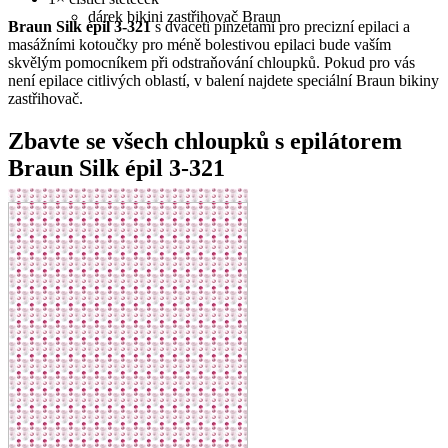
dárek bikini zastřihovač Braun
Braun Silk épil 3-321
s dvaceti pinzetami pro precizní epilaci a
masážními kotoučky pro méně bolestivou epilaci bude vaším
skvělým pomocníkem při odstraňování chloupků. Pokud pro vás
není epilace citlivých oblastí, v balení najdete speciální Braun bikiny
zastřihovač.
Zbavte se všech chloupků s epilátorem
Braun Silk épil 3-321