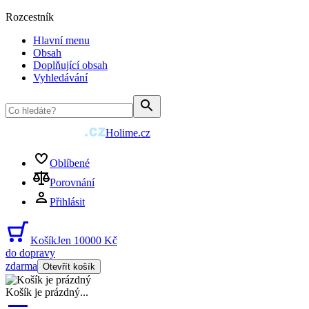
Rozcestník
Hlavní menu
Obsah
Doplňující obsah
Vyhledávání
Holime.cz
Oblíbené
Porovnání
Přihlásit
Košík
Jen 10000 Kč
do dopravy
zdarma
Otevřít košík
Košík je prázdný
...