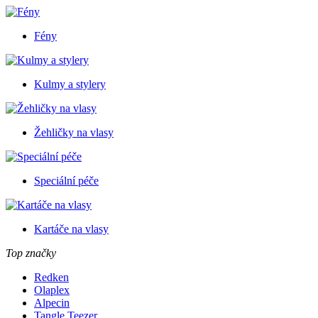
Fény
Kulmy a stylery
Žehličky na vlasy
Speciální péče
Kartáče na vlasy
Top značky
Redken
Olaplex
Alpecin
Tangle Teezer