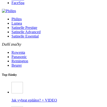
FaceSpa
Philips
Lumea
Satinelle Prestige
Satinelle Advanced
Satinelle Essential
Další značky
Rowenta
Panasonic
Remington
Beurer
Top články
Jak vybrat epilátor? + VIDEO