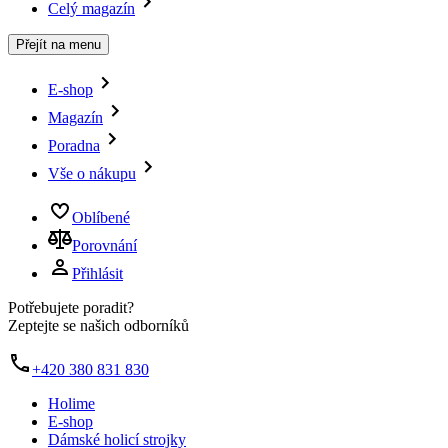
Celý magazín
Přejít na menu
E-shop
Magazín
Poradna
Vše o nákupu
Oblíbené
Porovnání
Přihlásit
Potřebujete poradit?
Zeptejte se našich odborníků
+420 380 831 830
Holime
E-shop
Dámské holicí strojky