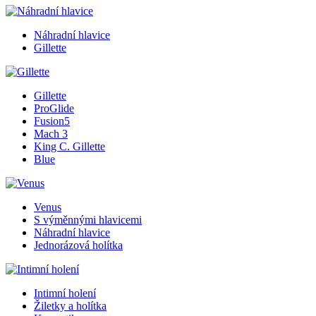
Náhradní hlavice
Gillette
Gillette
ProGlide
Fusion5
Mach 3
King C. Gillette
Blue
Venus
S výměnnými hlavicemi
Náhradní hlavice
Jednorázová holítka
Intimní holení
Žiletky a holítka