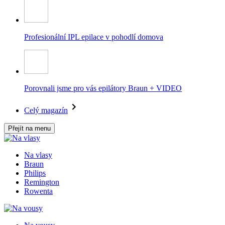
Profesionální IPL epilace v pohodlí domova
Porovnali jsme pro vás epilátory Braun + VIDEO
Celý magazín
Přejít na menu
Na vlasy
Braun
Philips
Remington
Rowenta