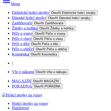
Menu
Elektrické holicí strojky
Otevřít
Elektrické holicí strojky
Dámské holicí strojky
Otevřít
Dámské holicí strojky
Zastřihovače
Otevřít
Zastřihovače
Žiletky a holítka
Otevřít
Žiletky a holítka
Péče o vousy
Otevřít
Péče o vousy
Péče o vlasy
Otevřít
Péče o vlasy
Péče o tělo
Otevřít
Péče o tělo
Péče o obličej
Otevřít
Péče o obličej
Kosmetika
Otevřít
Kosmetika
|
Vše o nákupu
Otevřít
Vše o nákupu
MAGAZÍN
Otevřít
MAGAZÍN
PORADNA
Otevřít
PORADNA
Holicí strojky na vousy
Planžetové