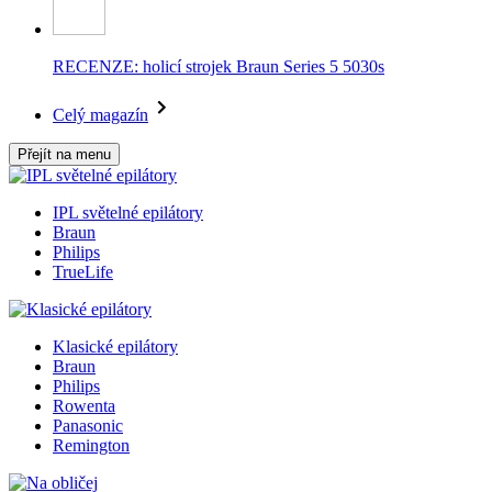
RECENZE: holicí strojek Braun Series 5 5030s
Celý magazín
Přejít na menu
IPL světelné epilátory
Braun
Philips
TrueLife
Klasické epilátory
Braun
Philips
Rowenta
Panasonic
Remington