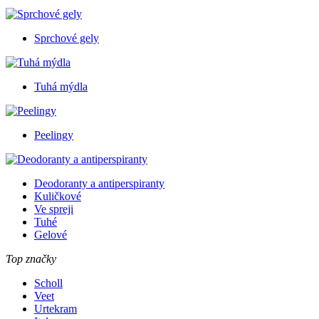
Sprchové gely
Tuhá mýdla
Peelingy
Deodoranty a antiperspiranty
Kuličkové
Ve spreji
Tuhé
Gelové
Top značky
Scholl
Veet
Urtekram