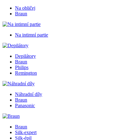
Na obličej
Braun
Na intimní partie
Depilátory
Braun
Philips
Remington
Náhradní díly
Braun
Panasonic
Braun
Silk-expert
Silk-épil