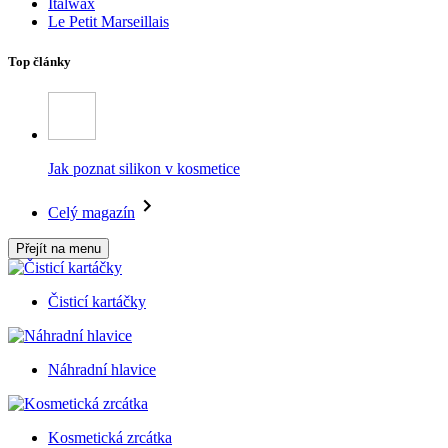
Italwax
Le Petit Marseillais
Top články
Jak poznat silikon v kosmetice
Celý magazín
Přejít na menu
Čisticí kartáčky
Náhradní hlavice
Kosmetická zrcátka