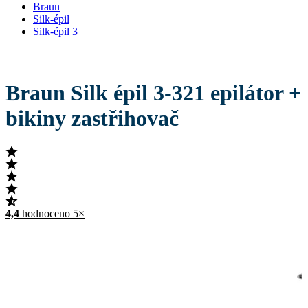
Braun
Silk-épil
Silk-épil 3
Braun Silk épil 3-321 epilátor +
bikiny zastřihovač
4,4
hodnoceno 5×