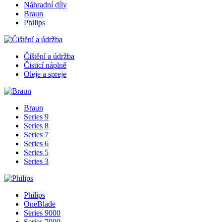
Náhradní díly
Braun
Philips
Čištění a údržba
Čisticí náplně
Oleje a spreje
Braun
Series 9
Series 8
Series 7
Series 6
Series 5
Series 3
Philips
OneBlade
Series 9000
Series 7000