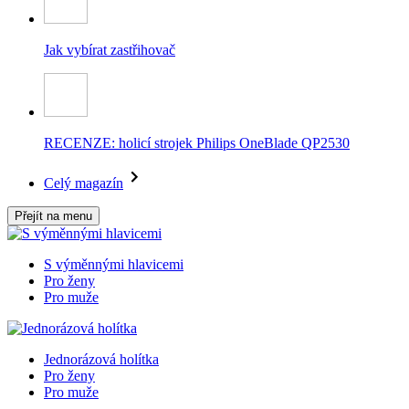
Jak vybírat zastřihovač
RECENZE: holicí strojek Philips OneBlade QP2530
Celý magazín
Přejít na menu
S výměnnými hlavicemi
Pro ženy
Pro muže
Jednorázová holítka
Pro ženy
Pro muže