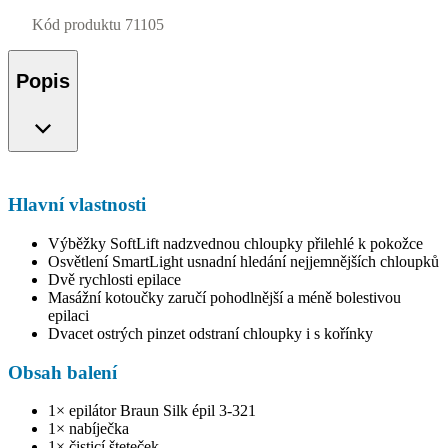
Kód produktu
71105
Popis
Hlavní vlastnosti
Výběžky SoftLift nadzvednou chloupky přilehlé k pokožce
Osvětlení SmartLight usnadní hledání nejjemnějších chloupků
Dvě rychlosti epilace
Masážní kotoučky zaručí pohodlnější a méně bolestivou
epilaci
Dvacet ostrých pinzet odstraní chloupky i s kořínky
Obsah balení
1× epilátor Braun Silk épil 3-321
1× nabíječka
1× čisticí šteteček