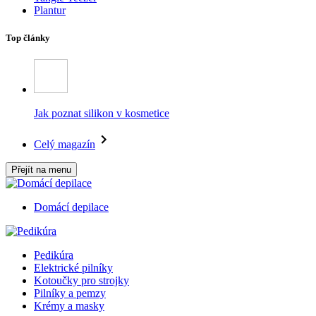
Plantur
Top články
Jak poznat silikon v kosmetice
Celý magazín
Přejít na menu
Domácí depilace
Pedikúra
Elektrické pilníky
Kotoučky pro strojky
Pilníky a pemzy
Krémy a masky