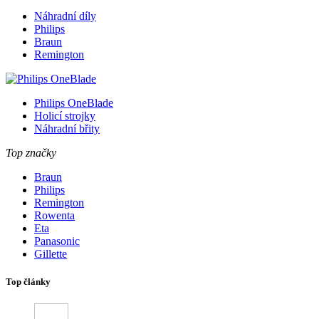
Náhradní díly
Philips
Braun
Remington
Philips OneBlade
Holicí strojky
Náhradní břity
Top značky
Braun
Philips
Remington
Rowenta
Eta
Panasonic
Gillette
Top články