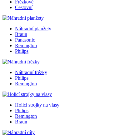
Frézkové
Cestovní
Náhradní planžety
Braun
Panasonic
Remington
Philips
Náhradní frézky
Philips
Remington
Holicí strojky na vlasy
Philips
Remington
Braun