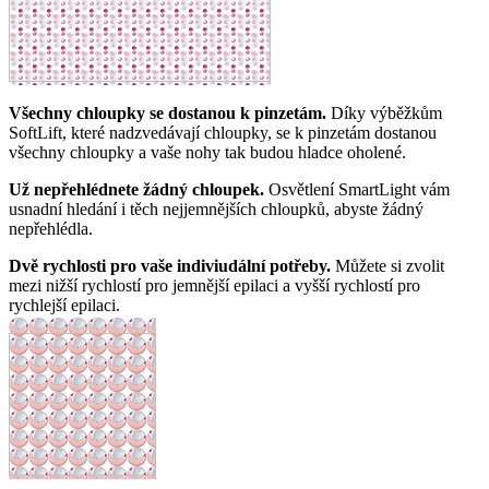
Všechny chloupky se dostanou k pinzetám.
Díky výběžkům
SoftLift, které nadzvedávají chloupky, se k pinzetám dostanou
všechny chloupky a vaše nohy tak budou hladce oholené.
Už nepřehlédnete žádný chloupek.
Osvětlení SmartLight vám
usnadní hledání i těch nejjemnějších chloupků, abyste žádný
nepřehlédla.
Dvě rychlosti pro vaše indiviudální potřeby.
Můžete si zvolit
mezi nižší rychlostí pro jemnější epilaci a vyšší rychlostí pro
rychlejší epilaci.