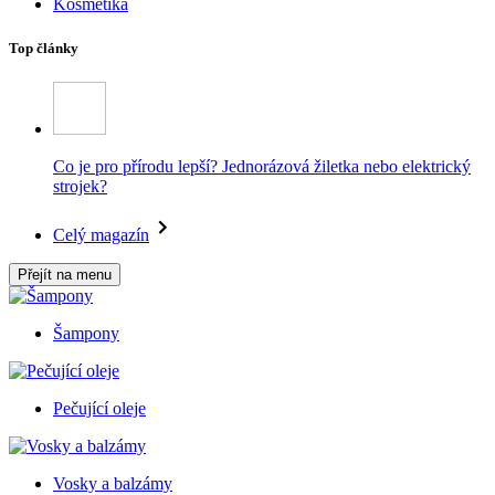
Kosmetika
Top články
Co je pro přírodu lepší? Jednorázová žiletka nebo elektrický
strojek?
Celý magazín
Přejít na menu
Šampony
Pečující oleje
Vosky a balzámy