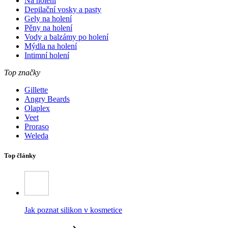
Na holení
Depilační vosky a pasty
Gely na holení
Pěny na holení
Vody a balzámy po holení
Mýdla na holení
Intimní holení
Top značky
Gillette
Angry Beards
Olaplex
Veet
Proraso
Weleda
Top články
Jak poznat silikon v kosmetice