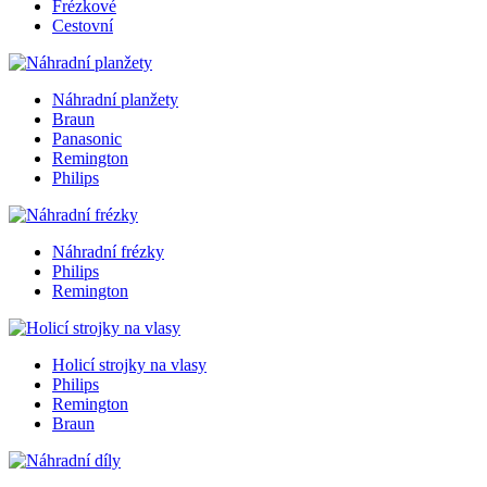
Frézkové
Cestovní
Náhradní planžety
Braun
Panasonic
Remington
Philips
Náhradní frézky
Philips
Remington
Holicí strojky na vlasy
Philips
Remington
Braun