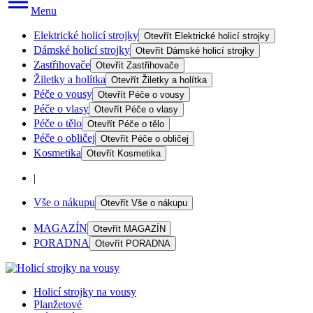
Menu
Elektrické holicí strojky
Otevřít
Elektrické holicí strojky
Dámské holicí strojky
Otevřít
Dámské holicí strojky
Zastřihovače
Otevřít
Zastřihovače
Žiletky a holítka
Otevřít
Žiletky a holítka
Péče o vousy
Otevřít
Péče o vousy
Péče o vlasy
Otevřít
Péče o vlasy
Péče o tělo
Otevřít
Péče o tělo
Péče o obličej
Otevřít
Péče o obličej
Kosmetika
Otevřít
Kosmetika
|
Vše o nákupu
Otevřít
Vše o nákupu
MAGAZÍN
Otevřít
MAGAZÍN
PORADNA
Otevřít
PORADNA
Holicí strojky na vousy
Planžetové