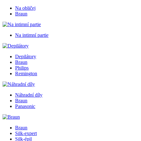
Na obličej
Braun
Na intimní partie
Depilátory
Braun
Philips
Remington
Náhradní díly
Braun
Panasonic
Braun
Silk-expert
Silk-épil