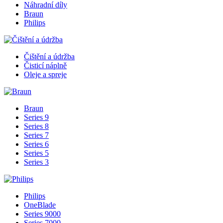
Náhradní díly
Braun
Philips
Čištění a údržba
Čisticí náplně
Oleje a spreje
Braun
Series 9
Series 8
Series 7
Series 6
Series 5
Series 3
Philips
OneBlade
Series 9000
Series 7000