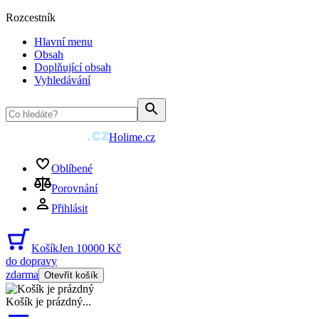
Rozcestník
Hlavní menu
Obsah
Doplňující obsah
Vyhledávání
Holime.cz
Oblíbené
Porovnání
Přihlásit
Košík
Jen 10000 Kč
do dopravy
zdarma
Otevřít košík
Košík je prázdný
...