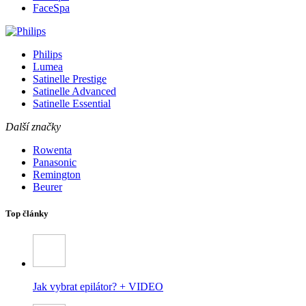
FaceSpa
Philips
Lumea
Satinelle Prestige
Satinelle Advanced
Satinelle Essential
Další značky
Rowenta
Panasonic
Remington
Beurer
Top články
Jak vybrat epilátor? + VIDEO