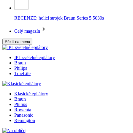
RECENZE: holicí strojek Braun Series 5 5030s
Celý magazín
Přejít na menu
IPL světelné epilátory
Braun
Philips
TrueLife
Klasické epilátory
Braun
Philips
Rowenta
Panasonic
Remington